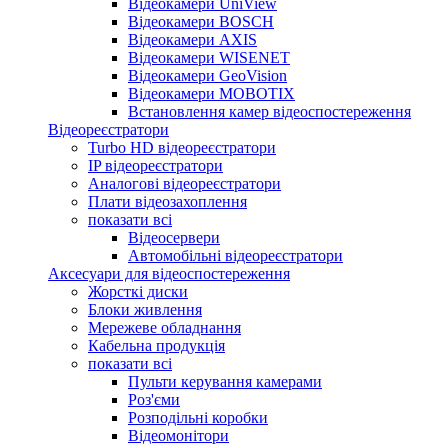
Відеокамери UniView
Відеокамери BOSCH
Відеокамери AXIS
Відеокамери WISENET
Відеокамери GeoVision
Відеокамери MOBOTIX
Встановлення камер відеоспостереження
Відеореєстратори
Turbo HD відеореєстратори
IP відеореєстратори
Аналогові відеореєстратори
Плати відеозахоплення
показати всі
Відеосервери
Автомобільні відеореєстратори
Аксесуари для відеоспостереження
Жорсткі диски
Блоки живлення
Мережеве обладнання
Кабельна продукція
показати всі
Пульти керування камерами
Роз'єми
Розподільні коробки
Відеомонітори