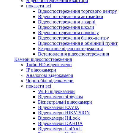
Відеоспостереження квартири
показати всі
Відеоспостереження торгового центру
Відеоспостереження автомийки
Відеоспостереження лікарні
Відеоспостереження школи
Відеоспостереження паркінгу
Відеоспостереження бізнес-центру
Відеоспостереження в обмінний пункт
Бездротове відеоспостереження
Встановлення відеоспостереження
Камери відеоспостереження
Turbo HD відеокамери
IP відеокамери
Аналогові відеокамери
Чорно-білі відеокамери
показати всі
Wi-Fi відеокамери
Відеокамери зі звуком
Біспектральні відеокамери
Відеокамери EZVIZ
Відеокамери HIKVISION
Відеокамери HiLook
Відеокамери DAHUA
Відеокамери UniArch