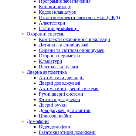
Програмне забезпечення
Кнопки виходу
Кодові клавіатури
Готові комплекти електрозамків (СКД)
Алкотестери
Станції дезінфекції
Охоронні системи
Комплекти охоронної сигналізації
Датчики та сповіщувачі
Сирени та світлові оповіщувачі
Охорона периметра
Клавіатури
Централі та пульти
Дверна автоматика
Автоматика для воріт
Дверні доводжувачі
Автоматичні дверні системи
Ручні дверні системи
Фітинги для дверей
Дверні ручки
Доводжувачі для хвірток
Шлюзові кабіни
Домофони
Відеодомофони
Багатоквартирні домофони