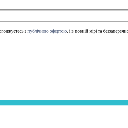
огоджуєтесь з
публічною офертою
, і в повній мірі та беззапереч