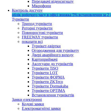
Передавачі відеосигналу
Мікрофони
Контроль доступу
облік робочого часу в офісі
знижка 5%
встановлення за 2 
Турнікети
Трипод турнікети
Роторні турнікети
Повноростові турнікети
FREEWAY турнікети
показати всі
Турнікет-хвіртки
Огородження для турнікету
Двері аварійного виходу
Картоприймачі
Аксесуари до турнікетів
Турнікети TiSO
Турнікети LOT
Турнікети ФОРМА
Турнікети ZKTeco
Турнікети Dormakaba
Турнікети OPTIMA
Встановлення турнікетів
Замки електронні
Кодові замки
Електромагнітні замки