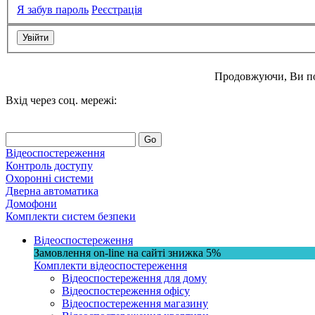
Я забув пароль
Реєстрація
Продовжуючи, Ви п
Вхід через соц. мережі:
Go
Відеоспостереження
Контроль доступу
Охоронні системи
Дверна автоматика
Домофони
Комплекти систем безпеки
Відеоспостереження
Замовлення on-line на сайті
знижка
5%
Комплекти відеоспостереження
Відеоспостереження для дому
Відеоспостереження офісу
Відеоспостереження магазину