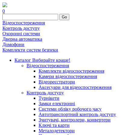
0
Go
Відеоспостереження
Контроль доступу
Охоронні системи
Дверна автоматика
Домофони
Комплекти систем безпеки
Каталог
Вибирайте краще!
Відеоспостереження
Комплекти відеоспостереження
Камери відеоспостереження
Відеореєстратори
Аксесуари для відеоспостереження
Контроль доступу
Турнікети
Замки електронні
Системи обліку робочого часу
Автотранспортний контроль доступу
Зчитувачі, контролери, конвертери
Ключі та карти
Металодетектори