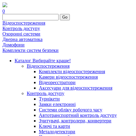
0
Go
Відеоспостереження
Контроль доступу
Охоронні системи
Дверна автоматика
Домофони
Комплекти систем безпеки
Каталог
Вибирайте краще!
Відеоспостереження
Комплекти відеоспостереження
Камери відеоспостереження
Відеореєстратори
Аксесуари для відеоспостереження
Контроль доступу
Турнікети
Замки електронні
Системи обліку робочого часу
Автотранспортний контроль доступу
Зчитувачі, контролери, конвертери
Ключі та карти
Металодетектори