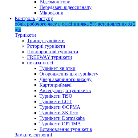
Відеомонітори
Передавачі відеосигналу
Мікрофони
Контроль доступу
облік робочого часу в офісі
знижка 5%
встановлення за 2
дні
Турнікети
Трипод турнікети
Роторні турнікети
Повноростові турнікети
FREEWAY турнікети
показати всі
Турнікет-хвіртки
Огородження для турнікету
Двері аварійного виходу
Картоприймачі
Аксесуари до турнікетів
Турнікети TiSO
Турнікети LOT
Турнікети ФОРМА
Турнікети ZKTeco
Турнікети Dormakaba
Турнікети OPTIMA
Встановлення турнікетів
Замки електронні