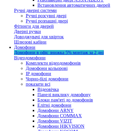
Встановлення автоматичних дверей
Ручні дверні системи
Ручні розсувні двері
Ручні розпашні двері
Фітинги для дверей
Дверні ручки
Доводжувачі для хвірток
Шлюзові кабіни
Домофони
Домофони в офіс
знижка 5%
монтаж за 2 дні
Відеодомофони
Комплекти відеодомофонів
Домофони кольорові
IP домофони
Чорно-білі домофони
показати всі
Відеовічка
Панелі виклику домофону
Блоки пам'яті до домофонів
Елітні домофони
Домофони ARNY
Домофони COMMAX
Домофони VIZIT
Домофони HIKVISION