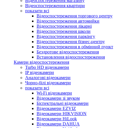
Відеоспостереження магазину
Відеоспостереження квартири
показати всі
Відеоспостереження торгового центру
Відеоспостереження автомийки
Відеоспостереження лікарні
Відеоспостереження школи
Відеоспостереження паркінгу
Відеоспостереження бізнес-центру
Відеоспостереження в обмінний пункт
Бездротове відеоспостереження
Встановлення відеоспостереження
Камери відеоспостереження
Turbo HD відеокамери
IP відеокамери
Аналогові відеокамери
Чорно-білі відеокамери
показати всі
Wi-Fi відеокамери
Відеокамери зі звуком
Біспектральні відеокамери
Відеокамери EZVIZ
Відеокамери HIKVISION
Відеокамери HiLook
Відеокамери DAHUA