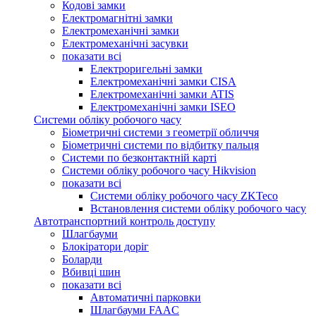
Кодові замки
Електромагнітні замки
Електромеханічні замки
Електромеханічні засувки
показати всі
Електроригельні замки
Електромеханічні замки CISA
Електромеханічні замки ATIS
Електромеханічні замки ISEO
Системи обліку робочого часу
Біометричні системи з геометрії обличчя
Біометричні системи по відбитку пальця
Системи по безконтактній карті
Системи обліку робочого часу Hikvision
показати всі
Системи обліку робочого часу ZKTeco
Встановлення системи обліку робочого часу
Автотранспортний контроль доступу
Шлагбауми
Блокіратори доріг
Боларди
Вбивці шин
показати всі
Автоматичні парковки
Шлагбауми FAAC