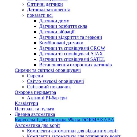
Оптичні датчики
Датчики затоплення
показати всі
Датчики диму
Датчики розбиття скла
Датчики вібрації
Датчики відкриття та геркони
Комбіновані датчики
Датчики та сповіщувачі CROW
Датчики та сповіщувачі AJAX
Датчики та сповіщувачі SATEL
Встановлення охоронних датчиків
Сирени та світлові оповіщувачі
Сирени
Світло-звукові оповіщувачі
Світловий покажчик
Охорона периметра
Активні ІЧ-бар'єри
Клавіатури
Централі та пульти
Дверна автоматика
Карусельні двері
знижка 5%
на DORMAKABA
Автоматика для воріт
Комплекти автоматики для відкатних воріт
Комплекти автоматики для розпашних воріт