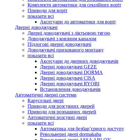
Комплекти автоматики для секційних воріт
Приводи для воріт
показати всі
Аксесуари до автоматики для воріт
Дверні доводжувачі
Дверні доводжувачі з ліктьовою тягою
Доводжувачі з ковзним каналом
Підлогові дверні доводжувачі
Доводжувачі прихованого монтажу
показати всі
Аксесуари до дверних доводжувачів
Дверні доводжувачі GEZE
Дверні доводжувачі DORMA
Дверні доводжувачі CISA
Дверні доводжувачі RYOBI
Встановлення доводжувачів
Автоматичні дверні системи
Карусельні двері
Приводи для розсувних дверей
Приводи для розпашних дверей
Автоматичні розсувні двері
показати всі
Автоматика для безбар’єрного доступу
Револьверні двері dormakaba
Револьверні двері ASSA ABLOY