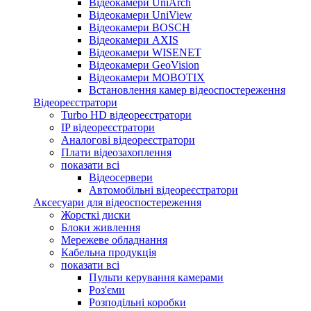
Відеокамери UniArch
Відеокамери UniView
Відеокамери BOSCH
Відеокамери AXIS
Відеокамери WISENET
Відеокамери GeoVision
Відеокамери MOBOTIX
Встановлення камер відеоспостереження
Відеореєстратори
Turbo HD відеореєстратори
IP відеореєстратори
Аналогові відеореєстратори
Плати відеозахоплення
показати всі
Відеосервери
Автомобільні відеореєстратори
Аксесуари для відеоспостереження
Жорсткі диски
Блоки живлення
Мережеве обладнання
Кабельна продукція
показати всі
Пульти керування камерами
Роз'єми
Розподільні коробки