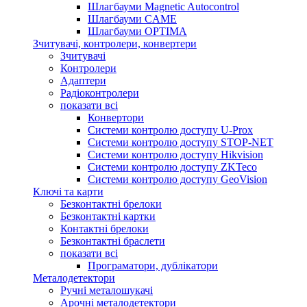
Шлагбауми Magnetic Autocontrol
Шлагбауми CAME
Шлагбауми OPTIMA
Зчитувачі, контролери, конвертери
Зчитувачі
Контролери
Адаптери
Радіоконтролери
показати всі
Конвертори
Системи контролю доступу U-Prox
Системи контролю доступу STOP-NET
Системи контролю доступу Hikvision
Системи контролю доступу ZKTeco
Системи контролю доступу GeoVision
Ключі та карти
Безконтактні брелоки
Безконтактні картки
Контактні брелоки
Безконтактні браслети
показати всі
Програматори, дублікатори
Металодетектори
Ручні металошукачі
Арочні металодетектори