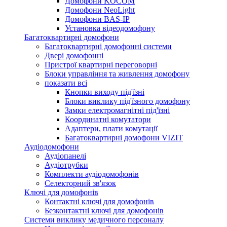
Домофони KOCOM
Домофони NeoLight
Домофони BAS-IP
Установка відеодомофону
Багатоквартирні домофони
Багатоквартирні домофонні системи
Двері домофонні
Пристрої квартирні переговорні
Блоки управління та живлення домофону
показати всі
Кнопки виходу під'їзні
Блоки виклику під'їзного домофону
Замки електромагнітні під'їзні
Координатні комутатори
Адаптери, плати комутації
Багатоквартирні домофони VIZIT
Аудіодомофони
Аудіопанелі
Аудіотрубки
Комплекти аудіодомофонів
Селекторний зв'язок
Ключі для домофонів
Контактні ключі для домофонів
Безконтактні ключі для домофонів
Системи виклику медичного персоналу