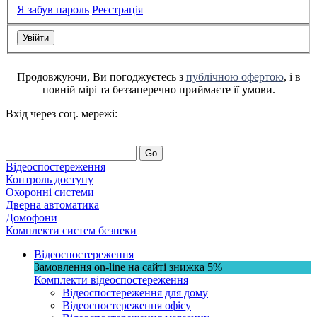
Я забув пароль
Реєстрація
Продовжуючи, Ви погоджуєтесь з
публічною офертою
, і в
повній мірі та беззаперечно приймаєте її умови.
Вхід через соц. мережі:
Go
Відеоспостереження
Контроль доступу
Охоронні системи
Дверна автоматика
Домофони
Комплекти систем безпеки
Відеоспостереження
Замовлення on-line на сайті
знижка
5%
Комплекти відеоспостереження
Відеоспостереження для дому
Відеоспостереження офісу