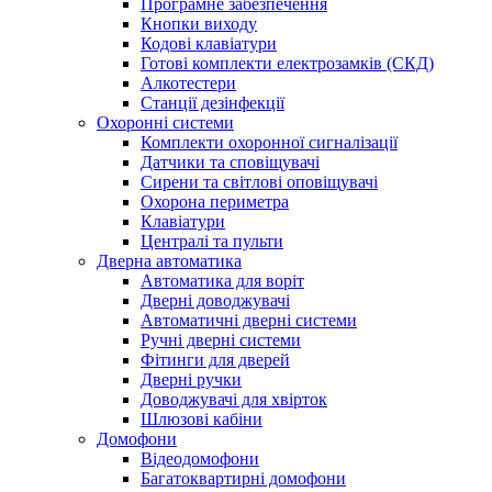
Програмне забезпечення
Кнопки виходу
Кодові клавіатури
Готові комплекти електрозамків (СКД)
Алкотестери
Станції дезінфекції
Охоронні системи
Комплекти охоронної сигналізації
Датчики та сповіщувачі
Сирени та світлові оповіщувачі
Охорона периметра
Клавіатури
Централі та пульти
Дверна автоматика
Автоматика для воріт
Дверні доводжувачі
Автоматичні дверні системи
Ручні дверні системи
Фітинги для дверей
Дверні ручки
Доводжувачі для хвірток
Шлюзові кабіни
Домофони
Відеодомофони
Багатоквартирні домофони