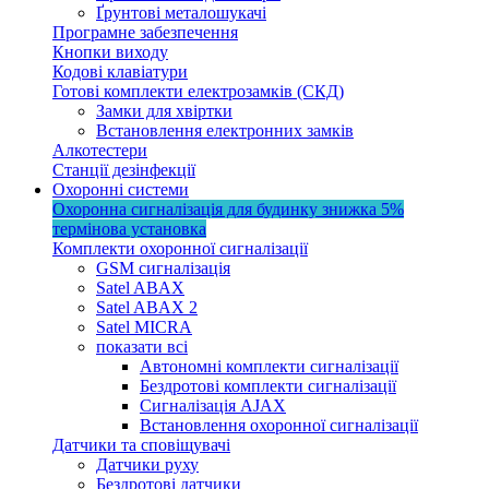
Ґрунтові металошукачі
Програмне забезпечення
Кнопки виходу
Кодові клавіатури
Готові комплекти електрозамків (СКД)
Замки для хвіртки
Встановлення електронних замків
Алкотестери
Станції дезінфекції
Охоронні системи
Охоронна сигналізація для будинку
знижка 5%
термінова установка
Комплекти охоронної сигналізації
GSM сигналізація
Satel ABAX
Satel ABAX 2
Satel MICRA
показати всі
Автономні комплекти сигналізації
Бездротові комплекти сигналізації
Сигналізація AJAX
Встановлення охоронної сигналізації
Датчики та сповіщувачі
Датчики руху
Бездротові датчики