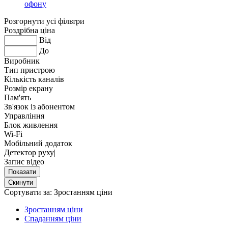
офону
Розгорнути усі фільтри
Роздрібна ціна
Від
До
Виробник
Тип пристрою
Кількість каналів
Розмір екрану
Пам'ять
Зв'язок із абонентом
Управління
Блок живлення
Wi-Fi
Мобільний додаток
Детектор руху|
Запис відео
Сортувати за:
Зростанням ціни
Зростанням ціни
Спаданням ціни