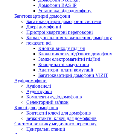
Домофони BAS-IP
Установка відеодомофону
Багатоквартирні домофони
Багатоквартирні домофонні системи
Двері домофонні
Пристрої квартирні переговорні
Блоки управління та живлення домофону
показати всі
Кнопки виходу під'їзні
Блоки виклику під'їзного домофону
Замки електромагнітні під'їзні
Координатні комутатори
Адаптери, плати комутації
Багатоквартирні домофони VIZIT
Аудіодомофони
Аудіопанелі
Аудіотрубки
Комплекти аудіодомофонів
Селекторний зв'язок
Ключі для домофонів
Контактні ключі для домофонів
Безконтактні ключі для домофонів
Системи виклику медичного персоналу
Центральні станції