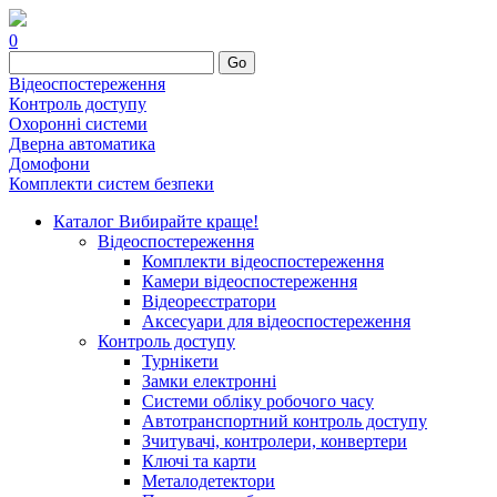
0
Go
Відеоспостереження
Контроль доступу
Охоронні системи
Дверна автоматика
Домофони
Комплекти систем безпеки
Каталог
Вибирайте краще!
Відеоспостереження
Комплекти відеоспостереження
Камери відеоспостереження
Відеореєстратори
Аксесуари для відеоспостереження
Контроль доступу
Турнікети
Замки електронні
Системи обліку робочого часу
Автотранспортний контроль доступу
Зчитувачі, контролери, конвертери
Ключі та карти
Металодетектори