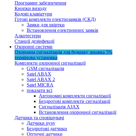
Програмне забезпечення
Кнопки виходу
Кодові клавіатури
Готові комплекти електрозамків (СКД)
Замки для хвіртки
Встановлення електронних замків
Алкотестери
Станції дезінфекції
Охоронні системи
Охоронна сигналізація для будинку
знижка 5%
термінова установка
Комплекти охоронної сигналізації
GSM сигналізація
Satel ABAX
Satel ABAX 2
Satel MICRA
показати всі
Автономні комплекти сигналізації
Бездротові комплекти сигналізації
Сигналізація AJAX
Встановлення охоронної сигналізації
Датчики та сповіщувачі
Датчики руху
Бездротові датчики
Оптичні датчики