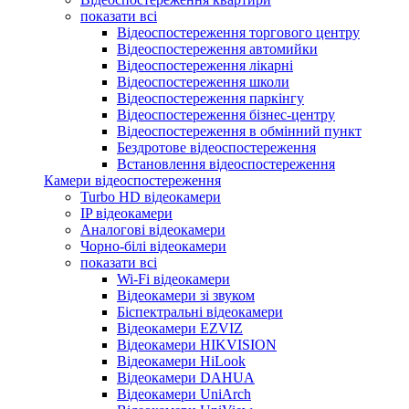
показати всі
Відеоспостереження торгового центру
Відеоспостереження автомийки
Відеоспостереження лікарні
Відеоспостереження школи
Відеоспостереження паркінгу
Відеоспостереження бізнес-центру
Відеоспостереження в обмінний пункт
Бездротове відеоспостереження
Встановлення відеоспостереження
Камери відеоспостереження
Turbo HD відеокамери
IP відеокамери
Аналогові відеокамери
Чорно-білі відеокамери
показати всі
Wi-Fi відеокамери
Відеокамери зі звуком
Біспектральні відеокамери
Відеокамери EZVIZ
Відеокамери HIKVISION
Відеокамери HiLook
Відеокамери DAHUA
Відеокамери UniArch