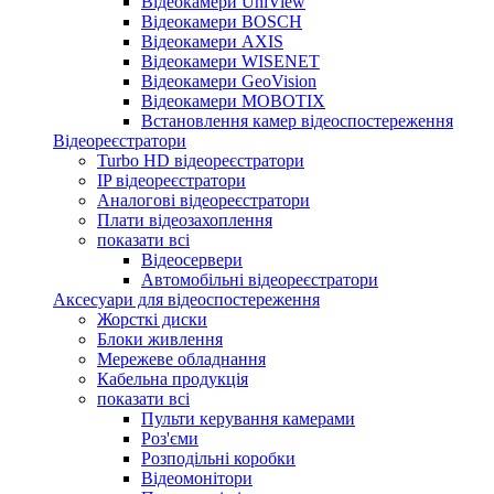
Відеокамери UniView
Відеокамери BOSCH
Відеокамери AXIS
Відеокамери WISENET
Відеокамери GeoVision
Відеокамери MOBOTIX
Встановлення камер відеоспостереження
Відеореєстратори
Turbo HD відеореєстратори
IP відеореєстратори
Аналогові відеореєстратори
Плати відеозахоплення
показати всі
Відеосервери
Автомобільні відеореєстратори
Аксесуари для відеоспостереження
Жорсткі диски
Блоки живлення
Мережеве обладнання
Кабельна продукція
показати всі
Пульти керування камерами
Роз'єми
Розподільні коробки
Відеомонітори