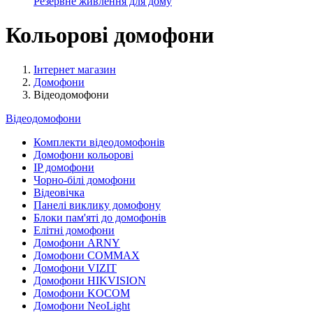
Резервне живлення для дому
Кольорові домофони
Інтернет магазин
Домофони
Відеодомофони
Відеодомофони
Комплекти відеодомофонів
Домофони кольорові
IP домофони
Чорно-білі домофони
Відеовічка
Панелі виклику домофону
Блоки пам'яті до домофонів
Елітні домофони
Домофони ARNY
Домофони COMMAX
Домофони VIZIT
Домофони HIKVISION
Домофони KOCOM
Домофони NeoLight