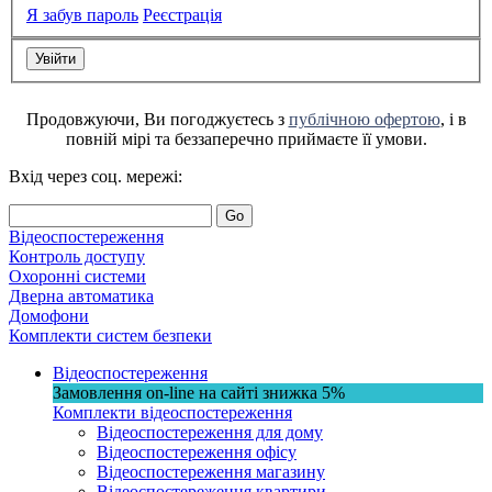
Я забув пароль
Реєстрація
Продовжуючи, Ви погоджуєтесь з
публічною офертою
, і в
повній мірі та беззаперечно приймаєте її умови.
Вхід через соц. мережі:
Go
Відеоспостереження
Контроль доступу
Охоронні системи
Дверна автоматика
Домофони
Комплекти систем безпеки
Відеоспостереження
Замовлення on-line на сайті
знижка
5%
Комплекти відеоспостереження
Відеоспостереження для дому
Відеоспостереження офісу
Відеоспостереження магазину
Відеоспостереження квартири