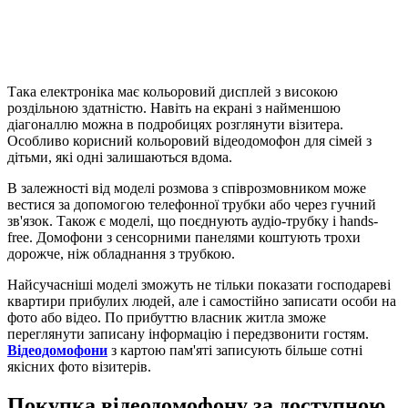
Така електроніка має кольоровий дисплей з високою
роздільною здатністю. Навіть на екрані з найменшою
діагоналлю можна в подробицях розглянути візитера.
Особливо корисний кольоровий відеодомофон для сімей з
дітьми, які одні залишаються вдома.
В залежності від моделі розмова з співрозмовником може
вестися за допомогою телефонної трубки або через гучний
зв'язок. Також є моделі, що поєднують аудіо-трубку і hands-
free. Домофони з сенсорними панелями коштують трохи
дорожче, ніж обладнання з трубкою.
Найсучасніші моделі зможуть не тільки показати господареві
квартири прибулих людей, але і самостійно записати особи на
фото або відео. По прибуттю власник житла зможе
переглянути записану інформацію і передзвонити гостям.
Відеодомофони
з картою пам'яті записують більше сотні
якісних фото візитерів.
Покупка відеодомофону за доступною