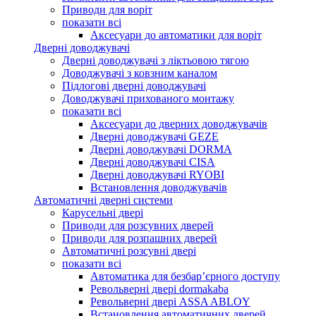
Приводи для воріт
показати всі
Аксесуари до автоматики для воріт
Дверні доводжувачі
Дверні доводжувачі з ліктьовою тягою
Доводжувачі з ковзним каналом
Підлогові дверні доводжувачі
Доводжувачі прихованого монтажу
показати всі
Аксесуари до дверних доводжувачів
Дверні доводжувачі GEZE
Дверні доводжувачі DORMA
Дверні доводжувачі CISA
Дверні доводжувачі RYOBI
Встановлення доводжувачів
Автоматичні дверні системи
Карусельні двері
Приводи для розсувних дверей
Приводи для розпашних дверей
Автоматичні розсувні двері
показати всі
Автоматика для безбар’єрного доступу
Револьверні двері dormakaba
Револьверні двері ASSA ABLOY
Встановлення автоматичних дверей