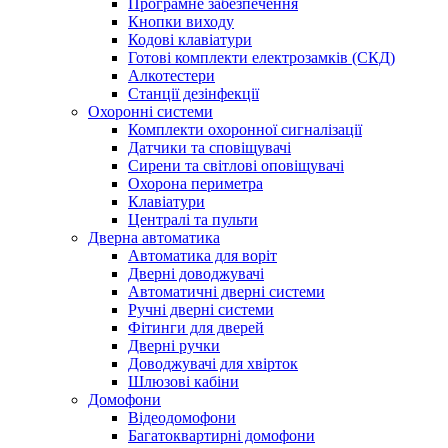
Програмне забезпечення
Кнопки виходу
Кодові клавіатури
Готові комплекти електрозамків (СКД)
Алкотестери
Станції дезінфекції
Охоронні системи
Комплекти охоронної сигналізації
Датчики та сповіщувачі
Сирени та світлові оповіщувачі
Охорона периметра
Клавіатури
Централі та пульти
Дверна автоматика
Автоматика для воріт
Дверні доводжувачі
Автоматичні дверні системи
Ручні дверні системи
Фітинги для дверей
Дверні ручки
Доводжувачі для хвірток
Шлюзові кабіни
Домофони
Відеодомофони
Багатоквартирні домофони