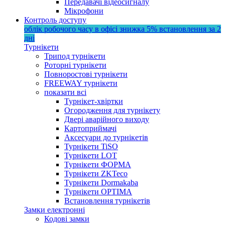
Передавачі відеосигналу
Мікрофони
Контроль доступу
облік робочого часу в офісі
знижка 5%
встановлення за 2
дні
Турнікети
Трипод турнікети
Роторні турнікети
Повноростові турнікети
FREEWAY турнікети
показати всі
Турнікет-хвіртки
Огородження для турнікету
Двері аварійного виходу
Картоприймачі
Аксесуари до турнікетів
Турнікети TiSO
Турнікети LOT
Турнікети ФОРМА
Турнікети ZKTeco
Турнікети Dormakaba
Турнікети OPTIMA
Встановлення турнікетів
Замки електронні
Кодові замки