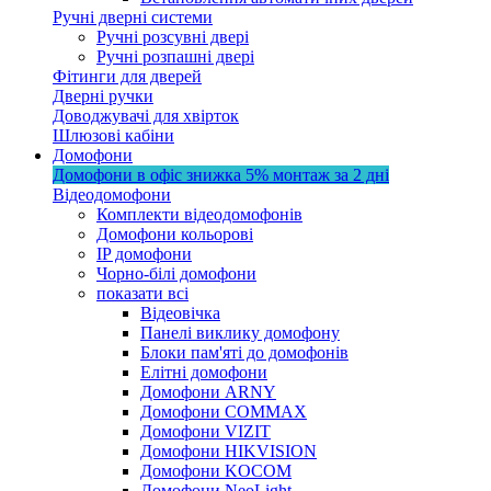
Ручні дверні системи
Ручні розсувні двері
Ручні розпашні двері
Фітинги для дверей
Дверні ручки
Доводжувачі для хвірток
Шлюзові кабіни
Домофони
Домофони в офіс
знижка 5%
монтаж за 2 дні
Відеодомофони
Комплекти відеодомофонів
Домофони кольорові
IP домофони
Чорно-білі домофони
показати всі
Відеовічка
Панелі виклику домофону
Блоки пам'яті до домофонів
Елітні домофони
Домофони ARNY
Домофони COMMAX
Домофони VIZIT
Домофони HIKVISION
Домофони KOCOM
Домофони NeoLight