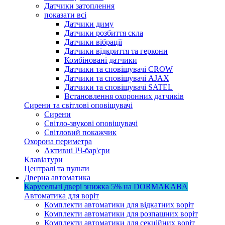
Датчики затоплення
показати всі
Датчики диму
Датчики розбиття скла
Датчики вібрації
Датчики відкриття та геркони
Комбіновані датчики
Датчики та сповіщувачі CROW
Датчики та сповіщувачі AJAX
Датчики та сповіщувачі SATEL
Встановлення охоронних датчиків
Сирени та світлові оповіщувачі
Сирени
Світло-звукові оповіщувачі
Світловий покажчик
Охорона периметра
Активні ІЧ-бар'єри
Клавіатури
Централі та пульти
Дверна автоматика
Карусельні двері
знижка 5%
на DORMAKABA
Автоматика для воріт
Комплекти автоматики для відкатних воріт
Комплекти автоматики для розпашних воріт
Комплекти автоматики для секційних воріт