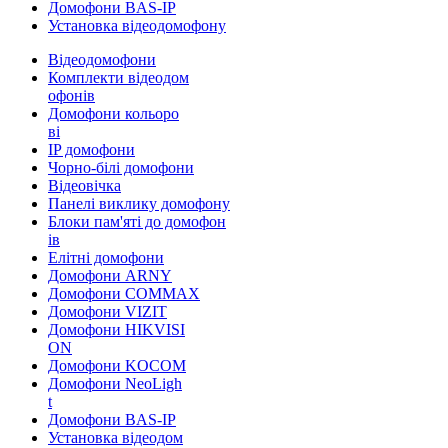
Домофони BAS-IP
Установка відеодомофону
Відеодомофони
Комплекти відеодом
офонів
Домофони кольоро
ві
IP домофони
Чорно-білі домофони
Відеовічка
Панелі виклику домофону
Блоки пам'яті до домофон
ів
Елітні домофони
Домофони ARNY
Домофони COMMAX
Домофони VIZIT
Домофони HIKVISI
ON
Домофони KOCOM
Домофони NeoLigh
t
Домофони BAS-IP
Установка відеодом