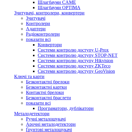
Шлагбауми CAME
Шлагбауми OPTIMA
Зчитувачі, контролери, конвертери
Зчитувачі
Контролери
Адаптери
Радіоконтролери
показати всі
Конвертори
Системи контролю доступу U-Prox
Системи контролю доступу STOP-NET
Системи контролю доступу Hikvision
Системи контролю доступу ZKTeco
Системи контролю доступу GeoVision
Ключі та карти
Безконтактні брелоки
Безконтактні картки
Контактні брелоки
Безконтактні браслети
показати всі
Програматори, дублікатори
Металодетектори
Ручні металошукачі
Арочні металодетектори
Ґрунтові металошукачі