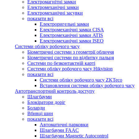
Електромагнітні замки
Електромеханічні замки
Електромеханічні засувки
показати всі
Електроригельні замки
Електромеханічні замки CISA
Електромеханічні замки ATIS
Електромеханічні замки ISEO
Системи обліку робочого часу
Біометричні системи з геометрії обличчя
Біометричні системи по відбитку пальця
Системи по безконтактній карті
Системи обліку робочого часу Hikvision
показати всі
Системи обліку робочого часу ZKTeco
Встановлення системи обліку робочого часу
Автотранспортний контроль доступу
Шлагбауми
Блокіратори доріг
Боларди
Вбивці шин
показати всі
Автоматичні парковки
Шлагбауми FAAC
Шлагбауми Magnetic Autocontrol