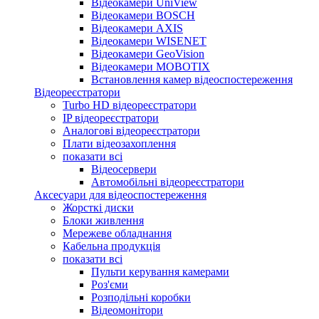
Відеокамери UniView
Відеокамери BOSCH
Відеокамери AXIS
Відеокамери WISENET
Відеокамери GeoVision
Відеокамери MOBOTIX
Встановлення камер відеоспостереження
Відеореєстратори
Turbo HD відеореєстратори
IP відеореєстратори
Аналогові відеореєстратори
Плати відеозахоплення
показати всі
Відеосервери
Автомобільні відеореєстратори
Аксесуари для відеоспостереження
Жорсткі диски
Блоки живлення
Мережеве обладнання
Кабельна продукція
показати всі
Пульти керування камерами
Роз'єми
Розподільні коробки
Відеомонітори