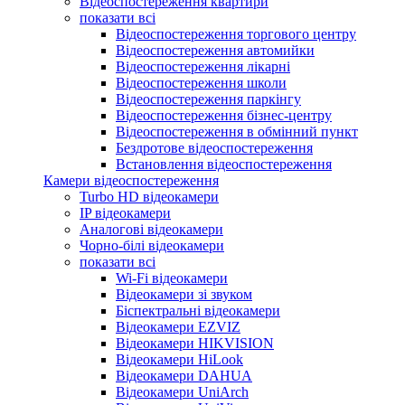
Відеоспостереження квартири
показати всі
Відеоспостереження торгового центру
Відеоспостереження автомийки
Відеоспостереження лікарні
Відеоспостереження школи
Відеоспостереження паркінгу
Відеоспостереження бізнес-центру
Відеоспостереження в обмінний пункт
Бездротове відеоспостереження
Встановлення відеоспостереження
Камери відеоспостереження
Turbo HD відеокамери
IP відеокамери
Аналогові відеокамери
Чорно-білі відеокамери
показати всі
Wi-Fi відеокамери
Відеокамери зі звуком
Біспектральні відеокамери
Відеокамери EZVIZ
Відеокамери HIKVISION
Відеокамери HiLook
Відеокамери DAHUA
Відеокамери UniArch