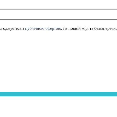
огоджуєтесь з
публічною офертою
, і в повній мірі та беззапереч