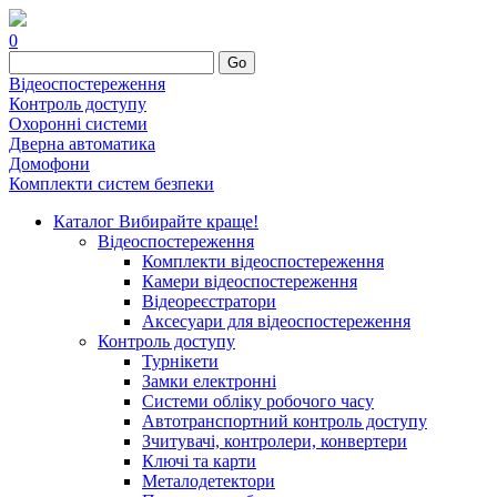
0
Go
Відеоспостереження
Контроль доступу
Охоронні системи
Дверна автоматика
Домофони
Комплекти систем безпеки
Каталог
Вибирайте краще!
Відеоспостереження
Комплекти відеоспостереження
Камери відеоспостереження
Відеореєстратори
Аксесуари для відеоспостереження
Контроль доступу
Турнікети
Замки електронні
Системи обліку робочого часу
Автотранспортний контроль доступу
Зчитувачі, контролери, конвертери
Ключі та карти
Металодетектори