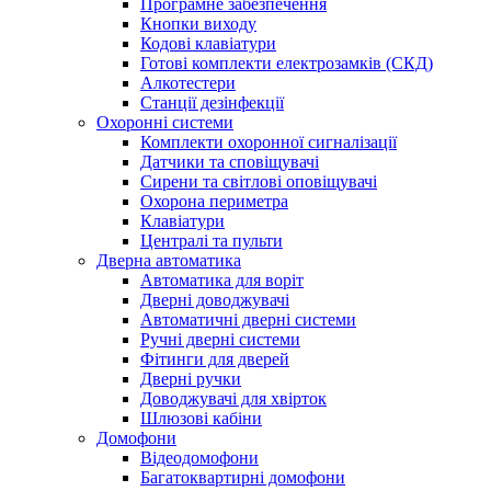
Програмне забезпечення
Кнопки виходу
Кодові клавіатури
Готові комплекти електрозамків (СКД)
Алкотестери
Станції дезінфекції
Охоронні системи
Комплекти охоронної сигналізації
Датчики та сповіщувачі
Сирени та світлові оповіщувачі
Охорона периметра
Клавіатури
Централі та пульти
Дверна автоматика
Автоматика для воріт
Дверні доводжувачі
Автоматичні дверні системи
Ручні дверні системи
Фітинги для дверей
Дверні ручки
Доводжувачі для хвірток
Шлюзові кабіни
Домофони
Відеодомофони
Багатоквартирні домофони