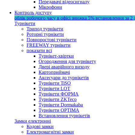
Передавачі відеосигналу
Мікрофони
Контроль доступу
облік робочого часу в офісі
знижка 5%
встановлення за 2 
Турнікети
Трипод турнікети
Роторні турнікети
Повноростові турнікети
FREEWAY турнікети
показати всі
Турнікет-хвіртки
Огородження для турнікету
Двері аварійного виходу
Картоприймачі
Аксесуари до турнікетів
Турнікети TiSO
Турнікети LOT
Турнікети ФОРМА
Турнікети ZKTeco
Турнікети Dormakaba
Турнікети OPTIMA
Встановлення турнікетів
Замки електронні
Кодові замки
Електромагнітні замки