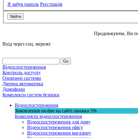
Я забув пароль
Реєстрація
Продовжуючи, Ви п
Вхід через соц. мережі:
Go
Відеоспостереження
Контроль доступу
Охоронні системи
Дверна автоматика
Домофони
Комплекти систем безпеки
Відеоспостереження
Замовлення on-line на сайті
знижка
5%
Комплекти відеоспостереження
Відеоспостереження для дому
Відеоспостереження офісу
Відеоспостереження магазину