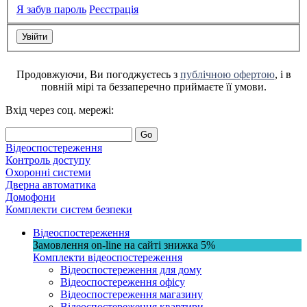
Я забув пароль
Реєстрація
Продовжуючи, Ви погоджуєтесь з
публічною офертою
, і в
повній мірі та беззаперечно приймаєте її умови.
Вхід через соц. мережі:
Go
Відеоспостереження
Контроль доступу
Охоронні системи
Дверна автоматика
Домофони
Комплекти систем безпеки
Відеоспостереження
Замовлення on-line на сайті
знижка
5%
Комплекти відеоспостереження
Відеоспостереження для дому
Відеоспостереження офісу
Відеоспостереження магазину
Відеоспостереження квартири