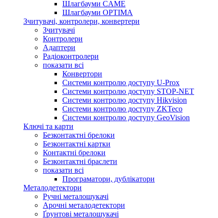
Шлагбауми CAME
Шлагбауми OPTIMA
Зчитувачі, контролери, конвертери
Зчитувачі
Контролери
Адаптери
Радіоконтролери
показати всі
Конвертори
Системи контролю доступу U-Prox
Системи контролю доступу STOP-NET
Системи контролю доступу Hikvision
Системи контролю доступу ZKTeco
Системи контролю доступу GeoVision
Ключі та карти
Безконтактні брелоки
Безконтактні картки
Контактні брелоки
Безконтактні браслети
показати всі
Програматори, дублікатори
Металодетектори
Ручні металошукачі
Арочні металодетектори
Ґрунтові металошукачі