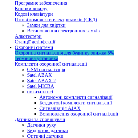
Програмне забезпечення
Кнопки виходу
Кодові клавіатури
Готові комплекти електрозамків (СКД)
Замки для хвіртки
Встановлення електронних замків
Алкотестери
Станції дезінфекції
Охоронні системи
Охоронна сигналізація для будинку
знижка 5%
термінова установка
Комплекти охоронної сигналізації
GSM сигналізація
Satel ABAX
Satel ABAX 2
Satel MICRA
показати всі
Автономні комплекти сигналізації
Бездротові комплекти сигналізації
Сигналізація AJAX
Встановлення охоронної сигналізації
Датчики та сповіщувачі
Датчики руху
Бездротові датчики
Оптичні датчики