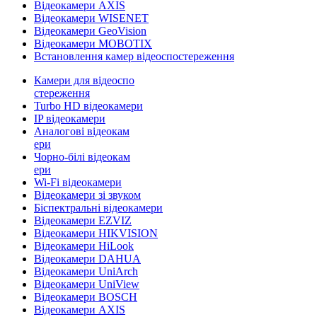
Відеокамери AXIS
Відеокамери WISENET
Відеокамери GeoVision
Відеокамери MOBOTIX
Встановлення камер відеоспостереження
Камери для відеоспо
стереження
Turbo HD відеокамери
IP відеокамери
Аналогові відеокам
ери
Чорно-білі відеокам
ери
Wi-Fi відеокамери
Відеокамери зі звуком
Біспектральні відеокамери
Відеокамери EZVIZ
Відеокамери HIKVISION
Відеокамери HiLook
Відеокамери DAHUA
Відеокамери UniArch
Відеокамери UniView
Відеокамери BOSCH
Відеокамери AXIS