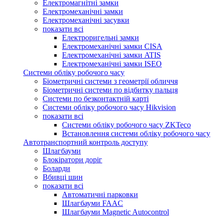
Електромагнітні замки
Електромеханічні замки
Електромеханічні засувки
показати всі
Електроригельні замки
Електромеханічні замки CISA
Електромеханічні замки ATIS
Електромеханічні замки ISEO
Системи обліку робочого часу
Біометричні системи з геометрії обличчя
Біометричні системи по відбитку пальця
Системи по безконтактній карті
Системи обліку робочого часу Hikvision
показати всі
Системи обліку робочого часу ZKTeco
Встановлення системи обліку робочого часу
Автотранспортний контроль доступу
Шлагбауми
Блокіратори доріг
Боларди
Вбивці шин
показати всі
Автоматичні парковки
Шлагбауми FAAC
Шлагбауми Magnetic Autocontrol