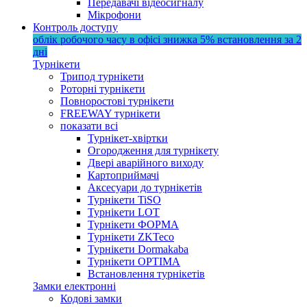
Передавачі відеосигналу
Мікрофони
Контроль доступу
облік робочого часу в офісі
знижка 5%
встановлення за 2
дні
Турнікети
Трипод турнікети
Роторні турнікети
Повноростові турнікети
FREEWAY турнікети
показати всі
Турнікет-хвіртки
Огородження для турнікету
Двері аварійного виходу
Картоприймачі
Аксесуари до турнікетів
Турнікети TiSO
Турнікети LOT
Турнікети ФОРМА
Турнікети ZKTeco
Турнікети Dormakaba
Турнікети OPTIMA
Встановлення турнікетів
Замки електронні
Кодові замки