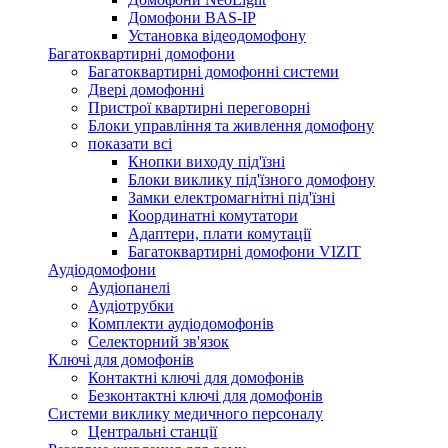
Домофони BAS-IP
Установка відеодомофону
Багатоквартирні домофони
Багатоквартирні домофонні системи
Двері домофонні
Пристрої квартирні переговорні
Блоки управління та живлення домофону
показати всі
Кнопки виходу під'їзні
Блоки виклику під'їзного домофону
Замки електромагнітні під'їзні
Координатні комутатори
Адаптери, плати комутації
Багатоквартирні домофони VIZIT
Аудіодомофони
Аудіопанелі
Аудіотрубки
Комплекти аудіодомофонів
Селекторний зв'язок
Ключі для домофонів
Контактні ключі для домофонів
Безконтактні ключі для домофонів
Системи виклику медичного персоналу
Центральні станції