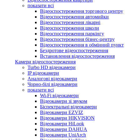
показати всі
Відеоспостереження торгового центру
Відеоспостереження автомийки
Відеоспостереження лікарні
Відеоспостереження школи
Відеоспостереження паркінгу
Відеоспостереження бізнес-центру
Відеоспостереження в обмінний пункт
Бездротове відеоспостереження
Встановлення відеоспостереження
Камери відеоспостереження
Turbo HD відеокамери
IP відеокамери
Аналогові відеокамери
Чорно-білі відеокамери
показати всі
Wi-Fi відеокамери
Відеокамери зі звуком
Біспектральні відеокамери
Відеокамери EZVIZ
Відеокамери HIKVISION
Відеокамери HiLook
Відеокамери DAHUA
Відеокамери UniArch