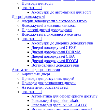
Приводи для воріт
показати всі
Аксесуари до автоматики для воріт
Дверні доводжувачі
Дверні доводжувачі з ліктьовою тягою
Доводжувачі з ковзним каналом
Підлогові дверні доводжувачі
Доводжувачі прихованого монтажу
показати всі
Аксесуари до дверних доводжувачів
Дверні доводжувачі GEZE
Дверні доводжувачі DORMA
Дверні доводжувачі CISA
Дверні доводжувачі RYOBI
Встановлення доводжувачів
Автоматичні дверні системи
Карусельні двері
Приводи для розсувних дверей
Приводи для розпашних дверей
Автоматичні розсувні двері
показати всі
Автоматика для безбар’єрного доступу
Револьверні двері dormakaba
Револьверні двері ASSA ABLOY
Встановлення автоматичних дверей