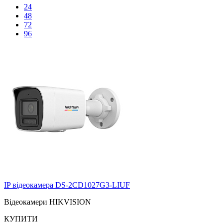
24
48
72
96
IP відеокамера DS-2CD1027G3-LIUF
Відеокамери HIKVISION
КУПИТИ