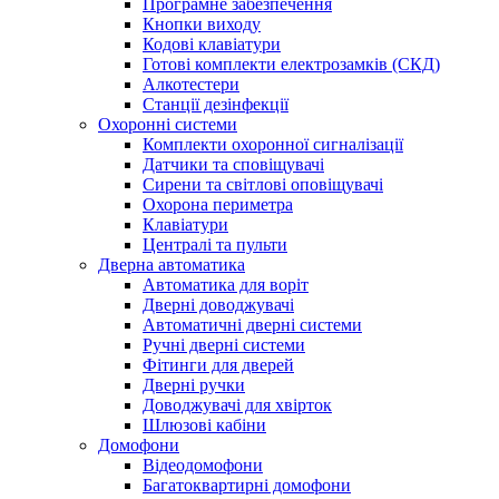
Програмне забезпечення
Кнопки виходу
Кодові клавіатури
Готові комплекти електрозамків (СКД)
Алкотестери
Станції дезінфекції
Охоронні системи
Комплекти охоронної сигналізації
Датчики та сповіщувачі
Сирени та світлові оповіщувачі
Охорона периметра
Клавіатури
Централі та пульти
Дверна автоматика
Автоматика для воріт
Дверні доводжувачі
Автоматичні дверні системи
Ручні дверні системи
Фітинги для дверей
Дверні ручки
Доводжувачі для хвірток
Шлюзові кабіни
Домофони
Відеодомофони
Багатоквартирні домофони