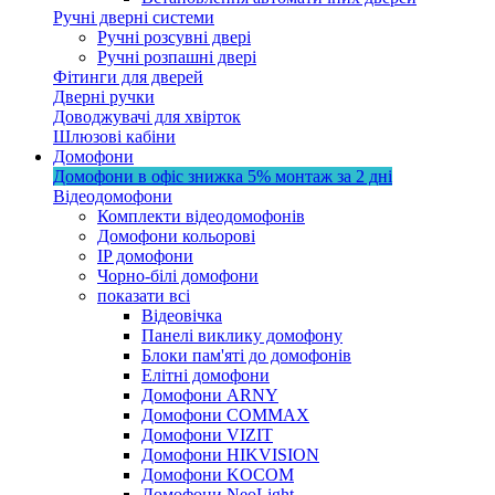
Ручні дверні системи
Ручні розсувні двері
Ручні розпашні двері
Фітинги для дверей
Дверні ручки
Доводжувачі для хвірток
Шлюзові кабіни
Домофони
Домофони в офіс
знижка 5%
монтаж за 2 дні
Відеодомофони
Комплекти відеодомофонів
Домофони кольорові
IP домофони
Чорно-білі домофони
показати всі
Відеовічка
Панелі виклику домофону
Блоки пам'яті до домофонів
Елітні домофони
Домофони ARNY
Домофони COMMAX
Домофони VIZIT
Домофони HIKVISION
Домофони KOCOM
Домофони NeoLight