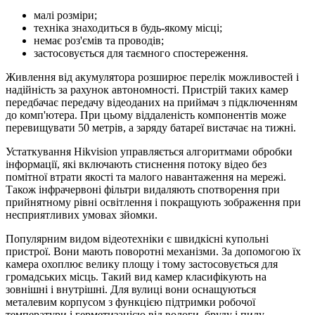
малі розміри;
техніка знаходиться в будь-якому місці;
немає роз'ємів та проводів;
застосовується для таємного спостереження.
Живлення від акумулятора розширює перелік можливостей і
надійність за рахунок автономності. Пристрій таких камер
передбачає передачу відеоданих на приймач з підключенням
до комп'ютера. При цьому віддаленість компонентів може
перевищувати 50 метрів, а заряду батареї вистачає на тижні.
Устаткування Hikvision управляється алгоритмами обробки
інформації, які включають стиснення потоку відео без
помітної втрати якості та малого навантаження на мережі.
Також інфрачервоні фільтри видаляють спотворення при
прийнятному рівні освітлення і покращують зображення при
несприятливих умовах зйомки.
Популярним видом відеотехніки є швидкісні купольні
пристрої. Вони мають поворотні механізми. За допомогою їх
камера охоплює велику площу і тому застосовується для
громадських місць. Такий вид камер класифікують на
зовнішні і внутрішні. Для вулиці вони оснащуються
металевим корпусом з функцією підтримки робочої
температури і герметизацією від вологи, бруду і пилу.