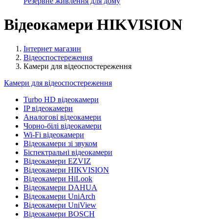
Резервне живлення для дому
Відеокамери HIKVISION
Інтернет магазин
Відеоспостереження
Камери для відеоспостереження
Камери для відеоспостереження
Turbo HD відеокамери
IP відеокамери
Аналогові відеокамери
Чорно-білі відеокамери
Wi-Fi відеокамери
Відеокамери зі звуком
Біспектральні відеокамери
Відеокамери EZVIZ
Відеокамери HIKVISION
Відеокамери HiLook
Відеокамери DAHUA
Відеокамери UniArch
Відеокамери UniView
Відеокамери BOSCH