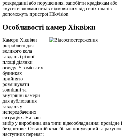
розкраданні або порушеннях, запобігти крадіжкам або
змусити зловмисників відмовитися від своїх планів
допоможуть пристрої Hikvision.
Особливості камер Хіквіжн
Камери Хіквіжн
розроблені для
великого кола
завдань і різної
площі ділянки
огляду. У заміських
будинках
прийнято
розміщувати
зовнішні та
внутрішні камери
для дублювання
завдань у
непередбачених
ситуаціях. На ваш
вибір у виробника два типи відеообладнання: провідне і
бездротове. Останній клас більш популярний за рахунок
наступних переваг: