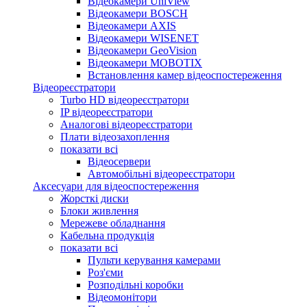
Відеокамери UniView
Відеокамери BOSCH
Відеокамери AXIS
Відеокамери WISENET
Відеокамери GeoVision
Відеокамери MOBOTIX
Встановлення камер відеоспостереження
Відеореєстратори
Turbo HD відеореєстратори
IP відеореєстратори
Аналогові відеореєстратори
Плати відеозахоплення
показати всі
Відеосервери
Автомобільні відеореєстратори
Аксесуари для відеоспостереження
Жорсткі диски
Блоки живлення
Мережеве обладнання
Кабельна продукція
показати всі
Пульти керування камерами
Роз'єми
Розподільні коробки
Відеомонітори