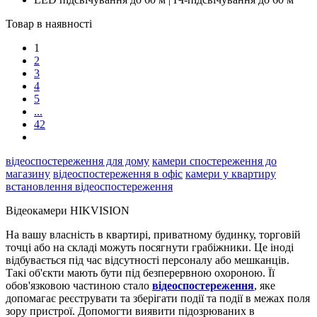
Товар в наявності
1
2
3
4
5
...
42
відеоспостереження для дому
камери спостереження до
магазину
відеоспостереження в офіс
камери у квартиру
встановлення відеоспостереження
Відеокамери HIKVISION
На вашу власність в квартирі, приватному будинку, торговій
точці або на складі можуть посягнути грабіжники. Це іноді
відбувається під час відсутності персоналу або мешканців.
Такі об'єкти мають бути під безперервною охороною. Її
обов'язковою частиною стало
відеоспостереження
, яке
допомагає реєструвати та зберігати події та події в межах поля
зору пристрої. Допомогти виявити підозрюваних в