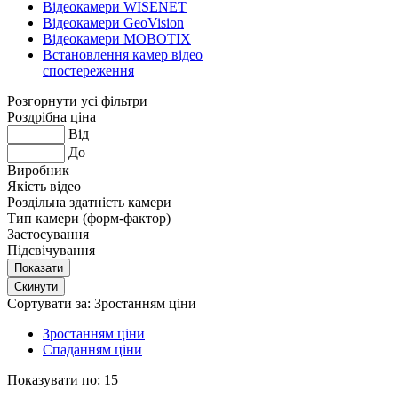
Відеокамери WISENET
Відеокамери GeoVision
Відеокамери MOBOTIX
Встановлення камер відео
спостереження
Розгорнути усі фільтри
Роздрібна ціна
Від
До
Виробник
Якість відео
Роздільна здатність камери
Тип камери (форм-фактор)
Застосування
Підсвічування
Сортувати за:
Зростанням ціни
Зростанням ціни
Спаданням ціни
Показувати по:
15