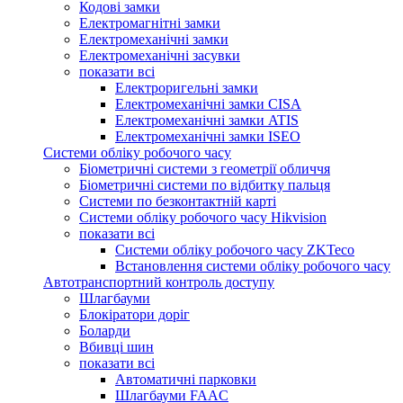
Кодові замки
Електромагнітні замки
Електромеханічні замки
Електромеханічні засувки
показати всі
Електроригельні замки
Електромеханічні замки CISA
Електромеханічні замки ATIS
Електромеханічні замки ISEO
Системи обліку робочого часу
Біометричні системи з геометрії обличчя
Біометричні системи по відбитку пальця
Системи по безконтактній карті
Системи обліку робочого часу Hikvision
показати всі
Системи обліку робочого часу ZKTeco
Встановлення системи обліку робочого часу
Автотранспортний контроль доступу
Шлагбауми
Блокіратори доріг
Боларди
Вбивці шин
показати всі
Автоматичні парковки
Шлагбауми FAAC