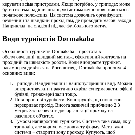
керувати всіма пристроями. Якщо потрібно, у триподах може
бути система падіння штанг, які автоматично повертаються в
початкове положення. Ця система дозволить організувати
безпечний та швидкий прохід там, де проводять масові заходи.
Наприклад, на стадіоні під час футбольного матчу.
Види турнікетів Dormakaba
Особливості турнікетів Dormakaba – простота в
обслуговуванні, швидкий монтаж, ефективний контроль на
прохідній та швидкість роботи. Коли вибираєте турнікет,
насамперед дивіться на його вигляд. Dormakaba пропонує 4
основних види:
Триподи. Найдешевший і найпопулярніший вид. Можна
використовувати практично скрізь: супермаркети, офісні
будівлі, тренажерні зали тощо.
Повноростові турнікети. Конструкція, що повністю
перекриває прохід. Висота зазвичай приблизно 2,3
метри. Застосовують для організації проходу на
важливих об'єктах.
Тумбові напівростові турнікети. Система така сама, як у
триподів, але корпус має довгасту форму. Мета такої
системи – створити зону проходу. Купують, щоб