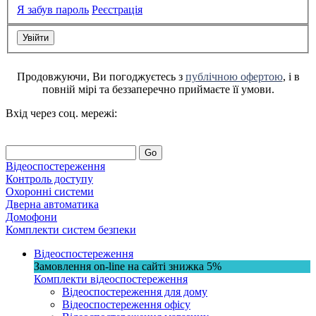
Я забув пароль
Реєстрація
Продовжуючи, Ви погоджуєтесь з
публічною офертою
, і в
повній мірі та беззаперечно приймаєте її умови.
Вхід через соц. мережі:
Go
Відеоспостереження
Контроль доступу
Охоронні системи
Дверна автоматика
Домофони
Комплекти систем безпеки
Відеоспостереження
Замовлення on-line на сайті
знижка
5%
Комплекти відеоспостереження
Відеоспостереження для дому
Відеоспостереження офісу