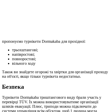
пропонуємо турнікети Dormakaba для прохідної:
трьохштангові;
напівростові;
повноростові;
вільного ходу
Також ви знайдете огорожі та хвіртки для організації проходу
на об'єкті, якщо тільки турнікета недостатньо.
Безпека
Турнікети Dormakaba триштангового виду брали участь у
перевірці TÜV. Їх можна використовуватиме організації
шляхів евакуації. Плюс, триподи можна підключати до
системи управління всім об'єктом, щоб 1 людина могла