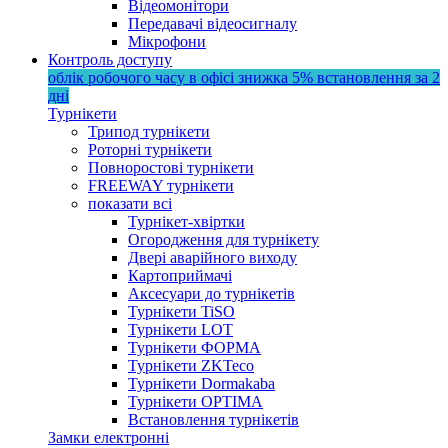
Відеомонітори
Передавачі відеосигналу
Мікрофони
Контроль доступу
облік робочого часу в офісі
знижка 5%
встановлення за 2
дні
Турнікети
Трипод турнікети
Роторні турнікети
Повноростові турнікети
FREEWAY турнікети
показати всі
Турнікет-хвіртки
Огородження для турнікету
Двері аварійного виходу
Картоприймачі
Аксесуари до турнікетів
Турнікети TiSO
Турнікети LOT
Турнікети ФОРМА
Турнікети ZKTeco
Турнікети Dormakaba
Турнікети OPTIMA
Встановлення турнікетів
Замки електронні