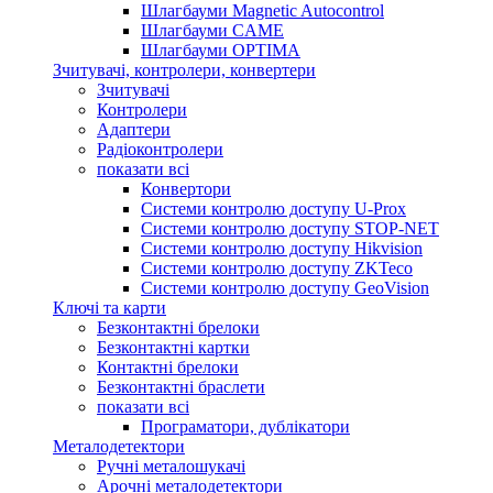
Шлагбауми Magnetic Autocontrol
Шлагбауми CAME
Шлагбауми OPTIMA
Зчитувачі, контролери, конвертери
Зчитувачі
Контролери
Адаптери
Радіоконтролери
показати всі
Конвертори
Системи контролю доступу U-Prox
Системи контролю доступу STOP-NET
Системи контролю доступу Hikvision
Системи контролю доступу ZKTeco
Системи контролю доступу GeoVision
Ключі та карти
Безконтактні брелоки
Безконтактні картки
Контактні брелоки
Безконтактні браслети
показати всі
Програматори, дублікатори
Металодетектори
Ручні металошукачі
Арочні металодетектори