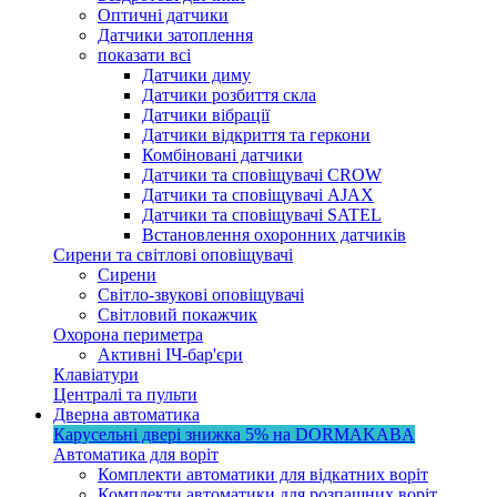
Оптичні датчики
Датчики затоплення
показати всі
Датчики диму
Датчики розбиття скла
Датчики вібрації
Датчики відкриття та геркони
Комбіновані датчики
Датчики та сповіщувачі CROW
Датчики та сповіщувачі AJAX
Датчики та сповіщувачі SATEL
Встановлення охоронних датчиків
Сирени та світлові оповіщувачі
Сирени
Світло-звукові оповіщувачі
Світловий покажчик
Охорона периметра
Активні ІЧ-бар'єри
Клавіатури
Централі та пульти
Дверна автоматика
Карусельні двері
знижка 5%
на DORMAKABA
Автоматика для воріт
Комплекти автоматики для відкатних воріт
Комплекти автоматики для розпашних воріт