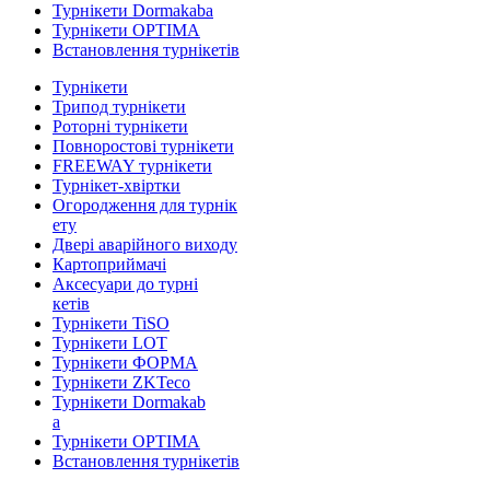
Турнікети Dormakaba
Турнікети OPTIMA
Встановлення турнікетів
Турнікети
Трипод турнікети
Роторні турнікети
Повноростові турнікети
FREEWAY турнікети
Турнікет-хвіртки
Огородження для турнік
ету
Двері аварійного виходу
Картоприймачі
Аксесуари до турні
кетів
Турнікети TiSO
Турнікети LOT
Турнікети ФОРМА
Турнікети ZKTeco
Турнікети Dormakab
a
Турнікети OPTIMA
Встановлення турнікетів