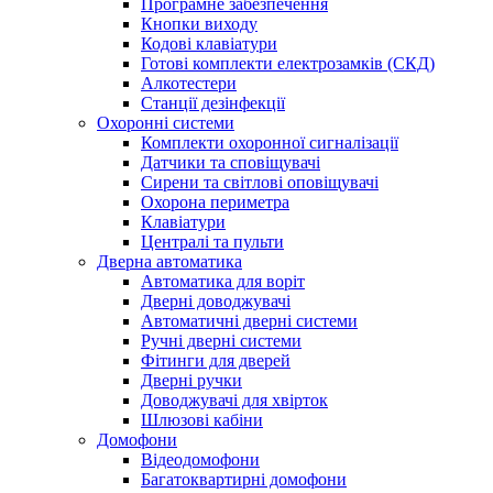
Програмне забезпечення
Кнопки виходу
Кодові клавіатури
Готові комплекти електрозамків (СКД)
Алкотестери
Станції дезінфекції
Охоронні системи
Комплекти охоронної сигналізації
Датчики та сповіщувачі
Сирени та світлові оповіщувачі
Охорона периметра
Клавіатури
Централі та пульти
Дверна автоматика
Автоматика для воріт
Дверні доводжувачі
Автоматичні дверні системи
Ручні дверні системи
Фітинги для дверей
Дверні ручки
Доводжувачі для хвірток
Шлюзові кабіни
Домофони
Відеодомофони
Багатоквартирні домофони