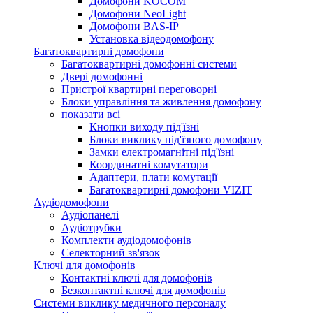
Домофони KOCOM
Домофони NeoLight
Домофони BAS-IP
Установка відеодомофону
Багатоквартирні домофони
Багатоквартирні домофонні системи
Двері домофонні
Пристрої квартирні переговорні
Блоки управління та живлення домофону
показати всі
Кнопки виходу під'їзні
Блоки виклику під'їзного домофону
Замки електромагнітні під'їзні
Координатні комутатори
Адаптери, плати комутації
Багатоквартирні домофони VIZIT
Аудіодомофони
Аудіопанелі
Аудіотрубки
Комплекти аудіодомофонів
Селекторний зв'язок
Ключі для домофонів
Контактні ключі для домофонів
Безконтактні ключі для домофонів
Системи виклику медичного персоналу