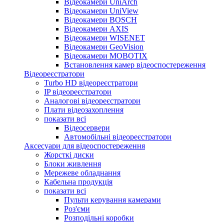
Відеокамери UniArch
Відеокамери UniView
Відеокамери BOSCH
Відеокамери AXIS
Відеокамери WISENET
Відеокамери GeoVision
Відеокамери MOBOTIX
Встановлення камер відеоспостереження
Відеореєстратори
Turbo HD відеореєстратори
IP відеореєстратори
Аналогові відеореєстратори
Плати відеозахоплення
показати всі
Відеосервери
Автомобільні відеореєстратори
Аксесуари для відеоспостереження
Жорсткі диски
Блоки живлення
Мережеве обладнання
Кабельна продукція
показати всі
Пульти керування камерами
Роз'єми
Розподільні коробки