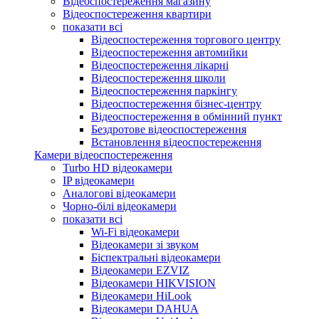
Відеоспостереження магазину
Відеоспостереження квартири
показати всі
Відеоспостереження торгового центру
Відеоспостереження автомийки
Відеоспостереження лікарні
Відеоспостереження школи
Відеоспостереження паркінгу
Відеоспостереження бізнес-центру
Відеоспостереження в обмінний пункт
Бездротове відеоспостереження
Встановлення відеоспостереження
Камери відеоспостереження
Turbo HD відеокамери
IP відеокамери
Аналогові відеокамери
Чорно-білі відеокамери
показати всі
Wi-Fi відеокамери
Відеокамери зі звуком
Біспектральні відеокамери
Відеокамери EZVIZ
Відеокамери HIKVISION
Відеокамери HiLook
Відеокамери DAHUA