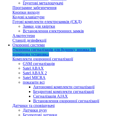
Ґрунтові металошукачі
Програмне забезпечення
Кнопки виходу
Кодові клавіатури
Готові комплекти електрозамків (СКД)
Замки для хвіртки
Встановлення електронних замків
Алкотестери
Станції дезінфекції
Охоронні системи
Охоронна сигналізація для будинку
знижка 5%
термінова установка
Комплекти охоронної сигналізації
GSM сигналізація
Satel ABAX
Satel ABAX 2
Satel MICRA
показати всі
Автономні комплекти сигналізації
Бездротові комплекти сигналізації
Сигналізація AJAX
Встановлення охоронної сигналізації
Датчики та сповіщувачі
Датчики руху
Бездротові датчики