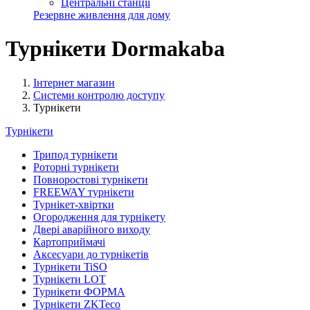
Центральні станції
Резервне живлення для дому
Турнікети Dormakaba
Інтернет магазин
Системи контролю доступу
Турнікети
Турнікети
Трипод турнікети
Роторні турнікети
Повноростові турнікети
FREEWAY турнікети
Турнікет-хвіртки
Огородження для турнікету
Двері аварійного виходу
Картоприймачі
Аксесуари до турнікетів
Турнікети TiSO
Турнікети LOT
Турнікети ФОРМА
Турнікети ZKTeco