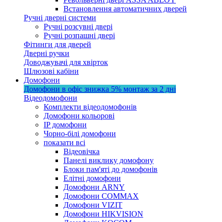
Встановлення автоматичних дверей
Ручні дверні системи
Ручні розсувні двері
Ручні розпашні двері
Фітинги для дверей
Дверні ручки
Доводжувачі для хвірток
Шлюзові кабіни
Домофони
Домофони в офіс
знижка 5%
монтаж за 2 дні
Відеодомофони
Комплекти відеодомофонів
Домофони кольорові
IP домофони
Чорно-білі домофони
показати всі
Відеовічка
Панелі виклику домофону
Блоки пам'яті до домофонів
Елітні домофони
Домофони ARNY
Домофони COMMAX
Домофони VIZIT
Домофони HIKVISION