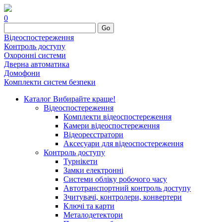
0
Go
Відеоспостереження
Контроль доступу
Охоронні системи
Дверна автоматика
Домофони
Комплекти систем безпеки
Каталог
Вибирайте краще!
Відеоспостереження
Комплекти відеоспостереження
Камери відеоспостереження
Відеореєстратори
Аксесуари для відеоспостереження
Контроль доступу
Турнікети
Замки електронні
Системи обліку робочого часу
Автотранспортний контроль доступу
Зчитувачі, контролери, конвертери
Ключі та карти
Металодетектори