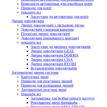
Комплекти автоматики для секційних воріт
Приводи для воріт
показати всі
Аксесуари до автоматики для воріт
Дверні доводжувачі
Дверні доводжувачі з ліктьовою тягою
Доводжувачі з ковзним каналом
Підлогові дверні доводжувачі
Доводжувачі прихованого монтажу
показати всі
Аксесуари до дверних доводжувачів
Дверні доводжувачі GEZE
Дверні доводжувачі DORMA
Дверні доводжувачі CISA
Дверні доводжувачі RYOBI
Встановлення доводжувачів
Автоматичні дверні системи
Карусельні двері
Приводи для розсувних дверей
Приводи для розпашних дверей
Автоматичні розсувні двері
показати всі
Автоматика для безбар’єрного доступу
Револьверні двері dormakaba
Револьверні двері ASSA ABLOY