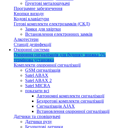
Ґрунтові металошукачі
Програмне забезпечення
Кнопки виходу
Кодові клавіатури
Готові комплекти електрозамків (СКД)
Замки для хвіртки
Встановлення електронних замків
Алкотестери
Станції дезінфекції
Охоронні системи
Охоронна сигналізація для будинку
знижка 5%
термінова установка
Комплекти охоронної сигналізації
GSM сигналізація
Satel ABAX
Satel ABAX 2
Satel MICRA
показати всі
Автономні комплекти сигналізації
Бездротові комплекти сигналізації
Сигналізація AJAX
Встановлення охоронної сигналізації
Датчики та сповіщувачі
Датчики руху
Бездротові датчики