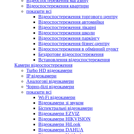
Відеоспостереження магазину
Відеоспостереження квартири
показати всі
Відеоспостереження торгового центру
Відеоспостереження автомийки
Відеоспостереження лікарні
Відеоспостереження школи
Відеоспостереження паркінгу
Відеоспостереження бізнес-центру
Відеоспостереження в обмінний пункт
Бездротове відеоспостереження
Встановлення відеоспостереження
Камери відеоспостереження
Turbo HD відеокамери
IP відеокамери
Аналогові відеокамери
Чорно-білі відеокамери
показати всі
Wi-Fi відеокамери
Відеокамери зі звуком
Біспектральні відеокамери
Відеокамери EZVIZ
Відеокамери HIKVISION
Відеокамери HiLook
Відеокамери DAHUA