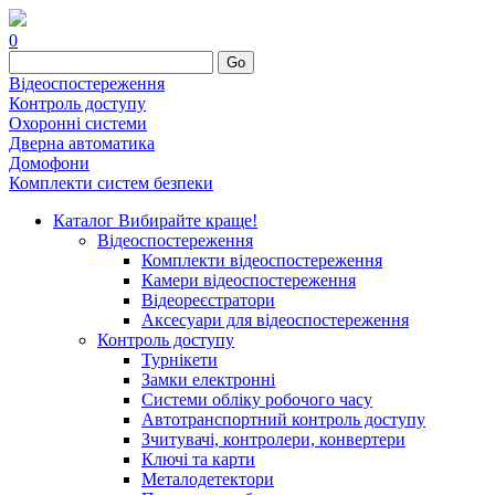
0
Go
Відеоспостереження
Контроль доступу
Охоронні системи
Дверна автоматика
Домофони
Комплекти систем безпеки
Каталог
Вибирайте краще!
Відеоспостереження
Комплекти відеоспостереження
Камери відеоспостереження
Відеореєстратори
Аксесуари для відеоспостереження
Контроль доступу
Турнікети
Замки електронні
Системи обліку робочого часу
Автотранспортний контроль доступу
Зчитувачі, контролери, конвертери
Ключі та карти
Металодетектори