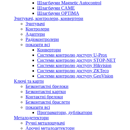
Шлагбауми Magnetic Autocontrol
Шлагбауми CAME
Шлагбауми OPTIMA
Зчитувачі, контролери, конвертери
Зчитувачі
Контролери
Адаптери
Радіоконтролери
показати всі
Конвертори
Системи контролю доступу U-Prox
Системи контролю доступу STOP-NET
Системи контролю доступу Hikvision
Системи контролю доступу ZKTeco
Системи контролю доступу GeoVision
Ключі та карти
Безконтактні брелоки
Безконтактні картки
Контактні брелоки
Безконтактні браслети
показати всі
Програматори, дублікатори
Металодетектори
Ручні металошукачі
Арочні металодетектори