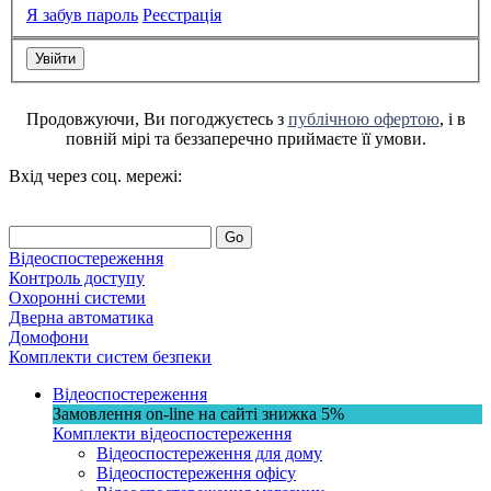
Я забув пароль
Реєстрація
Продовжуючи, Ви погоджуєтесь з
публічною офертою
, і в
повній мірі та беззаперечно приймаєте її умови.
Вхід через соц. мережі:
Go
Відеоспостереження
Контроль доступу
Охоронні системи
Дверна автоматика
Домофони
Комплекти систем безпеки
Відеоспостереження
Замовлення on-line на сайті
знижка
5%
Комплекти відеоспостереження
Відеоспостереження для дому
Відеоспостереження офісу