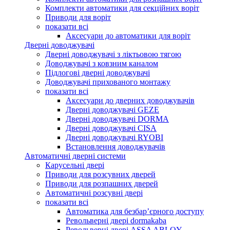
Комплекти автоматики для секційних воріт
Приводи для воріт
показати всі
Аксесуари до автоматики для воріт
Дверні доводжувачі
Дверні доводжувачі з ліктьовою тягою
Доводжувачі з ковзним каналом
Підлогові дверні доводжувачі
Доводжувачі прихованого монтажу
показати всі
Аксесуари до дверних доводжувачів
Дверні доводжувачі GEZE
Дверні доводжувачі DORMA
Дверні доводжувачі CISA
Дверні доводжувачі RYOBI
Встановлення доводжувачів
Автоматичні дверні системи
Карусельні двері
Приводи для розсувних дверей
Приводи для розпашних дверей
Автоматичні розсувні двері
показати всі
Автоматика для безбар’єрного доступу
Револьверні двері dormakaba
Револьверні двері ASSA ABLOY