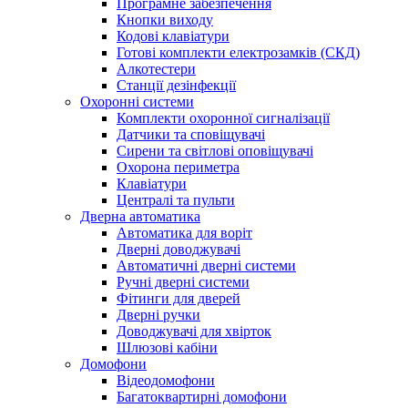
Програмне забезпечення
Кнопки виходу
Кодові клавіатури
Готові комплекти електрозамків (СКД)
Алкотестери
Станції дезінфекції
Охоронні системи
Комплекти охоронної сигналізації
Датчики та сповіщувачі
Сирени та світлові оповіщувачі
Охорона периметра
Клавіатури
Централі та пульти
Дверна автоматика
Автоматика для воріт
Дверні доводжувачі
Автоматичні дверні системи
Ручні дверні системи
Фітинги для дверей
Дверні ручки
Доводжувачі для хвірток
Шлюзові кабіни
Домофони
Відеодомофони
Багатоквартирні домофони