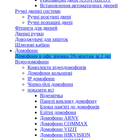
Встановлення автоматичних дверей
Ручні дверні системи
Ручні розсувні двері
Ручні розпашні двері
Фітинги для дверей
Дверні ручки
Доводжувачі для хвірток
Шлюзові кабіни
Домофони
Домофони в офіс
знижка 5%
монтаж за 2 дні
Відеодомофони
Комплекти відеодомофонів
Домофони кольорові
IP домофони
Чорно-білі домофони
показати всі
Відеовічка
Панелі виклику домофону
Блоки пам'яті до домофонів
Елітні домофони
Домофони ARNY
Домофони COMMAX
Домофони VIZIT
Домофони HIKVISION