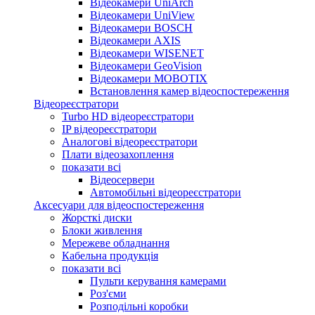
Відеокамери UniArch
Відеокамери UniView
Відеокамери BOSCH
Відеокамери AXIS
Відеокамери WISENET
Відеокамери GeoVision
Відеокамери MOBOTIX
Встановлення камер відеоспостереження
Відеореєстратори
Turbo HD відеореєстратори
IP відеореєстратори
Аналогові відеореєстратори
Плати відеозахоплення
показати всі
Відеосервери
Автомобільні відеореєстратори
Аксесуари для відеоспостереження
Жорсткі диски
Блоки живлення
Мережеве обладнання
Кабельна продукція
показати всі
Пульти керування камерами
Роз'єми
Розподільні коробки