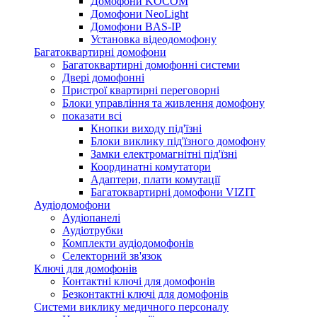
Домофони KOCOM
Домофони NeoLight
Домофони BAS-IP
Установка відеодомофону
Багатоквартирні домофони
Багатоквартирні домофонні системи
Двері домофонні
Пристрої квартирні переговорні
Блоки управління та живлення домофону
показати всі
Кнопки виходу під'їзні
Блоки виклику під'їзного домофону
Замки електромагнітні під'їзні
Координатні комутатори
Адаптери, плати комутації
Багатоквартирні домофони VIZIT
Аудіодомофони
Аудіопанелі
Аудіотрубки
Комплекти аудіодомофонів
Селекторний зв'язок
Ключі для домофонів
Контактні ключі для домофонів
Безконтактні ключі для домофонів
Системи виклику медичного персоналу