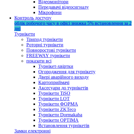
Відеомонітори
Передавачі відеосигналу
Мікрофони
Контроль доступу
облік робочого часу в офісі
знижка 5%
встановлення за 2
дні
Турнікети
Трипод турнікети
Роторні турнікети
Повноростові турнікети
FREEWAY турнікети
показати всі
Турнікет-хвіртки
Огородження для турнікету
Двері аварійного виходу
Картоприймачі
Аксесуари до турнікетів
Турнікети TiSO
Турнікети LOT
Турнікети ФОРМА
Турнікети ZKTeco
Турнікети Dormakaba
Турнікети OPTIMA
Встановлення турнікетів
Замки електронні