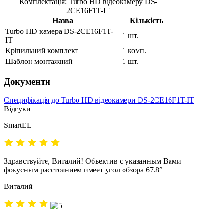
Комплектація: Turbo HD відеокамеру DS-
2CE16F1T-IT
Назва
Кількість
Turbo HD камера DS-2CE16F1T-
1 шт.
IT
Кріпильний комплект
1 комп.
Шаблон монтажний
1 шт.
Документи
Специфікація до Turbo HD відеокамери DS-2CE16F1T-IT
Відгуки
SmartEL
Здравствуйте, Виталий! Объектив с указанным Вами
фокусным расстоянием имеет угол обзора 67.8°
Виталий