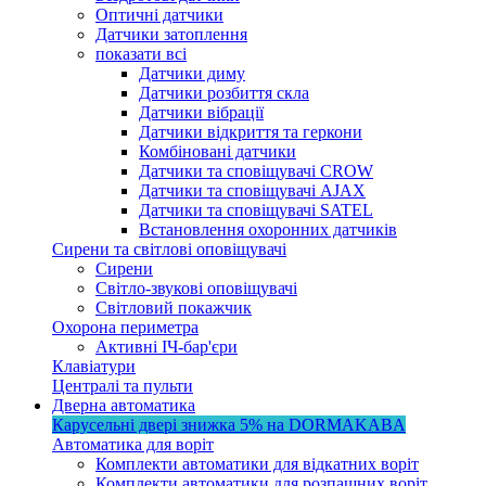
Оптичні датчики
Датчики затоплення
показати всі
Датчики диму
Датчики розбиття скла
Датчики вібрації
Датчики відкриття та геркони
Комбіновані датчики
Датчики та сповіщувачі CROW
Датчики та сповіщувачі AJAX
Датчики та сповіщувачі SATEL
Встановлення охоронних датчиків
Сирени та світлові оповіщувачі
Сирени
Світло-звукові оповіщувачі
Світловий покажчик
Охорона периметра
Активні ІЧ-бар'єри
Клавіатури
Централі та пульти
Дверна автоматика
Карусельні двері
знижка 5%
на DORMAKABA
Автоматика для воріт
Комплекти автоматики для відкатних воріт
Комплекти автоматики для розпашних воріт