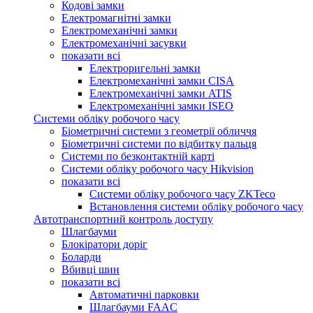
Кодові замки
Електромагнітні замки
Електромеханічні замки
Електромеханічні засувки
показати всі
Електроригельні замки
Електромеханічні замки CISA
Електромеханічні замки ATIS
Електромеханічні замки ISEO
Системи обліку робочого часу
Біометричні системи з геометрії обличчя
Біометричні системи по відбитку пальця
Системи по безконтактній карті
Системи обліку робочого часу Hikvision
показати всі
Системи обліку робочого часу ZKTeco
Встановлення системи обліку робочого часу
Автотранспортний контроль доступу
Шлагбауми
Блокіратори доріг
Боларди
Вбивці шин
показати всі
Автоматичні парковки
Шлагбауми FAAC