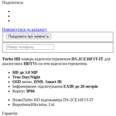
Поділитися:
Повернутися до каталогу
Повідомити про наявність
Turbo HD
камера відеоспостереження
DS-2CE16F1T-IT
для
аналогових
HDTVi
систем відеоспостереження.
HD до 3.0 MP
True Day/Night
OSD
меню,
DNR
,
Smart IR
Інфрачервоне підсвічування
EXIR до 20 метрів
Корпус
IP66
Назва
Turbo HD відеокамера DS-2CE16F1T-IT
Виробник
Hikvision, Ltd
Гарантія