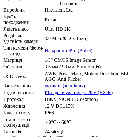
Основні
Виробник
Hikvision, Ltd
Країна
Китай
походження
Якість відео
Ultra HD 2K
Роздільна
3.0 Mp (2052 x 1536)
здатність камери
Тип камери (форм-
На кронштейні (Bullet)
фактор)
Матриця
1/3" CMOS Image Sensor
Об'єктив
3.6 мм (2.8 мм, 6 мм опція)
AWB, Privat Mask, Motion Detection, BLC,
OSD меню
AGC, Anti-Flicker
Застосування
вулична (зовнішня)
Підсвічування
ІЧ-підсвічування до 20 м (EXIR)
Протокол
HIKVISION-C(Coaxitron)
Живлення
12 V DC±15%
Клас захисту
IP66
Температура
-40°C ~ 60°C
експлуатації
Гарантія
24 місяці