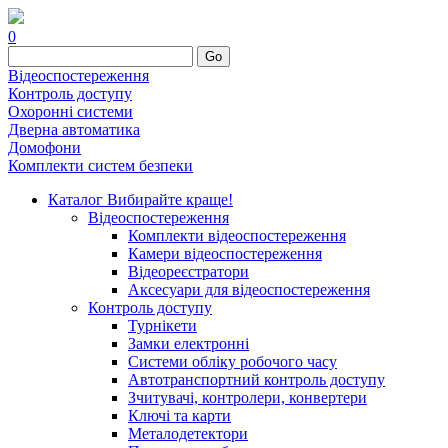
0
Go
Відеоспостереження
Контроль доступу
Охоронні системи
Дверна автоматика
Домофони
Комплекти систем безпеки
Каталог
Вибирайте краще!
Відеоспостереження
Комплекти відеоспостереження
Камери відеоспостереження
Відеореєстратори
Аксесуари для відеоспостереження
Контроль доступу
Турнікети
Замки електронні
Системи обліку робочого часу
Автотранспортний контроль доступу
Зчитувачі, контролери, конвертери
Ключі та карти
Металодетектори