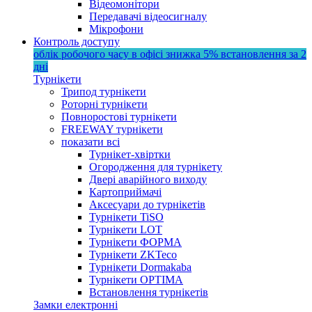
Відеомонітори
Передавачі відеосигналу
Мікрофони
Контроль доступу
облік робочого часу в офісі
знижка 5%
встановлення за 2
дні
Турнікети
Трипод турнікети
Роторні турнікети
Повноростові турнікети
FREEWAY турнікети
показати всі
Турнікет-хвіртки
Огородження для турнікету
Двері аварійного виходу
Картоприймачі
Аксесуари до турнікетів
Турнікети TiSO
Турнікети LOT
Турнікети ФОРМА
Турнікети ZKTeco
Турнікети Dormakaba
Турнікети OPTIMA
Встановлення турнікетів
Замки електронні