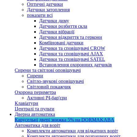
Оптичні датчики
Датчики затоплення
показати всі
Датчики диму
Датчики розбиття скла
Датчики вібрації
Датчики відкриття та геркони
Комбіновані датчики
Датчики та сповіщувачі CROW
Датчики та сповіщувачі AJAX
Датчики та сповіщувачі SATEL
Встановлення охоронних датчиків
Сирени та світлові оповіщувачі
Сирени
Світло-звукові оповіщувачі
Світловий покажчик
Охорона периметра
Активні ІЧ-бар'єри
Клавіатури
Централі та пульти
Дверна автоматика
Карусельні двері
знижка 5%
на DORMAKABA
Автоматика для воріт
Комплекти автоматики для відкатних воріт
Комплекти автоматики для розпашних воріт