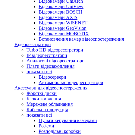
Відеокамери UniArch
Відеокамери UniView
Відеокамери BOSCH
Відеокамери AXIS
Відеокамери WISENET
Відеокамери GeoVision
Відеокамери MOBOTIX
Встановлення камер відеоспостереження
Відеореєстратори
Turbo HD відеореєстратори
IP відеореєстратори
Аналогові відеореєстратори
Плати відеозахоплення
показати всі
Відеосервери
Автомобільні відеореєстратори
Аксесуари для відеоспостереження
Жорсткі диски
Блоки живлення
Мережеве обладнання
Кабельна продукція
показати всі
Пульти керування камерами
Роз'єми
Розподільні коробки