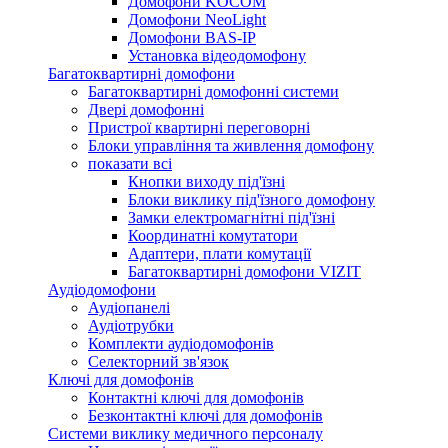
Домофони KOCOM
Домофони NeoLight
Домофони BAS-IP
Установка відеодомофону
Багатоквартирні домофони
Багатоквартирні домофонні системи
Двері домофонні
Пристрої квартирні переговорні
Блоки управління та живлення домофону
показати всі
Кнопки виходу під'їзні
Блоки виклику під'їзного домофону
Замки електромагнітні під'їзні
Координатні комутатори
Адаптери, плати комутації
Багатоквартирні домофони VIZIT
Аудіодомофони
Аудіопанелі
Аудіотрубки
Комплекти аудіодомофонів
Селекторний зв'язок
Ключі для домофонів
Контактні ключі для домофонів
Безконтактні ключі для домофонів
Системи виклику медичного персоналу