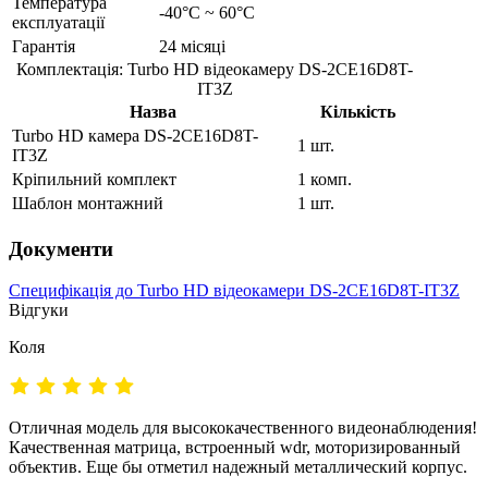
Температура
-40°C ~ 60°C
експлуатації
Гарантія
24 місяці
Комплектація: Turbo HD відеокамеру DS-2CE16D8T-
IT3Z
Назва
Кількість
Turbo HD камера DS-2CE16D8T-
1 шт.
IT3Z
Кріпильний комплект
1 комп.
Шаблон монтажний
1 шт.
Документи
Специфікація до Turbo HD відеокамери DS-2CE16D8T-IT3Z
Відгуки
Коля
Отличная модель для высококачественного видеонаблюдения!
Качественная матрица, встроенный wdr, моторизированный
объектив. Еще бы отметил надежный металлический корпус.