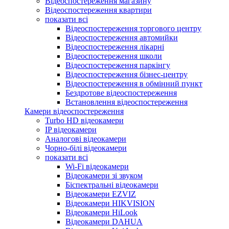
Відеоспостереження магазину
Відеоспостереження квартири
показати всі
Відеоспостереження торгового центру
Відеоспостереження автомийки
Відеоспостереження лікарні
Відеоспостереження школи
Відеоспостереження паркінгу
Відеоспостереження бізнес-центру
Відеоспостереження в обмінний пункт
Бездротове відеоспостереження
Встановлення відеоспостереження
Камери відеоспостереження
Turbo HD відеокамери
IP відеокамери
Аналогові відеокамери
Чорно-білі відеокамери
показати всі
Wi-Fi відеокамери
Відеокамери зі звуком
Біспектральні відеокамери
Відеокамери EZVIZ
Відеокамери HIKVISION
Відеокамери HiLook
Відеокамери DAHUA