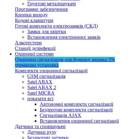
Ґрунтові металошукачі
Програмне забезпечення
Кнопки виходу
Кодові клавіатури
Готові комплекти електрозамків (СКД)
Замки для хвіртки
Встановлення електронних замків
Алкотестери
Станції дезінфекції
Охоронні системи
Охоронна сигналізація для будинку
знижка 5%
термінова установка
Комплекти охоронної сигналізації
GSM сигналізація
Satel ABAX
Satel ABAX 2
Satel MICRA
показати всі
Автономні комплекти сигналізації
Бездротові комплекти сигналізації
Сигналізація AJAX
Встановлення охоронної сигналізації
Датчики та сповіщувачі
Датчики руху
Бездротові датчики