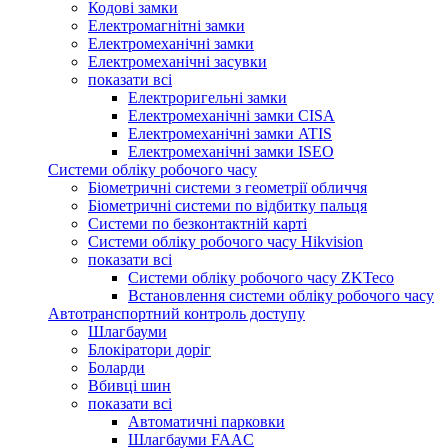
Кодові замки
Електромагнітні замки
Електромеханічні замки
Електромеханічні засувки
показати всі
Електроригельні замки
Електромеханічні замки CISA
Електромеханічні замки ATIS
Електромеханічні замки ISEO
Системи обліку робочого часу
Біометричні системи з геометрії обличчя
Біометричні системи по відбитку пальця
Системи по безконтактній карті
Системи обліку робочого часу Hikvision
показати всі
Системи обліку робочого часу ZKTeco
Встановлення системи обліку робочого часу
Автотранспортний контроль доступу
Шлагбауми
Блокіратори доріг
Боларди
Вбивці шин
показати всі
Автоматичні парковки
Шлагбауми FAAC