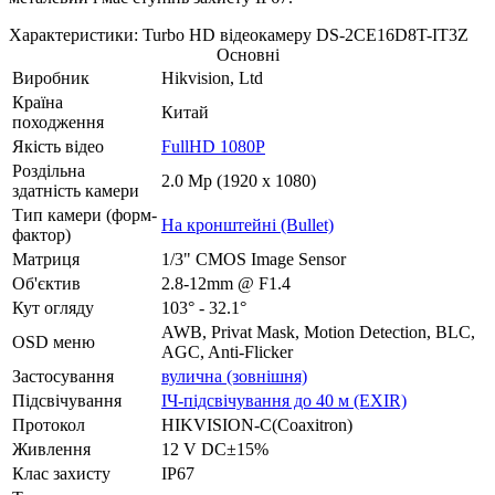
Характеристики: Turbo HD відеокамеру DS-2CE16D8T-IT3Z
Основні
Виробник
Hikvision, Ltd
Країна
Китай
походження
Якість відео
FullHD 1080P
Роздільна
2.0 Mp (1920 x 1080)
здатність камери
Тип камери (форм-
На кронштейні (Bullet)
фактор)
Матриця
1/3" CMOS Image Sensor
Об'єктив
2.8-12mm @ F1.4
Кут огляду
103° - 32.1°
AWB, Privat Mask, Motion Detection, BLC,
OSD меню
AGC, Anti-Flicker
Застосування
вулична (зовнішня)
Підсвічування
ІЧ-підсвічування до 40 м (EXIR)
Протокол
HIKVISION-C(Coaxitron)
Живлення
12 V DC±15%
Клас захисту
IP67