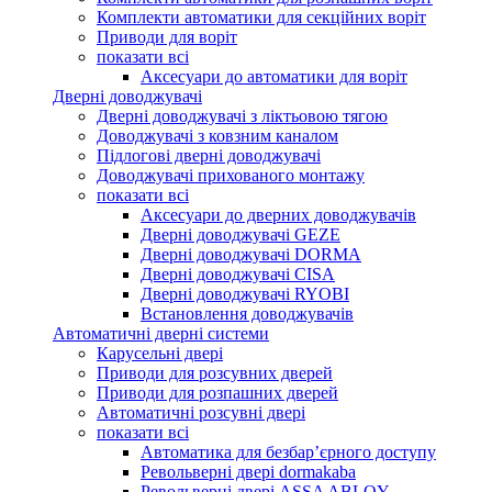
Комплекти автоматики для секційних воріт
Приводи для воріт
показати всі
Аксесуари до автоматики для воріт
Дверні доводжувачі
Дверні доводжувачі з ліктьовою тягою
Доводжувачі з ковзним каналом
Підлогові дверні доводжувачі
Доводжувачі прихованого монтажу
показати всі
Аксесуари до дверних доводжувачів
Дверні доводжувачі GEZE
Дверні доводжувачі DORMA
Дверні доводжувачі CISA
Дверні доводжувачі RYOBI
Встановлення доводжувачів
Автоматичні дверні системи
Карусельні двері
Приводи для розсувних дверей
Приводи для розпашних дверей
Автоматичні розсувні двері
показати всі
Автоматика для безбар’єрного доступу
Револьверні двері dormakaba
Револьверні двері ASSA ABLOY