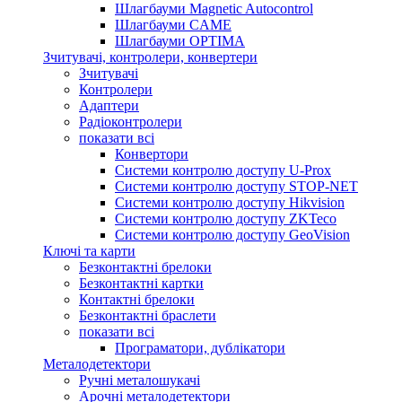
Шлагбауми Magnetic Autocontrol
Шлагбауми CAME
Шлагбауми OPTIMA
Зчитувачі, контролери, конвертери
Зчитувачі
Контролери
Адаптери
Радіоконтролери
показати всі
Конвертори
Системи контролю доступу U-Prox
Системи контролю доступу STOP-NET
Системи контролю доступу Hikvision
Системи контролю доступу ZKTeco
Системи контролю доступу GeoVision
Ключі та карти
Безконтактні брелоки
Безконтактні картки
Контактні брелоки
Безконтактні браслети
показати всі
Програматори, дублікатори
Металодетектори
Ручні металошукачі
Арочні металодетектори