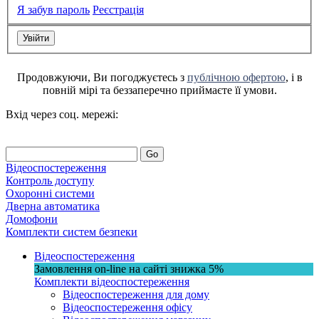
Я забув пароль
Реєстрація
Продовжуючи, Ви погоджуєтесь з
публічною офертою
, і в
повній мірі та беззаперечно приймаєте її умови.
Вхід через соц. мережі:
Go
Відеоспостереження
Контроль доступу
Охоронні системи
Дверна автоматика
Домофони
Комплекти систем безпеки
Відеоспостереження
Замовлення on-line на сайті
знижка
5%
Комплекти відеоспостереження
Відеоспостереження для дому
Відеоспостереження офісу