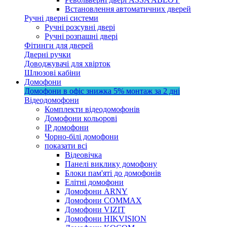
Встановлення автоматичних дверей
Ручні дверні системи
Ручні розсувні двері
Ручні розпашні двері
Фітинги для дверей
Дверні ручки
Доводжувачі для хвірток
Шлюзові кабіни
Домофони
Домофони в офіс
знижка 5%
монтаж за 2 дні
Відеодомофони
Комплекти відеодомофонів
Домофони кольорові
IP домофони
Чорно-білі домофони
показати всі
Відеовічка
Панелі виклику домофону
Блоки пам'яті до домофонів
Елітні домофони
Домофони ARNY
Домофони COMMAX
Домофони VIZIT
Домофони HIKVISION