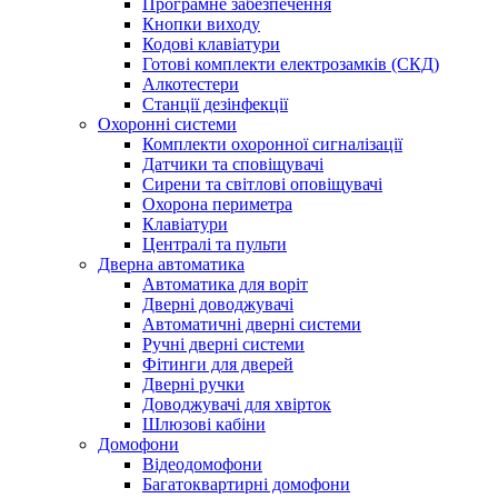
Програмне забезпечення
Кнопки виходу
Кодові клавіатури
Готові комплекти електрозамків (СКД)
Алкотестери
Станції дезінфекції
Охоронні системи
Комплекти охоронної сигналізації
Датчики та сповіщувачі
Сирени та світлові оповіщувачі
Охорона периметра
Клавіатури
Централі та пульти
Дверна автоматика
Автоматика для воріт
Дверні доводжувачі
Автоматичні дверні системи
Ручні дверні системи
Фітинги для дверей
Дверні ручки
Доводжувачі для хвірток
Шлюзові кабіни
Домофони
Відеодомофони
Багатоквартирні домофони