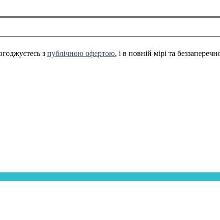
огоджуєтесь з
публічною офертою
, і в повній мірі та беззапереч