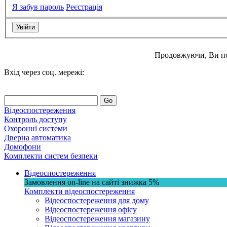
Я забув пароль
Реєстрація
Продовжуючи, Ви п
Вхід через соц. мережі:
Go
Відеоспостереження
Контроль доступу
Охоронні системи
Дверна автоматика
Домофони
Комплекти систем безпеки
Відеоспостереження
Замовлення on-line на сайті
знижка
5%
Комплекти відеоспостереження
Відеоспостереження для дому
Відеоспостереження офісу
Відеоспостереження магазину