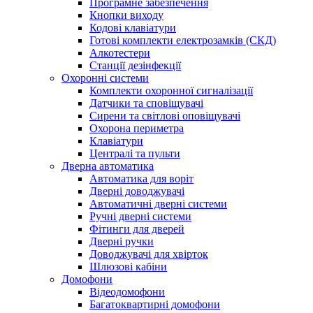
Програмне забезпечення
Кнопки виходу
Кодові клавіатури
Готові комплекти електрозамків (СКД)
Алкотестери
Станції дезінфекції
Охоронні системи
Комплекти охоронної сигналізації
Датчики та сповіщувачі
Сирени та світлові оповіщувачі
Охорона периметра
Клавіатури
Централі та пульти
Дверна автоматика
Автоматика для воріт
Дверні доводжувачі
Автоматичні дверні системи
Ручні дверні системи
Фітинги для дверей
Дверні ручки
Доводжувачі для хвірток
Шлюзові кабіни
Домофони
Відеодомофони
Багатоквартирні домофони