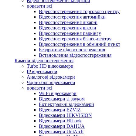
Відеоспостереження квартири
показати всі
Відеоспостереження торгового центру
Відеоспостереження автомийки
Відеоспостереження лікарні
Відеоспостереження школи
Відеоспостереження паркінгу
Відеоспостереження бізнес-центру
Відеоспостереження в обмінний пункт
Бездротове відеоспостереження
Встановлення відеоспостереження
Камери відеоспостереження
Turbo HD відеокамери
IP відеокамери
Аналогові відеокамери
Чорно-білі відеокамери
показати всі
Wi-Fi відеокамери
Відеокамери зі звуком
Біспектральні відеокамери
Відеокамери EZVIZ
Відеокамери HIKVISION
Відеокамери HiLook
Відеокамери DAHUA
Відеокамери UniArch