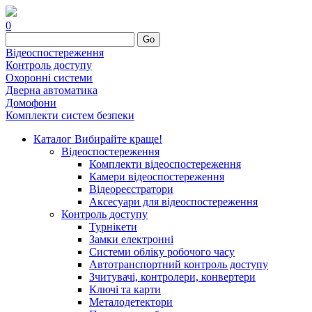
0
Go
Відеоспостереження
Контроль доступу
Охоронні системи
Дверна автоматика
Домофони
Комплекти систем безпеки
Каталог
Вибирайте краще!
Відеоспостереження
Комплекти відеоспостереження
Камери відеоспостереження
Відеореєстратори
Аксесуари для відеоспостереження
Контроль доступу
Турнікети
Замки електронні
Системи обліку робочого часу
Автотранспортний контроль доступу
Зчитувачі, контролери, конвертери
Ключі та карти
Металодетектори