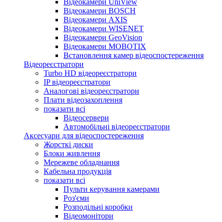
Відеокамери UniView
Відеокамери BOSCH
Відеокамери AXIS
Відеокамери WISENET
Відеокамери GeoVision
Відеокамери MOBOTIX
Встановлення камер відеоспостереження
Відеореєстратори
Turbo HD відеореєстратори
IP відеореєстратори
Аналогові відеореєстратори
Плати відеозахоплення
показати всі
Відеосервери
Автомобільні відеореєстратори
Аксесуари для відеоспостереження
Жорсткі диски
Блоки живлення
Мережеве обладнання
Кабельна продукція
показати всі
Пульти керування камерами
Роз'єми
Розподільні коробки
Відеомонітори