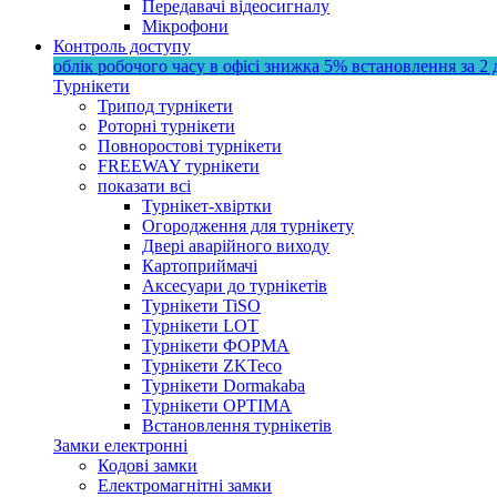
Передавачі відеосигналу
Мікрофони
Контроль доступу
облік робочого часу в офісі
знижка 5%
встановлення за 2 
Турнікети
Трипод турнікети
Роторні турнікети
Повноростові турнікети
FREEWAY турнікети
показати всі
Турнікет-хвіртки
Огородження для турнікету
Двері аварійного виходу
Картоприймачі
Аксесуари до турнікетів
Турнікети TiSO
Турнікети LOT
Турнікети ФОРМА
Турнікети ZKTeco
Турнікети Dormakaba
Турнікети OPTIMA
Встановлення турнікетів
Замки електронні
Кодові замки
Електромагнітні замки