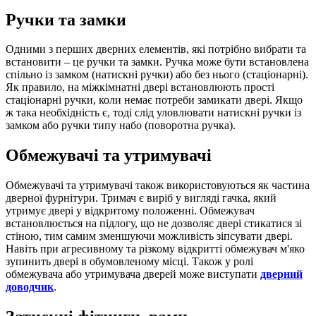
Ручки та замки
Одними з перших дверних елементів, які потрібно вибрати та
встановити – це ручки та замки. Ручка може бути встановлена
​​спільно із замком (натискні ручки) або без нього (стаціонарні).
Як правило, на міжкімнатні двері встановлюють прості
стаціонарні ручки, коли немає потреби замикати двері. Якщо
ж така необхідність є, тоді слід уловлювати натискні ручки із
замком або ручки типу набо (поворотна ручка).
Обмежувачі та утримувачі
Обмежувачі та утримувачі також використовуються як частина
дверної фурнітури. Тримач є виріб у вигляді гачка, який
утримує двері у відкритому положенні. Обмежувач
встановлюється на підлогу, що не дозволяє двері стикатися зі
стіною, тим самим зменшуючи можливість зіпсувати двері.
Навіть при агресивному та різкому відкритті обмежувач м'яко
зупинить двері в обумовленому місці. Також у ролі
обмежувача або утримувача дверей може виступати
дверний
доводчик
.