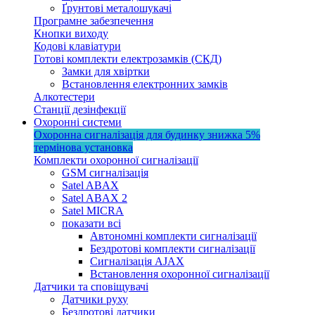
Ґрунтові металошукачі
Програмне забезпечення
Кнопки виходу
Кодові клавіатури
Готові комплекти електрозамків (СКД)
Замки для хвіртки
Встановлення електронних замків
Алкотестери
Станції дезінфекції
Охоронні системи
Охоронна сигналізація для будинку
знижка 5%
термінова установка
Комплекти охоронної сигналізації
GSM сигналізація
Satel ABAX
Satel ABAX 2
Satel MICRA
показати всі
Автономні комплекти сигналізації
Бездротові комплекти сигналізації
Сигналізація AJAX
Встановлення охоронної сигналізації
Датчики та сповіщувачі
Датчики руху
Бездротові датчики