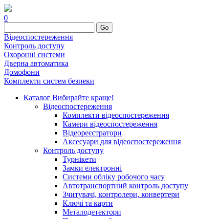
0
Go
Відеоспостереження
Контроль доступу
Охоронні системи
Дверна автоматика
Домофони
Комплекти систем безпеки
Каталог
Вибирайте краще!
Відеоспостереження
Комплекти відеоспостереження
Камери відеоспостереження
Відеореєстратори
Аксесуари для відеоспостереження
Контроль доступу
Турнікети
Замки електронні
Системи обліку робочого часу
Автотранспортний контроль доступу
Зчитувачі, контролери, конвертери
Ключі та карти
Металодетектори