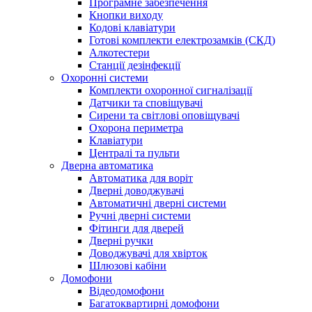
Програмне забезпечення
Кнопки виходу
Кодові клавіатури
Готові комплекти електрозамків (СКД)
Алкотестери
Станції дезінфекції
Охоронні системи
Комплекти охоронної сигналізації
Датчики та сповіщувачі
Сирени та світлові оповіщувачі
Охорона периметра
Клавіатури
Централі та пульти
Дверна автоматика
Автоматика для воріт
Дверні доводжувачі
Автоматичні дверні системи
Ручні дверні системи
Фітинги для дверей
Дверні ручки
Доводжувачі для хвірток
Шлюзові кабіни
Домофони
Відеодомофони
Багатоквартирні домофони