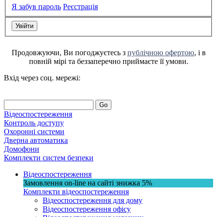
Я забув пароль
Реєстрація
Продовжуючи, Ви погоджуєтесь з
публічною офертою
, і в
повній мірі та беззаперечно приймаєте її умови.
Вхід через соц. мережі:
Go
Відеоспостереження
Контроль доступу
Охоронні системи
Дверна автоматика
Домофони
Комплекти систем безпеки
Відеоспостереження
Замовлення on-line на сайті
знижка
5%
Комплекти відеоспостереження
Відеоспостереження для дому
Відеоспостереження офісу