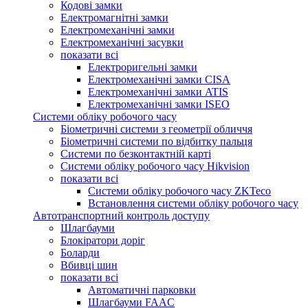
Кодові замки
Електромагнітні замки
Електромеханічні замки
Електромеханічні засувки
показати всі
Електроригельні замки
Електромеханічні замки CISA
Електромеханічні замки ATIS
Електромеханічні замки ISEO
Системи обліку робочого часу
Біометричні системи з геометрії обличчя
Біометричні системи по відбитку пальця
Системи по безконтактній карті
Системи обліку робочого часу Hikvision
показати всі
Системи обліку робочого часу ZKTeco
Встановлення системи обліку робочого часу
Автотранспортний контроль доступу
Шлагбауми
Блокіратори доріг
Боларди
Вбивці шин
показати всі
Автоматичні парковки
Шлагбауми FAAC