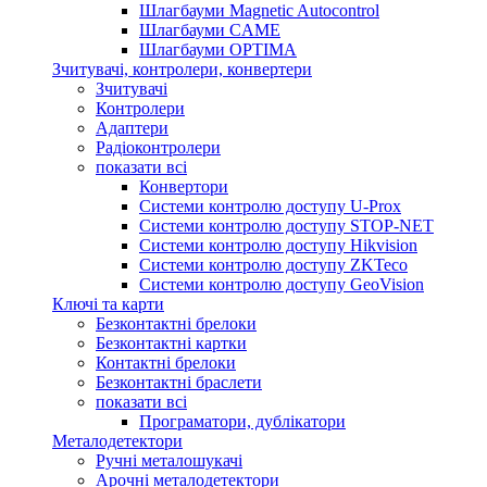
Шлагбауми Magnetic Autocontrol
Шлагбауми CAME
Шлагбауми OPTIMA
Зчитувачі, контролери, конвертери
Зчитувачі
Контролери
Адаптери
Радіоконтролери
показати всі
Конвертори
Системи контролю доступу U-Prox
Системи контролю доступу STOP-NET
Системи контролю доступу Hikvision
Системи контролю доступу ZKTeco
Системи контролю доступу GeoVision
Ключі та карти
Безконтактні брелоки
Безконтактні картки
Контактні брелоки
Безконтактні браслети
показати всі
Програматори, дублікатори
Металодетектори
Ручні металошукачі
Арочні металодетектори