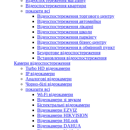
Відеоспостереження магазину
Відеоспостереження квартири
показати всі
Відеоспостереження торгового центру
Відеоспостереження автомийки
Відеоспостереження лікарні
Відеоспостереження школи
Відеоспостереження паркінгу
Відеоспостереження бізнес-центру
Відеоспостереження в обмінний пункт
Бездротове відеоспостереження
Встановлення відеоспостереження
Камери відеоспостереження
Turbo HD відеокамери
IP відеокамери
Аналогові відеокамери
Чорно-білі відеокамери
показати всі
Wi-Fi відеокамери
Відеокамери зі звуком
Біспектральні відеокамери
Відеокамери EZVIZ
Відеокамери HIKVISION
Відеокамери HiLook
Відеокамери DAHUA