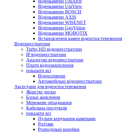
Відеокамери UniArch
Відеокамери UniView
Відеокамери BOSCH
Відеокамери AXIS
Відеокамери WISENET
Відеокамери GeoVision
Відеокамери MOBOTIX
Встановлення камер відеоспостереження
Відеореєстратори
Turbo HD відеореєстратори
IP відеореєстратори
Аналогові відеореєстратори
Плати відеозахоплення
показати всі
Відеосервери
Автомобільні відеореєстратори
Аксесуари для відеоспостереження
Жорсткі диски
Блоки живлення
Мережеве обладнання
Кабельна продукція
показати всі
Пульти керування камерами
Роз'єми
Розподільні коробки