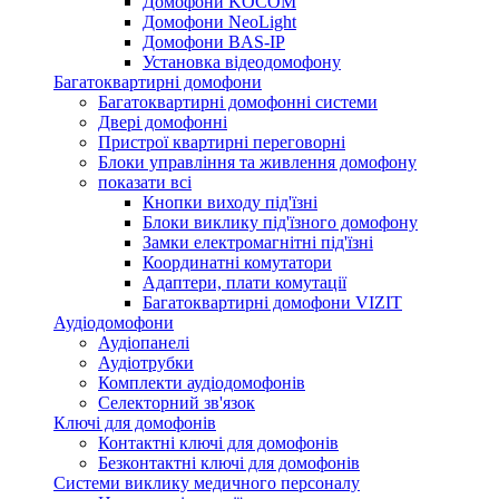
Домофони KOCOM
Домофони NeoLight
Домофони BAS-IP
Установка відеодомофону
Багатоквартирні домофони
Багатоквартирні домофонні системи
Двері домофонні
Пристрої квартирні переговорні
Блоки управління та живлення домофону
показати всі
Кнопки виходу під'їзні
Блоки виклику під'їзного домофону
Замки електромагнітні під'їзні
Координатні комутатори
Адаптери, плати комутації
Багатоквартирні домофони VIZIT
Аудіодомофони
Аудіопанелі
Аудіотрубки
Комплекти аудіодомофонів
Селекторний зв'язок
Ключі для домофонів
Контактні ключі для домофонів
Безконтактні ключі для домофонів
Системи виклику медичного персоналу