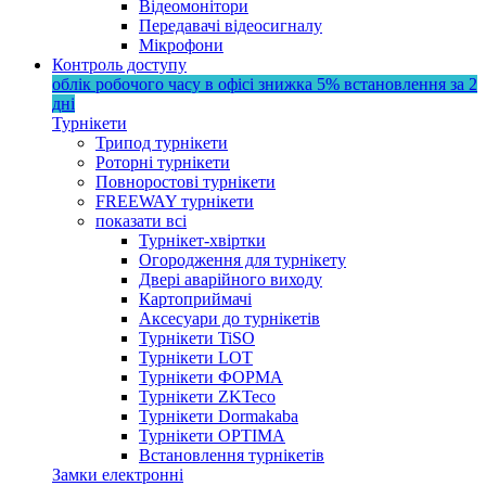
Відеомонітори
Передавачі відеосигналу
Мікрофони
Контроль доступу
облік робочого часу в офісі
знижка 5%
встановлення за 2
дні
Турнікети
Трипод турнікети
Роторні турнікети
Повноростові турнікети
FREEWAY турнікети
показати всі
Турнікет-хвіртки
Огородження для турнікету
Двері аварійного виходу
Картоприймачі
Аксесуари до турнікетів
Турнікети TiSO
Турнікети LOT
Турнікети ФОРМА
Турнікети ZKTeco
Турнікети Dormakaba
Турнікети OPTIMA
Встановлення турнікетів
Замки електронні