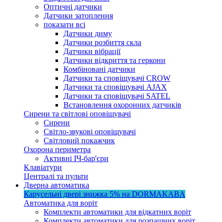
Оптичні датчики
Датчики затоплення
показати всі
Датчики диму
Датчики розбиття скла
Датчики вібрації
Датчики відкриття та геркони
Комбіновані датчики
Датчики та сповіщувачі CROW
Датчики та сповіщувачі AJAX
Датчики та сповіщувачі SATEL
Встановлення охоронних датчиків
Сирени та світлові оповіщувачі
Сирени
Світло-звукові оповіщувачі
Світловий покажчик
Охорона периметра
Активні ІЧ-бар'єри
Клавіатури
Централі та пульти
Дверна автоматика
Карусельні двері
знижка 5%
на DORMAKABA
Автоматика для воріт
Комплекти автоматики для відкатних воріт
Комплекти автоматики для розпашних воріт