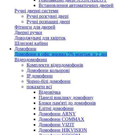
Встановлення автоматичних дверей
Ручні дверні системи
Ручні розсувні двері
Ручні розпашні двері
Фітинги для дверей
Дверні ручки
Доводжувачі для хвірток
Шлюзові кабіни
Домофони
Домофони в офіс
знижка 5%
монтаж за 2 дні
Відеодомофони
Комплекти відеодомофонів
Домофони кольорові
IP домофони
Чорно-білі домофони
показати всі
Відеовічка
Панелі виклику домофону
Блоки пам'яті до домофонів
Елітні домофони
Домофони ARNY
Домофони COMMAX
Домофони VIZIT
Домофони HIKVISION