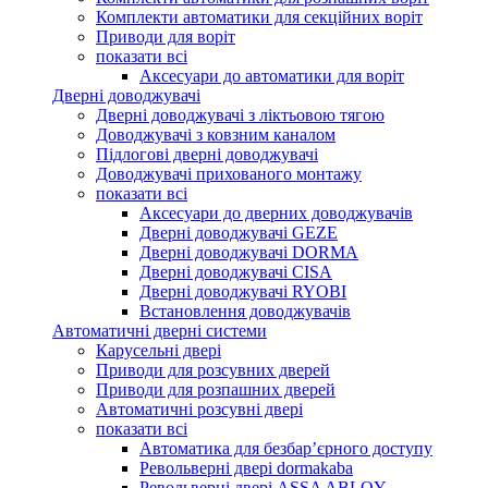
Комплекти автоматики для секційних воріт
Приводи для воріт
показати всі
Аксесуари до автоматики для воріт
Дверні доводжувачі
Дверні доводжувачі з ліктьовою тягою
Доводжувачі з ковзним каналом
Підлогові дверні доводжувачі
Доводжувачі прихованого монтажу
показати всі
Аксесуари до дверних доводжувачів
Дверні доводжувачі GEZE
Дверні доводжувачі DORMA
Дверні доводжувачі CISA
Дверні доводжувачі RYOBI
Встановлення доводжувачів
Автоматичні дверні системи
Карусельні двері
Приводи для розсувних дверей
Приводи для розпашних дверей
Автоматичні розсувні двері
показати всі
Автоматика для безбар’єрного доступу
Револьверні двері dormakaba
Револьверні двері ASSA ABLOY