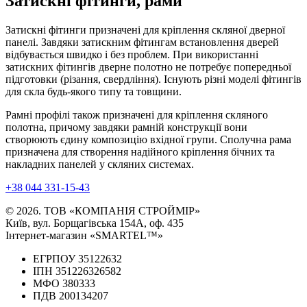
Затискні фітинги, рами
Затискні фітинги призначені для кріплення скляної дверної
панелі. Завдяки затискним фітингам встановлення дверей
відбувається швидко і без проблем. При використанні
затискних фітингів дверне полотно не потребує попередньої
підготовки (різання, свердління). Існують різні моделі фітингів
для скла будь-якого типу та товщини.
Рамні профілі також призначені для кріплення скляного
полотна, причому завдяки рамній конструкції вони
створюють єдину композицію вхідної групи. Сполучна рама
призначена для створення надійного кріплення бічних та
накладних панелей у скляних системах.
+38 044 331-15-43
© 2026. ТОВ «КОМПАНІЯ СТРОЙМІР»
Київ, вул. Борщагівська 154А, оф. 435
Інтернет-магазин «SMARTEL™»
ЕГРПОУ 35122632
ІПН 351226326582
МФО 380333
ПДВ 200134207