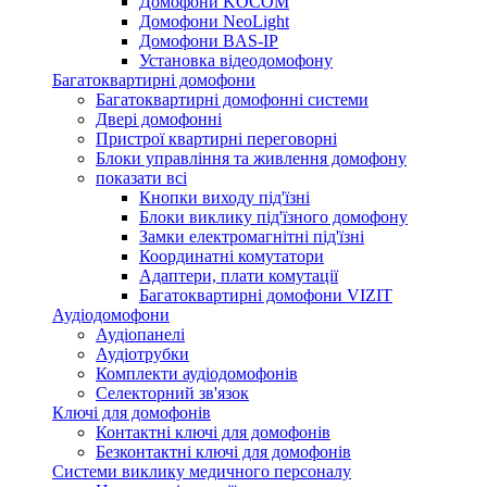
Домофони KOCOM
Домофони NeoLight
Домофони BAS-IP
Установка відеодомофону
Багатоквартирні домофони
Багатоквартирні домофонні системи
Двері домофонні
Пристрої квартирні переговорні
Блоки управління та живлення домофону
показати всі
Кнопки виходу під'їзні
Блоки виклику під'їзного домофону
Замки електромагнітні під'їзні
Координатні комутатори
Адаптери, плати комутації
Багатоквартирні домофони VIZIT
Аудіодомофони
Аудіопанелі
Аудіотрубки
Комплекти аудіодомофонів
Селекторний зв'язок
Ключі для домофонів
Контактні ключі для домофонів
Безконтактні ключі для домофонів
Системи виклику медичного персоналу