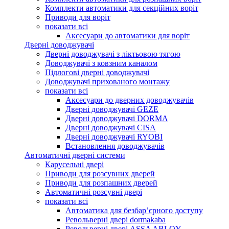
Комплекти автоматики для секційних воріт
Приводи для воріт
показати всі
Аксесуари до автоматики для воріт
Дверні доводжувачі
Дверні доводжувачі з ліктьовою тягою
Доводжувачі з ковзним каналом
Підлогові дверні доводжувачі
Доводжувачі прихованого монтажу
показати всі
Аксесуари до дверних доводжувачів
Дверні доводжувачі GEZE
Дверні доводжувачі DORMA
Дверні доводжувачі CISA
Дверні доводжувачі RYOBI
Встановлення доводжувачів
Автоматичні дверні системи
Карусельні двері
Приводи для розсувних дверей
Приводи для розпашних дверей
Автоматичні розсувні двері
показати всі
Автоматика для безбар’єрного доступу
Револьверні двері dormakaba
Револьверні двері ASSA ABLOY