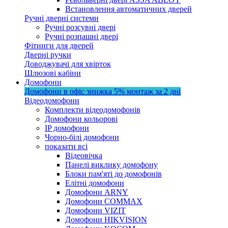
Встановлення автоматичних дверей
Ручні дверні системи
Ручні розсувні двері
Ручні розпашні двері
Фітинги для дверей
Дверні ручки
Доводжувачі для хвірток
Шлюзові кабіни
Домофони
Домофони в офіс
знижка 5%
монтаж за 2 дні
Відеодомофони
Комплекти відеодомофонів
Домофони кольорові
IP домофони
Чорно-білі домофони
показати всі
Відеовічка
Панелі виклику домофону
Блоки пам'яті до домофонів
Елітні домофони
Домофони ARNY
Домофони COMMAX
Домофони VIZIT
Домофони HIKVISION