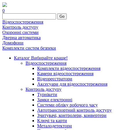
0
Go
Відеоспостереження
Контроль доступу
Охоронні системи
Дверна автоматика
Домофони
Комплекти систем безпеки
Каталог
Вибирайте краще!
Відеоспостереження
Комплекти відеоспостереження
Камери відеоспостереження
Відеореєстратори
Аксесуари для відеоспостереження
Контроль доступу
Турнікети
Замки електронні
Системи обліку робочого часу
Автотранспортний контроль доступу
Зчитувачі, контролери, конвертери
Ключі та карти
Металодетектори