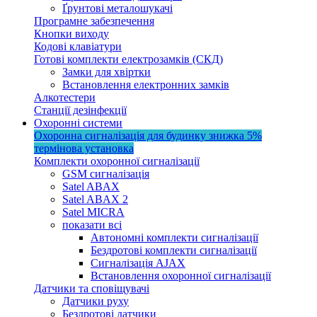
Ґрунтові металошукачі
Програмне забезпечення
Кнопки виходу
Кодові клавіатури
Готові комплекти електрозамків (СКД)
Замки для хвіртки
Встановлення електронних замків
Алкотестери
Станції дезінфекції
Охоронні системи
Охоронна сигналізація для будинку
знижка 5%
термінова установка
Комплекти охоронної сигналізації
GSM сигналізація
Satel ABAX
Satel ABAX 2
Satel MICRA
показати всі
Автономні комплекти сигналізації
Бездротові комплекти сигналізації
Сигналізація AJAX
Встановлення охоронної сигналізації
Датчики та сповіщувачі
Датчики руху
Бездротові датчики