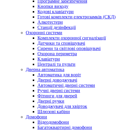
Програмне забезпечення
Кнопки виходу
Кодові клавіатури
Готові комплекти електрозамків (СКД)
Алкотестери
Станції дезінфекції
Охоронні системи
Комплекти охоронної сигналізації
Датчики та сповіщувачі
Сирени та світлові оповіщувачі
Охорона периметра
Клавіатури
Централі та пульти
Дверна автоматика
Автоматика для воріт
Дверні доводжувачі
Автоматичні дверні системи
Ручні дверні системи
Фітинги для дверей
Дверні ручки
Доводжувачі для хвірток
Шлюзові кабіни
Домофони
Відеодомофони
Багатоквартирні домофони