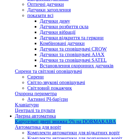
Оптичні датчики
Датчики затоплення
показати всі
Датчики диму
Датчики розбиття скла
Датчики вібрації
Датчики відкриття та геркони
Комбіновані датчики
Датчики та сповіщувачі CROW
Датчики та сповіщувачі AJAX
Датчики та сповіщувачі SATEL
Встановлення охоронних датчиків
Сирени та світлові оповіщувачі
Сирени
Світло-звукові оповіщувачі
Світловий покажчик
Охорона периметра
Активні ІЧ-бар'єри
Клавіатури
Централі та пульти
Дверна автоматика
Карусельні двері
знижка 5%
на DORMAKABA
Автоматика для воріт
Комплекти автоматики для відкатних воріт
Комплекти автоматики для розпашних воріт