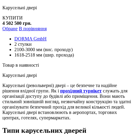
Карусельні двері
КУПИТИ
4 502 500 грн.
Обране
В порівняння
DORMA GmbH
2 стулки
2100-3000 мм (вис. проходу)
1618-2518 мм (шир. прохода)
Товар в наявності
Карусельні двері
Карусельні (револьверні) двері – це безпечне та надійне
рішення вхідної групи. Як і
прохідний турнікет
служать для
організації доступу до будівлі або приміщення. Вони мають
стильний зовнішній вигляд, незвичайну конструкцію та здатні
організувати безпечний прохід для великої кількості людей.
Карусельні двері встановлюють в аеропортах, торгових
центрах, готелях, супермаркетах.
Типи карусельних дверей