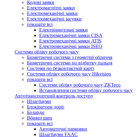
Кодові замки
Електромагнітні замки
Електромеханічні замки
Електромеханічні засувки
показати всі
Електроригельні замки
Електромеханічні замки CISA
Електромеханічні замки ATIS
Електромеханічні замки ISEO
Системи обліку робочого часу
Біометричні системи з геометрії обличчя
Біометричні системи по відбитку пальця
Системи по безконтактній карті
Системи обліку робочого часу Hikvision
показати всі
Системи обліку робочого часу ZKTeco
Встановлення системи обліку робочого часу
Автотранспортний контроль доступу
Шлагбауми
Блокіратори доріг
Боларди
Вбивці шин
показати всі
Автоматичні парковки
Шлагбауми FAAC