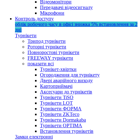
Відеомонітори
Передавачі відеосигналу
Мікрофони
Контроль доступу
облік робочого часу в офісі
знижка 5%
встановлення за 2
дні
Турнікети
Трипод турнікети
Роторні турнікети
Повноростові турнікети
FREEWAY турнікети
показати всі
Турнікет-хвіртки
Огородження для турнікету
Двері аварійного виходу
Картоприймачі
Аксесуари до турнікетів
Турнікети TiSO
Турнікети LOT
Турнікети ФОРМА
Турнікети ZKTeco
Турнікети Dormakaba
Турнікети OPTIMA
Встановлення турнікетів
Замки електронні