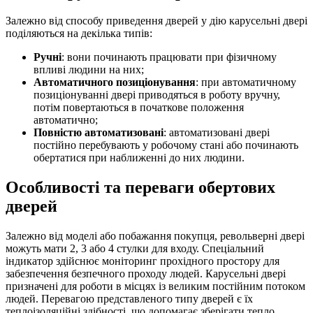
Залежно від способу приведення дверей у дію карусельні двері
поділяються на декілька типів:
Ручні
: вони починають працювати при фізичному
впливі людини на них;
Автоматичного позиціонування
: при автоматичному
позиціонуванні двері приводяться в роботу вручну,
потім повертаються в початкове положення
автоматично;
Повністю автоматизовані
: автоматизовані двері
постійно перебувають у робочому стані або починають
обертатися при наближенні до них людини.
Особливості та переваги обертових
дверей
Залежно від моделі або побажання покупця, револьверні двері
можуть мати 2, 3 або 4 стулки для входу. Спеціальний
індикатор здійснює моніторинг прохідного простору для
забезпечення безпечного проходу людей. Карусельні двері
призначені для роботи в місцях із великим постійним потоком
людей. Перевагою представленого типу дверей є їх
теплоізоляційні здібності, що допомагає зберігати тепло