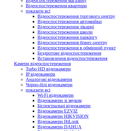
Відеоспостереження магазину
Відеоспостереження квартири
показати всі
Відеоспостереження торгового центру
Відеоспостереження автомийки
Відеоспостереження лікарні
Відеоспостереження школи
Відеоспостереження паркінгу
Відеоспостереження бізнес-центру
Відеоспостереження в обмінний пункт
Бездротове відеоспостереження
Встановлення відеоспостереження
Камери відеоспостереження
Turbo HD відеокамери
IP відеокамери
Аналогові відеокамери
Чорно-білі відеокамери
показати всі
Wi-Fi відеокамери
Відеокамери зі звуком
Біспектральні відеокамери
Відеокамери EZVIZ
Відеокамери HIKVISION
Відеокамери HiLook
Відеокамери DAHUA