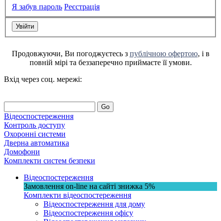
Я забув пароль
Реєстрація
Продовжуючи, Ви погоджуєтесь з
публічною офертою
, і в
повній мірі та беззаперечно приймаєте її умови.
Вхід через соц. мережі:
Go
Відеоспостереження
Контроль доступу
Охоронні системи
Дверна автоматика
Домофони
Комплекти систем безпеки
Відеоспостереження
Замовлення on-line на сайті
знижка
5%
Комплекти відеоспостереження
Відеоспостереження для дому
Відеоспостереження офісу