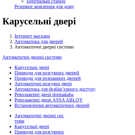
Центральні станції
Резервне живлення для дому
Карусельні двері
Інтернет магазин
Автоматика для дверей
Автоматичні дверні системи
Автоматичні дверні системи
Карусельні двері
Приводи для розсувних дверей
Приводи для розпашних дверей
Автоматичні розсувні двері
Автоматика для безбар’єрного доступу
Револьверні двері dormakaba
Револьверні двері ASSA ABLOY
Встановлення автоматичних дверей
Автоматичні дверні сис
теми
Карусельні двері
Приводи для розсувних