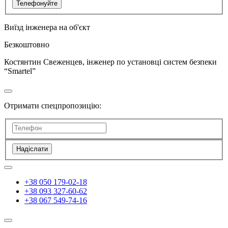
Телефонуйте
Виїзд інженера на об'єкт
Безкоштовно
Костянтин Свеженцев, інженер по установці систем безпеки
“Smartel”
Отримати спецпропозицію:
Надіслати
+38 050 179-02-18
+38 093 327-60-62
+38 067 549-74-16