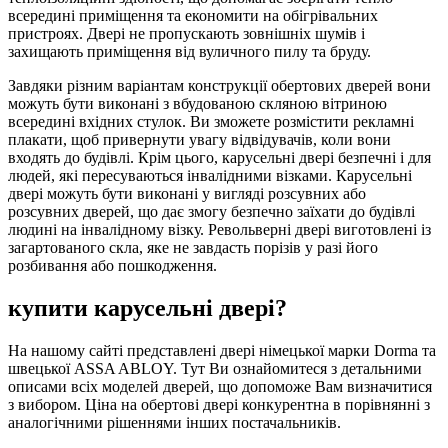
всередині приміщення та економити на обігрівальних
пристроях. Двері не пропускають зовнішніх шумів і
захищають приміщення від вуличного пилу та бруду.
Завдяки різним варіантам конструкції обертових дверей вони
можуть бути виконані з вбудованою скляною вітриною
всередині вхідних стулок. Ви зможете розмістити рекламні
плакати, щоб привернути увагу відвідувачів, коли вони
входять до будівлі. Крім цього, карусельні двері безпечні і для
людей, які пересуваються інвалідними візками. Карусельні
двері можуть бути виконані у вигляді розсувних або
розсувних дверей, що дає змогу безпечно заїхати до будівлі
людині на інвалідному візку. Револьверні двері виготовлені із
загартованого скла, яке не завдасть порізів у разі його
розбивання або пошкодження.
купити карусельні двері?
На нашому сайті представлені двері німецької марки Dorma та
швецької ASSA ABLOY. Тут Ви ознайомитеся з детальними
описами всіх моделей дверей, що допоможе Вам визначитися
з вибором. Ціна на обертові двері конкурентна в порівнянні з
аналогічними рішеннями інших постачальників.