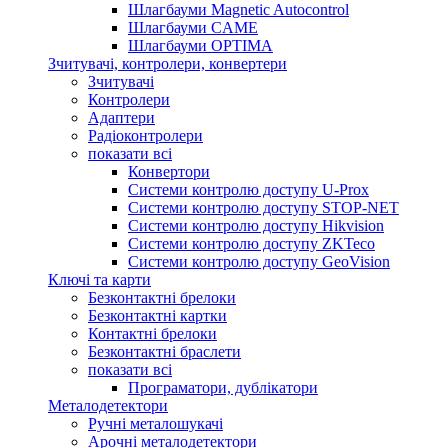
Шлагбауми Magnetic Autocontrol
Шлагбауми CAME
Шлагбауми OPTIMA
Зчитувачі, контролери, конвертери
Зчитувачі
Контролери
Адаптери
Радіоконтролери
показати всі
Конвертори
Системи контролю доступу U-Prox
Системи контролю доступу STOP-NET
Системи контролю доступу Hikvision
Системи контролю доступу ZKTeco
Системи контролю доступу GeoVision
Ключі та карти
Безконтактні брелоки
Безконтактні картки
Контактні брелоки
Безконтактні браслети
показати всі
Програматори, дублікатори
Металодетектори
Ручні металошукачі
Арочні металодетектори