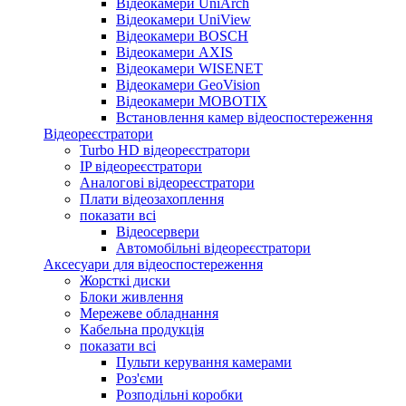
Відеокамери UniArch
Відеокамери UniView
Відеокамери BOSCH
Відеокамери AXIS
Відеокамери WISENET
Відеокамери GeoVision
Відеокамери MOBOTIX
Встановлення камер відеоспостереження
Відеореєстратори
Turbo HD відеореєстратори
IP відеореєстратори
Аналогові відеореєстратори
Плати відеозахоплення
показати всі
Відеосервери
Автомобільні відеореєстратори
Аксесуари для відеоспостереження
Жорсткі диски
Блоки живлення
Мережеве обладнання
Кабельна продукція
показати всі
Пульти керування камерами
Роз'єми
Розподільні коробки