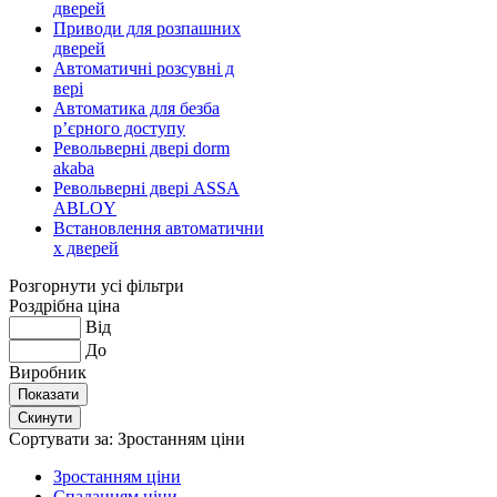
дверей
Приводи для розпашних
дверей
Автоматичні розсувні д
вері
Автоматика для безба
р’єрного доступу
Револьверні двері dorm
akaba
Револьверні двері ASSA
ABLOY
Встановлення автоматични
х дверей
Розгорнути усі фільтри
Роздрібна ціна
Від
До
Виробник
Сортувати за:
Зростанням ціни
Зростанням ціни
Спаданням ціни