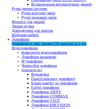
Встановлення автоматичних дверей
Ручні дверні системи
Ручні розсувні двері
Ручні розпашні двері
Фітинги для дверей
Дверні ручки
Доводжувачі для хвірток
Шлюзові кабіни
Домофони
Домофони в офіс
знижка 5%
монтаж за 2 дні
Відеодомофони
Комплекти відеодомофонів
Домофони кольорові
IP домофони
Чорно-білі домофони
показати всі
Відеовічка
Панелі виклику домофону
Блоки пам'яті до домофонів
Елітні домофони
Домофони ARNY
Домофони COMMAX
Домофони VIZIT
Домофони HIKVISION