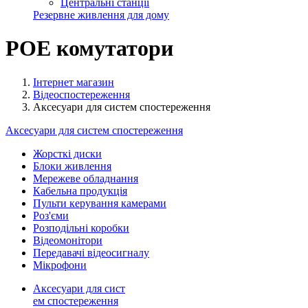
Центральні станції
Резервне живлення для дому
POE комутатори
Інтернет магазин
Відеоспостереження
Аксесуари для систем спостереження
Аксесуари для систем спостереження
Жорсткі диски
Блоки живлення
Мережеве обладнання
Кабельна продукція
Пульти керування камерами
Роз'єми
Розподільні коробки
Відеомонітори
Передавачі відеосигналу
Мікрофони
Аксесуари для сист
ем спостереження