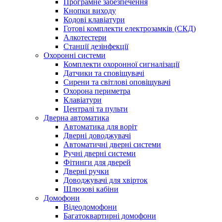
Програмне забезпечення
Кнопки виходу
Кодові клавіатури
Готові комплекти електрозамків (СКД)
Алкотестери
Станції дезінфекції
Охоронні системи
Комплекти охоронної сигналізації
Датчики та сповіщувачі
Сирени та світлові оповіщувачі
Охорона периметра
Клавіатури
Централі та пульти
Дверна автоматика
Автоматика для воріт
Дверні доводжувачі
Автоматичні дверні системи
Ручні дверні системи
Фітинги для дверей
Дверні ручки
Доводжувачі для хвірток
Шлюзові кабіни
Домофони
Відеодомофони
Багатоквартирні домофони