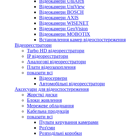
Відеокамери UniArch
Відеокамери UniView
Відеокамери BOSCH
Відеокамери AXIS
Відеокамери WISENET
Відеокамери GeoVision
Відеокамери MOBOTIX
Встановлення камер відеоспостереження
Відеореєстратори
Turbo HD відеореєстратори
IP відеореєстратори
Аналогові відеореєстратори
Плати відеозахоплення
показати всі
Відеосервери
Автомобільні відеореєстратори
Аксесуари для відеоспостереження
Жорсткі диски
Блоки живлення
Мережеве обладнання
Кабельна продукція
показати всі
Пульти керування камерами
Роз'єми
Розподільні коробки