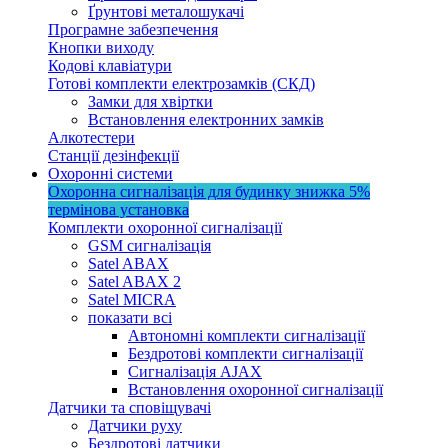
Ґрунтові металошукачі
Програмне забезпечення
Кнопки виходу
Кодові клавіатури
Готові комплекти електрозамків (СКД)
Замки для хвіртки
Встановлення електронних замків
Алкотестери
Станції дезінфекції
Охоронні системи
Охоронна сигналізація для будинку
знижка 5%
термінова установка
Комплекти охоронної сигналізації
GSM сигналізація
Satel ABAX
Satel ABAX 2
Satel MICRA
показати всі
Автономні комплекти сигналізації
Бездротові комплекти сигналізації
Сигналізація AJAX
Встановлення охоронної сигналізації
Датчики та сповіщувачі
Датчики руху
Бездротові датчики