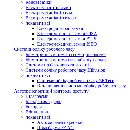
Кодові замки
Електромагнітні замки
Електромеханічні замки
Електромеханічні засувки
показати всі
Електроригельні замки
Електромеханічні замки CISA
Електромеханічні замки ATIS
Електромеханічні замки ISEO
Системи обліку робочого часу
Біометричні системи з геометрії обличчя
Біометричні системи по відбитку пальця
Системи по безконтактній карті
Системи обліку робочого часу Hikvision
показати всі
Системи обліку робочого часу ZKTeco
Встановлення системи обліку робочого часу
Автотранспортний контроль доступу
Шлагбауми
Блокіратори доріг
Боларди
Вбивці шин
показати всі
Автоматичні парковки
Шлагбауми FAAC