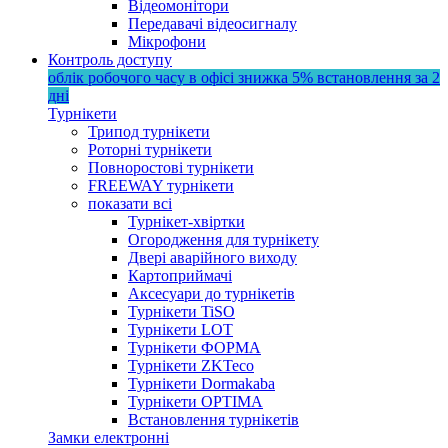
Відеомонітори
Передавачі відеосигналу
Мікрофони
Контроль доступу
облік робочого часу в офісі
знижка 5%
встановлення за 2
дні
Турнікети
Трипод турнікети
Роторні турнікети
Повноростові турнікети
FREEWAY турнікети
показати всі
Турнікет-хвіртки
Огородження для турнікету
Двері аварійного виходу
Картоприймачі
Аксесуари до турнікетів
Турнікети TiSO
Турнікети LOT
Турнікети ФОРМА
Турнікети ZKTeco
Турнікети Dormakaba
Турнікети OPTIMA
Встановлення турнікетів
Замки електронні