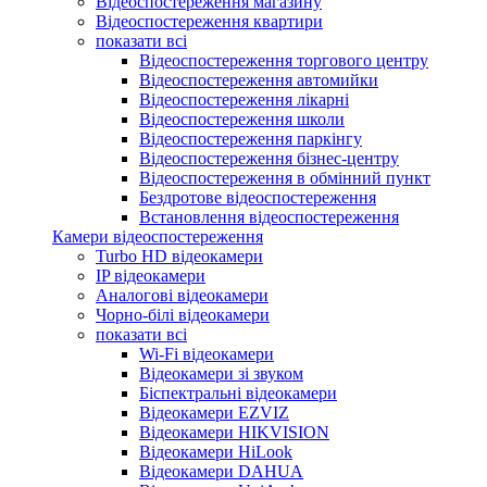
Відеоспостереження магазину
Відеоспостереження квартири
показати всі
Відеоспостереження торгового центру
Відеоспостереження автомийки
Відеоспостереження лікарні
Відеоспостереження школи
Відеоспостереження паркінгу
Відеоспостереження бізнес-центру
Відеоспостереження в обмінний пункт
Бездротове відеоспостереження
Встановлення відеоспостереження
Камери відеоспостереження
Turbo HD відеокамери
IP відеокамери
Аналогові відеокамери
Чорно-білі відеокамери
показати всі
Wi-Fi відеокамери
Відеокамери зі звуком
Біспектральні відеокамери
Відеокамери EZVIZ
Відеокамери HIKVISION
Відеокамери HiLook
Відеокамери DAHUA