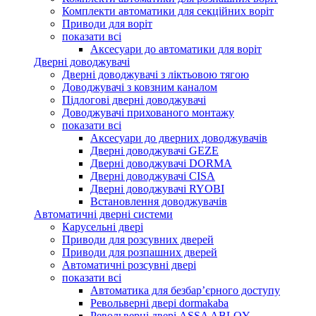
Комплекти автоматики для секційних воріт
Приводи для воріт
показати всі
Аксесуари до автоматики для воріт
Дверні доводжувачі
Дверні доводжувачі з ліктьовою тягою
Доводжувачі з ковзним каналом
Підлогові дверні доводжувачі
Доводжувачі прихованого монтажу
показати всі
Аксесуари до дверних доводжувачів
Дверні доводжувачі GEZE
Дверні доводжувачі DORMA
Дверні доводжувачі CISA
Дверні доводжувачі RYOBI
Встановлення доводжувачів
Автоматичні дверні системи
Карусельні двері
Приводи для розсувних дверей
Приводи для розпашних дверей
Автоматичні розсувні двері
показати всі
Автоматика для безбар’єрного доступу
Револьверні двері dormakaba
Револьверні двері ASSA ABLOY