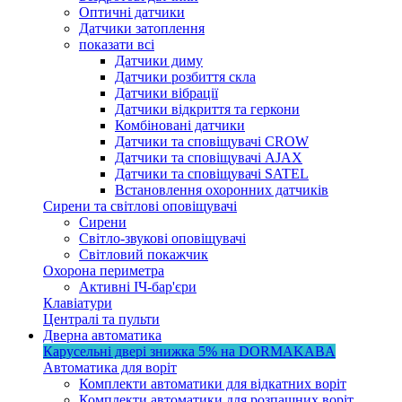
Оптичні датчики
Датчики затоплення
показати всі
Датчики диму
Датчики розбиття скла
Датчики вібрації
Датчики відкриття та геркони
Комбіновані датчики
Датчики та сповіщувачі CROW
Датчики та сповіщувачі AJAX
Датчики та сповіщувачі SATEL
Встановлення охоронних датчиків
Сирени та світлові оповіщувачі
Сирени
Світло-звукові оповіщувачі
Світловий покажчик
Охорона периметра
Активні ІЧ-бар'єри
Клавіатури
Централі та пульти
Дверна автоматика
Карусельні двері
знижка 5%
на DORMAKABA
Автоматика для воріт
Комплекти автоматики для відкатних воріт
Комплекти автоматики для розпашних воріт