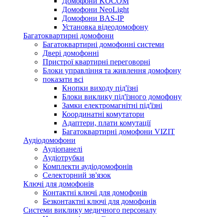
Домофони KOCOM
Домофони NeoLight
Домофони BAS-IP
Установка відеодомофону
Багатоквартирні домофони
Багатоквартирні домофонні системи
Двері домофонні
Пристрої квартирні переговорні
Блоки управління та живлення домофону
показати всі
Кнопки виходу під'їзні
Блоки виклику під'їзного домофону
Замки електромагнітні під'їзні
Координатні комутатори
Адаптери, плати комутації
Багатоквартирні домофони VIZIT
Аудіодомофони
Аудіопанелі
Аудіотрубки
Комплекти аудіодомофонів
Селекторний зв'язок
Ключі для домофонів
Контактні ключі для домофонів
Безконтактні ключі для домофонів
Системи виклику медичного персоналу