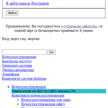
Я забув пароль
Реєстрація
Продовжуючи, Ви погоджуєтесь з
публічною офертою
, і в
повній мірі та беззаперечно приймаєте її умови.
Вхід через соц. мережі:
Go
Відеоспостереження
Контроль доступу
Охоронні системи
Дверна автоматика
Домофони
Комплекти систем безпеки
Відеоспостереження
Замовлення on-line на сайті
знижка
5%
Комплекти відеоспостереження
Відеоспостереження для дому
Відеоспостереження офісу