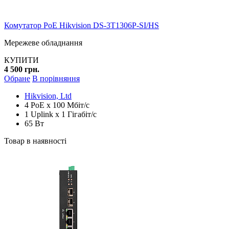
Комутатор PoE Hikvision DS-3T1306P-SI/HS
Мережеве обладнання
КУПИТИ
4 500 грн.
Обране
В порівняння
Hikvision, Ltd
4 PoE x 100 Мбіт/с
1 Uplink x 1 Гігабіт/с
65 Вт
Товар в наявності