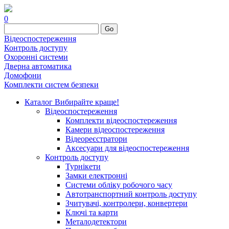
0
Go
Відеоспостереження
Контроль доступу
Охоронні системи
Дверна автоматика
Домофони
Комплекти систем безпеки
Каталог
Вибирайте краще!
Відеоспостереження
Комплекти відеоспостереження
Камери відеоспостереження
Відеореєстратори
Аксесуари для відеоспостереження
Контроль доступу
Турнікети
Замки електронні
Системи обліку робочого часу
Автотранспортний контроль доступу
Зчитувачі, контролери, конвертери
Ключі та карти
Металодетектори