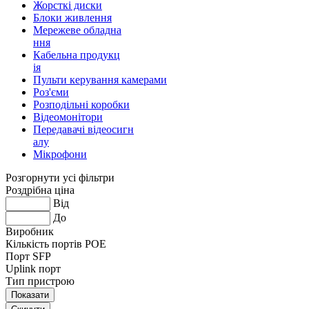
Жорсткі диски
Блоки живлення
Мережеве обладна
ння
Кабельна продукц
ія
Пульти керування камерами
Роз'єми
Розподільні коробки
Відеомонітори
Передавачі відеосигн
алу
Мікрофони
Розгорнути усі фільтри
Роздрібна ціна
Від
До
Виробник
Кількість портів POE
Порт SFP
Uplink порт
Тип пристрою