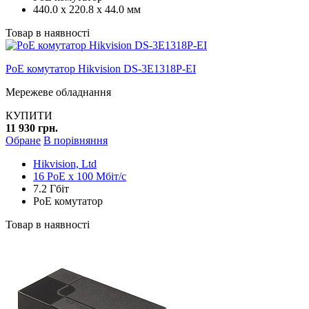
440.0 x 220.8 x 44.0 мм
Товар в наявності
PoE комутатор Hikvision DS-3E1318P-EI
Мережеве обладнання
КУПИТИ
11 930 грн.
Обране
В порівняння
Hikvision, Ltd
16 PoE x 100 Мбіт/с
7.2 Гбіт
PoE комутатор
Товар в наявності