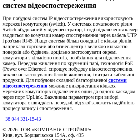
систем відеоспостереження
При побудові систем IP відеоспостереження використовують
мережеві комутатори (switch). У системах початкового рівня
Switch вбудований у відеореєстратор, і тоді підключення камер
зводиться до комутації камер спостереження через кабель UTP
і роз'єми RJ45. Якщо система більш складна і є кілька рівнів,
наприклад торговий або бізнес-центр з великою кількістю
поверхів або будівель, доцільно застосовувати окремі
комутатори з кількістю портів, необхідних для підключення
камер. Передача живлення по кручений парі, технологія PoE
(Power over Ethernet), спрощує побудову відеоспостереження,
виключає застосування блоків живлення, і витрати кабельної
продукції. Для побудови складної багаторівневої
системи
відеоспостереження
можливе використання кількох
мережних комутаторів підключених один до одного каскадом
через порт UpLink. Важливим параметром при виборі
комутатора є швидкість передачі, від якої залежить надійність
процесу запису і спостереження.
+38 044 331-15-43
© 2026. ТОВ «КОМПАНІЯ СТРОЙМІР»
Київ, вул. Борщагівська 154А, оф. 435