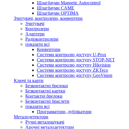
Шлагбауми Magnetic Autocontrol
Шлагбауми CAME
Шлагбауми OPTIMA
Зчитувачі, контролери, конвертери
Зчитувачі
Контролери
Адаптери
Радіоконтролери
показати всі
Конвертори
Системи контролю доступу U-Prox
Системи контролю доступу STOP-NET
Системи контролю доступу Hikvision
Системи контролю доступу ZKTeco
Системи контролю доступу GeoVision
Ключі та карти
Безконтактні брелоки
Безконтактні картки
Контактні брелоки
Безконтактні браслети
показати всі
Програматори, дублікатори
Металодетектори
Ручні металошукачі
Арочні металодетектори