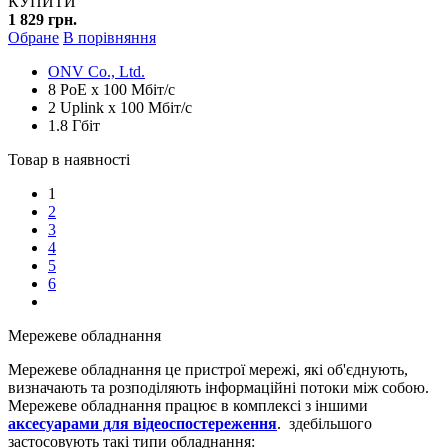
КУПИТИ
1 829 грн.
Обране
В порівняння
ONV Co., Ltd.
8 PoE x 100 Мбіт/с
2 Uplink x 100 Мбіт/с
1.8 Гбіт
Товар в наявності
1
2
3
4
5
6
Мережеве обладнання
Мережеве обладнання це пристрої мережі, які об'єднують,
визначають та розподіляють інформаційні потоки між собою.
Мережеве обладнання працює в комплексі з іншими
аксесуарами для відеоспостереження
. здебільшого
застосовують такі типи обладнання: