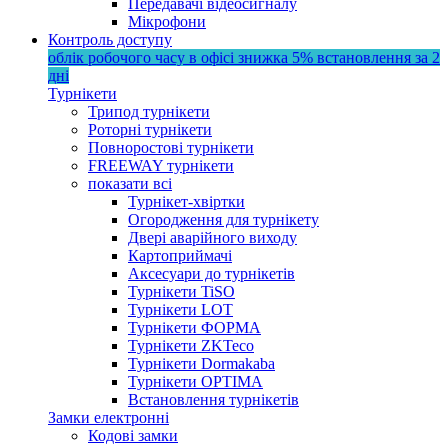
Передавачі відеосигналу
Мікрофони
Контроль доступу
облік робочого часу в офісі
знижка 5%
встановлення за 2
дні
Турнікети
Трипод турнікети
Роторні турнікети
Повноростові турнікети
FREEWAY турнікети
показати всі
Турнікет-хвіртки
Огородження для турнікету
Двері аварійного виходу
Картоприймачі
Аксесуари до турнікетів
Турнікети TiSO
Турнікети LOT
Турнікети ФОРМА
Турнікети ZKTeco
Турнікети Dormakaba
Турнікети OPTIMA
Встановлення турнікетів
Замки електронні
Кодові замки