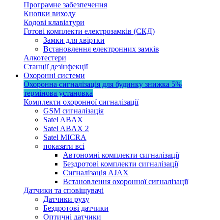
Програмне забезпечення
Кнопки виходу
Кодові клавіатури
Готові комплекти електрозамків (СКД)
Замки для хвіртки
Встановлення електронних замків
Алкотестери
Станції дезінфекції
Охоронні системи
Охоронна сигналізація для будинку
знижка 5%
термінова установка
Комплекти охоронної сигналізації
GSM сигналізація
Satel ABAX
Satel ABAX 2
Satel MICRA
показати всі
Автономні комплекти сигналізації
Бездротові комплекти сигналізації
Сигналізація AJAX
Встановлення охоронної сигналізації
Датчики та сповіщувачі
Датчики руху
Бездротові датчики
Оптичні датчики