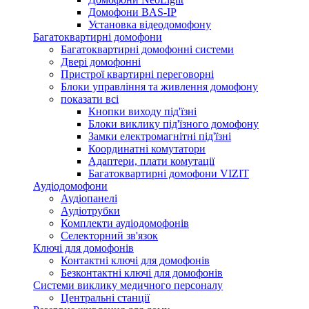
Домофони BAS-IP
Установка відеодомофону
Багатоквартирні домофони
Багатоквартирні домофонні системи
Двері домофонні
Пристрої квартирні переговорні
Блоки управління та живлення домофону
показати всі
Кнопки виходу під'їзні
Блоки виклику під'їзного домофону
Замки електромагнітні під'їзні
Координатні комутатори
Адаптери, плати комутації
Багатоквартирні домофони VIZIT
Аудіодомофони
Аудіопанелі
Аудіотрубки
Комплекти аудіодомофонів
Селекторний зв'язок
Ключі для домофонів
Контактні ключі для домофонів
Безконтактні ключі для домофонів
Системи виклику медичного персоналу
Центральні станції