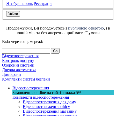
Я забув пароль
Реєстрація
Продовжуючи, Ви погоджуєтесь з
публічною офертою
, і в
повній мірі та беззаперечно приймаєте її умови.
Вхід через соц. мережі:
Go
Відеоспостереження
Контроль доступу
Охоронні системи
Дверна автоматика
Домофони
Комплекти систем безпеки
Відеоспостереження
Замовлення on-line на сайті
знижка
5%
Комплекти відеоспостереження
Відеоспостереження для дому
Відеоспостереження офісу
Відеоспостереження магазину
Відеоспостереження квартири