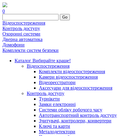
0
Go
Відеоспостереження
Контроль доступу
Охоронні системи
Дверна автоматика
Домофони
Комплекти систем безпеки
Каталог
Вибирайте краще!
Відеоспостереження
Комплекти відеоспостереження
Камери відеоспостереження
Відеореєстратори
Аксесуари для відеоспостереження
Контроль доступу
Турнікети
Замки електронні
Системи обліку робочого часу
Автотранспортний контроль доступу
Зчитувачі, контролери, конвертери
Ключі та карти
Металодетектори