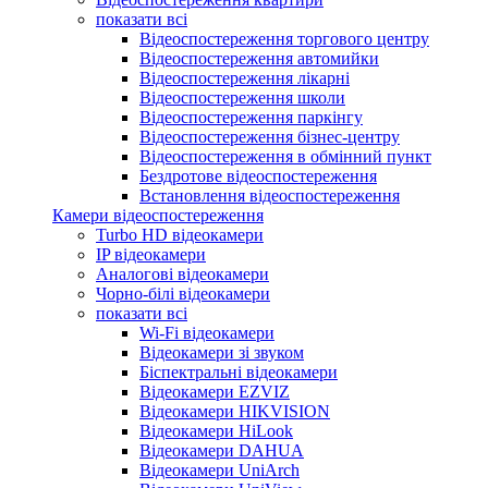
показати всі
Відеоспостереження торгового центру
Відеоспостереження автомийки
Відеоспостереження лікарні
Відеоспостереження школи
Відеоспостереження паркінгу
Відеоспостереження бізнес-центру
Відеоспостереження в обмінний пункт
Бездротове відеоспостереження
Встановлення відеоспостереження
Камери відеоспостереження
Turbo HD відеокамери
IP відеокамери
Аналогові відеокамери
Чорно-білі відеокамери
показати всі
Wi-Fi відеокамери
Відеокамери зі звуком
Біспектральні відеокамери
Відеокамери EZVIZ
Відеокамери HIKVISION
Відеокамери HiLook
Відеокамери DAHUA
Відеокамери UniArch