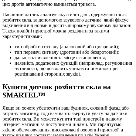
цих дротів автоматично вмикається тривога.
Пасивний датчик аналізує акустичні дані, одержувані після
розбиття скла, за допомогою звукового датчика, який фіксує
відхилення від норми в досить широкому звуковому діапазоні.
Також подібні пристрої можна розділити за такими
характеристиками:
тип обробки сигналу (аналоговий або цифровий);
тип передачі сигналу (дротовий або бездротовий);
дальність виявлення та місце встановлення;
наявність додаткових функцій (наприклад, регулювання
чутливості, що дозволить уникнути помилок при
розпізнаванні сторонніх звуків).
Купити датчик розбиття скла на
SMARTEL™
Якщо ви хочете убезпечити ваш будинок, скляний фасад або
вітрину магазину, тоді вам варто звернути увагу на датчики
розбиття скла. Ви можете купити такі пристрої в нашому
інтернет-магазині за доступними цінами. Ми гарантуємо
якісне обслуговування, висококласні охоронні пристрої, а
також швидку доставку замовлення по всій Україні.