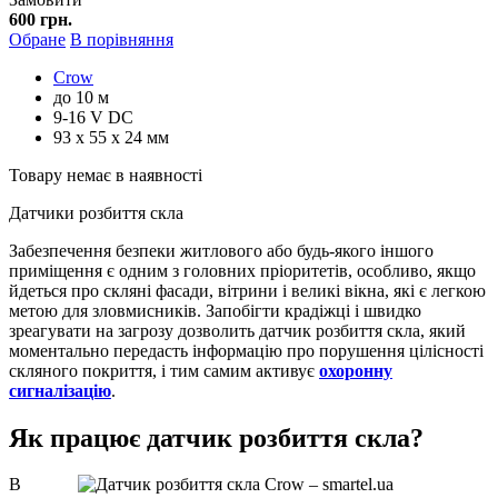
600 грн.
Обране
В порівняння
Crow
до 10 м
9-16 V DC
93 x 55 x 24 мм
Товару немає в наявності
Датчики розбиття скла
Забезпечення безпеки житлового або будь-якого іншого
приміщення є одним з головних пріоритетів, особливо, якщо
йдеться про скляні фасади, вітрини і великі вікна, які є легкою
метою для зловмисників. Запобігти крадіжці і швидко
зреагувати на загрозу дозволить датчик розбиття скла, який
моментально передасть інформацію про порушення цілісності
скляного покриття, і тим самим активує
охоронну
сигналізацію
.
Як працює датчик розбиття скла?
В