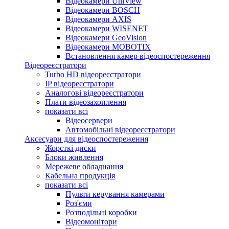
Відеокамери UniView
Відеокамери BOSCH
Відеокамери AXIS
Відеокамери WISENET
Відеокамери GeoVision
Відеокамери MOBOTIX
Встановлення камер відеоспостереження
Відеореєстратори
Turbo HD відеореєстратори
IP відеореєстратори
Аналогові відеореєстратори
Плати відеозахоплення
показати всі
Відеосервери
Автомобільні відеореєстратори
Аксесуари для відеоспостереження
Жорсткі диски
Блоки живлення
Мережеве обладнання
Кабельна продукція
показати всі
Пульти керування камерами
Роз'єми
Розподільні коробки
Відеомонітори