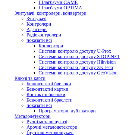
Шлагбауми CAME
Шлагбауми OPTIMA
Зчитувачі, контролери, конвертери
Зчитувачі
Контролери
Адаптери
Радіоконтролери
показати всі
Конвертори
Системи контролю доступу U-Prox
Системи контролю доступу STOP-NET
Системи контролю доступу Hikvision
Системи контролю доступу ZKTeco
Системи контролю доступу GeoVision
Ключі та карти
Безконтактні брелоки
Безконтактні картки
Контактні брелоки
Безконтактні браслети
показати всі
Програматори, дублікатори
Металодетектори
Ручні металошукачі
Арочні металодетектори
Ґрунтові металошукачі