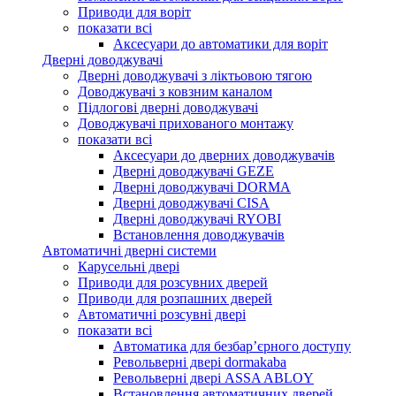
Приводи для воріт
показати всі
Аксесуари до автоматики для воріт
Дверні доводжувачі
Дверні доводжувачі з ліктьовою тягою
Доводжувачі з ковзним каналом
Підлогові дверні доводжувачі
Доводжувачі прихованого монтажу
показати всі
Аксесуари до дверних доводжувачів
Дверні доводжувачі GEZE
Дверні доводжувачі DORMA
Дверні доводжувачі CISA
Дверні доводжувачі RYOBI
Встановлення доводжувачів
Автоматичні дверні системи
Карусельні двері
Приводи для розсувних дверей
Приводи для розпашних дверей
Автоматичні розсувні двері
показати всі
Автоматика для безбар’єрного доступу
Револьверні двері dormakaba
Револьверні двері ASSA ABLOY
Встановлення автоматичних дверей