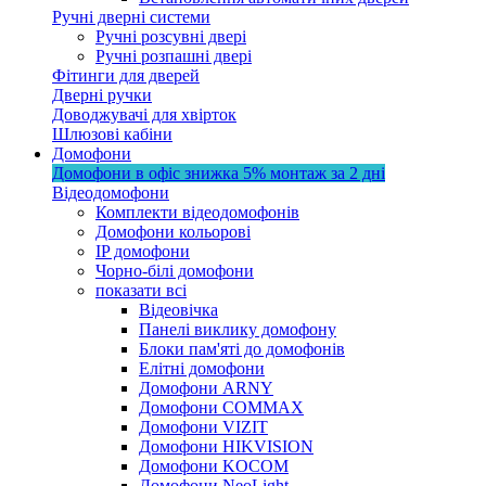
Ручні дверні системи
Ручні розсувні двері
Ручні розпашні двері
Фітинги для дверей
Дверні ручки
Доводжувачі для хвірток
Шлюзові кабіни
Домофони
Домофони в офіс
знижка 5%
монтаж за 2 дні
Відеодомофони
Комплекти відеодомофонів
Домофони кольорові
IP домофони
Чорно-білі домофони
показати всі
Відеовічка
Панелі виклику домофону
Блоки пам'яті до домофонів
Елітні домофони
Домофони ARNY
Домофони COMMAX
Домофони VIZIT
Домофони HIKVISION
Домофони KOCOM
Домофони NeoLight