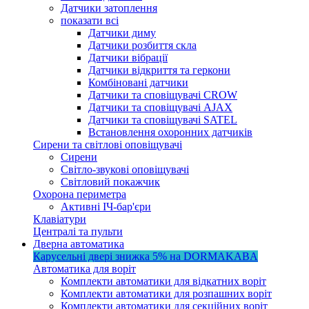
Датчики затоплення
показати всі
Датчики диму
Датчики розбиття скла
Датчики вібрації
Датчики відкриття та геркони
Комбіновані датчики
Датчики та сповіщувачі CROW
Датчики та сповіщувачі AJAX
Датчики та сповіщувачі SATEL
Встановлення охоронних датчиків
Сирени та світлові оповіщувачі
Сирени
Світло-звукові оповіщувачі
Світловий покажчик
Охорона периметра
Активні ІЧ-бар'єри
Клавіатури
Централі та пульти
Дверна автоматика
Карусельні двері
знижка 5%
на DORMAKABA
Автоматика для воріт
Комплекти автоматики для відкатних воріт
Комплекти автоматики для розпашних воріт
Комплекти автоматики для секційних воріт