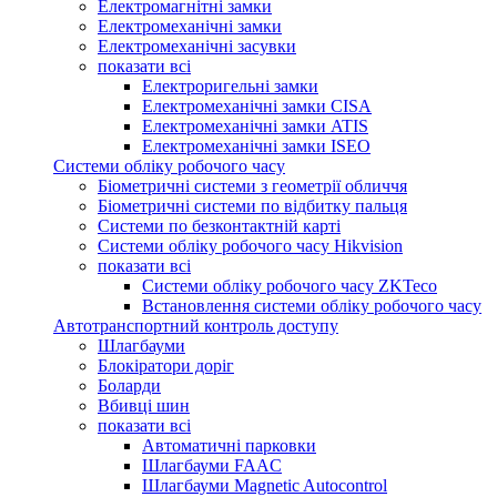
Електромагнітні замки
Електромеханічні замки
Електромеханічні засувки
показати всі
Електроригельні замки
Електромеханічні замки CISA
Електромеханічні замки ATIS
Електромеханічні замки ISEO
Системи обліку робочого часу
Біометричні системи з геометрії обличчя
Біометричні системи по відбитку пальця
Системи по безконтактній карті
Системи обліку робочого часу Hikvision
показати всі
Системи обліку робочого часу ZKTeco
Встановлення системи обліку робочого часу
Автотранспортний контроль доступу
Шлагбауми
Блокіратори доріг
Боларди
Вбивці шин
показати всі
Автоматичні парковки
Шлагбауми FAAC
Шлагбауми Magnetic Autocontrol