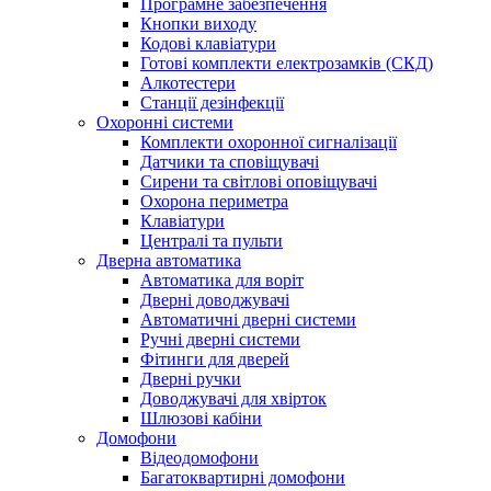
Програмне забезпечення
Кнопки виходу
Кодові клавіатури
Готові комплекти електрозамків (СКД)
Алкотестери
Станції дезінфекції
Охоронні системи
Комплекти охоронної сигналізації
Датчики та сповіщувачі
Сирени та світлові оповіщувачі
Охорона периметра
Клавіатури
Централі та пульти
Дверна автоматика
Автоматика для воріт
Дверні доводжувачі
Автоматичні дверні системи
Ручні дверні системи
Фітинги для дверей
Дверні ручки
Доводжувачі для хвірток
Шлюзові кабіни
Домофони
Відеодомофони
Багатоквартирні домофони