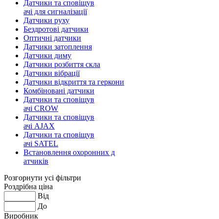
Датчики та сповіщув
ачі для сигналізації
Датчики руху
Бездротові датчики
Оптичні датчики
Датчики затоплення
Датчики диму
Датчики розбиття скла
Датчики вібрації
Датчики відкриття та геркони
Комбіновані датчики
Датчики та сповіщув
ачі CROW
Датчики та сповіщув
ачі AJAX
Датчики та сповіщув
ачі SATEL
Встановлення охоронних д
атчиків
Розгорнути усі фільтри
Роздрібна ціна
Від
До
Виробник