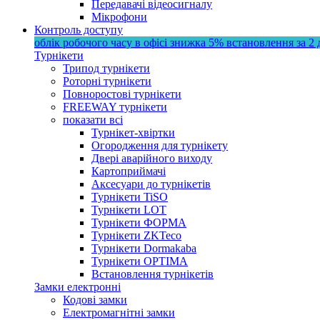
Передавачі відеосигналу
Мікрофони
Контроль доступу
облік робочого часу в офісі
знижка 5%
встановлення за 2 
Турнікети
Трипод турнікети
Роторні турнікети
Повноростові турнікети
FREEWAY турнікети
показати всі
Турнікет-хвіртки
Огородження для турнікету
Двері аварійного виходу
Картоприймачі
Аксесуари до турнікетів
Турнікети TiSO
Турнікети LOT
Турнікети ФОРМА
Турнікети ZKTeco
Турнікети Dormakaba
Турнікети OPTIMA
Встановлення турнікетів
Замки електронні
Кодові замки
Електромагнітні замки