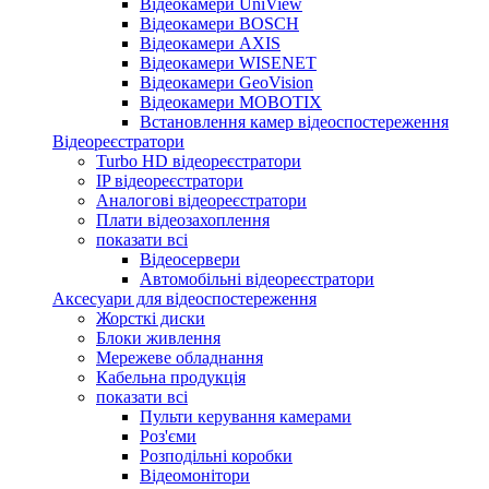
Відеокамери UniView
Відеокамери BOSCH
Відеокамери AXIS
Відеокамери WISENET
Відеокамери GeoVision
Відеокамери MOBOTIX
Встановлення камер відеоспостереження
Відеореєстратори
Turbo HD відеореєстратори
IP відеореєстратори
Аналогові відеореєстратори
Плати відеозахоплення
показати всі
Відеосервери
Автомобільні відеореєстратори
Аксесуари для відеоспостереження
Жорсткі диски
Блоки живлення
Мережеве обладнання
Кабельна продукція
показати всі
Пульти керування камерами
Роз'єми
Розподільні коробки
Відеомонітори