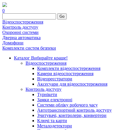
0
Go
Відеоспостереження
Контроль доступу
Охоронні системи
Дверна автоматика
Домофони
Комплекти систем безпеки
Каталог
Вибирайте краще!
Відеоспостереження
Комплекти відеоспостереження
Камери відеоспостереження
Відеореєстратори
Аксесуари для відеоспостереження
Контроль доступу
Турнікети
Замки електронні
Системи обліку робочого часу
Автотранспортний контроль доступу
Зчитувачі, контролери, конвертери
Ключі та карти
Металодетектори