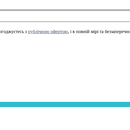
огоджуєтесь з
публічною офертою
, і в повній мірі та беззапереч