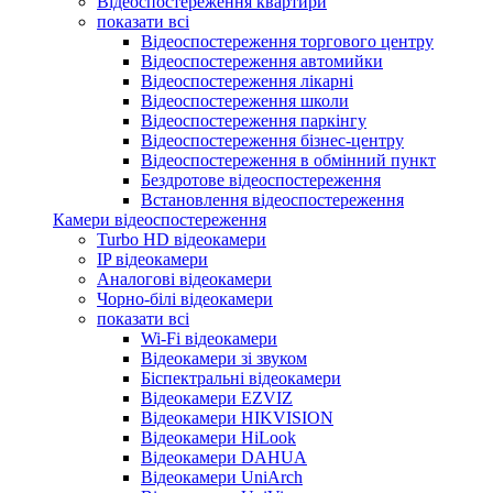
Відеоспостереження квартири
показати всі
Відеоспостереження торгового центру
Відеоспостереження автомийки
Відеоспостереження лікарні
Відеоспостереження школи
Відеоспостереження паркінгу
Відеоспостереження бізнес-центру
Відеоспостереження в обмінний пункт
Бездротове відеоспостереження
Встановлення відеоспостереження
Камери відеоспостереження
Turbo HD відеокамери
IP відеокамери
Аналогові відеокамери
Чорно-білі відеокамери
показати всі
Wi-Fi відеокамери
Відеокамери зі звуком
Біспектральні відеокамери
Відеокамери EZVIZ
Відеокамери HIKVISION
Відеокамери HiLook
Відеокамери DAHUA
Відеокамери UniArch