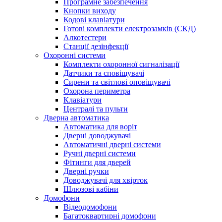
Програмне забезпечення
Кнопки виходу
Кодові клавіатури
Готові комплекти електрозамків (СКД)
Алкотестери
Станції дезінфекції
Охоронні системи
Комплекти охоронної сигналізації
Датчики та сповіщувачі
Сирени та світлові оповіщувачі
Охорона периметра
Клавіатури
Централі та пульти
Дверна автоматика
Автоматика для воріт
Дверні доводжувачі
Автоматичні дверні системи
Ручні дверні системи
Фітинги для дверей
Дверні ручки
Доводжувачі для хвірток
Шлюзові кабіни
Домофони
Відеодомофони
Багатоквартирні домофони