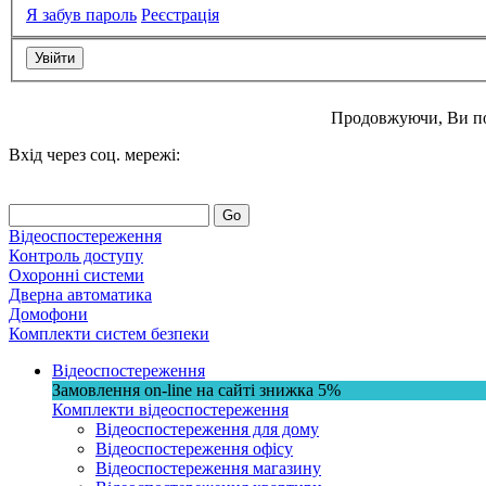
Я забув пароль
Реєстрація
Продовжуючи, Ви п
Вхід через соц. мережі:
Go
Відеоспостереження
Контроль доступу
Охоронні системи
Дверна автоматика
Домофони
Комплекти систем безпеки
Відеоспостереження
Замовлення on-line на сайті
знижка
5%
Комплекти відеоспостереження
Відеоспостереження для дому
Відеоспостереження офісу
Відеоспостереження магазину