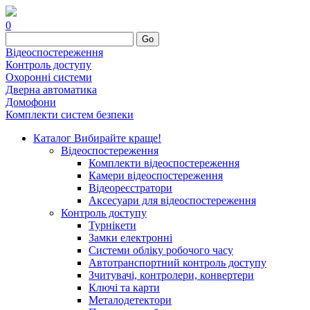
0
Go
Відеоспостереження
Контроль доступу
Охоронні системи
Дверна автоматика
Домофони
Комплекти систем безпеки
Каталог
Вибирайте краще!
Відеоспостереження
Комплекти відеоспостереження
Камери відеоспостереження
Відеореєстратори
Аксесуари для відеоспостереження
Контроль доступу
Турнікети
Замки електронні
Системи обліку робочого часу
Автотранспортний контроль доступу
Зчитувачі, контролери, конвертери
Ключі та карти
Металодетектори