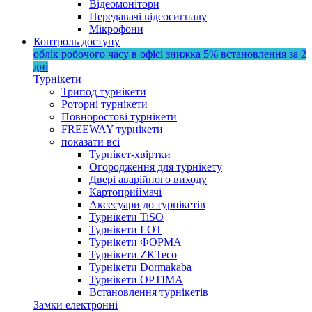
Відеомонітори
Передавачі відеосигналу
Мікрофони
Контроль доступу
облік робочого часу в офісі
знижка 5%
встановлення за 2
дні
Турнікети
Трипод турнікети
Роторні турнікети
Повноростові турнікети
FREEWAY турнікети
показати всі
Турнікет-хвіртки
Огородження для турнікету
Двері аварійного виходу
Картоприймачі
Аксесуари до турнікетів
Турнікети TiSO
Турнікети LOT
Турнікети ФОРМА
Турнікети ZKTeco
Турнікети Dormakaba
Турнікети OPTIMA
Встановлення турнікетів
Замки електронні