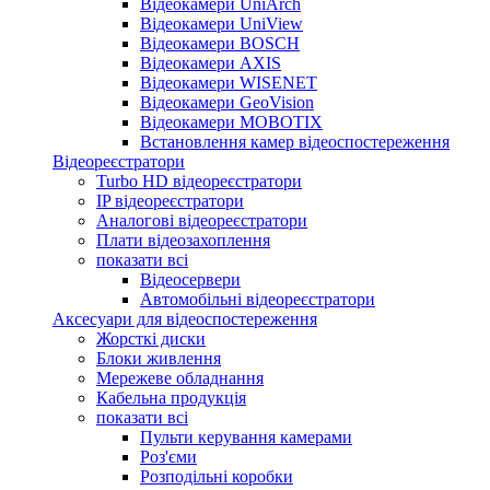
Відеокамери UniArch
Відеокамери UniView
Відеокамери BOSCH
Відеокамери AXIS
Відеокамери WISENET
Відеокамери GeoVision
Відеокамери MOBOTIX
Встановлення камер відеоспостереження
Відеореєстратори
Turbo HD відеореєстратори
IP відеореєстратори
Аналогові відеореєстратори
Плати відеозахоплення
показати всі
Відеосервери
Автомобільні відеореєстратори
Аксесуари для відеоспостереження
Жорсткі диски
Блоки живлення
Мережеве обладнання
Кабельна продукція
показати всі
Пульти керування камерами
Роз'єми
Розподільні коробки