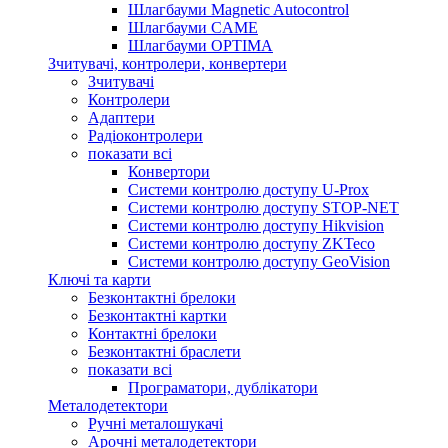
Шлагбауми Magnetic Autocontrol
Шлагбауми CAME
Шлагбауми OPTIMA
Зчитувачі, контролери, конвертери
Зчитувачі
Контролери
Адаптери
Радіоконтролери
показати всі
Конвертори
Системи контролю доступу U-Prox
Системи контролю доступу STOP-NET
Системи контролю доступу Hikvision
Системи контролю доступу ZKTeco
Системи контролю доступу GeoVision
Ключі та карти
Безконтактні брелоки
Безконтактні картки
Контактні брелоки
Безконтактні браслети
показати всі
Програматори, дублікатори
Металодетектори
Ручні металошукачі
Арочні металодетектори