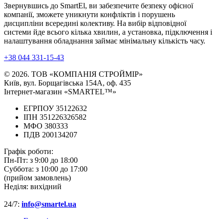
Звернувшись до SmartEl, ви забезпечите безпеку офісної
компанії, зможете уникнути конфліктів і порушень
дисципліни всередині колективу. На вибір відповідної
системи йде всього кілька хвилин, а установка, підключення і
налаштування обладнання займає мінімальну кількість часу.
+38 044 331-15-43
© 2026. ТОВ «КОМПАНІЯ СТРОЙМІР»
Київ, вул. Борщагівська 154А, оф. 435
Інтернет-магазин «SMARTEL™»
ЕГРПОУ 35122632
ІПН 351226326582
МФО 380333
ПДВ 200134207
Графік роботи:
Пн-Пт:
з 9:00 до 18:00
Суббота:
з 10:00 до 17:00
(прийом замовлень)
Неділя:
вихідний
24/7:
info@smartel.ua