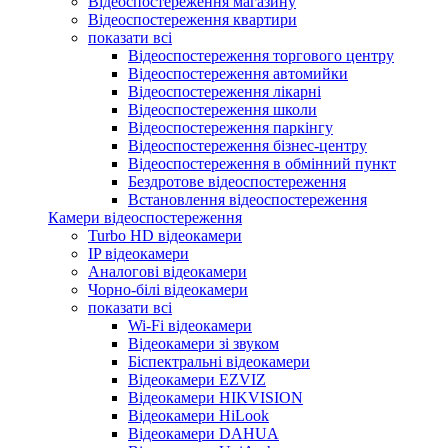
Відеоспостереження магазину
Відеоспостереження квартири
показати всі
Відеоспостереження торгового центру
Відеоспостереження автомийки
Відеоспостереження лікарні
Відеоспостереження школи
Відеоспостереження паркінгу
Відеоспостереження бізнес-центру
Відеоспостереження в обмінний пункт
Бездротове відеоспостереження
Встановлення відеоспостереження
Камери відеоспостереження
Turbo HD відеокамери
IP відеокамери
Аналогові відеокамери
Чорно-білі відеокамери
показати всі
Wi-Fi відеокамери
Відеокамери зі звуком
Біспектральні відеокамери
Відеокамери EZVIZ
Відеокамери HIKVISION
Відеокамери HiLook
Відеокамери DAHUA