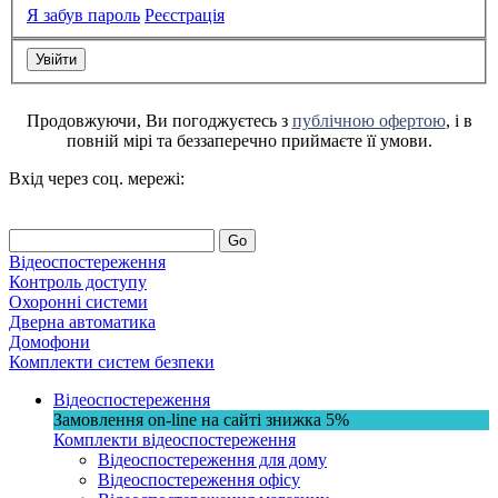
Я забув пароль
Реєстрація
Продовжуючи, Ви погоджуєтесь з
публічною офертою
, і в
повній мірі та беззаперечно приймаєте її умови.
Вхід через соц. мережі:
Go
Відеоспостереження
Контроль доступу
Охоронні системи
Дверна автоматика
Домофони
Комплекти систем безпеки
Відеоспостереження
Замовлення on-line на сайті
знижка
5%
Комплекти відеоспостереження
Відеоспостереження для дому
Відеоспостереження офісу