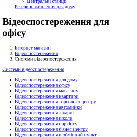
Центральні станції
Резервне живлення для дому
Відеоспостереження для
офісу
Інтернет магазин
Відеоспостереження
Системи відеоспостереження
Системи відеоспостереження
Відеоспостереження для дому
Відеоспостереження офісу
Відеоспостереження магазину
Відеоспостереження квартири
Відеоспостереження торгового центру
Відеоспостереження автомийки
Відеоспостереження лікарні
Відеоспостереження школи
Відеоспостереження паркінгу
Відеоспостереження бізнес-центру
Відеоспостереження в обмінний пункт