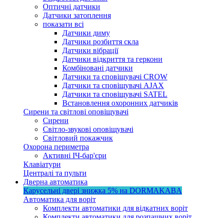
Оптичні датчики
Датчики затоплення
показати всі
Датчики диму
Датчики розбиття скла
Датчики вібрації
Датчики відкриття та геркони
Комбіновані датчики
Датчики та сповіщувачі CROW
Датчики та сповіщувачі AJAX
Датчики та сповіщувачі SATEL
Встановлення охоронних датчиків
Сирени та світлові оповіщувачі
Сирени
Світло-звукові оповіщувачі
Світловий покажчик
Охорона периметра
Активні ІЧ-бар'єри
Клавіатури
Централі та пульти
Дверна автоматика
Карусельні двері
знижка 5%
на DORMAKABA
Автоматика для воріт
Комплекти автоматики для відкатних воріт
Комплекти автоматики для розпашних воріт