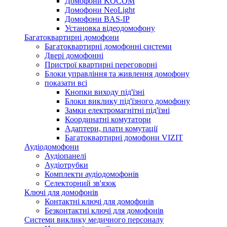
Домофони KOCOM
Домофони NeoLight
Домофони BAS-IP
Установка відеодомофону
Багатоквартирні домофони
Багатоквартирні домофонні системи
Двері домофонні
Пристрої квартирні переговорні
Блоки управління та живлення домофону
показати всі
Кнопки виходу під'їзні
Блоки виклику під'їзного домофону
Замки електромагнітні під'їзні
Координатні комутатори
Адаптери, плати комутації
Багатоквартирні домофони VIZIT
Аудіодомофони
Аудіопанелі
Аудіотрубки
Комплекти аудіодомофонів
Селекторний зв'язок
Ключі для домофонів
Контактні ключі для домофонів
Безконтактні ключі для домофонів
Системи виклику медичного персоналу