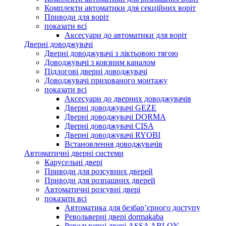
Комплекти автоматики для секційних воріт
Приводи для воріт
показати всі
Аксесуари до автоматики для воріт
Дверні доводжувачі
Дверні доводжувачі з ліктьовою тягою
Доводжувачі з ковзним каналом
Підлогові дверні доводжувачі
Доводжувачі прихованого монтажу
показати всі
Аксесуари до дверних доводжувачів
Дверні доводжувачі GEZE
Дверні доводжувачі DORMA
Дверні доводжувачі CISA
Дверні доводжувачі RYOBI
Встановлення доводжувачів
Автоматичні дверні системи
Карусельні двері
Приводи для розсувних дверей
Приводи для розпашних дверей
Автоматичні розсувні двері
показати всі
Автоматика для безбар’єрного доступу
Револьверні двері dormakaba
Револьверні двері ASSA ABLOY