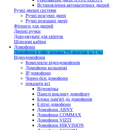
Встановлення автоматичних дверей
Ручні дверні системи
Ручні розсувні двері
Ручні розпашні двері
Фітинги для дверей
Дверні ручки
Доводжувачі для хвірток
Шлюзові кабіни
Домофони
Домофони в офіс
знижка 5%
монтаж за 2 дні
Відеодомофони
Комплекти відеодомофонів
Домофони кольорові
IP домофони
Чорно-білі домофони
показати всі
Відеовічка
Панелі виклику домофону
Блоки пам'яті до домофонів
Елітні домофони
Домофони ARNY
Домофони COMMAX
Домофони VIZIT
Домофони HIKVISION