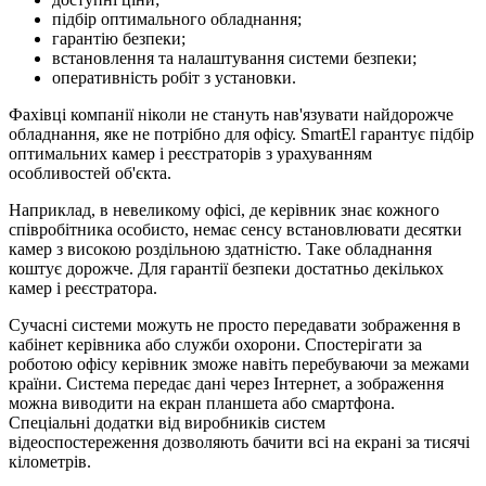
підбір оптимального обладнання;
гарантію безпеки;
встановлення та налаштування системи безпеки;
оперативність робіт з установки.
Фахівці компанії ніколи не стануть нав'язувати найдорожче
обладнання, яке не потрібно для офісу. SmartEl гарантує підбір
оптимальних камер і реєстраторів з урахуванням
особливостей об'єкта.
Наприклад, в невеликому офісі, де керівник знає кожного
співробітника особисто, немає сенсу встановлювати десятки
камер з високою роздільною здатністю. Таке обладнання
коштує дорожче. Для гарантії безпеки достатньо декількох
камер і реєстратора.
Сучасні системи можуть не просто передавати зображення в
кабінет керівника або служби охорони. Спостерігати за
роботою офісу керівник зможе навіть перебуваючи за межами
країни. Система передає дані через Інтернет, а зображення
можна виводити на екран планшета або смартфона.
Спеціальні додатки від виробників систем
відеоспостереження дозволяють бачити всі на екрані за тисячі
кілометрів.