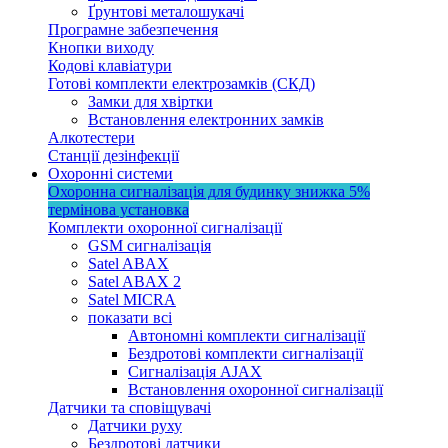
Ґрунтові металошукачі
Програмне забезпечення
Кнопки виходу
Кодові клавіатури
Готові комплекти електрозамків (СКД)
Замки для хвіртки
Встановлення електронних замків
Алкотестери
Станції дезінфекції
Охоронні системи
Охоронна сигналізація для будинку
знижка 5%
термінова установка
Комплекти охоронної сигналізації
GSM сигналізація
Satel ABAX
Satel ABAX 2
Satel MICRA
показати всі
Автономні комплекти сигналізації
Бездротові комплекти сигналізації
Сигналізація AJAX
Встановлення охоронної сигналізації
Датчики та сповіщувачі
Датчики руху
Бездротові датчики