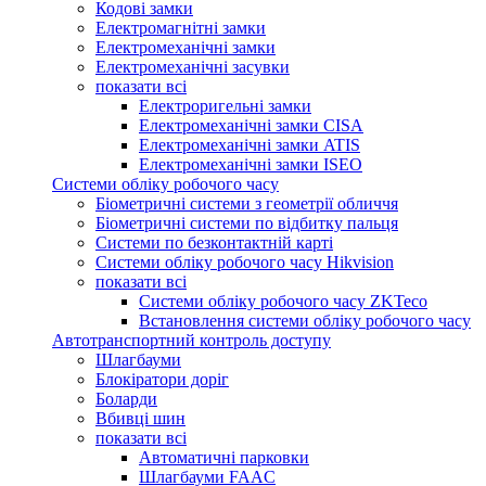
Кодові замки
Електромагнітні замки
Електромеханічні замки
Електромеханічні засувки
показати всі
Електроригельні замки
Електромеханічні замки CISA
Електромеханічні замки ATIS
Електромеханічні замки ISEO
Системи обліку робочого часу
Біометричні системи з геометрії обличчя
Біометричні системи по відбитку пальця
Системи по безконтактній карті
Системи обліку робочого часу Hikvision
показати всі
Системи обліку робочого часу ZKTeco
Встановлення системи обліку робочого часу
Автотранспортний контроль доступу
Шлагбауми
Блокіратори доріг
Боларди
Вбивці шин
показати всі
Автоматичні парковки
Шлагбауми FAAC