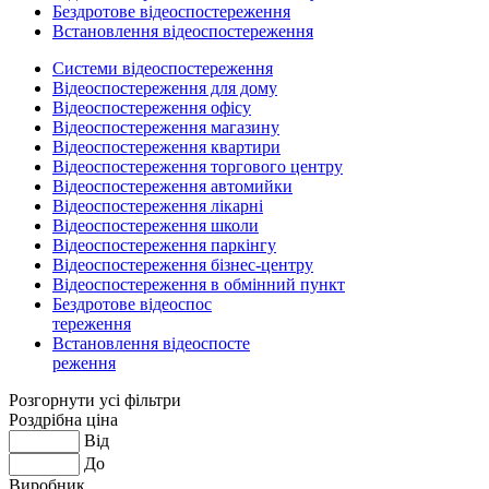
Бездротове відеоспостереження
Встановлення відеоспостереження
Системи відеоспостереження
Відеоспостереження для дому
Відеоспостереження офісу
Відеоспостереження магазину
Відеоспостереження квартири
Відеоспостереження торгового центру
Відеоспостереження автомийки
Відеоспостереження лікарні
Відеоспостереження школи
Відеоспостереження паркінгу
Відеоспостереження бізнес-центру
Відеоспостереження в обмінний пункт
Бездротове відеоспос
тереження
Встановлення відеоспосте
реження
Розгорнути усі фільтри
Роздрібна ціна
Від
До
Виробник