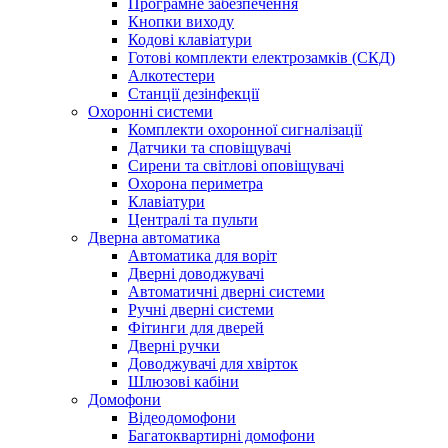
Програмне забезпечення
Кнопки виходу
Кодові клавіатури
Готові комплекти електрозамків (СКД)
Алкотестери
Станції дезінфекції
Охоронні системи
Комплекти охоронної сигналізації
Датчики та сповіщувачі
Сирени та світлові оповіщувачі
Охорона периметра
Клавіатури
Централі та пульти
Дверна автоматика
Автоматика для воріт
Дверні доводжувачі
Автоматичні дверні системи
Ручні дверні системи
Фітинги для дверей
Дверні ручки
Доводжувачі для хвірток
Шлюзові кабіни
Домофони
Відеодомофони
Багатоквартирні домофони