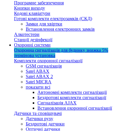
Програмне забезпечення
Кнопки виходу
Кодові клавіатури
Готові комплекти електрозамків (СКД)
Замки для хвіртки
Встановлення електронних замків
Алкотестери
Станції дезінфекції
Охоронні системи
Охоронна сигналізація для будинку
знижка 5%
термінова установка
Комплекти охоронної сигналізації
GSM сигналізація
Satel ABAX
Satel ABAX 2
Satel MICRA
показати всі
Автономні комплекти сигналізації
Бездротові комплекти сигналізації
Сигналізація AJAX
Встановлення охоронної сигналізації
Датчики та сповіщувачі
Датчики руху
Бездротові датчики
Оптичні датчики