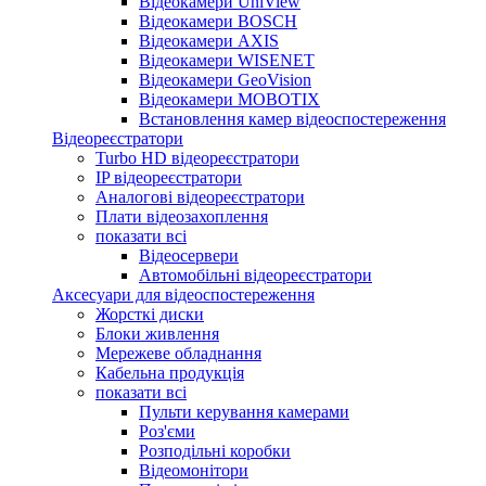
Відеокамери UniView
Відеокамери BOSCH
Відеокамери AXIS
Відеокамери WISENET
Відеокамери GeoVision
Відеокамери MOBOTIX
Встановлення камер відеоспостереження
Відеореєстратори
Turbo HD відеореєстратори
IP відеореєстратори
Аналогові відеореєстратори
Плати відеозахоплення
показати всі
Відеосервери
Автомобільні відеореєстратори
Аксесуари для відеоспостереження
Жорсткі диски
Блоки живлення
Мережеве обладнання
Кабельна продукція
показати всі
Пульти керування камерами
Роз'єми
Розподільні коробки
Відеомонітори