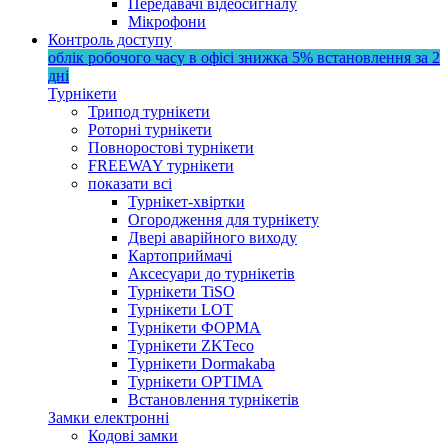
Передавачі відеосигналу
Мікрофони
Контроль доступу
облік робочого часу в офісі
знижка 5%
встановлення за 2
дні
Турнікети
Трипод турнікети
Роторні турнікети
Повноростові турнікети
FREEWAY турнікети
показати всі
Турнікет-хвіртки
Огородження для турнікету
Двері аварійного виходу
Картоприймачі
Аксесуари до турнікетів
Турнікети TiSO
Турнікети LOT
Турнікети ФОРМА
Турнікети ZKTeco
Турнікети Dormakaba
Турнікети OPTIMA
Встановлення турнікетів
Замки електронні
Кодові замки