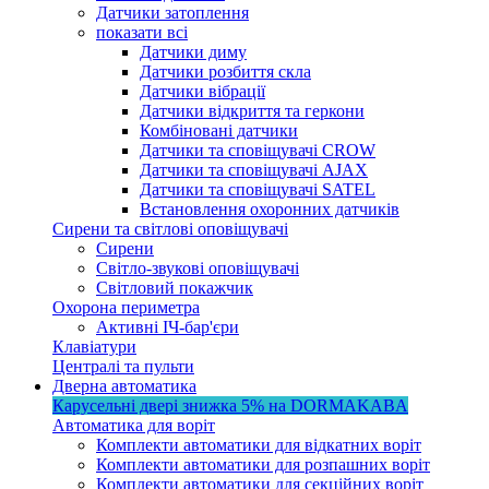
Датчики затоплення
показати всі
Датчики диму
Датчики розбиття скла
Датчики вібрації
Датчики відкриття та геркони
Комбіновані датчики
Датчики та сповіщувачі CROW
Датчики та сповіщувачі AJAX
Датчики та сповіщувачі SATEL
Встановлення охоронних датчиків
Сирени та світлові оповіщувачі
Сирени
Світло-звукові оповіщувачі
Світловий покажчик
Охорона периметра
Активні ІЧ-бар'єри
Клавіатури
Централі та пульти
Дверна автоматика
Карусельні двері
знижка 5%
на DORMAKABA
Автоматика для воріт
Комплекти автоматики для відкатних воріт
Комплекти автоматики для розпашних воріт
Комплекти автоматики для секційних воріт