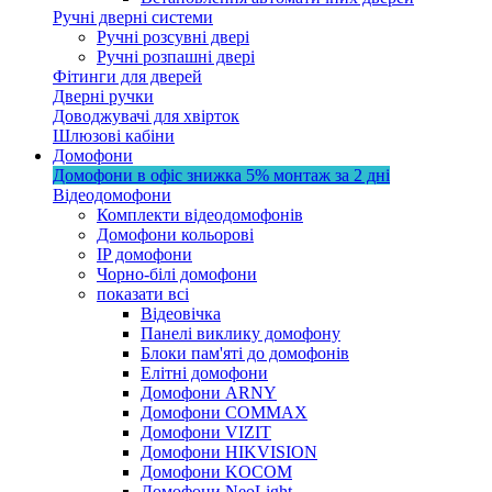
Ручні дверні системи
Ручні розсувні двері
Ручні розпашні двері
Фітинги для дверей
Дверні ручки
Доводжувачі для хвірток
Шлюзові кабіни
Домофони
Домофони в офіс
знижка 5%
монтаж за 2 дні
Відеодомофони
Комплекти відеодомофонів
Домофони кольорові
IP домофони
Чорно-білі домофони
показати всі
Відеовічка
Панелі виклику домофону
Блоки пам'яті до домофонів
Елітні домофони
Домофони ARNY
Домофони COMMAX
Домофони VIZIT
Домофони HIKVISION
Домофони KOCOM
Домофони NeoLight