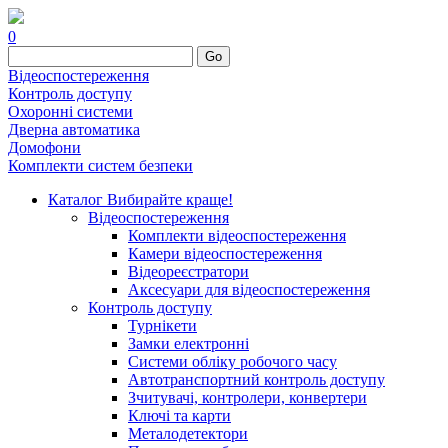
0
Go
Відеоспостереження
Контроль доступу
Охоронні системи
Дверна автоматика
Домофони
Комплекти систем безпеки
Каталог
Вибирайте краще!
Відеоспостереження
Комплекти відеоспостереження
Камери відеоспостереження
Відеореєстратори
Аксесуари для відеоспостереження
Контроль доступу
Турнікети
Замки електронні
Системи обліку робочого часу
Автотранспортний контроль доступу
Зчитувачі, контролери, конвертери
Ключі та карти
Металодетектори