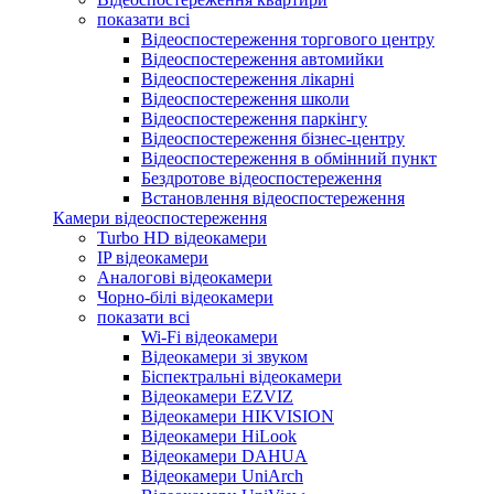
показати всі
Відеоспостереження торгового центру
Відеоспостереження автомийки
Відеоспостереження лікарні
Відеоспостереження школи
Відеоспостереження паркінгу
Відеоспостереження бізнес-центру
Відеоспостереження в обмінний пункт
Бездротове відеоспостереження
Встановлення відеоспостереження
Камери відеоспостереження
Turbo HD відеокамери
IP відеокамери
Аналогові відеокамери
Чорно-білі відеокамери
показати всі
Wi-Fi відеокамери
Відеокамери зі звуком
Біспектральні відеокамери
Відеокамери EZVIZ
Відеокамери HIKVISION
Відеокамери HiLook
Відеокамери DAHUA
Відеокамери UniArch