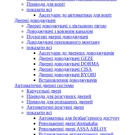
Приводи для воріт
показати всі
Аксесуари до автоматики для воріт
Дверні доводжувачі
Дверні доводжувачі з ліктьовою тягою
Доводжувачі з ковзним каналом
Підлогові дверні доводжувачі
Доводжувачі прихованого монтажу
показати всі
Аксесуари до дверних доводжувачів
Дверні доводжувачі GEZE
Дверні доводжувачі DORMA
Дверні доводжувачі CISA
Дверні доводжувачі RYOBI
Встановлення доводжувачів
Автоматичні дверні системи
Карусельні двері
Приводи для розсувних дверей
Приводи для розпашних дверей
Автоматичні розсувні двері
показати всі
Автоматика для безбар’єрного доступу
Револьверні двері dormakaba
Револьверні двері ASSA ABLOY
Встановлення автоматичних дверей