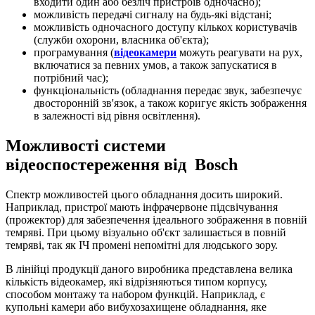
входити один або безліч пристроїв одночасно);
можливість передачі сигналу на будь-які відстані;
можливість одночасного доступу кількох користувачів
(служби охорони, власника об'єкта);
програмування (
відеокамери
можуть реагувати на рух,
включатися за певних умов, а також запускатися в
потрібний час);
функціональність (обладнання передає звук, забезпечує
двосторонній зв'язок, а також коригує якість зображення
в залежності від рівня освітлення).
Можливості системи
відеоспостереження від Bosch
Спектр можливостей цього обладнання досить широкий.
Наприклад, пристрої мають інфрачервоне підсвічування
(прожектор) для забезпечення ідеального зображення в повній
темряві. При цьому візуально об'єкт залишається в повній
темряві, так як ІЧ промені непомітні для людського зору.
В лінійці продукції даного виробника представлена ​​велика
кількість відеокамер, які відрізняються типом корпусу,
способом монтажу та набором функцій. Наприклад, є
купольні камери або вибухозахищене обладнання, яке