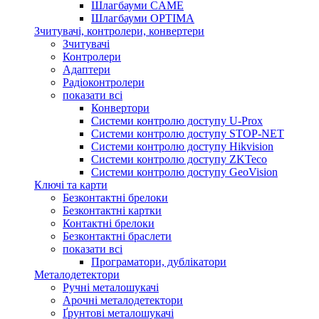
Шлагбауми CAME
Шлагбауми OPTIMA
Зчитувачі, контролери, конвертери
Зчитувачі
Контролери
Адаптери
Радіоконтролери
показати всі
Конвертори
Системи контролю доступу U-Prox
Системи контролю доступу STOP-NET
Системи контролю доступу Hikvision
Системи контролю доступу ZKTeco
Системи контролю доступу GeoVision
Ключі та карти
Безконтактні брелоки
Безконтактні картки
Контактні брелоки
Безконтактні браслети
показати всі
Програматори, дублікатори
Металодетектори
Ручні металошукачі
Арочні металодетектори
Ґрунтові металошукачі