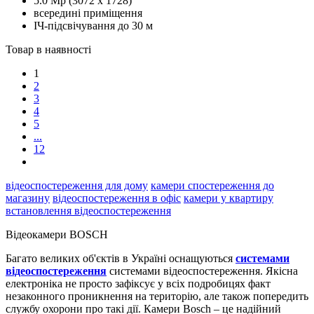
5.0 Mp (3072 x 1728)
всередині приміщення
ІЧ-підсвічування до 30 м
Товар в наявності
1
2
3
4
5
...
12
відеоспостереження для дому
камери спостереження до
магазину
відеоспостереження в офіс
камери у квартиру
встановлення відеоспостереження
Відеокамери BOSCH
Багато великих об'єктів в Україні оснащуються
системами
відеоспостереження
системами відеоспостереження. Якісна
електроніка не просто зафіксує у всіх подробицях факт
незаконного проникнення на територію, але також попередить
службу охорони про такі дії. Камери Bosch – це надійний