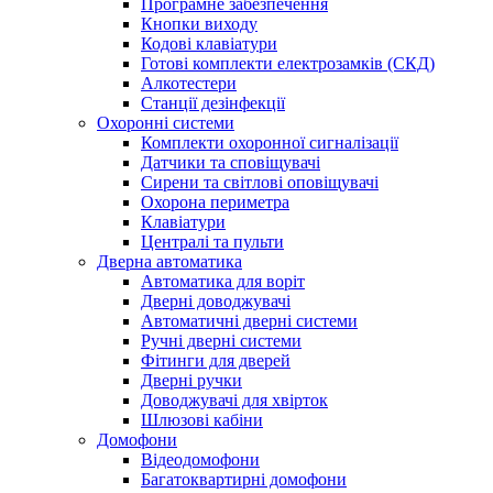
Програмне забезпечення
Кнопки виходу
Кодові клавіатури
Готові комплекти електрозамків (СКД)
Алкотестери
Станції дезінфекції
Охоронні системи
Комплекти охоронної сигналізації
Датчики та сповіщувачі
Сирени та світлові оповіщувачі
Охорона периметра
Клавіатури
Централі та пульти
Дверна автоматика
Автоматика для воріт
Дверні доводжувачі
Автоматичні дверні системи
Ручні дверні системи
Фітинги для дверей
Дверні ручки
Доводжувачі для хвірток
Шлюзові кабіни
Домофони
Відеодомофони
Багатоквартирні домофони