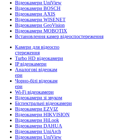
Відеокамери UniView
Відеокамери BOSCH
Відеокамери AXIS
Відеокамери WISENET
Відеокамери GeoVision
Відеокамери MOBOTIX
Встановлення камер відеоспостереження
Камери для відеоспо
стереження
Turbo HD відеокамери
IP відеокамери
Аналогові відеокам
ери
Чорно-білі відеокам
ери
Wi-Fi відеокамери
Відеокамери зі звуком
Біспектральні відеокамери
Відеокамери EZVIZ
Відеокамери HIKVISION
Відеокамери HiLook
Відеокамери DAHUA
Відеокамери UniArch
Відеокамери UniView