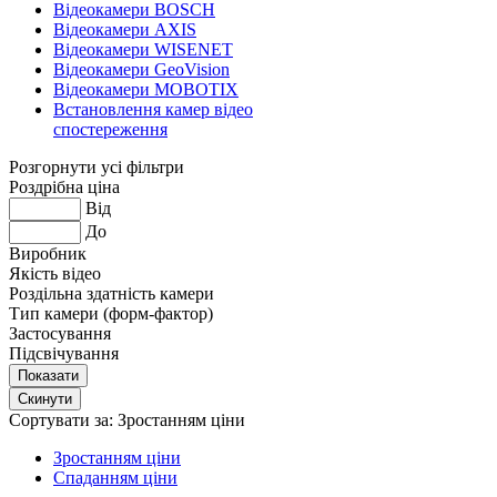
Відеокамери BOSCH
Відеокамери AXIS
Відеокамери WISENET
Відеокамери GeoVision
Відеокамери MOBOTIX
Встановлення камер відео
спостереження
Розгорнути усі фільтри
Роздрібна ціна
Від
До
Виробник
Якість відео
Роздільна здатність камери
Тип камери (форм-фактор)
Застосування
Підсвічування
Сортувати за:
Зростанням ціни
Зростанням ціни
Спаданням ціни