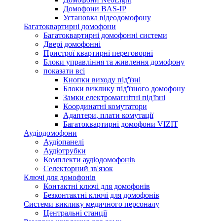
Домофони BAS-IP
Установка відеодомофону
Багатоквартирні домофони
Багатоквартирні домофонні системи
Двері домофонні
Пристрої квартирні переговорні
Блоки управління та живлення домофону
показати всі
Кнопки виходу під'їзні
Блоки виклику під'їзного домофону
Замки електромагнітні під'їзні
Координатні комутатори
Адаптери, плати комутації
Багатоквартирні домофони VIZIT
Аудіодомофони
Аудіопанелі
Аудіотрубки
Комплекти аудіодомофонів
Селекторний зв'язок
Ключі для домофонів
Контактні ключі для домофонів
Безконтактні ключі для домофонів
Системи виклику медичного персоналу
Центральні станції