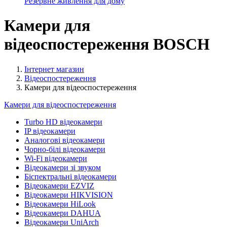
Резервне живлення для дому
Камери для
відеоспостереження BOSCH
Інтернет магазин
Відеоспостереження
Камери для відеоспостереження
Камери для відеоспостереження
Turbo HD відеокамери
IP відеокамери
Аналогові відеокамери
Чорно-білі відеокамери
Wi-Fi відеокамери
Відеокамери зі звуком
Біспектральні відеокамери
Відеокамери EZVIZ
Відеокамери HIKVISION
Відеокамери HiLook
Відеокамери DAHUA
Відеокамери UniArch