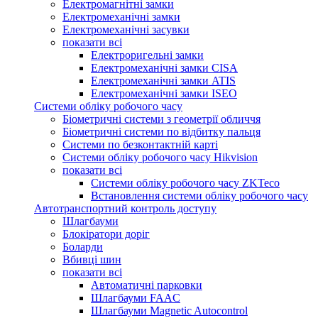
Електромагнітні замки
Електромеханічні замки
Електромеханічні засувки
показати всі
Електроригельні замки
Електромеханічні замки CISA
Електромеханічні замки ATIS
Електромеханічні замки ISEO
Системи обліку робочого часу
Біометричні системи з геометрії обличчя
Біометричні системи по відбитку пальця
Системи по безконтактній карті
Системи обліку робочого часу Hikvision
показати всі
Системи обліку робочого часу ZKTeco
Встановлення системи обліку робочого часу
Автотранспортний контроль доступу
Шлагбауми
Блокіратори доріг
Боларди
Вбивці шин
показати всі
Автоматичні парковки
Шлагбауми FAAC
Шлагбауми Magnetic Autocontrol