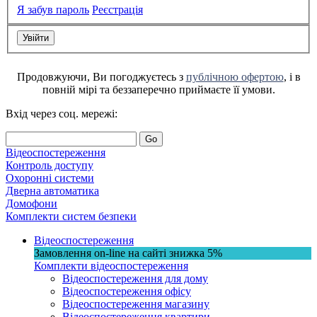
Я забув пароль
Реєстрація
Продовжуючи, Ви погоджуєтесь з
публічною офертою
, і в
повній мірі та беззаперечно приймаєте її умови.
Вхід через соц. мережі:
Go
Відеоспостереження
Контроль доступу
Охоронні системи
Дверна автоматика
Домофони
Комплекти систем безпеки
Відеоспостереження
Замовлення on-line на сайті
знижка
5%
Комплекти відеоспостереження
Відеоспостереження для дому
Відеоспостереження офісу
Відеоспостереження магазину
Відеоспостереження квартири