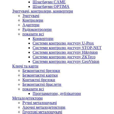
Шлагбауми CAME
Шлагбауми OPTIMA
Зчитувачі, контролери, конвертери
Зчитувачі
Контролери
Адаптери
Радіоконтролери
показати всі
Конвертори
Системи контролю доступу U-Prox
Системи контролю доступу STOP-NET
Системи контролю доступу Hikvision
Системи контролю доступу ZKTeco
Системи контролю доступу GeoVision
Ключі та карти
Безконтактні брелоки
Безконтактні картки
Контактні брелоки
Безконтактні браслети
показати всі
Програматори, дублікатори
Металодетектори
Ручні металошукачі
Арочні металодетектори
Ґрунтові металошукачі