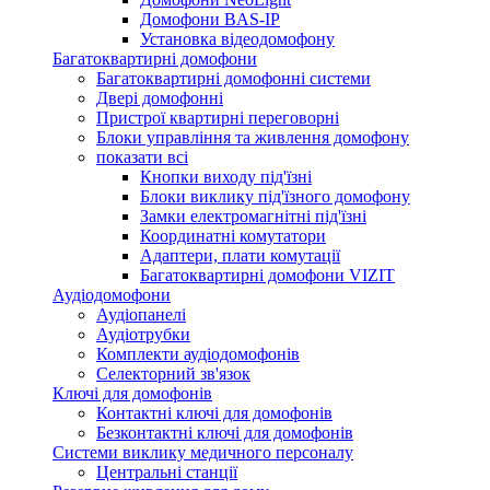
Домофони BAS-IP
Установка відеодомофону
Багатоквартирні домофони
Багатоквартирні домофонні системи
Двері домофонні
Пристрої квартирні переговорні
Блоки управління та живлення домофону
показати всі
Кнопки виходу під'їзні
Блоки виклику під'їзного домофону
Замки електромагнітні під'їзні
Координатні комутатори
Адаптери, плати комутації
Багатоквартирні домофони VIZIT
Аудіодомофони
Аудіопанелі
Аудіотрубки
Комплекти аудіодомофонів
Селекторний зв'язок
Ключі для домофонів
Контактні ключі для домофонів
Безконтактні ключі для домофонів
Системи виклику медичного персоналу
Центральні станції