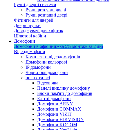
Ручні дверні системи
Ручні розсувні двері
Ручні розпашні двері
Фітинги для дверей
Дверні ручки
Доводжувачі для хвірток
Шлюзові кабіни
Домофони
Домофони в офіс
знижка 5%
монтаж за 2 дні
Відеодомофони
Комплекти відеодомофонів
Домофони кольорові
IP домофони
Чорно-білі домофони
показати всі
Відеовічка
Панелі виклику домофону
Блоки пам'яті до домофонів
Елітні домофони
Домофони ARNY
Домофони COMMAX
Домофони VIZIT
Домофони HIKVISION
Домофони KOCOM
Домофони NeoLight