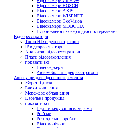
Відеокамери UniView
Відеокамери BOSCH
Відеокамери AXIS
Відеокамери WISENET
Відеокамери GeoVision
Відеокамери MOBOTIX
Встановлення камер відеоспостереження
Відеореєстратори
Turbo HD відеореєстратори
IP відеореєстратори
Аналогові відеореєстратори
Плати відеозахоплення
показати всі
Відеосервери
Автомобільні відеореєстратори
Аксесуари для відеоспостереження
Жорсткі диски
Блоки живлення
Мережеве обладнання
Кабельна продукція
показати всі
Пульти керування камерами
Роз'єми
Розподільні коробки
Відеомонітори