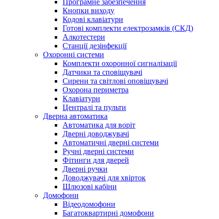
Програмне забезпечення
Кнопки виходу
Кодові клавіатури
Готові комплекти електрозамків (СКД)
Алкотестери
Станції дезінфекції
Охоронні системи
Комплекти охоронної сигналізації
Датчики та сповіщувачі
Сирени та світлові оповіщувачі
Охорона периметра
Клавіатури
Централі та пульти
Дверна автоматика
Автоматика для воріт
Дверні доводжувачі
Автоматичні дверні системи
Ручні дверні системи
Фітинги для дверей
Дверні ручки
Доводжувачі для хвірток
Шлюзові кабіни
Домофони
Відеодомофони
Багатоквартирні домофони