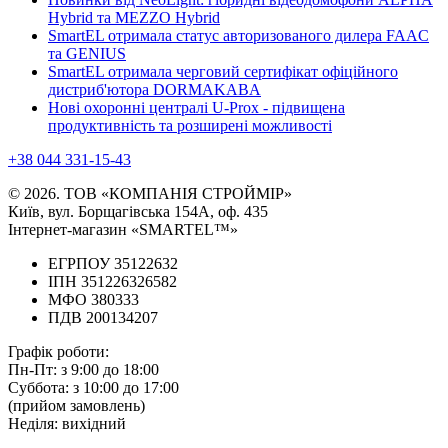
Hybrid та MEZZO Hybrid
SmartEL отримала статус авторизованого дилера FAAC
та GENIUS
SmartEL отримала черговий сертифікат офіційного
дистриб'ютора DORMAKABA
Нові охоронні централі U-Prox - підвищена
продуктивність та розширені можливості
+38 044 331-15-43
© 2026. ТОВ «КОМПАНІЯ СТРОЙМІР»
Київ, вул. Борщагівська 154А, оф. 435
Інтернет-магазин «SMARTEL™»
ЕГРПОУ 35122632
ІПН 351226326582
МФО 380333
ПДВ 200134207
Графік роботи:
Пн-Пт:
з 9:00 до 18:00
Суббота:
з 10:00 до 17:00
(прийом замовлень)
Неділя:
вихідний