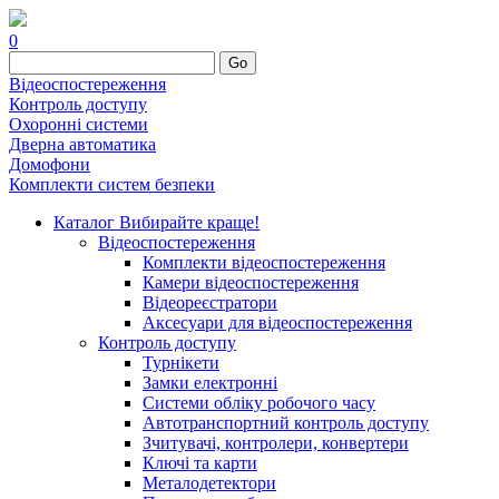
0
Go
Відеоспостереження
Контроль доступу
Охоронні системи
Дверна автоматика
Домофони
Комплекти систем безпеки
Каталог
Вибирайте краще!
Відеоспостереження
Комплекти відеоспостереження
Камери відеоспостереження
Відеореєстратори
Аксесуари для відеоспостереження
Контроль доступу
Турнікети
Замки електронні
Системи обліку робочого часу
Автотранспортний контроль доступу
Зчитувачі, контролери, конвертери
Ключі та карти
Металодетектори