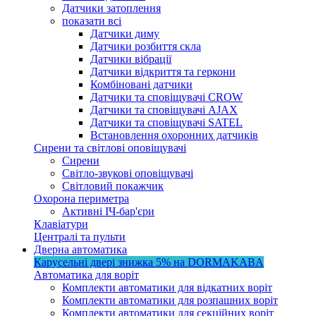
Датчики затоплення
показати всі
Датчики диму
Датчики розбиття скла
Датчики вібрації
Датчики відкриття та геркони
Комбіновані датчики
Датчики та сповіщувачі CROW
Датчики та сповіщувачі AJAX
Датчики та сповіщувачі SATEL
Встановлення охоронних датчиків
Сирени та світлові оповіщувачі
Сирени
Світло-звукові оповіщувачі
Світловий покажчик
Охорона периметра
Активні ІЧ-бар'єри
Клавіатури
Централі та пульти
Дверна автоматика
Карусельні двері
знижка 5%
на DORMAKABA
Автоматика для воріт
Комплекти автоматики для відкатних воріт
Комплекти автоматики для розпашних воріт
Комплекти автоматики для секційних воріт