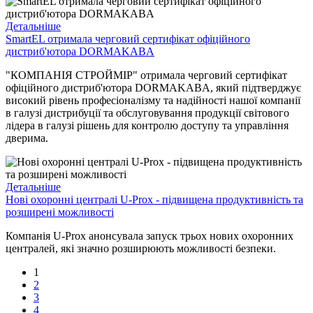
Детальніше
SmartEL отримала черговий сертифікат офіційного
дистриб'ютора DORMAKABA
"КОМПАНІЯ СТРОЙМІР" отримала черговий сертифікат
офіційного дистриб'ютора DORMAKABA, який підтверджує
високий рівень професіоналізму та надійності нашої компанії
в галузі дистрибуції та обслуговування продукції світового
лідера в галузі рішень для контролю доступу та управління
дверима.
Детальніше
Нові охоронні централі U-Prox - підвищена продуктивність та
розширені можливості
Компанія U-Prox анонсувала запуск трьох нових охоронних
централей, які значно розширюють можливості безпеки.
1
2
3
4