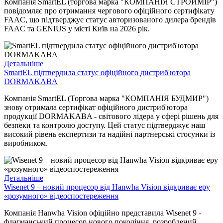
Компанія SmartEL (торгова марка "КОМПАНІЯ СТРОЙМІР")
повідомляє про отримання чергового офіційного сертифікату
FAAC, що підтверджує статус авторизованого дилера брендів
FAAC та GENIUS у місті Київ на 2026 рік.
Детальніше
SmartEL підтвердила статус офіційного дистриб'ютора
DORMAKABA
Компанія SmartEL (Торгова марка "КОМПАНІЯ БУДМИР")
знову отримала сертифікат офіційного дистриб'ютора
продукції DORMAKABA - світового лідера у сфері рішень для
безпеки та контролю доступу. Цей статус підтверджує наш
високий рівень експертизи та надійні партнерські стосунки із
виробником.
Детальніше
Wisenet 9 – новий процесор від Hanwha Vision відкриває еру
«розумного» відеоспостереження
Компанія Hanwha Vision офіційно представила Wisenet 9 -
флагманський процесор нового покоління, розроблений