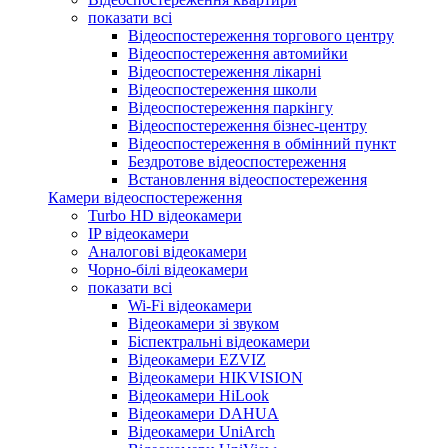
показати всі
Відеоспостереження торгового центру
Відеоспостереження автомийки
Відеоспостереження лікарні
Відеоспостереження школи
Відеоспостереження паркінгу
Відеоспостереження бізнес-центру
Відеоспостереження в обмінний пункт
Бездротове відеоспостереження
Встановлення відеоспостереження
Камери відеоспостереження
Turbo HD відеокамери
IP відеокамери
Аналогові відеокамери
Чорно-білі відеокамери
показати всі
Wi-Fi відеокамери
Відеокамери зі звуком
Біспектральні відеокамери
Відеокамери EZVIZ
Відеокамери HIKVISION
Відеокамери HiLook
Відеокамери DAHUA
Відеокамери UniArch