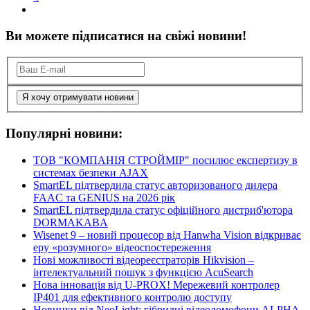
Ви можете підписатися на свіжі новини!
Я хочу отримувати новини
Популярні новини:
ТОВ "КОМПАНІЯ СТРОЙМІР" посилює експертизу в
системах безпеки AJAX
SmartEL підтвердила статус авторизованого дилера
FAAC та GENIUS на 2026 рік
SmartEL підтвердила статус офіційного дистриб'ютора
DORMAKABA
Wisenet 9 – новий процесор від Hanwha Vision відкриває
еру «розумного» відеоспостереження
Нові можливості відеореєстраторів Hikvision –
інтелектуальний пошук з функцією AcuSearch
Нова інновація від U-PROX! Мережевий контролер
IP401 для ефективного контролю доступу
Новинки від NeoLight: гібридні відеодомофони ALPHA