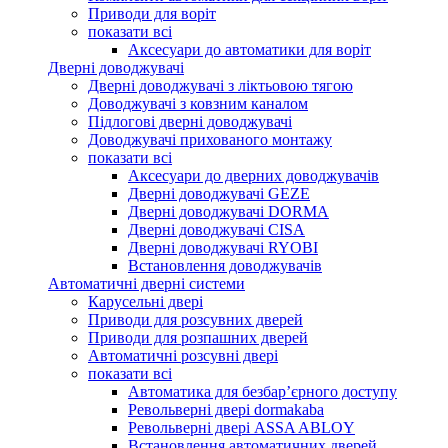
Приводи для воріт
показати всі
Аксесуари до автоматики для воріт
Дверні доводжувачі
Дверні доводжувачі з ліктьовою тягою
Доводжувачі з ковзним каналом
Підлогові дверні доводжувачі
Доводжувачі прихованого монтажу
показати всі
Аксесуари до дверних доводжувачів
Дверні доводжувачі GEZE
Дверні доводжувачі DORMA
Дверні доводжувачі CISA
Дверні доводжувачі RYOBI
Встановлення доводжувачів
Автоматичні дверні системи
Карусельні двері
Приводи для розсувних дверей
Приводи для розпашних дверей
Автоматичні розсувні двері
показати всі
Автоматика для безбар’єрного доступу
Револьверні двері dormakaba
Револьверні двері ASSA ABLOY
Встановлення автоматичних дверей