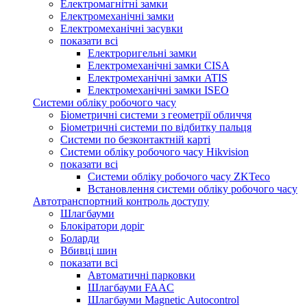
Електромагнітні замки
Електромеханічні замки
Електромеханічні засувки
показати всі
Електроригельні замки
Електромеханічні замки CISA
Електромеханічні замки ATIS
Електромеханічні замки ISEO
Системи обліку робочого часу
Біометричні системи з геометрії обличчя
Біометричні системи по відбитку пальця
Системи по безконтактній карті
Системи обліку робочого часу Hikvision
показати всі
Системи обліку робочого часу ZKTeco
Встановлення системи обліку робочого часу
Автотранспортний контроль доступу
Шлагбауми
Блокіратори доріг
Боларди
Вбивці шин
показати всі
Автоматичні парковки
Шлагбауми FAAC
Шлагбауми Magnetic Autocontrol