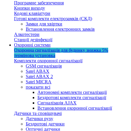
Програмне забезпечення
Кнопки виходу
Кодові клавіатури
Готові комплекти електрозамків (СКД)
Замки для хвіртки
Встановлення електронних замків
Алкотестери
Станції дезінфекції
Охоронні системи
Охоронна сигналізація для будинку
знижка 5%
термінова установка
Комплекти охоронної сигналізації
GSM сигналізація
Satel ABAX
Satel ABAX 2
Satel MICRA
показати всі
Автономні комплекти сигналізації
Бездротові комплекти сигналізації
Сигналізація AJAX
Встановлення охоронної сигналізації
Датчики та сповіщувачі
Датчики руху
Бездротові датчики
Оптичні датчики