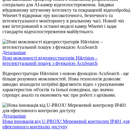
спеціально для AI-камер відеоспостереження. Завдяки
вбудованому штучному інтелекту та покращеній відеообробці,
Wisenet 9 відкриває еру високоточного, безпечного та
інтелектуального моніторингу в реальному часі. Новий чіп
вже інтегрований в останні моделі камер Wisenet і задає
стандарти відеоспостереження майбутнього.
Детальніше
Нові можливості відеореєстраторів Hikvision –
інтелектуальний пошук з функцією AcuSearch
Відеореєстратори Hikvision з новою функцією AcuSearch - ще
більше розумних можливостей. Нова технологія дозволяє
швидко знаходити потрібні фрагменти відео з урахуванням
характеристик об'єктів та їхньої поведінки, що значно
спрощує аналіз та економить час при роботі з архівами.
Детальніше
Нова інновація від U-PROX! Мережевий контролер IP401 для
ефективного контролю доступу