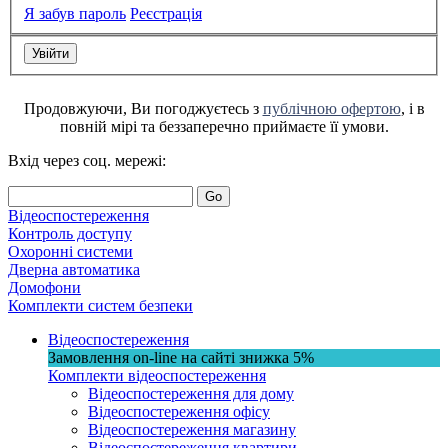
Я забув пароль
Реєстрація
Продовжуючи, Ви погоджуєтесь з
публічною офертою
, і в
повній мірі та беззаперечно приймаєте її умови.
Вхід через соц. мережі:
Go
Відеоспостереження
Контроль доступу
Охоронні системи
Дверна автоматика
Домофони
Комплекти систем безпеки
Відеоспостереження
Замовлення on-line на сайті
знижка
5%
Комплекти відеоспостереження
Відеоспостереження для дому
Відеоспостереження офісу
Відеоспостереження магазину
Відеоспостереження квартири