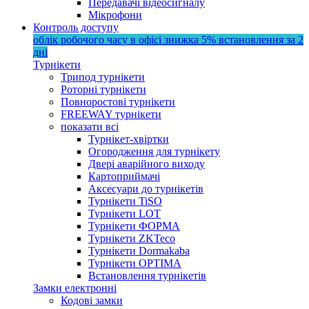
Передавачі відеосигналу
Мікрофони
Контроль доступу
облік робочого часу в офісі
знижка 5%
встановлення за 2
дні
Турнікети
Трипод турнікети
Роторні турнікети
Повноростові турнікети
FREEWAY турнікети
показати всі
Турнікет-хвіртки
Огородження для турнікету
Двері аварійного виходу
Картоприймачі
Аксесуари до турнікетів
Турнікети TiSO
Турнікети LOT
Турнікети ФОРМА
Турнікети ZKTeco
Турнікети Dormakaba
Турнікети OPTIMA
Встановлення турнікетів
Замки електронні
Кодові замки