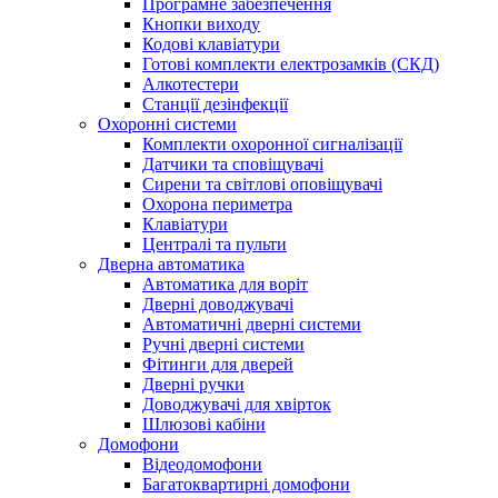
Програмне забезпечення
Кнопки виходу
Кодові клавіатури
Готові комплекти електрозамків (СКД)
Алкотестери
Станції дезінфекції
Охоронні системи
Комплекти охоронної сигналізації
Датчики та сповіщувачі
Сирени та світлові оповіщувачі
Охорона периметра
Клавіатури
Централі та пульти
Дверна автоматика
Автоматика для воріт
Дверні доводжувачі
Автоматичні дверні системи
Ручні дверні системи
Фітинги для дверей
Дверні ручки
Доводжувачі для хвірток
Шлюзові кабіни
Домофони
Відеодомофони
Багатоквартирні домофони