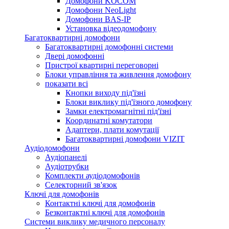
Домофони KOCOM
Домофони NeoLight
Домофони BAS-IP
Установка відеодомофону
Багатоквартирні домофони
Багатоквартирні домофонні системи
Двері домофонні
Пристрої квартирні переговорні
Блоки управління та живлення домофону
показати всі
Кнопки виходу під'їзні
Блоки виклику під'їзного домофону
Замки електромагнітні під'їзні
Координатні комутатори
Адаптери, плати комутації
Багатоквартирні домофони VIZIT
Аудіодомофони
Аудіопанелі
Аудіотрубки
Комплекти аудіодомофонів
Селекторний зв'язок
Ключі для домофонів
Контактні ключі для домофонів
Безконтактні ключі для домофонів
Системи виклику медичного персоналу