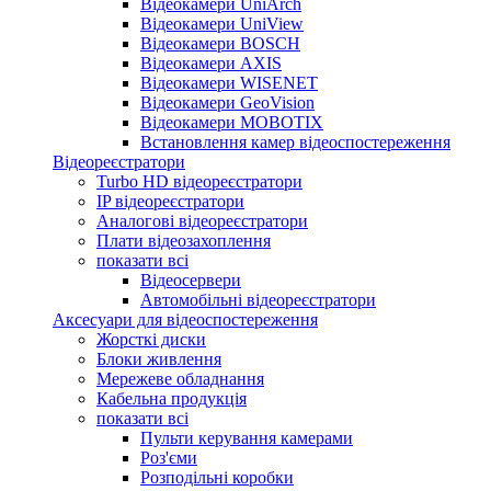
Відеокамери UniArch
Відеокамери UniView
Відеокамери BOSCH
Відеокамери AXIS
Відеокамери WISENET
Відеокамери GeoVision
Відеокамери MOBOTIX
Встановлення камер відеоспостереження
Відеореєстратори
Turbo HD відеореєстратори
IP відеореєстратори
Аналогові відеореєстратори
Плати відеозахоплення
показати всі
Відеосервери
Автомобільні відеореєстратори
Аксесуари для відеоспостереження
Жорсткі диски
Блоки живлення
Мережеве обладнання
Кабельна продукція
показати всі
Пульти керування камерами
Роз'єми
Розподільні коробки