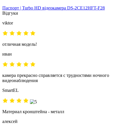
Паспорт | Turbo HD відеокамера DS-2CE12HFT-F28
Відгуки
viktor
отличная модель!
иван
камера прекрасно справляется с трудностями ночного
видеонаблюдения
SmartEL
Материал кронштейна - металл
алексей