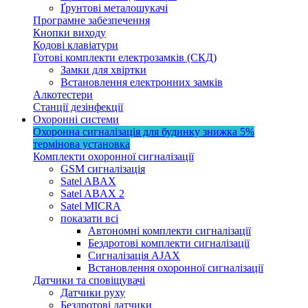
Ґрунтові металошукачі
Програмне забезпечення
Кнопки виходу
Кодові клавіатури
Готові комплекти електрозамків (СКД)
Замки для хвіртки
Встановлення електронних замків
Алкотестери
Станції дезінфекції
Охоронні системи
Охоронна сигналізація для будинку
знижка 5%
термінова установка
Комплекти охоронної сигналізації
GSM сигналізація
Satel ABAX
Satel ABAX 2
Satel MICRA
показати всі
Автономні комплекти сигналізації
Бездротові комплекти сигналізації
Сигналізація AJAX
Встановлення охоронної сигналізації
Датчики та сповіщувачі
Датчики руху
Бездротові датчики