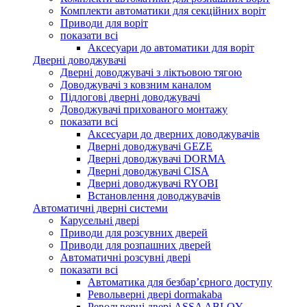
Комплекти автоматики для секційних воріт
Приводи для воріт
показати всі
Аксесуари до автоматики для воріт
Дверні доводжувачі
Дверні доводжувачі з ліктьовою тягою
Доводжувачі з ковзним каналом
Підлогові дверні доводжувачі
Доводжувачі прихованого монтажу
показати всі
Аксесуари до дверних доводжувачів
Дверні доводжувачі GEZE
Дверні доводжувачі DORMA
Дверні доводжувачі CISA
Дверні доводжувачі RYOBI
Встановлення доводжувачів
Автоматичні дверні системи
Карусельні двері
Приводи для розсувних дверей
Приводи для розпашних дверей
Автоматичні розсувні двері
показати всі
Автоматика для безбар’єрного доступу
Револьверні двері dormakaba
Револьверні двері ASSA ABLOY