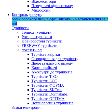
Відеомонітори
Передавачі відеосигналу
Мікрофони
Контроль доступу
облік робочого часу в офісі
знижка 5%
встановлення за 2
дні
Турнікети
Трипод турнікети
Роторні турнікети
Повноростові турнікети
FREEWAY турнікети
показати всі
Турнікет-хвіртки
Огородження для турнікету
Двері аварійного виходу
Картоприймачі
Аксесуари до турнікетів
Турнікети TiSO
Турнікети LOT
Турнікети ФОРМА
Турнікети ZKTeco
Турнікети Dormakaba
Турнікети OPTIMA
Встановлення турнікетів
Замки електронні