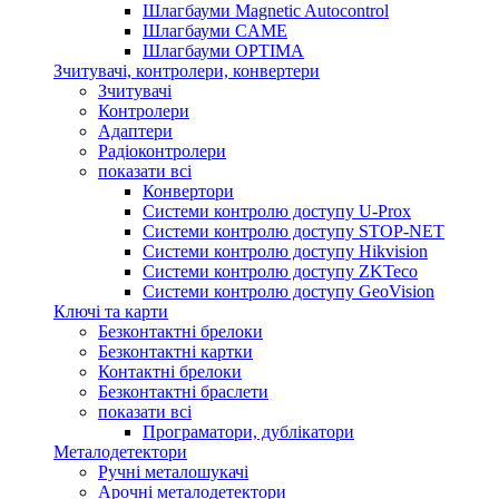
Шлагбауми Magnetic Autocontrol
Шлагбауми CAME
Шлагбауми OPTIMA
Зчитувачі, контролери, конвертери
Зчитувачі
Контролери
Адаптери
Радіоконтролери
показати всі
Конвертори
Системи контролю доступу U-Prox
Системи контролю доступу STOP-NET
Системи контролю доступу Hikvision
Системи контролю доступу ZKTeco
Системи контролю доступу GeoVision
Ключі та карти
Безконтактні брелоки
Безконтактні картки
Контактні брелоки
Безконтактні браслети
показати всі
Програматори, дублікатори
Металодетектори
Ручні металошукачі
Арочні металодетектори