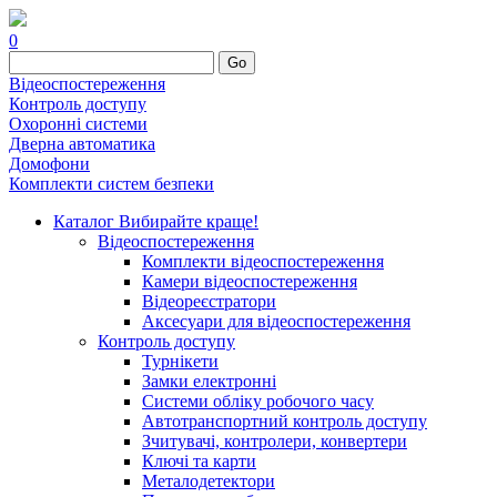
0
Go
Відеоспостереження
Контроль доступу
Охоронні системи
Дверна автоматика
Домофони
Комплекти систем безпеки
Каталог
Вибирайте краще!
Відеоспостереження
Комплекти відеоспостереження
Камери відеоспостереження
Відеореєстратори
Аксесуари для відеоспостереження
Контроль доступу
Турнікети
Замки електронні
Системи обліку робочого часу
Автотранспортний контроль доступу
Зчитувачі, контролери, конвертери
Ключі та карти
Металодетектори