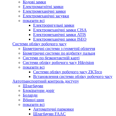
Кодові замки
Електромагнітні замки
Електромеханічні замки
Електромеханічні засувки
показати всі
Електроригельні замки
Електромеханічні замки CISA
Електромеханічні замки ATIS
Електромеханічні замки ISEO
Системи обліку робочого часу
Біометричні системи з геометрії обличчя
Біометричні системи по відбитку пальця
Системи по безконтактній карті
Системи обліку робочого часу Hikvision
показати всі
Системи обліку робочого часу ZKTeco
Встановлення системи обліку робочого часу
Автотранспортний контроль доступу
Шлагбауми
Блокіратори доріг
Боларди
Вбивці шин
показати всі
Автоматичні парковки
Шлагбауми FAAC