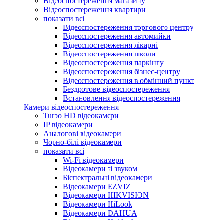
Відеоспостереження магазину
Відеоспостереження квартири
показати всі
Відеоспостереження торгового центру
Відеоспостереження автомийки
Відеоспостереження лікарні
Відеоспостереження школи
Відеоспостереження паркінгу
Відеоспостереження бізнес-центру
Відеоспостереження в обмінний пункт
Бездротове відеоспостереження
Встановлення відеоспостереження
Камери відеоспостереження
Turbo HD відеокамери
IP відеокамери
Аналогові відеокамери
Чорно-білі відеокамери
показати всі
Wi-Fi відеокамери
Відеокамери зі звуком
Біспектральні відеокамери
Відеокамери EZVIZ
Відеокамери HIKVISION
Відеокамери HiLook
Відеокамери DAHUA