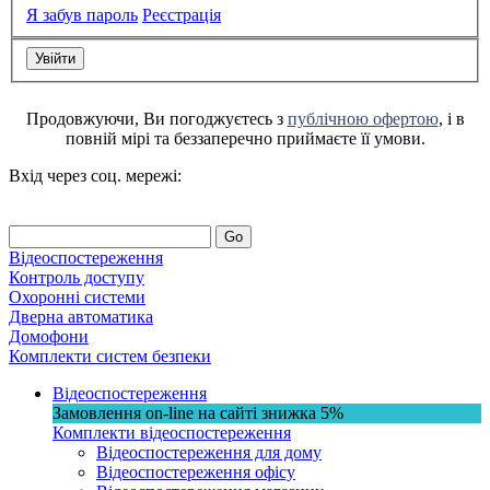
Я забув пароль
Реєстрація
Продовжуючи, Ви погоджуєтесь з
публічною офертою
, і в
повній мірі та беззаперечно приймаєте її умови.
Вхід через соц. мережі:
Go
Відеоспостереження
Контроль доступу
Охоронні системи
Дверна автоматика
Домофони
Комплекти систем безпеки
Відеоспостереження
Замовлення on-line на сайті
знижка
5%
Комплекти відеоспостереження
Відеоспостереження для дому
Відеоспостереження офісу