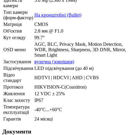
здатність
5.0 Mp (2560 x 1944)
камери
Тип камери
На кронштейні (Bullet)
(форм-фактор)
Матриця
CMOS
Об'єктив
2.8 мм @ F1.0
Кут огляду
99.7°
AGC, BLC, Privacy Mask, Motion Detection,
OSD меню
WDR, Brightness, Sharpness, 3D DNR, Mirror,
Smart Light
Застосування
вулична (зовнішня)
Підсвічування
LED підсвічування (до 40 м)
Відео
HDTVI | HDCVI | AHD | CVBS
стандарт
Протокол
HIKVISION-C(Coaxitron)
Живлення
12 VDC ± 25%
Клас захисту
IP67
Температура
-40°С...+60°С
експлуатації
Гарантія
24 місяці
Документи