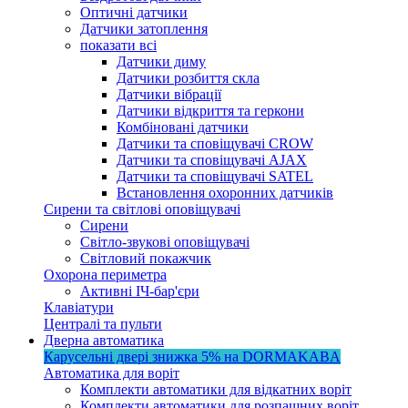
Оптичні датчики
Датчики затоплення
показати всі
Датчики диму
Датчики розбиття скла
Датчики вібрації
Датчики відкриття та геркони
Комбіновані датчики
Датчики та сповіщувачі CROW
Датчики та сповіщувачі AJAX
Датчики та сповіщувачі SATEL
Встановлення охоронних датчиків
Сирени та світлові оповіщувачі
Сирени
Світло-звукові оповіщувачі
Світловий покажчик
Охорона периметра
Активні ІЧ-бар'єри
Клавіатури
Централі та пульти
Дверна автоматика
Карусельні двері
знижка 5%
на DORMAKABA
Автоматика для воріт
Комплекти автоматики для відкатних воріт
Комплекти автоматики для розпашних воріт