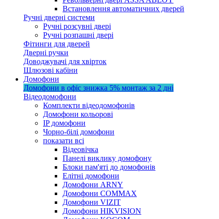
Встановлення автоматичних дверей
Ручні дверні системи
Ручні розсувні двері
Ручні розпашні двері
Фітинги для дверей
Дверні ручки
Доводжувачі для хвірток
Шлюзові кабіни
Домофони
Домофони в офіс
знижка 5%
монтаж за 2 дні
Відеодомофони
Комплекти відеодомофонів
Домофони кольорові
IP домофони
Чорно-білі домофони
показати всі
Відеовічка
Панелі виклику домофону
Блоки пам'яті до домофонів
Елітні домофони
Домофони ARNY
Домофони COMMAX
Домофони VIZIT
Домофони HIKVISION