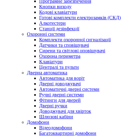
Програмне забезпечення
Кнопки виходу
Кодові клавіатури
Готові комплекти електрозамків (СКД)
Алкотестери
Станції дезінфекції
Охоронні системи
Комплекти охоронної сигналізації
Датчики та сповіщувачі
Сирени та світлові оповіщувачі
Охорона периметра
Клавіатури
Централі та пульти
Дверна автоматика
Автоматика для воріт
Дверні доводжувачі
Автоматичні дверні системи
Ручні дверні системи
Фітинги для дверей
Дверні ручки
Доводжувачі для хвірток
Шлюзові кабіни
Домофони
Відеодомофони
Багатоквартирні домофони