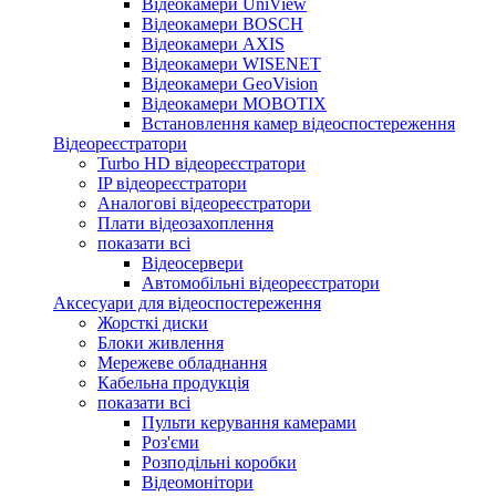
Відеокамери UniView
Відеокамери BOSCH
Відеокамери AXIS
Відеокамери WISENET
Відеокамери GeoVision
Відеокамери MOBOTIX
Встановлення камер відеоспостереження
Відеореєстратори
Turbo HD відеореєстратори
IP відеореєстратори
Аналогові відеореєстратори
Плати відеозахоплення
показати всі
Відеосервери
Автомобільні відеореєстратори
Аксесуари для відеоспостереження
Жорсткі диски
Блоки живлення
Мережеве обладнання
Кабельна продукція
показати всі
Пульти керування камерами
Роз'єми
Розподільні коробки
Відеомонітори