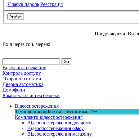
Я забув пароль
Реєстрація
Продовжуючи, Ви п
Вхід через соц. мережі:
Go
Відеоспостереження
Контроль доступу
Охоронні системи
Дверна автоматика
Домофони
Комплекти систем безпеки
Відеоспостереження
Замовлення on-line на сайті
знижка
5%
Комплекти відеоспостереження
Відеоспостереження для дому
Відеоспостереження офісу
Відеоспостереження магазину