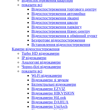
Відеоспостереження квартири
показати всі
Відеоспостереження торгового центру
Відеоспостереження автомийки
Відеоспостереження лікарні
Відеоспостереження школи
Відеоспостереження паркінгу
Відеоспостереження бізнес-центру
Відеоспостереження в обмінний пункт
Бездротове відеоспостереження
Встановлення відеоспостереження
Камери відеоспостереження
Turbo HD відеокамери
IP відеокамери
Аналогові відеокамери
Чорно-білі відеокамери
показати всі
Wi-Fi відеокамери
Відеокамери зі звуком
Біспектральні відеокамери
Відеокамери EZVIZ
Відеокамери HIKVISION
Відеокамери HiLook
Відеокамери DAHUA
Відеокамери UniArch