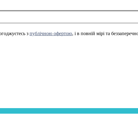
огоджуєтесь з
публічною офертою
, і в повній мірі та беззапереч