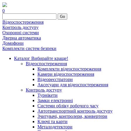
0
Go
Відеоспостереження
Контроль доступу
Охоронні системи
Дверна автоматика
Домофони
Комплекти систем безпеки
Каталог
Вибирайте краще!
Відеоспостереження
Комплекти відеоспостереження
Камери відеоспостереження
Відеореєстратори
Аксесуари для відеоспостереження
Контроль доступу
Турнікети
Замки електронні
Системи обліку робочого часу
Автотранспортний контроль доступу
Зчитувачі, контролери, конвертери
Ключі та карти
Металодетектори