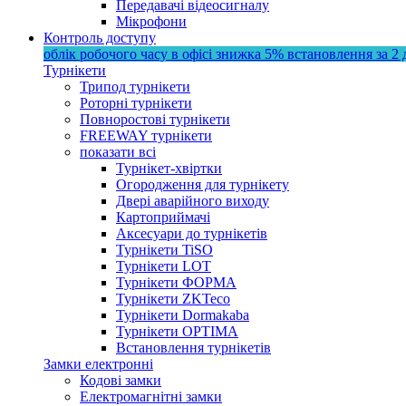
Передавачі відеосигналу
Мікрофони
Контроль доступу
облік робочого часу в офісі
знижка 5%
встановлення за 2 
Турнікети
Трипод турнікети
Роторні турнікети
Повноростові турнікети
FREEWAY турнікети
показати всі
Турнікет-хвіртки
Огородження для турнікету
Двері аварійного виходу
Картоприймачі
Аксесуари до турнікетів
Турнікети TiSO
Турнікети LOT
Турнікети ФОРМА
Турнікети ZKTeco
Турнікети Dormakaba
Турнікети OPTIMA
Встановлення турнікетів
Замки електронні
Кодові замки
Електромагнітні замки