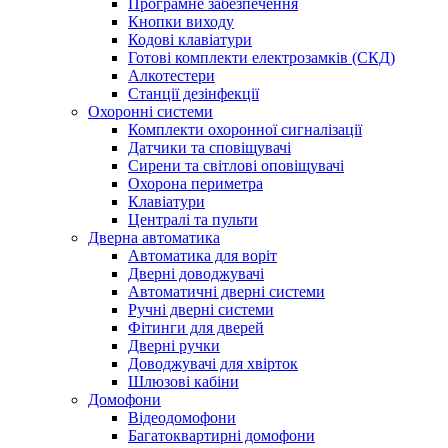
Програмне забезпечення
Кнопки виходу
Кодові клавіатури
Готові комплекти електрозамків (СКД)
Алкотестери
Станції дезінфекції
Охоронні системи
Комплекти охоронної сигналізації
Датчики та сповіщувачі
Сирени та світлові оповіщувачі
Охорона периметра
Клавіатури
Централі та пульти
Дверна автоматика
Автоматика для воріт
Дверні доводжувачі
Автоматичні дверні системи
Ручні дверні системи
Фітинги для дверей
Дверні ручки
Доводжувачі для хвірток
Шлюзові кабіни
Домофони
Відеодомофони
Багатоквартирні домофони