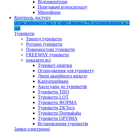
Відеомонітори
Передавачі відеосигналу
Мікрофони
Контроль доступу
облік робочого часу в офісі
знижка 5%
встановлення за 2
дні
Турнікети
Трипод турнікети
Роторні турнікети
Повноростові турнікети
FREEWAY турнікети
показати всі
Турнікет-хвіртки
Огородження для турнікету
Двері аварійного виходу
Картоприймачі
Аксесуари до турнікетів
Турнікети TiSO
Турнікети LOT
Турнікети ФОРМА
Турнікети ZKTeco
Турнікети Dormakaba
Турнікети OPTIMA
Встановлення турнікетів
Замки електронні