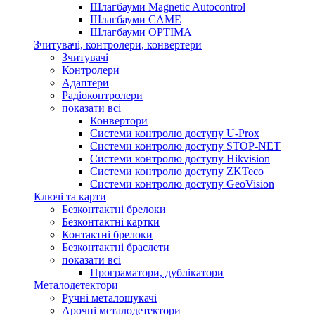
Шлагбауми Magnetic Autocontrol
Шлагбауми CAME
Шлагбауми OPTIMA
Зчитувачі, контролери, конвертери
Зчитувачі
Контролери
Адаптери
Радіоконтролери
показати всі
Конвертори
Системи контролю доступу U-Prox
Системи контролю доступу STOP-NET
Системи контролю доступу Hikvision
Системи контролю доступу ZKTeco
Системи контролю доступу GeoVision
Ключі та карти
Безконтактні брелоки
Безконтактні картки
Контактні брелоки
Безконтактні браслети
показати всі
Програматори, дублікатори
Металодетектори
Ручні металошукачі
Арочні металодетектори