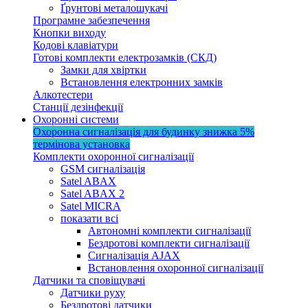
Ґрунтові металошукачі
Програмне забезпечення
Кнопки виходу
Кодові клавіатури
Готові комплекти електрозамків (СКД)
Замки для хвіртки
Встановлення електронних замків
Алкотестери
Станції дезінфекції
Охоронні системи
Охоронна сигналізація для будинку
знижка 5%
термінова установка
Комплекти охоронної сигналізації
GSM сигналізація
Satel ABAX
Satel ABAX 2
Satel MICRA
показати всі
Автономні комплекти сигналізації
Бездротові комплекти сигналізації
Сигналізація AJAX
Встановлення охоронної сигналізації
Датчики та сповіщувачі
Датчики руху
Бездротові датчики