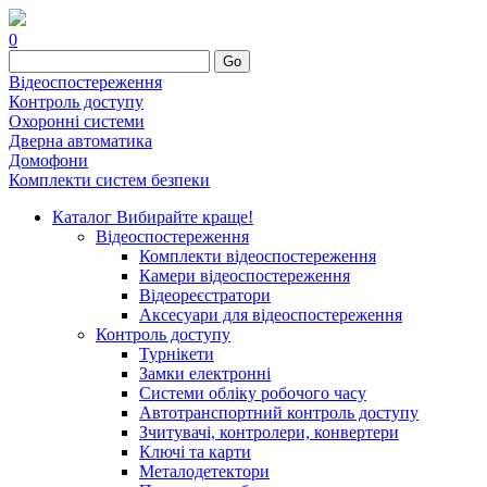
0
Go
Відеоспостереження
Контроль доступу
Охоронні системи
Дверна автоматика
Домофони
Комплекти систем безпеки
Каталог
Вибирайте краще!
Відеоспостереження
Комплекти відеоспостереження
Камери відеоспостереження
Відеореєстратори
Аксесуари для відеоспостереження
Контроль доступу
Турнікети
Замки електронні
Системи обліку робочого часу
Автотранспортний контроль доступу
Зчитувачі, контролери, конвертери
Ключі та карти
Металодетектори