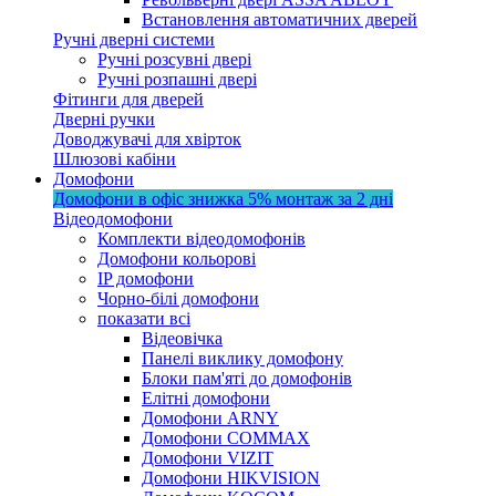
Встановлення автоматичних дверей
Ручні дверні системи
Ручні розсувні двері
Ручні розпашні двері
Фітинги для дверей
Дверні ручки
Доводжувачі для хвірток
Шлюзові кабіни
Домофони
Домофони в офіс
знижка 5%
монтаж за 2 дні
Відеодомофони
Комплекти відеодомофонів
Домофони кольорові
IP домофони
Чорно-білі домофони
показати всі
Відеовічка
Панелі виклику домофону
Блоки пам'яті до домофонів
Елітні домофони
Домофони ARNY
Домофони COMMAX
Домофони VIZIT
Домофони HIKVISION