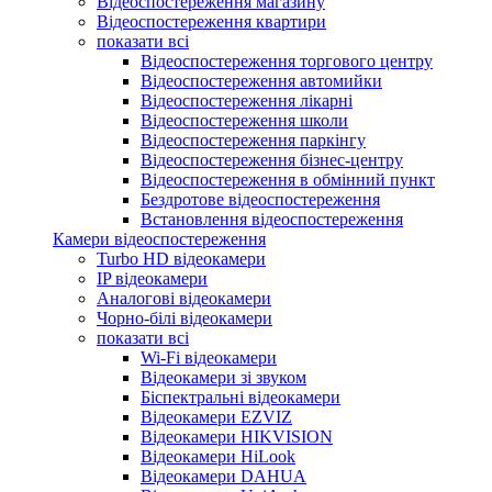
Відеоспостереження магазину
Відеоспостереження квартири
показати всі
Відеоспостереження торгового центру
Відеоспостереження автомийки
Відеоспостереження лікарні
Відеоспостереження школи
Відеоспостереження паркінгу
Відеоспостереження бізнес-центру
Відеоспостереження в обмінний пункт
Бездротове відеоспостереження
Встановлення відеоспостереження
Камери відеоспостереження
Turbo HD відеокамери
IP відеокамери
Аналогові відеокамери
Чорно-білі відеокамери
показати всі
Wi-Fi відеокамери
Відеокамери зі звуком
Біспектральні відеокамери
Відеокамери EZVIZ
Відеокамери HIKVISION
Відеокамери HiLook
Відеокамери DAHUA