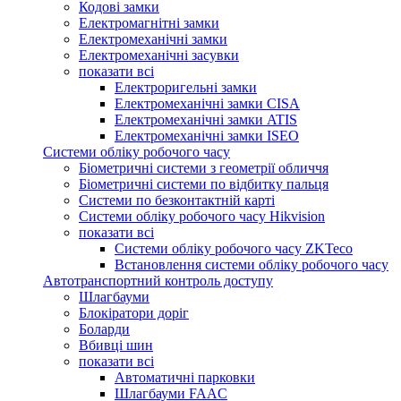
Кодові замки
Електромагнітні замки
Електромеханічні замки
Електромеханічні засувки
показати всі
Електроригельні замки
Електромеханічні замки CISA
Електромеханічні замки ATIS
Електромеханічні замки ISEO
Системи обліку робочого часу
Біометричні системи з геометрії обличчя
Біометричні системи по відбитку пальця
Системи по безконтактній карті
Системи обліку робочого часу Hikvision
показати всі
Системи обліку робочого часу ZKTeco
Встановлення системи обліку робочого часу
Автотранспортний контроль доступу
Шлагбауми
Блокіратори доріг
Боларди
Вбивці шин
показати всі
Автоматичні парковки
Шлагбауми FAAC