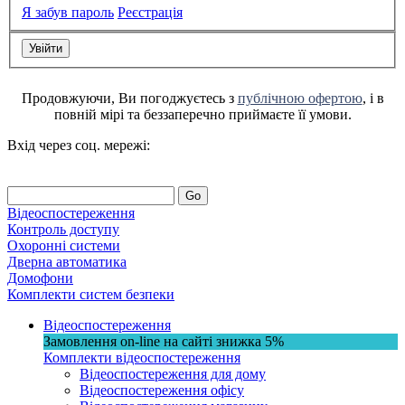
Я забув пароль
Реєстрація
Продовжуючи, Ви погоджуєтесь з
публічною офертою
, і в
повній мірі та беззаперечно приймаєте її умови.
Вхід через соц. мережі:
Go
Відеоспостереження
Контроль доступу
Охоронні системи
Дверна автоматика
Домофони
Комплекти систем безпеки
Відеоспостереження
Замовлення on-line на сайті
знижка
5%
Комплекти відеоспостереження
Відеоспостереження для дому
Відеоспостереження офісу