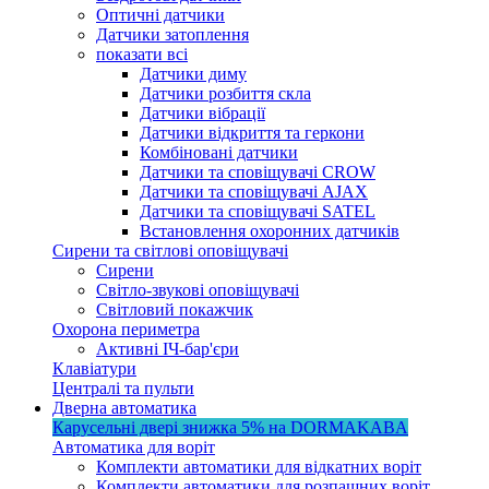
Оптичні датчики
Датчики затоплення
показати всі
Датчики диму
Датчики розбиття скла
Датчики вібрації
Датчики відкриття та геркони
Комбіновані датчики
Датчики та сповіщувачі CROW
Датчики та сповіщувачі AJAX
Датчики та сповіщувачі SATEL
Встановлення охоронних датчиків
Сирени та світлові оповіщувачі
Сирени
Світло-звукові оповіщувачі
Світловий покажчик
Охорона периметра
Активні ІЧ-бар'єри
Клавіатури
Централі та пульти
Дверна автоматика
Карусельні двері
знижка 5%
на DORMAKABA
Автоматика для воріт
Комплекти автоматики для відкатних воріт
Комплекти автоматики для розпашних воріт