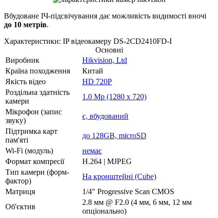
Вбудоване ІЧ-підсвічування дає можливість видимості вночі
до 10 метрів
.
Характеристики: IP відеокамеру DS-2CD2410FD-I
Основні
Виробник
Hikvision, Ltd
Країна походження
Китай
Якість відео
HD 720P
Роздільна здатність
1.0 Mp (1280 x 720)
камери
Мікрофон (запис
є, вбудований
звуку)
Підтримка карт
до 128GB, microSD
пам'яті
Wi-Fi (модуль)
немає
Формат компресії
H.264 | MJPEG
Тип камери (форм-
На кронштейні (Cube)
фактор)
Матриця
1/4" Progressive Scan CMOS
2.8 мм @ F2.0 (4 мм, 6 мм, 12 мм
Об'єктив
опціонально)