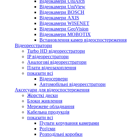
Відеокамери UniArch
Відеокамери UniView
Відеокамери BOSCH
Відеокамери AXIS
Відеокамери WISENET
Відеокамери GeoVision
Відеокамери MOBOTIX
Встановлення камер відеоспостереження
Відеореєстратори
Turbo HD відеореєстратори
IP відеореєстратори
Аналогові відеореєстратори
Плати відеозахоплення
показати всі
Відеосервери
Автомобільні відеореєстратори
Аксесуари для відеоспостереження
Жорсткі диски
Блоки живлення
Мережеве обладнання
Кабельна продукція
показати всі
Пульти керування камерами
Роз'єми
Розподільні коробки