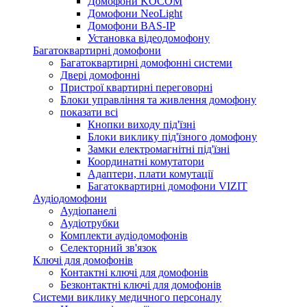
Домофони KOCOM
Домофони NeoLight
Домофони BAS-IP
Установка відеодомофону
Багатоквартирні домофони
Багатоквартирні домофонні системи
Двері домофонні
Пристрої квартирні переговорні
Блоки управління та живлення домофону
показати всі
Кнопки виходу під'їзні
Блоки виклику під'їзного домофону
Замки електромагнітні під'їзні
Координатні комутатори
Адаптери, плати комутації
Багатоквартирні домофони VIZIT
Аудіодомофони
Аудіопанелі
Аудіотрубки
Комплекти аудіодомофонів
Селекторний зв'язок
Ключі для домофонів
Контактні ключі для домофонів
Безконтактні ключі для домофонів
Системи виклику медичного персоналу