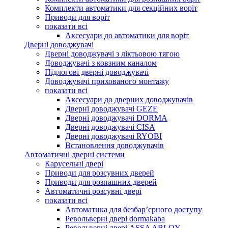
Комплекти автоматики для секційних воріт
Приводи для воріт
показати всі
Аксесуари до автоматики для воріт
Дверні доводжувачі
Дверні доводжувачі з ліктьовою тягою
Доводжувачі з ковзним каналом
Підлогові дверні доводжувачі
Доводжувачі прихованого монтажу
показати всі
Аксесуари до дверних доводжувачів
Дверні доводжувачі GEZE
Дверні доводжувачі DORMA
Дверні доводжувачі CISA
Дверні доводжувачі RYOBI
Встановлення доводжувачів
Автоматичні дверні системи
Карусельні двері
Приводи для розсувних дверей
Приводи для розпашних дверей
Автоматичні розсувні двері
показати всі
Автоматика для безбар’єрного доступу
Револьверні двері dormakaba
Револьверні двері ASSA ABLOY