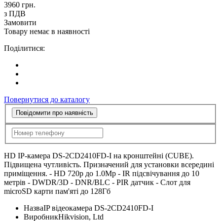
3960
грн.
з ПДВ
Замовити
Товару немає в наявності
Поділитися:
Повернутися до каталогу
Повідомити про наявність
HD IP-камера DS-2CD2410FD-I на кронштейні (CUBE).
Підвищена чутливість. Призначений для установки всередині
приміщення. - HD 720p до 1.0Mp - IR підсвічування до 10
метрів - DWDR/3D - DNR/BLC - PIR датчик - Слот для
microSD карти пам'яті до 128Гб
Назва
IP відеокамера DS-2CD2410FD-I
Виробник
Hikvision, Ltd