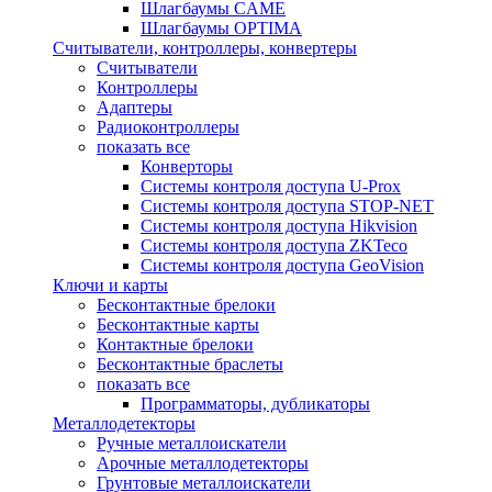
Шлагбаумы CAME
Шлагбаумы OPTIMA
Считыватели, контроллеры, конвертеры
Считыватели
Контроллеры
Адаптеры
Радиоконтроллеры
показать все
Конверторы
Системы контроля доступа U-Prox
Системы контроля доступа STOP-NET
Системы контроля доступа Hikvision
Системы контроля доступа ZKTeco
Системы контроля доступа GeoVision
Ключи и карты
Бесконтактные брелоки
Бесконтактные карты
Контактные брелоки
Бесконтактные браслеты
показать все
Программаторы, дубликаторы
Металлодетекторы
Ручные металлоискатели
Арочные металлодетекторы
Грунтовые металлоискатели