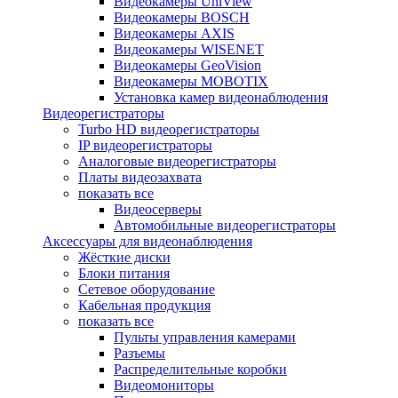
Видеокамеры UniView
Видеокамеры BOSCH
Видеокамеры AXIS
Видеокамеры WISENET
Видеокамеры GeoVision
Видеокамеры MOBOTIX
Установка камер видеонаблюдения
Видеорегистраторы
Turbo HD видеорегистраторы
IP видеорегистраторы
Аналоговые видеорегистраторы
Платы видеозахвата
показать все
Видеосерверы
Автомобильные видеорегистраторы
Аксессуары для видеонаблюдения
Жёсткие диски
Блоки питания
Сетевое оборудование
Кабельная продукция
показать все
Пульты управления камерами
Разъемы
Распределительные коробки
Видеомониторы