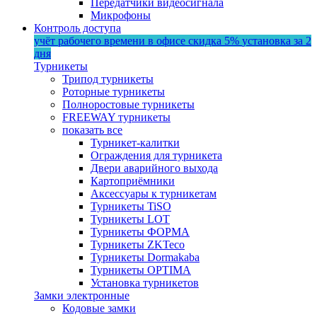
Передатчики видеосигнала
Микрофоны
Контроль доступа
учёт рабочего времени в офисе
скидка 5%
установка за 2
дня
Турникеты
Трипод турникеты
Роторные турникеты
Полноростовые турникеты
FREEWAY турникеты
показать все
Турникет-калитки
Ограждения для турникета
Двери аварийного выхода
Картоприёмники
Аксессуары к турникетам
Турникеты TiSO
Турникеты LOT
Турникеты ФОРМА
Турникеты ZKTeco
Турникеты Dormakaba
Турникеты OPTIMA
Установка турникетов
Замки электронные
Кодовые замки