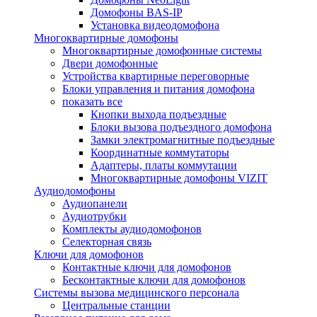
Домофоны BAS-IP
Установка видеодомофона
Многоквартирные домофоны
Многоквартирные домофонные системы
Двери домофонные
Устройства квартирные переговорные
Блоки управления и питания домофона
показать все
Кнопки выхода подъездные
Блоки вызова подъездного домофона
Замки электромагнитные подъездные
Координатные коммутаторы
Адаптеры, платы коммутации
Многоквартирные домофоны VIZIT
Аудиодомофоны
Аудиопанели
Аудиотрубки
Комплекты аудиодомофонов
Селекторная связь
Ключи для домофонов
Контактные ключи для домофонов
Бесконтактные ключи для домофонов
Системы вызова медицинского персонала
Центральные станции