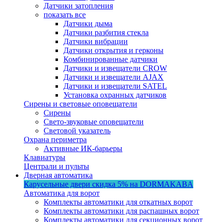
Датчики затопления
показать все
Датчики дыма
Датчики разбития стекла
Датчики вибрации
Датчики открытия и герконы
Комбинированные датчики
Датчики и извещатели CROW
Датчики и извещатели AJAX
Датчики и извещатели SATEL
Установка охранных датчиков
Сирены и световые оповещатели
Сирены
Свето-звуковые оповещатели
Световой указатель
Охрана периметра
Активные ИК-барьеры
Клавиатуры
Централи и пульты
Дверная автоматика
Карусельные двери
скидка 5%
на DORMAKABA
Автоматика для ворот
Комплекты автоматики для откатных ворот
Комплекты автоматики для распашных ворот
Комплекты автоматики для секционных ворот