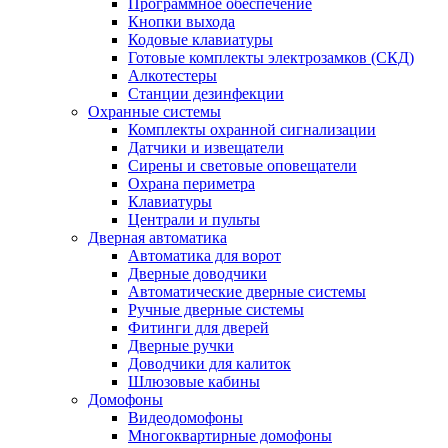
Программное обеспечение
Кнопки выхода
Кодовые клавиатуры
Готовые комплекты электрозамков (СКД)
Алкотестеры
Станции дезинфекции
Охранные системы
Комплекты охранной сигнализации
Датчики и извещатели
Сирены и световые оповещатели
Охрана периметра
Клавиатуры
Централи и пульты
Дверная автоматика
Автоматика для ворот
Дверные доводчики
Автоматические дверные системы
Ручные дверные системы
Фитинги для дверей
Дверные ручки
Доводчики для калиток
Шлюзовые кабины
Домофоны
Видеодомофоны
Многоквартирные домофоны