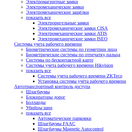
Электромагнитные замки
Электромеханические замки
Электромеханические защёлки
показать все
Электроригельные замки
Электромеханические замки CISA
Электромеханические замки ATIS
Электромеханические замки ISEO
Системы учета рабочего времени
Биометрические системы по геометрии лица
Биометрические системы по отпечатку пальца
Системы по бесконтактной карте
Системы учета рабочего времени Hikvision
показать все
Системы учета рабочего времени ZKTeco
Установка системы учёта рабочего времени
Автотранспортный контроль доступа
Шлагбаумы
Блокираторы дорог
Болларды
Убийцы шин
показать все
Автоматические парковки
Шлагбаумы FAAC
Шлагбаумы Magnetic Autocontrol