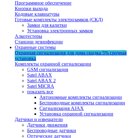
Программное обеспечение
Кнопки выхода
Кодовые клавиатуры
Готовые комплекты электрозамков (СКД)
Замки для калитки
Установка электронных замков
Алкотестеры
Станции дезинфекции
Охранные системы
Охранная сигнализация для дома
скидка 5%
срочная
установка
Комплекты охранной сигнализации
GSM сигнализация
Satel ABAX
Satel ABAX 2
Satel MICRA
показать все
Автономные комплекты сигнализации
Беспроводные комплекты сигнализации
Сигнализация AJAX
Установка охранной сигнализации
Датчики и извещатели
Датчики движения
Беспроводные датчики
Оптические датчики