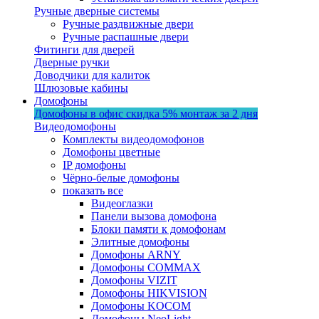
Ручные дверные системы
Ручные раздвижные двери
Ручные распашные двери
Фитинги для дверей
Дверные ручки
Доводчики для калиток
Шлюзовые кабины
Домофоны
Домофоны в офис
скидка 5%
монтаж за 2 дня
Видеодомофоны
Комплекты видеодомофонов
Домофоны цветные
IP домофоны
Чёрно-белые домофоны
показать все
Видеоглазки
Панели вызова домофона
Блоки памяти к домофонам
Элитные домофоны
Домофоны ARNY
Домофоны COMMAX
Домофоны VIZIT
Домофоны HIKVISION
Домофоны KOCOM
Домофоны NeoLight