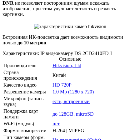
DNR
не позволяет посторонним шумам искажать
изображение, при этом улучшает четкость и резкость
картинки.
Встроенная ИК-подсветка дает возможность видимости
ночью
до 10 метров
.
Характеристики: IP видеокамеру DS-2CD2410FD-I
Основные
Производитель
Hikvision, Ltd
Страна
Китай
происхождения
Качество видео
HD 720P
Разрешение камеры
1.0 Mp (1280 x 720)
Микрофон (запись
есть, встроенный
звука)
Поддержка карт
до 128GB, microSD
памяти
Wi-Fi (модуль)
нет
Формат компрессии
H.264 | MJPEG
Тип камеры (форм-