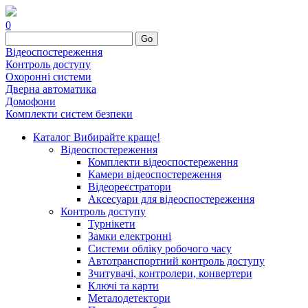
0
Go
Відеоспостереження
Контроль доступу
Охоронні системи
Дверна автоматика
Домофони
Комплекти систем безпеки
Каталог
Вибирайте краще!
Відеоспостереження
Комплекти відеоспостереження
Камери відеоспостереження
Відеореєстратори
Аксесуари для відеоспостереження
Контроль доступу
Турнікети
Замки електронні
Системи обліку робочого часу
Автотранспортний контроль доступу
Зчитувачі, контролери, конвертери
Ключі та карти
Металодетектори