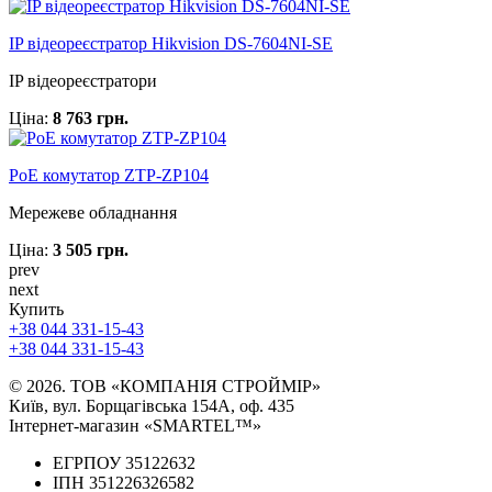
IP відеореєстратор Hikvision DS-7604NI-SE
IP відеореєстратори
Ціна:
8 763 грн.
PoE комутатор ZTP-ZP104
Мережеве обладнання
Ціна:
3 505 грн.
prev
next
Купить
+38 044 331-15-43
+38 044 331-15-43
© 2026. ТОВ «КОМПАНІЯ СТРОЙМІР»
Київ, вул. Борщагівська 154А, оф. 435
Інтернет-магазин «SMARTEL™»
ЕГРПОУ 35122632
ІПН 351226326582