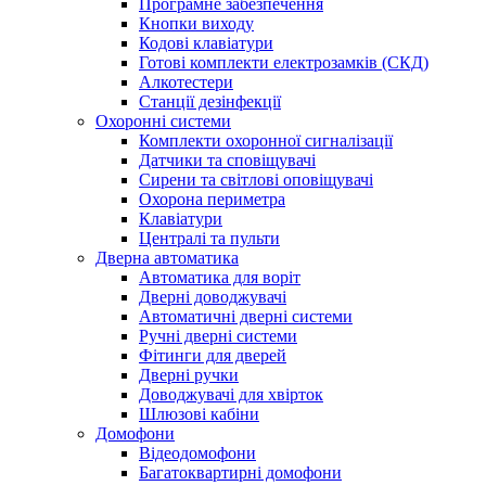
Програмне забезпечення
Кнопки виходу
Кодові клавіатури
Готові комплекти електрозамків (СКД)
Алкотестери
Станції дезінфекції
Охоронні системи
Комплекти охоронної сигналізації
Датчики та сповіщувачі
Сирени та світлові оповіщувачі
Охорона периметра
Клавіатури
Централі та пульти
Дверна автоматика
Автоматика для воріт
Дверні доводжувачі
Автоматичні дверні системи
Ручні дверні системи
Фітинги для дверей
Дверні ручки
Доводжувачі для хвірток
Шлюзові кабіни
Домофони
Відеодомофони
Багатоквартирні домофони