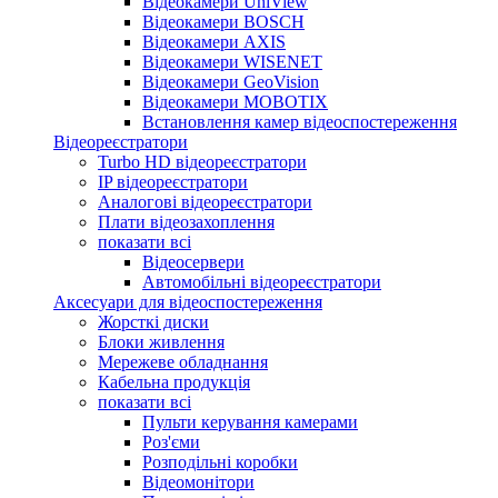
Відеокамери UniView
Відеокамери BOSCH
Відеокамери AXIS
Відеокамери WISENET
Відеокамери GeoVision
Відеокамери MOBOTIX
Встановлення камер відеоспостереження
Відеореєстратори
Turbo HD відеореєстратори
IP відеореєстратори
Аналогові відеореєстратори
Плати відеозахоплення
показати всі
Відеосервери
Автомобільні відеореєстратори
Аксесуари для відеоспостереження
Жорсткі диски
Блоки живлення
Мережеве обладнання
Кабельна продукція
показати всі
Пульти керування камерами
Роз'єми
Розподільні коробки
Відеомонітори