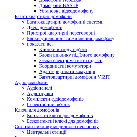
Домофони BAS-IP
Установка відеодомофону
Багатоквартирні домофони
Багатоквартирні домофонні системи
Двері домофонні
Пристрої квартирні переговорні
Блоки управління та живлення домофону
показати всі
Кнопки виходу під'їзні
Блоки виклику під'їзного домофону
Замки електромагнітні під'їзні
Координатні комутатори
Адаптери, плати комутації
Багатоквартирні домофони VIZIT
Аудіодомофони
Аудіопанелі
Аудіотрубки
Комплекти аудіодомофонів
Селекторний зв'язок
Ключі для домофонів
Контактні ключі для домофонів
Безконтактні ключі для домофонів
Системи виклику медичного персоналу
Центральні станції