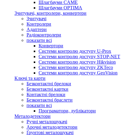
Шлагбауми CAME
Шлагбауми OPTIMA
Зчитувачі, контролери, конвертери
Зчитувачі
Контролери
Адаптери
Радіоконтролери
показати всі
Конвертори
Системи контролю доступу U-Prox
Системи контролю доступу STOP-NET
Системи контролю доступу Hikvision
Системи контролю доступу ZKTeco
Системи контролю доступу GeoVision
Ключі та карти
Безконтактні брелоки
Безконтактні картки
Контактні брелоки
Безконтактні браслети
показати всі
Програматори, дублікатори
Металодетектори
Ручні металошукачі
Арочні металодетектори
Ґрунтові металошукачі