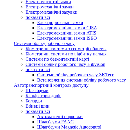
Електромагнітні замки
Електромеханічні замки
Електромеханічні засувки
показати всі
Електроригельні замки
Електромеханічні замки CISA
Електромеханічні замки ATIS
Електромеханічні замки ISEO
Системи обліку робочого часу
Біометричні системи з геометрії обличчя
Біометричні системи по відбитку пальця
Системи по безконтактній карті
Системи обліку робочого часу Hikvision
показати всі
Системи обліку робочого часу ZKTeco
Встановлення системи обліку робочого часу
Автотранспортний контроль доступу
Шлагбауми
Блокіратори доріг
Боларди
Вбивці шин
показати всі
Автоматичні парковки
Шлагбауми FAAC
Шлагбауми Magnetic Autocontrol