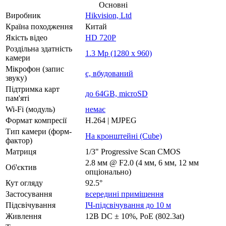
Основні
Виробник
Hikvision, Ltd
Країна походження
Китай
Якість відео
HD 720P
Роздільна здатність
1.3 Mp (1280 x 960)
камери
Мікрофон (запис
є, вбудований
звуку)
Підтримка карт
до 64GB, microSD
пам'яті
Wi-Fi (модуль)
немає
Формат компресії
H.264 | MJPEG
Тип камери (форм-
На кронштейні (Cube)
фактор)
Матриця
1/3" Progressive Scan CMOS
2.8 мм @ F2.0 (4 мм, 6 мм, 12 мм
Об'єктив
опціонально)
Кут огляду
92.5°
Застосування
всередині приміщення
Підсвічування
ІЧ-підсвічування до 10 м
Живлення
12В DC ± 10%, РоЕ (802.3at)