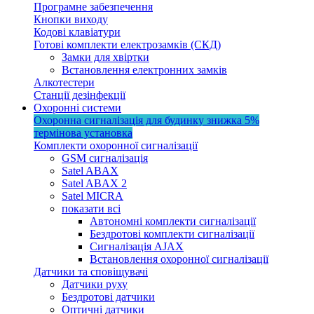
Програмне забезпечення
Кнопки виходу
Кодові клавіатури
Готові комплекти електрозамків (СКД)
Замки для хвіртки
Встановлення електронних замків
Алкотестери
Станції дезінфекції
Охоронні системи
Охоронна сигналізація для будинку
знижка 5%
термінова установка
Комплекти охоронної сигналізації
GSM сигналізація
Satel ABAX
Satel ABAX 2
Satel MICRA
показати всі
Автономні комплекти сигналізації
Бездротові комплекти сигналізації
Сигналізація AJAX
Встановлення охоронної сигналізації
Датчики та сповіщувачі
Датчики руху
Бездротові датчики
Оптичні датчики