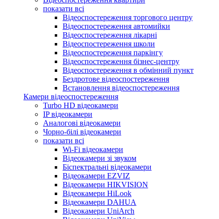
показати всі
Відеоспостереження торгового центру
Відеоспостереження автомийки
Відеоспостереження лікарні
Відеоспостереження школи
Відеоспостереження паркінгу
Відеоспостереження бізнес-центру
Відеоспостереження в обмінний пункт
Бездротове відеоспостереження
Встановлення відеоспостереження
Камери відеоспостереження
Turbo HD відеокамери
IP відеокамери
Аналогові відеокамери
Чорно-білі відеокамери
показати всі
Wi-Fi відеокамери
Відеокамери зі звуком
Біспектральні відеокамери
Відеокамери EZVIZ
Відеокамери HIKVISION
Відеокамери HiLook
Відеокамери DAHUA
Відеокамери UniArch