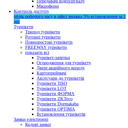
Передавачі відеосигналу
Мікрофони
Контроль доступу
облік робочого часу в офісі
знижка 5%
встановлення за 2
дні
Турнікети
Трипод турнікети
Роторні турнікети
Повноростові турнікети
FREEWAY турнікети
показати всі
Турнікет-хвіртки
Огородження для турнікету
Двері аварійного виходу
Картоприймачі
Аксесуари до турнікетів
Турнікети TiSO
Турнікети LOT
Турнікети ФОРМА
Турнікети ZKTeco
Турнікети Dormakaba
Турнікети OPTIMA
Встановлення турнікетів
Замки електронні
Кодові замки