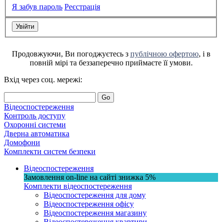
Я забув пароль
Реєстрація
Продовжуючи, Ви погоджуєтесь з
публічною офертою
, і в
повній мірі та беззаперечно приймаєте її умови.
Вхід через соц. мережі:
Go
Відеоспостереження
Контроль доступу
Охоронні системи
Дверна автоматика
Домофони
Комплекти систем безпеки
Відеоспостереження
Замовлення on-line на сайті
знижка
5%
Комплекти відеоспостереження
Відеоспостереження для дому
Відеоспостереження офісу
Відеоспостереження магазину
Відеоспостереження квартири