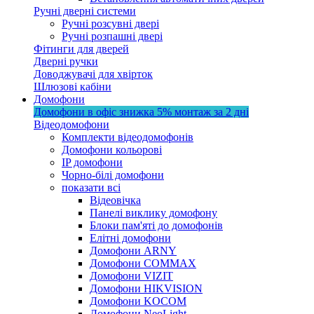
Ручні дверні системи
Ручні розсувні двері
Ручні розпашні двері
Фітинги для дверей
Дверні ручки
Доводжувачі для хвірток
Шлюзові кабіни
Домофони
Домофони в офіс
знижка 5%
монтаж за 2 дні
Відеодомофони
Комплекти відеодомофонів
Домофони кольорові
IP домофони
Чорно-білі домофони
показати всі
Відеовічка
Панелі виклику домофону
Блоки пам'яті до домофонів
Елітні домофони
Домофони ARNY
Домофони COMMAX
Домофони VIZIT
Домофони HIKVISION
Домофони KOCOM
Домофони NeoLight