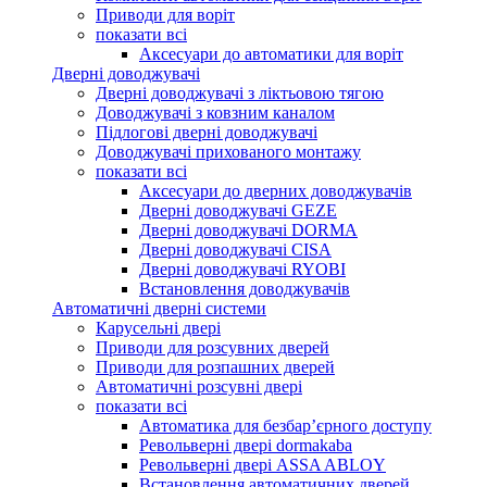
Приводи для воріт
показати всі
Аксесуари до автоматики для воріт
Дверні доводжувачі
Дверні доводжувачі з ліктьовою тягою
Доводжувачі з ковзним каналом
Підлогові дверні доводжувачі
Доводжувачі прихованого монтажу
показати всі
Аксесуари до дверних доводжувачів
Дверні доводжувачі GEZE
Дверні доводжувачі DORMA
Дверні доводжувачі CISA
Дверні доводжувачі RYOBI
Встановлення доводжувачів
Автоматичні дверні системи
Карусельні двері
Приводи для розсувних дверей
Приводи для розпашних дверей
Автоматичні розсувні двері
показати всі
Автоматика для безбар’єрного доступу
Револьверні двері dormakaba
Револьверні двері ASSA ABLOY
Встановлення автоматичних дверей