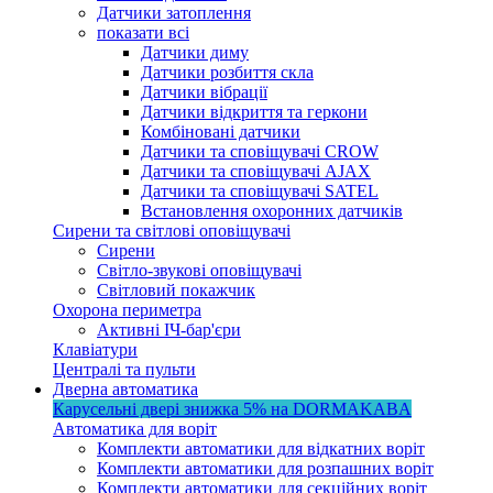
Датчики затоплення
показати всі
Датчики диму
Датчики розбиття скла
Датчики вібрації
Датчики відкриття та геркони
Комбіновані датчики
Датчики та сповіщувачі CROW
Датчики та сповіщувачі AJAX
Датчики та сповіщувачі SATEL
Встановлення охоронних датчиків
Сирени та світлові оповіщувачі
Сирени
Світло-звукові оповіщувачі
Світловий покажчик
Охорона периметра
Активні ІЧ-бар'єри
Клавіатури
Централі та пульти
Дверна автоматика
Карусельні двері
знижка 5%
на DORMAKABA
Автоматика для воріт
Комплекти автоматики для відкатних воріт
Комплекти автоматики для розпашних воріт
Комплекти автоматики для секційних воріт