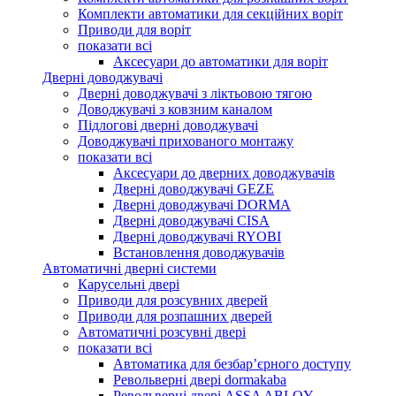
Комплекти автоматики для секційних воріт
Приводи для воріт
показати всі
Аксесуари до автоматики для воріт
Дверні доводжувачі
Дверні доводжувачі з ліктьовою тягою
Доводжувачі з ковзним каналом
Підлогові дверні доводжувачі
Доводжувачі прихованого монтажу
показати всі
Аксесуари до дверних доводжувачів
Дверні доводжувачі GEZE
Дверні доводжувачі DORMA
Дверні доводжувачі CISA
Дверні доводжувачі RYOBI
Встановлення доводжувачів
Автоматичні дверні системи
Карусельні двері
Приводи для розсувних дверей
Приводи для розпашних дверей
Автоматичні розсувні двері
показати всі
Автоматика для безбар’єрного доступу
Револьверні двері dormakaba
Револьверні двері ASSA ABLOY