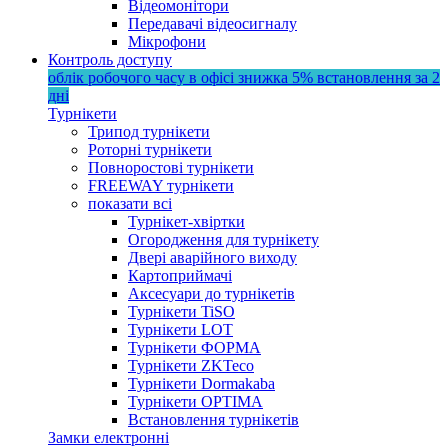
Відеомонітори
Передавачі відеосигналу
Мікрофони
Контроль доступу
облік робочого часу в офісі
знижка 5%
встановлення за 2
дні
Турнікети
Трипод турнікети
Роторні турнікети
Повноростові турнікети
FREEWAY турнікети
показати всі
Турнікет-хвіртки
Огородження для турнікету
Двері аварійного виходу
Картоприймачі
Аксесуари до турнікетів
Турнікети TiSO
Турнікети LOT
Турнікети ФОРМА
Турнікети ZKTeco
Турнікети Dormakaba
Турнікети OPTIMA
Встановлення турнікетів
Замки електронні