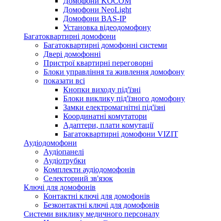
Домофони KOCOM
Домофони NeoLight
Домофони BAS-IP
Установка відеодомофону
Багатоквартирні домофони
Багатоквартирні домофонні системи
Двері домофонні
Пристрої квартирні переговорні
Блоки управління та живлення домофону
показати всі
Кнопки виходу під'їзні
Блоки виклику під'їзного домофону
Замки електромагнітні під'їзні
Координатні комутатори
Адаптери, плати комутації
Багатоквартирні домофони VIZIT
Аудіодомофони
Аудіопанелі
Аудіотрубки
Комплекти аудіодомофонів
Селекторний зв'язок
Ключі для домофонів
Контактні ключі для домофонів
Безконтактні ключі для домофонів
Системи виклику медичного персоналу