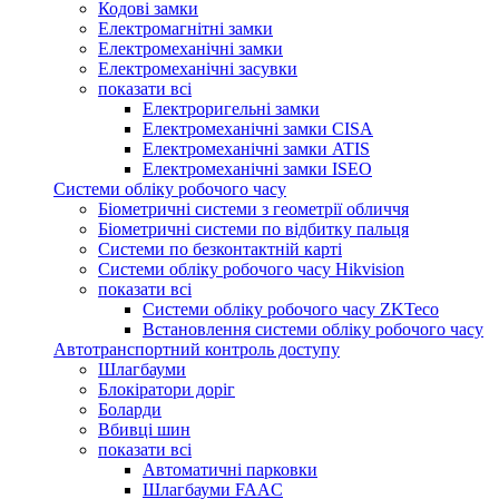
Кодові замки
Електромагнітні замки
Електромеханічні замки
Електромеханічні засувки
показати всі
Електроригельні замки
Електромеханічні замки CISA
Електромеханічні замки ATIS
Електромеханічні замки ISEO
Системи обліку робочого часу
Біометричні системи з геометрії обличчя
Біометричні системи по відбитку пальця
Системи по безконтактній карті
Системи обліку робочого часу Hikvision
показати всі
Системи обліку робочого часу ZKTeco
Встановлення системи обліку робочого часу
Автотранспортний контроль доступу
Шлагбауми
Блокіратори доріг
Боларди
Вбивці шин
показати всі
Автоматичні парковки
Шлагбауми FAAC