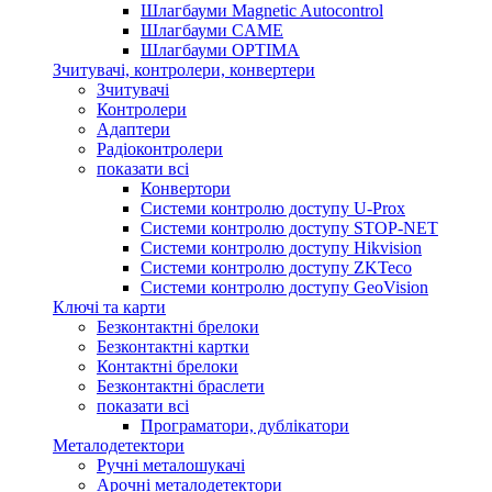
Шлагбауми Magnetic Autocontrol
Шлагбауми CAME
Шлагбауми OPTIMA
Зчитувачі, контролери, конвертери
Зчитувачі
Контролери
Адаптери
Радіоконтролери
показати всі
Конвертори
Системи контролю доступу U-Prox
Системи контролю доступу STOP-NET
Системи контролю доступу Hikvision
Системи контролю доступу ZKTeco
Системи контролю доступу GeoVision
Ключі та карти
Безконтактні брелоки
Безконтактні картки
Контактні брелоки
Безконтактні браслети
показати всі
Програматори, дублікатори
Металодетектори
Ручні металошукачі
Арочні металодетектори