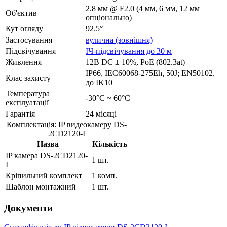
2.8 мм @ F2.0 (4 мм, 6 мм, 12 мм
Об'єктив
опціонально)
Кут огляду
92.5°
Застосування
вулична (зовнішня)
Підсвічування
ІЧ-підсвічування до 30 м
Живлення
12В DC ± 10%, РоЕ (802.3at)
IP66, IEC60068-275Eh, 50J; EN50102,
Клас захисту
до IK10
Температура
-30°C ~ 60°C
експлуатації
Гарантія
24 місяці
Комплектація: IP видеокамеру DS-
2CD2120-I
Назва
Кількість
IP камера DS-2CD2120-
1 шт.
I
Кріпильний комплект
1 комп.
Шаблон монтажний
1 шт.
Документи