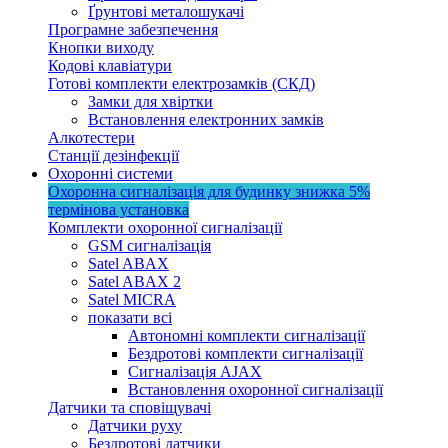
Ґрунтові металошукачі
Програмне забезпечення
Кнопки виходу
Кодові клавіатури
Готові комплекти електрозамків (СКД)
Замки для хвіртки
Встановлення електронних замків
Алкотестери
Станції дезінфекції
Охоронні системи
Охоронна сигналізація для будинку
знижка 5%
термінова установка
Комплекти охоронної сигналізації
GSM сигналізація
Satel ABAX
Satel ABAX 2
Satel MICRA
показати всі
Автономні комплекти сигналізації
Бездротові комплекти сигналізації
Сигналізація AJAX
Встановлення охоронної сигналізації
Датчики та сповіщувачі
Датчики руху
Бездротові датчики