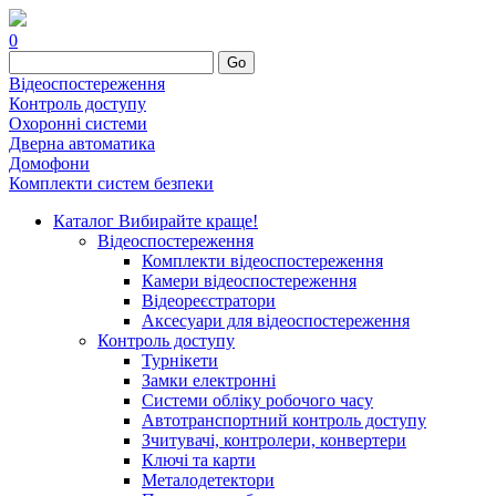
0
Go
Відеоспостереження
Контроль доступу
Охоронні системи
Дверна автоматика
Домофони
Комплекти систем безпеки
Каталог
Вибирайте краще!
Відеоспостереження
Комплекти відеоспостереження
Камери відеоспостереження
Відеореєстратори
Аксесуари для відеоспостереження
Контроль доступу
Турнікети
Замки електронні
Системи обліку робочого часу
Автотранспортний контроль доступу
Зчитувачі, контролери, конвертери
Ключі та карти
Металодетектори