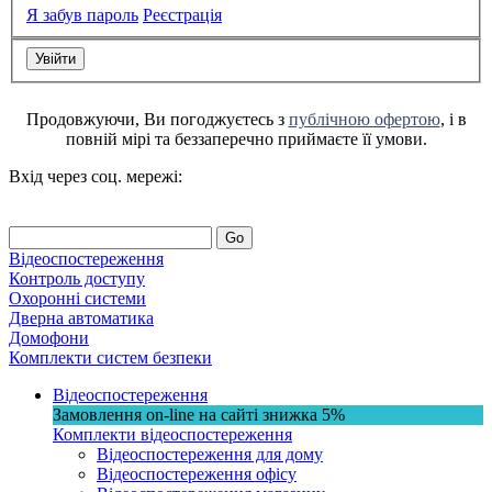
Я забув пароль
Реєстрація
Продовжуючи, Ви погоджуєтесь з
публічною офертою
, і в
повній мірі та беззаперечно приймаєте її умови.
Вхід через соц. мережі:
Go
Відеоспостереження
Контроль доступу
Охоронні системи
Дверна автоматика
Домофони
Комплекти систем безпеки
Відеоспостереження
Замовлення on-line на сайті
знижка
5%
Комплекти відеоспостереження
Відеоспостереження для дому
Відеоспостереження офісу