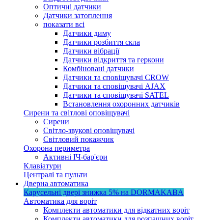
Оптичні датчики
Датчики затоплення
показати всі
Датчики диму
Датчики розбиття скла
Датчики вібрації
Датчики відкриття та геркони
Комбіновані датчики
Датчики та сповіщувачі CROW
Датчики та сповіщувачі AJAX
Датчики та сповіщувачі SATEL
Встановлення охоронних датчиків
Сирени та світлові оповіщувачі
Сирени
Світло-звукові оповіщувачі
Світловий покажчик
Охорона периметра
Активні ІЧ-бар'єри
Клавіатури
Централі та пульти
Дверна автоматика
Карусельні двері
знижка 5%
на DORMAKABA
Автоматика для воріт
Комплекти автоматики для відкатних воріт
Комплекти автоматики для розпашних воріт