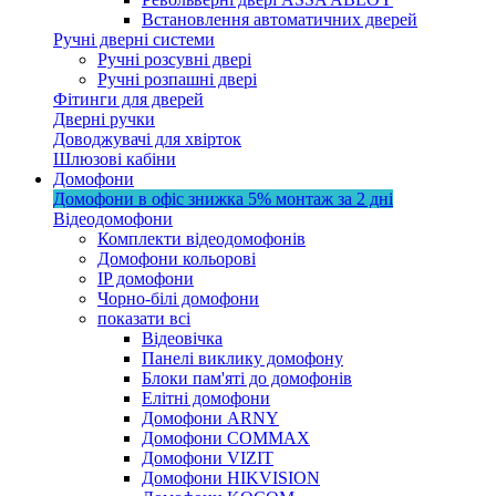
Встановлення автоматичних дверей
Ручні дверні системи
Ручні розсувні двері
Ручні розпашні двері
Фітинги для дверей
Дверні ручки
Доводжувачі для хвірток
Шлюзові кабіни
Домофони
Домофони в офіс
знижка 5%
монтаж за 2 дні
Відеодомофони
Комплекти відеодомофонів
Домофони кольорові
IP домофони
Чорно-білі домофони
показати всі
Відеовічка
Панелі виклику домофону
Блоки пам'яті до домофонів
Елітні домофони
Домофони ARNY
Домофони COMMAX
Домофони VIZIT
Домофони HIKVISION