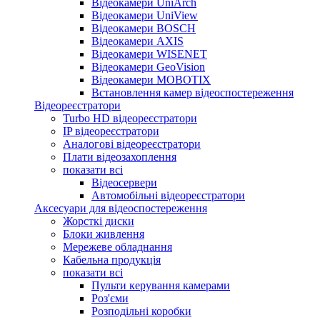
Відеокамери UniArch
Відеокамери UniView
Відеокамери BOSCH
Відеокамери AXIS
Відеокамери WISENET
Відеокамери GeoVision
Відеокамери MOBOTIX
Встановлення камер відеоспостереження
Відеореєстратори
Turbo HD відеореєстратори
IP відеореєстратори
Аналогові відеореєстратори
Плати відеозахоплення
показати всі
Відеосервери
Автомобільні відеореєстратори
Аксесуари для відеоспостереження
Жорсткі диски
Блоки живлення
Мережеве обладнання
Кабельна продукція
показати всі
Пульти керування камерами
Роз'єми
Розподільні коробки