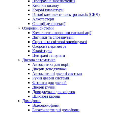
Програмне забезпечення
Кнопки виходу
Кодові клавіатури
Готові комплекти електрозамків (СКД)
Алкотестери
Станції дезінфекції
Охоронні системи
Комплекти охоронної сигналізації
Датчики та сповіщувачі
Сирени та світлові оповіщувачі
Охорона периметра
Клавіатури
Централі та пульти
Дверна автоматика
Автоматика для воріт
Дверні доводжувачі
Автоматичні дверні системи
Ручні дверні системи
Фітинги для дверей
Дверні ручки
Доводжувачі для хвірток
Шлюзові кабіни
Домофони
Відеодомофони
Багатоквартирні домофони