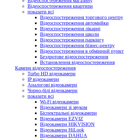
Відеоспостереження магазину
Відеоспостереження квартири
показати всі
Відеоспостереження торгового центру
Відеоспостереження автомийки
Відеоспостереження лікарні
Відеоспостереження школи
Відеоспостереження паркінгу
Відеоспостереження бізнес-центру
Відеоспостереження в обмінний пункт
Бездротове відеоспостереження
Встановлення відеоспостереження
Камери відеоспостереження
Turbo HD відеокамери
IP відеокамери
Аналогові відеокамери
Чорно-білі відеокамери
показати всі
Wi-Fi відеокамери
Відеокамери зі звуком
Біспектральні відеокамери
Відеокамери EZVIZ
Відеокамери HIKVISION
Відеокамери HiLook
Відеокамери DAHUA