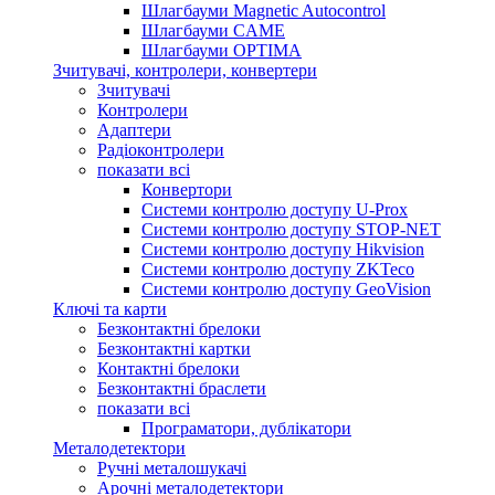
Шлагбауми Magnetic Autocontrol
Шлагбауми CAME
Шлагбауми OPTIMA
Зчитувачі, контролери, конвертери
Зчитувачі
Контролери
Адаптери
Радіоконтролери
показати всі
Конвертори
Системи контролю доступу U-Prox
Системи контролю доступу STOP-NET
Системи контролю доступу Hikvision
Системи контролю доступу ZKTeco
Системи контролю доступу GeoVision
Ключі та карти
Безконтактні брелоки
Безконтактні картки
Контактні брелоки
Безконтактні браслети
показати всі
Програматори, дублікатори
Металодетектори
Ручні металошукачі
Арочні металодетектори