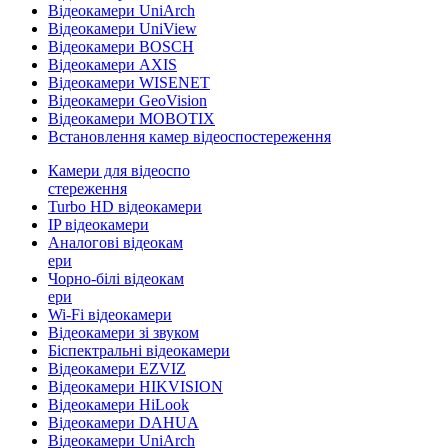
Відеокамери UniArch
Відеокамери UniView
Відеокамери BOSCH
Відеокамери AXIS
Відеокамери WISENET
Відеокамери GeoVision
Відеокамери MOBOTIX
Встановлення камер відеоспостереження
Камери для відеоспо
стереження
Turbo HD відеокамери
IP відеокамери
Аналогові відеокам
ери
Чорно-білі відеокам
ери
Wi-Fi відеокамери
Відеокамери зі звуком
Біспектральні відеокамери
Відеокамери EZVIZ
Відеокамери HIKVISION
Відеокамери HiLook
Відеокамери DAHUA
Відеокамери UniArch