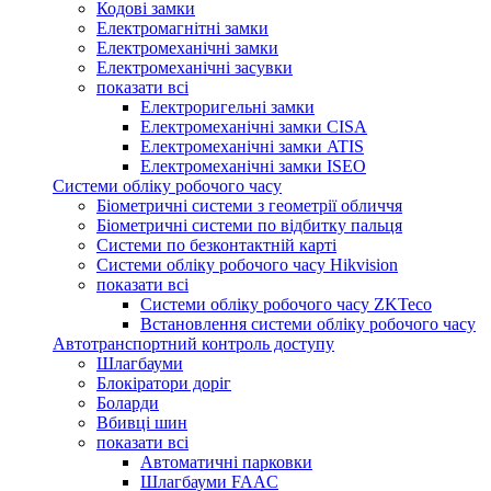
Кодові замки
Електромагнітні замки
Електромеханічні замки
Електромеханічні засувки
показати всі
Електроригельні замки
Електромеханічні замки CISA
Електромеханічні замки ATIS
Електромеханічні замки ISEO
Системи обліку робочого часу
Біометричні системи з геометрії обличчя
Біометричні системи по відбитку пальця
Системи по безконтактній карті
Системи обліку робочого часу Hikvision
показати всі
Системи обліку робочого часу ZKTeco
Встановлення системи обліку робочого часу
Автотранспортний контроль доступу
Шлагбауми
Блокіратори доріг
Боларди
Вбивці шин
показати всі
Автоматичні парковки
Шлагбауми FAAC