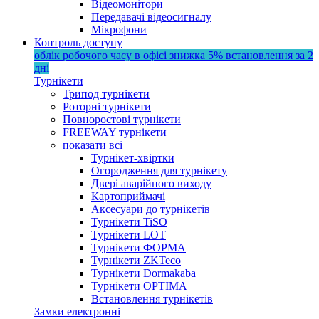
Відеомонітори
Передавачі відеосигналу
Мікрофони
Контроль доступу
облік робочого часу в офісі
знижка 5%
встановлення за 2
дні
Турнікети
Трипод турнікети
Роторні турнікети
Повноростові турнікети
FREEWAY турнікети
показати всі
Турнікет-хвіртки
Огородження для турнікету
Двері аварійного виходу
Картоприймачі
Аксесуари до турнікетів
Турнікети TiSO
Турнікети LOT
Турнікети ФОРМА
Турнікети ZKTeco
Турнікети Dormakaba
Турнікети OPTIMA
Встановлення турнікетів
Замки електронні