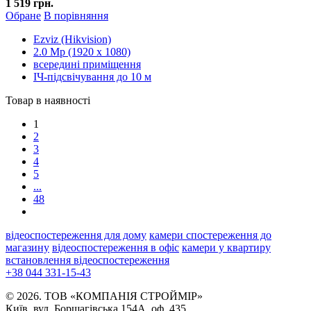
1 519 грн.
Обране
В порівняння
Ezviz (Hikvision)
2.0 Mp (1920 x 1080)
всередині приміщення
ІЧ-підсвічування до 10 м
Товар в наявності
1
2
3
4
5
...
48
відеоспостереження для дому
камери спостереження до
магазину
відеоспостереження в офіс
камери у квартиру
встановлення відеоспостереження
+38 044 331-15-43
© 2026. ТОВ «КОМПАНІЯ СТРОЙМІР»
Київ, вул. Борщагівська 154А, оф. 435