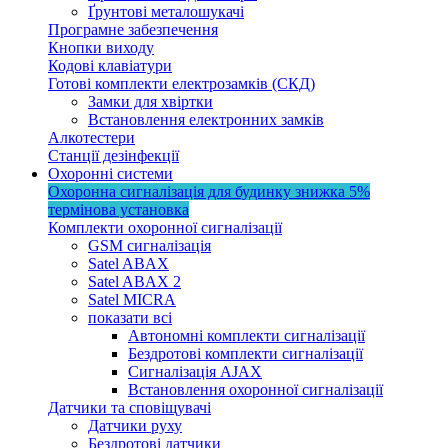
Ґрунтові металошукачі
Програмне забезпечення
Кнопки виходу
Кодові клавіатури
Готові комплекти електрозамків (СКД)
Замки для хвіртки
Встановлення електронних замків
Алкотестери
Станції дезінфекції
Охоронні системи
Охоронна сигналізація для будинку
знижка 5%
термінова установка
Комплекти охоронної сигналізації
GSM сигналізація
Satel ABAX
Satel ABAX 2
Satel MICRA
показати всі
Автономні комплекти сигналізації
Бездротові комплекти сигналізації
Сигналізація AJAX
Встановлення охоронної сигналізації
Датчики та сповіщувачі
Датчики руху
Бездротові датчики