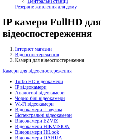
Центральні станції
Резервне живлення для дому
IP камери FullHD для
відеоспостереження
Інтернет магазин
Відеоспостереження
Камери для відеоспостереження
Камери для відеоспостереження
Turbo HD відеокамери
IP відеокамери
Аналогові відеокамери
Чорно-білі відеокамери
Wi-Fi відеокамери
Відеокамери зі звуком
Біспектральні відеокамери
Відеокамери EZVIZ
Відеокамери HIKVISION
Відеокамери HiLook
Відеокамери DAHUA