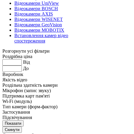
Відеокамери UniView
Відеокамери BOSCH
Відеокамери AXIS
Відеокамери WISENET
Відеокамери GeoVision
Відеокамери MOBOTIX
Встановлення камер відео
спостереження
Розгорнути усі фільтри
Роздрібна ціна
Від
До
Виробник
Якість відео
Роздільна здатність камери
Мікрофон (запис звуку)
Підтримка карт пам'яті
Wi-Fi (модуль)
Тип камери (форм-фактор)
Застосування
Підсвічування