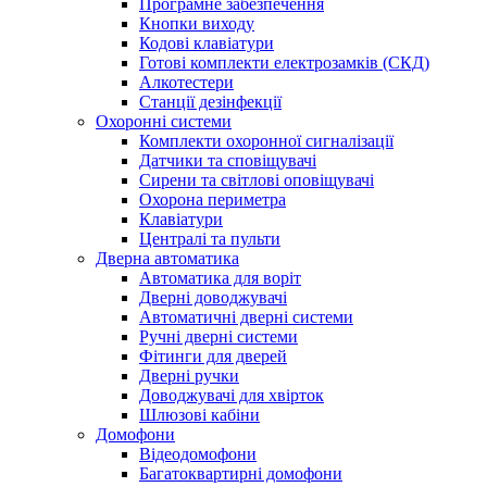
Програмне забезпечення
Кнопки виходу
Кодові клавіатури
Готові комплекти електрозамків (СКД)
Алкотестери
Станції дезінфекції
Охоронні системи
Комплекти охоронної сигналізації
Датчики та сповіщувачі
Сирени та світлові оповіщувачі
Охорона периметра
Клавіатури
Централі та пульти
Дверна автоматика
Автоматика для воріт
Дверні доводжувачі
Автоматичні дверні системи
Ручні дверні системи
Фітинги для дверей
Дверні ручки
Доводжувачі для хвірток
Шлюзові кабіни
Домофони
Відеодомофони
Багатоквартирні домофони