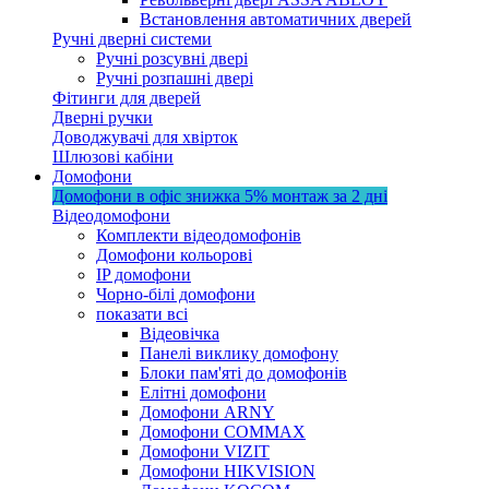
Встановлення автоматичних дверей
Ручні дверні системи
Ручні розсувні двері
Ручні розпашні двері
Фітинги для дверей
Дверні ручки
Доводжувачі для хвірток
Шлюзові кабіни
Домофони
Домофони в офіс
знижка 5%
монтаж за 2 дні
Відеодомофони
Комплекти відеодомофонів
Домофони кольорові
IP домофони
Чорно-білі домофони
показати всі
Відеовічка
Панелі виклику домофону
Блоки пам'яті до домофонів
Елітні домофони
Домофони ARNY
Домофони COMMAX
Домофони VIZIT
Домофони HIKVISION