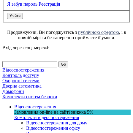
Я забув пароль
Реєстрація
Продовжуючи, Ви погоджуєтесь з
публічною офертою
, і в
повній мірі та беззаперечно приймаєте її умови.
Вхід через соц. мережі:
Go
Відеоспостереження
Контроль доступу
Охоронні системи
Дверна автоматика
Домофони
Комплекти систем безпеки
Відеоспостереження
Замовлення on-line на сайті
знижка
5%
Комплекти відеоспостереження
Відеоспостереження для дому
Відеоспостереження офісу