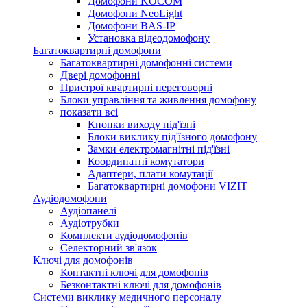
Домофони KOCOM
Домофони NeoLight
Домофони BAS-IP
Установка відеодомофону
Багатоквартирні домофони
Багатоквартирні домофонні системи
Двері домофонні
Пристрої квартирні переговорні
Блоки управління та живлення домофону
показати всі
Кнопки виходу під'їзні
Блоки виклику під'їзного домофону
Замки електромагнітні під'їзні
Координатні комутатори
Адаптери, плати комутації
Багатоквартирні домофони VIZIT
Аудіодомофони
Аудіопанелі
Аудіотрубки
Комплекти аудіодомофонів
Селекторний зв'язок
Ключі для домофонів
Контактні ключі для домофонів
Безконтактні ключі для домофонів
Системи виклику медичного персоналу