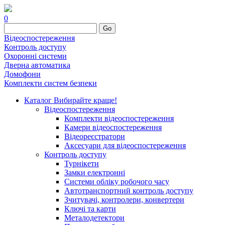
0
Go
Відеоспостереження
Контроль доступу
Охоронні системи
Дверна автоматика
Домофони
Комплекти систем безпеки
Каталог
Вибирайте краще!
Відеоспостереження
Комплекти відеоспостереження
Камери відеоспостереження
Відеореєстратори
Аксесуари для відеоспостереження
Контроль доступу
Турнікети
Замки електронні
Системи обліку робочого часу
Автотранспортний контроль доступу
Зчитувачі, контролери, конвертери
Ключі та карти
Металодетектори