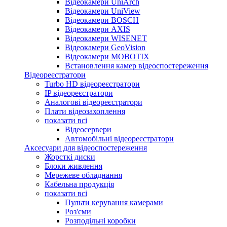
Відеокамери UniArch
Відеокамери UniView
Відеокамери BOSCH
Відеокамери AXIS
Відеокамери WISENET
Відеокамери GeoVision
Відеокамери MOBOTIX
Встановлення камер відеоспостереження
Відеореєстратори
Turbo HD відеореєстратори
IP відеореєстратори
Аналогові відеореєстратори
Плати відеозахоплення
показати всі
Відеосервери
Автомобільні відеореєстратори
Аксесуари для відеоспостереження
Жорсткі диски
Блоки живлення
Мережеве обладнання
Кабельна продукція
показати всі
Пульти керування камерами
Роз'єми
Розподільні коробки