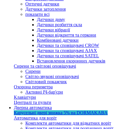
Оптичні датчики
Датчики затоплення
показати всі
Датчики диму
Датчики розбиття скла
Датчики вібрації
Датчики відкриття та геркони
Комбіновані датчики
Датчики та сповіщувачі CROW
Датчики та сповіщувачі AJAX
Датчики та сповіщувачі SATEL
Встановлення охоронних датчиків
Сирени та світлові оповіщувачі
Сирени
Світло-звукові оповіщувачі
Світловий покажчик
Охорона периметра
Активні ІЧ-бар'єри
Клавіатури
Централі та пульти
Дверна автоматика
Карусельні двері
знижка 5%
на DORMAKABA
Автоматика для воріт
Комплекти автоматики для відкатних воріт
Комплекти автоматики для розпашних воріт