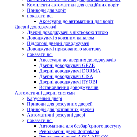
Комплекти автоматики для секційних воріт
Приводи для воріт
показати всі
Аксесуари до автоматики для воріт
Дверні доводжувачі
Дверні доводжувачі з ліктьовою тягою
Доводжувачі з ковзним каналом
Підлогові дверні доводжувачі
Доводжувачі прихованого монтажу
показати всі
Аксесуари до дверних доводжувачів
Дверні доводжувачі GEZE
Дверні доводжувачі DORMA
Дверні доводжувачі CISA
Дверні доводжувачі RYOBI
Встановлення доводжувачів
Автоматичні дверні системи
Карусельні двері
Приводи для розсувних дверей
Приводи для розпашних дверей
Автоматичні розсувні двері
показати всі
Автоматика для безбар’єрного доступу
Револьверні двері dormakaba
Револьверні двері ASSA ABLOY