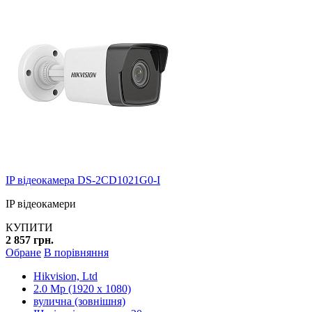
IP відеокамера DS-2CD1021G0-I
IP відеокамери
КУПИТИ
2 857 грн.
Обране
В порівняння
Hikvision, Ltd
2.0 Mp (1920 x 1080)
вулична (зовнішня)