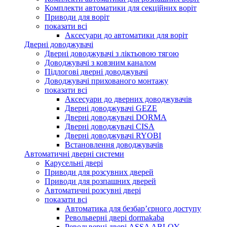
Комплекти автоматики для секційних воріт
Приводи для воріт
показати всі
Аксесуари до автоматики для воріт
Дверні доводжувачі
Дверні доводжувачі з ліктьовою тягою
Доводжувачі з ковзним каналом
Підлогові дверні доводжувачі
Доводжувачі прихованого монтажу
показати всі
Аксесуари до дверних доводжувачів
Дверні доводжувачі GEZE
Дверні доводжувачі DORMA
Дверні доводжувачі CISA
Дверні доводжувачі RYOBI
Встановлення доводжувачів
Автоматичні дверні системи
Карусельні двері
Приводи для розсувних дверей
Приводи для розпашних дверей
Автоматичні розсувні двері
показати всі
Автоматика для безбар’єрного доступу
Револьверні двері dormakaba
Револьверні двері ASSA ABLOY