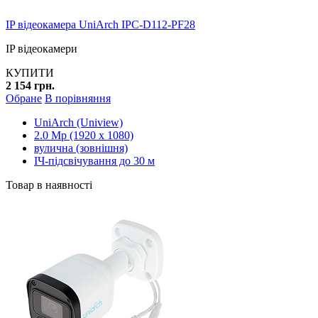
IP відеокамера UniArch IPC-D112-PF28
IP відеокамери
КУПИТИ
2 154 грн.
Обране
В порівняння
UniArch (Uniview)
2.0 Mp (1920 x 1080)
вулична (зовнішня)
ІЧ-підсвічування до 30 м
Товар в наявності