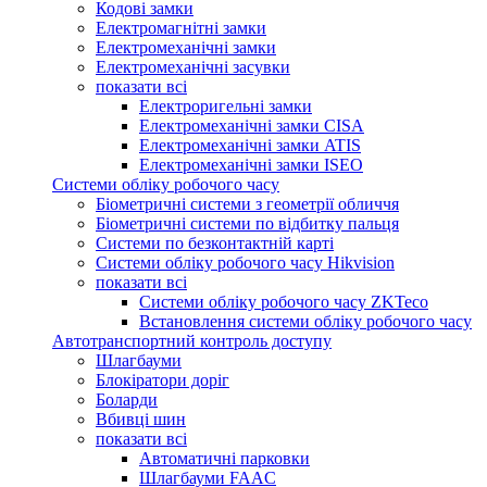
Кодові замки
Електромагнітні замки
Електромеханічні замки
Електромеханічні засувки
показати всі
Електроригельні замки
Електромеханічні замки CISA
Електромеханічні замки ATIS
Електромеханічні замки ISEO
Системи обліку робочого часу
Біометричні системи з геометрії обличчя
Біометричні системи по відбитку пальця
Системи по безконтактній карті
Системи обліку робочого часу Hikvision
показати всі
Системи обліку робочого часу ZKTeco
Встановлення системи обліку робочого часу
Автотранспортний контроль доступу
Шлагбауми
Блокіратори доріг
Боларди
Вбивці шин
показати всі
Автоматичні парковки
Шлагбауми FAAC