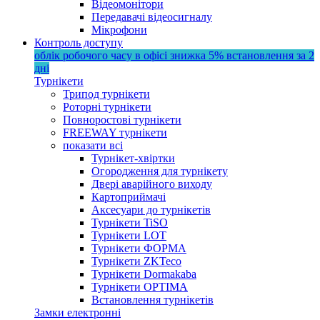
Відеомонітори
Передавачі відеосигналу
Мікрофони
Контроль доступу
облік робочого часу в офісі
знижка 5%
встановлення за 2
дні
Турнікети
Трипод турнікети
Роторні турнікети
Повноростові турнікети
FREEWAY турнікети
показати всі
Турнікет-хвіртки
Огородження для турнікету
Двері аварійного виходу
Картоприймачі
Аксесуари до турнікетів
Турнікети TiSO
Турнікети LOT
Турнікети ФОРМА
Турнікети ZKTeco
Турнікети Dormakaba
Турнікети OPTIMA
Встановлення турнікетів
Замки електронні