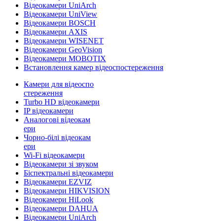
Відеокамери UniArch
Відеокамери UniView
Відеокамери BOSCH
Відеокамери AXIS
Відеокамери WISENET
Відеокамери GeoVision
Відеокамери MOBOTIX
Встановлення камер відеоспостереження
Камери для відеоспо
стереження
Turbo HD відеокамери
IP відеокамери
Аналогові відеокам
ери
Чорно-білі відеокам
ери
Wi-Fi відеокамери
Відеокамери зі звуком
Біспектральні відеокамери
Відеокамери EZVIZ
Відеокамери HIKVISION
Відеокамери HiLook
Відеокамери DAHUA
Відеокамери UniArch