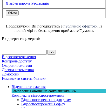
Я забув пароль
Реєстрація
Продовжуючи, Ви погоджуєтесь з
публічною офертою
, і в
повній мірі та беззаперечно приймаєте її умови.
Вхід через соц. мережі:
Go
Відеоспостереження
Контроль доступу
Охоронні системи
Дверна автоматика
Домофони
Комплекти систем безпеки
Відеоспостереження
Замовлення on-line на сайті
знижка
5%
Комплекти відеоспостереження
Відеоспостереження для дому
Відеоспостереження офісу