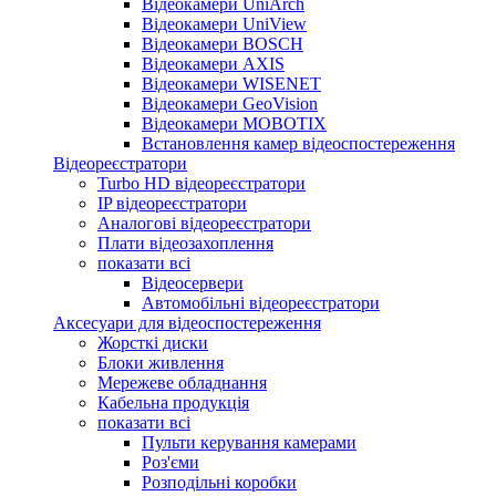
Відеокамери UniArch
Відеокамери UniView
Відеокамери BOSCH
Відеокамери AXIS
Відеокамери WISENET
Відеокамери GeoVision
Відеокамери MOBOTIX
Встановлення камер відеоспостереження
Відеореєстратори
Turbo HD відеореєстратори
IP відеореєстратори
Аналогові відеореєстратори
Плати відеозахоплення
показати всі
Відеосервери
Автомобільні відеореєстратори
Аксесуари для відеоспостереження
Жорсткі диски
Блоки живлення
Мережеве обладнання
Кабельна продукція
показати всі
Пульти керування камерами
Роз'єми
Розподільні коробки