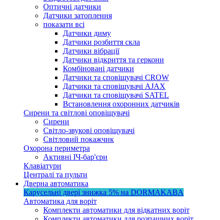
Оптичні датчики
Датчики затоплення
показати всі
Датчики диму
Датчики розбиття скла
Датчики вібрації
Датчики відкриття та геркони
Комбіновані датчики
Датчики та сповіщувачі CROW
Датчики та сповіщувачі AJAX
Датчики та сповіщувачі SATEL
Встановлення охоронних датчиків
Сирени та світлові оповіщувачі
Сирени
Світло-звукові оповіщувачі
Світловий покажчик
Охорона периметра
Активні ІЧ-бар'єри
Клавіатури
Централі та пульти
Дверна автоматика
Карусельні двері
знижка 5%
на DORMAKABA
Автоматика для воріт
Комплекти автоматики для відкатних воріт
Комплекти автоматики для розпашних воріт