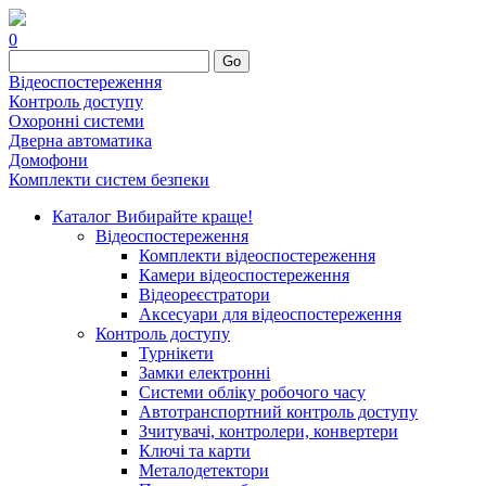
0
Go
Відеоспостереження
Контроль доступу
Охоронні системи
Дверна автоматика
Домофони
Комплекти систем безпеки
Каталог
Вибирайте краще!
Відеоспостереження
Комплекти відеоспостереження
Камери відеоспостереження
Відеореєстратори
Аксесуари для відеоспостереження
Контроль доступу
Турнікети
Замки електронні
Системи обліку робочого часу
Автотранспортний контроль доступу
Зчитувачі, контролери, конвертери
Ключі та карти
Металодетектори