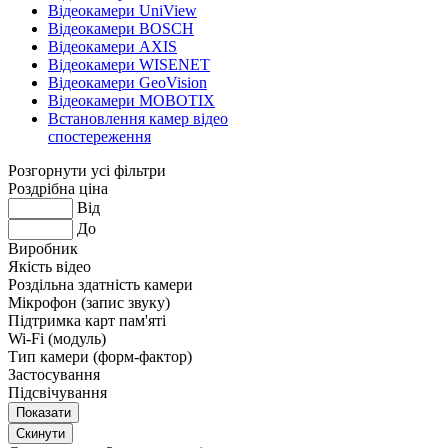
Відеокамери UniView
Відеокамери BOSCH
Відеокамери AXIS
Відеокамери WISENET
Відеокамери GeoVision
Відеокамери MOBOTIX
Встановлення камер відео
спостереження
Розгорнути усі фільтри
Роздрібна ціна
Від
До
Виробник
Якість відео
Роздільна здатність камери
Мікрофон (запис звуку)
Підтримка карт пам'яті
Wi-Fi (модуль)
Тип камери (форм-фактор)
Застосування
Підсвічування