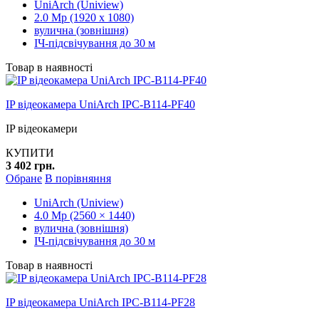
UniArch (Uniview)
2.0 Mp (1920 x 1080)
вулична (зовнішня)
ІЧ-підсвічування до 30 м
Товар в наявності
IP відеокамера UniArch IPC-B114-PF40
IP відеокамери
КУПИТИ
3 402 грн.
Обране
В порівняння
UniArch (Uniview)
4.0 Mp (2560 × 1440)
вулична (зовнішня)
ІЧ-підсвічування до 30 м
Товар в наявності
IP відеокамера UniArch IPC-B114-PF28