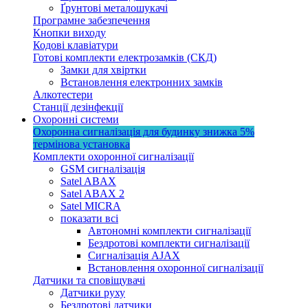
Ґрунтові металошукачі
Програмне забезпечення
Кнопки виходу
Кодові клавіатури
Готові комплекти електрозамків (СКД)
Замки для хвіртки
Встановлення електронних замків
Алкотестери
Станції дезінфекції
Охоронні системи
Охоронна сигналізація для будинку
знижка 5%
термінова установка
Комплекти охоронної сигналізації
GSM сигналізація
Satel ABAX
Satel ABAX 2
Satel MICRA
показати всі
Автономні комплекти сигналізації
Бездротові комплекти сигналізації
Сигналізація AJAX
Встановлення охоронної сигналізації
Датчики та сповіщувачі
Датчики руху
Бездротові датчики