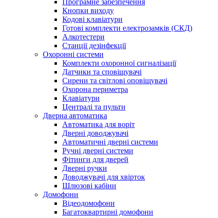
Програмне забезпечення
Кнопки виходу
Кодові клавіатури
Готові комплекти електрозамків (СКД)
Алкотестери
Станції дезінфекції
Охоронні системи
Комплекти охоронної сигналізації
Датчики та сповіщувачі
Сирени та світлові оповіщувачі
Охорона периметра
Клавіатури
Централі та пульти
Дверна автоматика
Автоматика для воріт
Дверні доводжувачі
Автоматичні дверні системи
Ручні дверні системи
Фітинги для дверей
Дверні ручки
Доводжувачі для хвірток
Шлюзові кабіни
Домофони
Відеодомофони
Багатоквартирні домофони