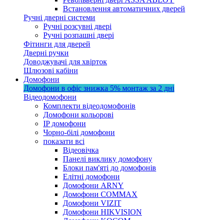
Встановлення автоматичних дверей
Ручні дверні системи
Ручні розсувні двері
Ручні розпашні двері
Фітинги для дверей
Дверні ручки
Доводжувачі для хвірток
Шлюзові кабіни
Домофони
Домофони в офіс
знижка 5%
монтаж за 2 дні
Відеодомофони
Комплекти відеодомофонів
Домофони кольорові
IP домофони
Чорно-білі домофони
показати всі
Відеовічка
Панелі виклику домофону
Блоки пам'яті до домофонів
Елітні домофони
Домофони ARNY
Домофони COMMAX
Домофони VIZIT
Домофони HIKVISION