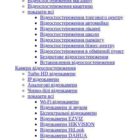
Відеоспостереження магазину
Відеоспостереження квартири
показати всі
Відеоспостереження торгового центру
Відеоспостереження автомийки
Відеоспостереження лікарні
Відеоспостереження школи
Відеоспостереження паркінгу
Відеоспостереження бізнес-центру
Відеоспостереження в обмінний пункт
Бездротове відеоспостереження
Встановлення відеоспостереження
Камери відеоспостереження
Turbo HD відеокамери
IP відеокамери
Аналогові відеокамери
Чорно-білі відеокамери
показати всі
Wi-Fi відеокамери
Відеокамери зі звуком
Біспектральні відеокамери
Відеокамери EZVIZ
Відеокамери HIKVISION
Відеокамери HiLook
Відеокамери DAHUA