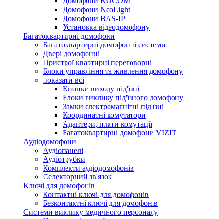
Домофони KOCOM
Домофони NeoLight
Домофони BAS-IP
Установка відеодомофону
Багатоквартирні домофони
Багатоквартирні домофонні системи
Двері домофонні
Пристрої квартирні переговорні
Блоки управління та живлення домофону
показати всі
Кнопки виходу під'їзні
Блоки виклику під'їзного домофону
Замки електромагнітні під'їзні
Координатні комутатори
Адаптери, плати комутації
Багатоквартирні домофони VIZIT
Аудіодомофони
Аудіопанелі
Аудіотрубки
Комплекти аудіодомофонів
Селекторний зв'язок
Ключі для домофонів
Контактні ключі для домофонів
Безконтактні ключі для домофонів
Системи виклику медичного персоналу