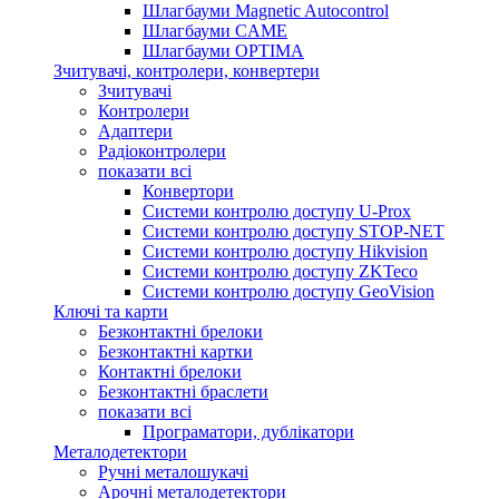
Шлагбауми Magnetic Autocontrol
Шлагбауми CAME
Шлагбауми OPTIMA
Зчитувачі, контролери, конвертери
Зчитувачі
Контролери
Адаптери
Радіоконтролери
показати всі
Конвертори
Системи контролю доступу U-Prox
Системи контролю доступу STOP-NET
Системи контролю доступу Hikvision
Системи контролю доступу ZKTeco
Системи контролю доступу GeoVision
Ключі та карти
Безконтактні брелоки
Безконтактні картки
Контактні брелоки
Безконтактні браслети
показати всі
Програматори, дублікатори
Металодетектори
Ручні металошукачі
Арочні металодетектори