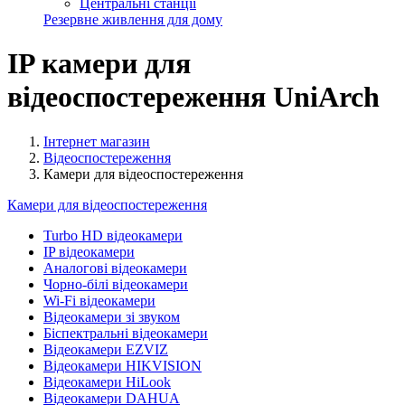
Центральні станції
Резервне живлення для дому
IP камери для
відеоспостереження UniArch
Інтернет магазин
Відеоспостереження
Камери для відеоспостереження
Камери для відеоспостереження
Turbo HD відеокамери
IP відеокамери
Аналогові відеокамери
Чорно-білі відеокамери
Wi-Fi відеокамери
Відеокамери зі звуком
Біспектральні відеокамери
Відеокамери EZVIZ
Відеокамери HIKVISION
Відеокамери HiLook
Відеокамери DAHUA