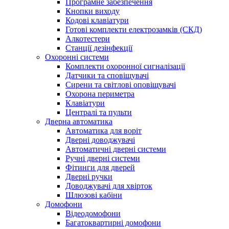
Програмне забезпечення
Кнопки виходу
Кодові клавіатури
Готові комплекти електрозамків (СКД)
Алкотестери
Станції дезінфекції
Охоронні системи
Комплекти охоронної сигналізації
Датчики та сповіщувачі
Сирени та світлові оповіщувачі
Охорона периметра
Клавіатури
Централі та пульти
Дверна автоматика
Автоматика для воріт
Дверні доводжувачі
Автоматичні дверні системи
Ручні дверні системи
Фітинги для дверей
Дверні ручки
Доводжувачі для хвірток
Шлюзові кабіни
Домофони
Відеодомофони
Багатоквартирні домофони