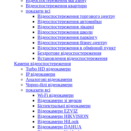
Відеоспостереження магазину
Відеоспостереження квартири
показати всі
Відеоспостереження торгового центру
Відеоспостереження автомийки
Відеоспостереження лікарні
Відеоспостереження школи
Відеоспостереження паркінгу
Відеоспостереження бізнес-центру
Відеоспостереження в обмінний пункт
Бездротове відеоспостереження
Встановлення відеоспостереження
Камери відеоспостереження
Turbo HD відеокамери
IP відеокамери
Аналогові відеокамери
Чорно-білі відеокамери
показати всі
Wi-Fi відеокамери
Відеокамери зі звуком
Біспектральні відеокамери
Відеокамери EZVIZ
Відеокамери HIKVISION
Відеокамери HiLook
Відеокамери DAHUA