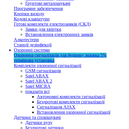
Ґрунтові металошукачі
Програмне забезпечення
Кнопки виходу
Кодові клавіатури
Готові комплекти електрозамків (СКД)
Замки для хвіртки
Встановлення електронних замків
Алкотестери
Станції дезінфекції
Охоронні системи
Охоронна сигналізація для будинку
знижка 5%
термінова установка
Комплекти охоронної сигналізації
GSM сигналізація
Satel ABAX
Satel ABAX 2
Satel MICRA
показати всі
Автономні комплекти сигналізації
Бездротові комплекти сигналізації
Сигналізація AJAX
Встановлення охоронної сигналізації
Датчики та сповіщувачі
Датчики руху
Бездротові датчики