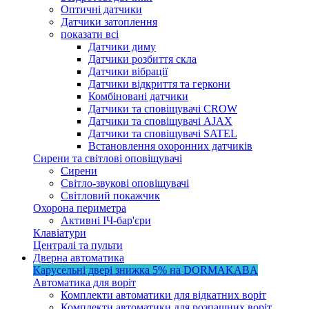
Оптичні датчики
Датчики затоплення
показати всі
Датчики диму
Датчики розбиття скла
Датчики вібрації
Датчики відкриття та геркони
Комбіновані датчики
Датчики та сповіщувачі CROW
Датчики та сповіщувачі AJAX
Датчики та сповіщувачі SATEL
Встановлення охоронних датчиків
Сирени та світлові оповіщувачі
Сирени
Світло-звукові оповіщувачі
Світловий покажчик
Охорона периметра
Активні ІЧ-бар'єри
Клавіатури
Централі та пульти
Дверна автоматика
Карусельні двері
знижка 5%
на DORMAKABA
Автоматика для воріт
Комплекти автоматики для відкатних воріт
Комплекти автоматики для розпашних воріт