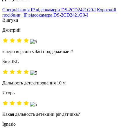
Специфікація IP відеокамери DS-2CD2421G0-I
Короткий
посібник | IP відеокамера DS-2CD2421G0-I
Відгуки
Дмитрий
какую версию safari поддерживает?
SmartEL
Дальность детектирования 10 м
Игорь
Какая дальность детекции pir-датчика?
Ignasio