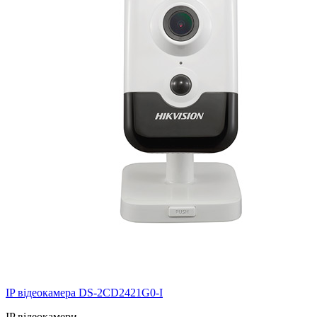
IP відеокамера DS-2CD2421G0-I
IP відеокамери