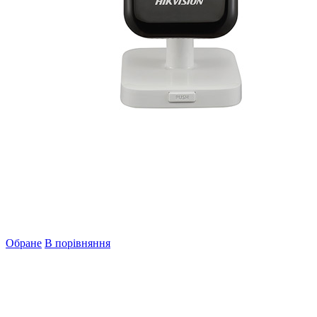
Обране
В порівняння