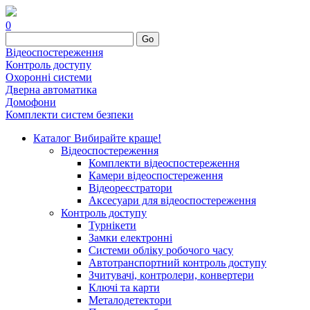
0
Go
Відеоспостереження
Контроль доступу
Охоронні системи
Дверна автоматика
Домофони
Комплекти систем безпеки
Каталог
Вибирайте краще!
Відеоспостереження
Комплекти відеоспостереження
Камери відеоспостереження
Відеореєстратори
Аксесуари для відеоспостереження
Контроль доступу
Турнікети
Замки електронні
Системи обліку робочого часу
Автотранспортний контроль доступу
Зчитувачі, контролери, конвертери
Ключі та карти
Металодетектори