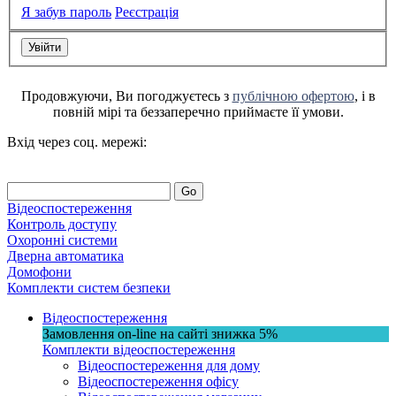
Я забув пароль
Реєстрація
Продовжуючи, Ви погоджуєтесь з
публічною офертою
, і в
повній мірі та беззаперечно приймаєте її умови.
Вхід через соц. мережі:
Go
Відеоспостереження
Контроль доступу
Охоронні системи
Дверна автоматика
Домофони
Комплекти систем безпеки
Відеоспостереження
Замовлення on-line на сайті
знижка
5%
Комплекти відеоспостереження
Відеоспостереження для дому
Відеоспостереження офісу