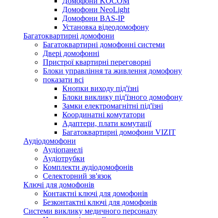
Домофони KOCOM
Домофони NeoLight
Домофони BAS-IP
Установка відеодомофону
Багатоквартирні домофони
Багатоквартирні домофонні системи
Двері домофонні
Пристрої квартирні переговорні
Блоки управління та живлення домофону
показати всі
Кнопки виходу під'їзні
Блоки виклику під'їзного домофону
Замки електромагнітні під'їзні
Координатні комутатори
Адаптери, плати комутації
Багатоквартирні домофони VIZIT
Аудіодомофони
Аудіопанелі
Аудіотрубки
Комплекти аудіодомофонів
Селекторний зв'язок
Ключі для домофонів
Контактні ключі для домофонів
Безконтактні ключі для домофонів
Системи виклику медичного персоналу