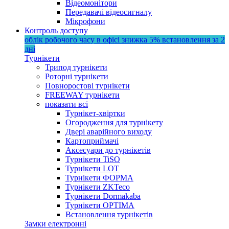
Відеомонітори
Передавачі відеосигналу
Мікрофони
Контроль доступу
облік робочого часу в офісі
знижка 5%
встановлення за 2
дні
Турнікети
Трипод турнікети
Роторні турнікети
Повноростові турнікети
FREEWAY турнікети
показати всі
Турнікет-хвіртки
Огородження для турнікету
Двері аварійного виходу
Картоприймачі
Аксесуари до турнікетів
Турнікети TiSO
Турнікети LOT
Турнікети ФОРМА
Турнікети ZKTeco
Турнікети Dormakaba
Турнікети OPTIMA
Встановлення турнікетів
Замки електронні