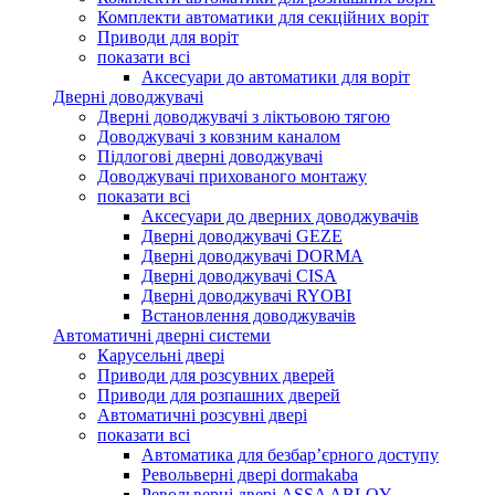
Комплекти автоматики для секційних воріт
Приводи для воріт
показати всі
Аксесуари до автоматики для воріт
Дверні доводжувачі
Дверні доводжувачі з ліктьовою тягою
Доводжувачі з ковзним каналом
Підлогові дверні доводжувачі
Доводжувачі прихованого монтажу
показати всі
Аксесуари до дверних доводжувачів
Дверні доводжувачі GEZE
Дверні доводжувачі DORMA
Дверні доводжувачі CISA
Дверні доводжувачі RYOBI
Встановлення доводжувачів
Автоматичні дверні системи
Карусельні двері
Приводи для розсувних дверей
Приводи для розпашних дверей
Автоматичні розсувні двері
показати всі
Автоматика для безбар’єрного доступу
Револьверні двері dormakaba
Револьверні двері ASSA ABLOY