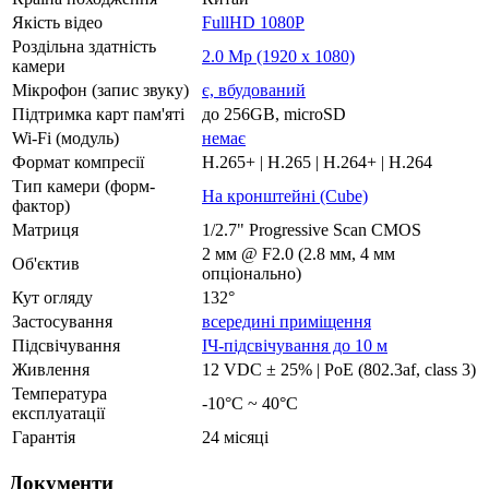
Якість відео
FullHD 1080P
Роздільна здатність
2.0 Mp (1920 x 1080)
камери
Мікрофон (запис звуку)
є, вбудований
Підтримка карт пам'яті
до 256GB, microSD
Wi-Fi (модуль)
немає
Формат компресії
H.265+ | H.265 | H.264+ | H.264
Тип камери (форм-
На кронштейні (Cube)
фактор)
Матриця
1/2.7" Progressive Scan CMOS
2 мм @ F2.0 (2.8 мм, 4 мм
Об'єктив
опціонально)
Кут огляду
132°
Застосування
всередині приміщення
Підсвічування
ІЧ-підсвічування до 10 м
Живлення
12 VDC ± 25% | PoE (802.3af, class 3)
Температура
-10°C ~ 40°C
експлуатації
Гарантія
24 місяці
Документи