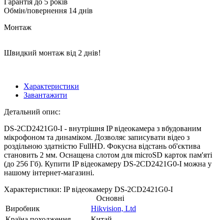
Гарантія до 5 років
Обмін/повернення 14 днів
Монтаж
Швидкий монтаж від 2 днів!
Характеристики
Завантажити
Детальний опис:
DS-2CD2421G0-I - внутрішня IP відеокамера з вбудованим
мікрофоном та динаміком. Дозволяє записувати відео з
роздільною здатністю FullHD. Фокусна відстань об'єктива
становить 2 мм. Оснащена слотом для microSD карток пам'яті
(до 256 Гб). Купити IP відеокамеру DS-2CD2421G0-I можна у
нашому інтернет-магазині.
Характеристики: IP відеокамеру DS-2CD2421G0-I
Основні
Виробник
Hikvision, Ltd
Країна походження
Китай