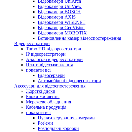
Відеокамери UniArch
Відеокамери UniView
Відеокамери BOSCH
Відеокамери AXIS
Відеокамери WISENET
Відеокамери GeoVision
Відеокамери MOBOTIX
Встановлення камер відеоспостереження
Відеореєстратори
Turbo HD відеореєстратори
IP відеореєстратори
Аналогові відеореєстратори
Плати відеозахоплення
показати всі
Відеосервери
Автомобільні відеореєстратори
Аксесуари для відеоспостереження
Жорсткі диски
Блоки живлення
Мережеве обладнання
Кабельна продукція
показати всі
Пульти керування камерами
Роз'єми
Розподільні коробки