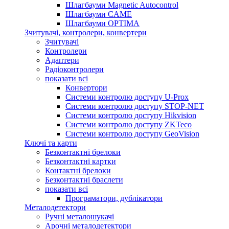
Шлагбауми Magnetic Autocontrol
Шлагбауми CAME
Шлагбауми OPTIMA
Зчитувачі, контролери, конвертери
Зчитувачі
Контролери
Адаптери
Радіоконтролери
показати всі
Конвертори
Системи контролю доступу U-Prox
Системи контролю доступу STOP-NET
Системи контролю доступу Hikvision
Системи контролю доступу ZKTeco
Системи контролю доступу GeoVision
Ключі та карти
Безконтактні брелоки
Безконтактні картки
Контактні брелоки
Безконтактні браслети
показати всі
Програматори, дублікатори
Металодетектори
Ручні металошукачі
Арочні металодетектори