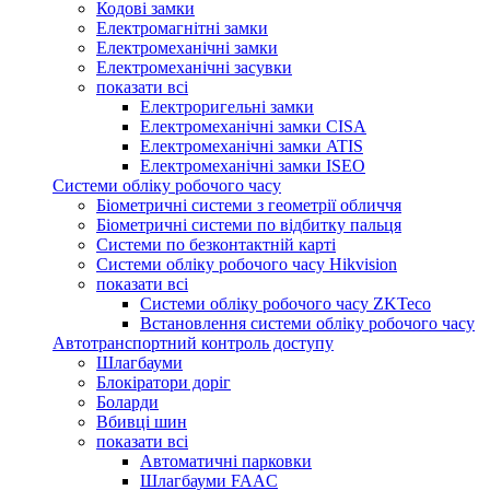
Кодові замки
Електромагнітні замки
Електромеханічні замки
Електромеханічні засувки
показати всі
Електроригельні замки
Електромеханічні замки CISA
Електромеханічні замки ATIS
Електромеханічні замки ISEO
Системи обліку робочого часу
Біометричні системи з геометрії обличчя
Біометричні системи по відбитку пальця
Системи по безконтактній карті
Системи обліку робочого часу Hikvision
показати всі
Системи обліку робочого часу ZKTeco
Встановлення системи обліку робочого часу
Автотранспортний контроль доступу
Шлагбауми
Блокіратори доріг
Боларди
Вбивці шин
показати всі
Автоматичні парковки
Шлагбауми FAAC