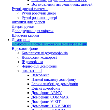
Встановлення автоматичних дверей
Ручні дверні системи
Ручні розсувні двері
Ручні розпашні двері
Фітинги для дверей
Дверні ручки
Доводжувачі для хвірток
Шлюзові кабіни
Домофони
Домофони в офіс
знижка 5%
монтаж за 2 дні
Відеодомофони
Комплекти відеодомофонів
Домофони кольорові
IP домофони
Чорно-білі домофони
показати всі
Відеовічка
Панелі виклику домофону
Блоки пам'яті до домофонів
Елітні домофони
Домофони ARNY
Домофони COMMAX
Домофони VIZIT
Домофони HIKVISION