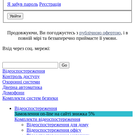
Я забув пароль
Реєстрація
Продовжуючи, Ви погоджуєтесь з
публічною офертою
, і в
повній мірі та беззаперечно приймаєте її умови.
Вхід через соц. мережі:
Go
Відеоспостереження
Контроль доступу
Охоронні системи
Дверна автоматика
Домофони
Комплекти систем безпеки
Відеоспостереження
Замовлення on-line на сайті
знижка
5%
Комплекти відеоспостереження
Відеоспостереження для дому
Відеоспостереження офісу