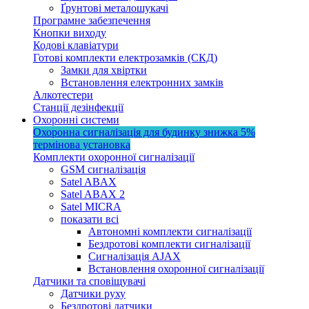
Ґрунтові металошукачі
Програмне забезпечення
Кнопки виходу
Кодові клавіатури
Готові комплекти електрозамків (СКД)
Замки для хвіртки
Встановлення електронних замків
Алкотестери
Станції дезінфекції
Охоронні системи
Охоронна сигналізація для будинку
знижка 5%
термінова установка
Комплекти охоронної сигналізації
GSM сигналізація
Satel ABAX
Satel ABAX 2
Satel MICRA
показати всі
Автономні комплекти сигналізації
Бездротові комплекти сигналізації
Сигналізація AJAX
Встановлення охоронної сигналізації
Датчики та сповіщувачі
Датчики руху
Бездротові датчики