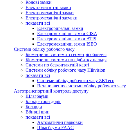
Кодові замки
Електромагнітні замки
Електромеханічні замки
Електромеханічні засувки
показати всі
Електроригельні замки
Електромеханічні замки CISA
Електромеханічні замки ATIS
Електромеханічні замки ISEO
Системи обліку робочого часу
Біометричні системи з геометрії обличчя
Біометричні системи по відбитку пальця
Системи по безконтактній карті
Системи обліку робочого часу Hikvision
показати всі
Системи обліку робочого часу ZKTeco
Встановлення системи обліку робочого часу
Автотранспортний контроль доступу
Шлагбауми
Блокіратори доріг
Боларди
Вбивці шин
показати всі
Автоматичні парковки
Шлагбауми FAAC