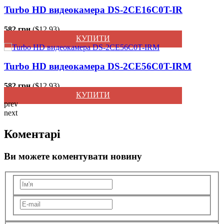
Turbo HD видеокамера DS-2CE16C0T-IR
582 грн.
($12.93)
КУПИТИ
Turbo HD видеокамера DS-2CE56C0T-IRM
582 грн.
($12.93)
КУПИТИ
prev
next
Коментарі
Ви можете коментувати новину