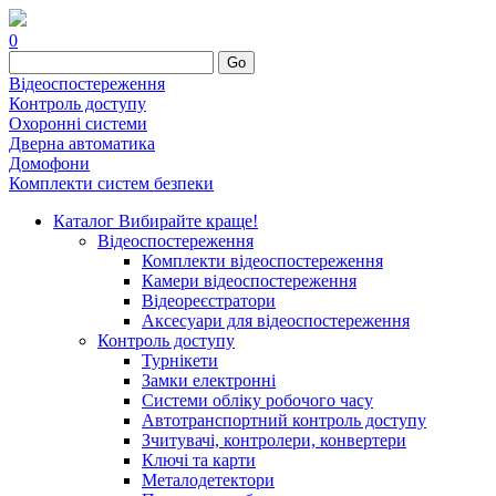
0
Go
Відеоспостереження
Контроль доступу
Охоронні системи
Дверна автоматика
Домофони
Комплекти систем безпеки
Каталог
Вибирайте краще!
Відеоспостереження
Комплекти відеоспостереження
Камери відеоспостереження
Відеореєстратори
Аксесуари для відеоспостереження
Контроль доступу
Турнікети
Замки електронні
Системи обліку робочого часу
Автотранспортний контроль доступу
Зчитувачі, контролери, конвертери
Ключі та карти
Металодетектори