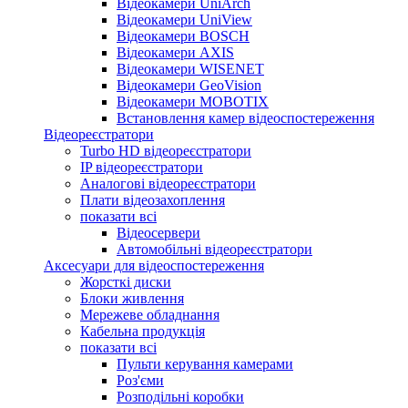
Відеокамери UniArch
Відеокамери UniView
Відеокамери BOSCH
Відеокамери AXIS
Відеокамери WISENET
Відеокамери GeoVision
Відеокамери MOBOTIX
Встановлення камер відеоспостереження
Відеореєстратори
Turbo HD відеореєстратори
IP відеореєстратори
Аналогові відеореєстратори
Плати відеозахоплення
показати всі
Відеосервери
Автомобільні відеореєстратори
Аксесуари для відеоспостереження
Жорсткі диски
Блоки живлення
Мережеве обладнання
Кабельна продукція
показати всі
Пульти керування камерами
Роз'єми
Розподільні коробки