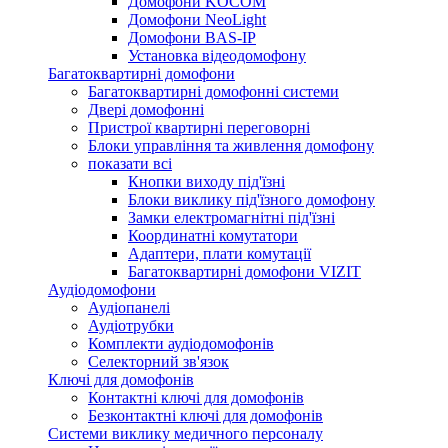
Домофони KOCOM
Домофони NeoLight
Домофони BAS-IP
Установка відеодомофону
Багатоквартирні домофони
Багатоквартирні домофонні системи
Двері домофонні
Пристрої квартирні переговорні
Блоки управління та живлення домофону
показати всі
Кнопки виходу під'їзні
Блоки виклику під'їзного домофону
Замки електромагнітні під'їзні
Координатні комутатори
Адаптери, плати комутації
Багатоквартирні домофони VIZIT
Аудіодомофони
Аудіопанелі
Аудіотрубки
Комплекти аудіодомофонів
Селекторний зв'язок
Ключі для домофонів
Контактні ключі для домофонів
Безконтактні ключі для домофонів
Системи виклику медичного персоналу