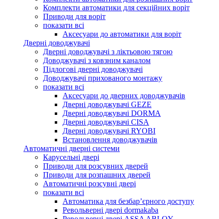
Комплекти автоматики для секційних воріт
Приводи для воріт
показати всі
Аксесуари до автоматики для воріт
Дверні доводжувачі
Дверні доводжувачі з ліктьовою тягою
Доводжувачі з ковзним каналом
Підлогові дверні доводжувачі
Доводжувачі прихованого монтажу
показати всі
Аксесуари до дверних доводжувачів
Дверні доводжувачі GEZE
Дверні доводжувачі DORMA
Дверні доводжувачі CISA
Дверні доводжувачі RYOBI
Встановлення доводжувачів
Автоматичні дверні системи
Карусельні двері
Приводи для розсувних дверей
Приводи для розпашних дверей
Автоматичні розсувні двері
показати всі
Автоматика для безбар’єрного доступу
Револьверні двері dormakaba
Револьверні двері ASSA ABLOY