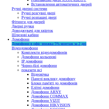
Встановлення автоматичних дверей
Ручні дверні системи
Ручні розсувні двері
Ручні розпашні двері
Фітинги для дверей
Дверні ручки
Доводжувачі для хвірток
Шлюзові кабіни
Домофони
Домофони в офіс
знижка 5%
монтаж за 2 дні
Відеодомофони
Комплекти відеодомофонів
Домофони кольорові
IP домофони
Чорно-білі домофони
показати всі
Відеовічка
Панелі виклику домофону
Блоки пам'яті до домофонів
Елітні домофони
Домофони ARNY
Домофони COMMAX
Домофони VIZIT
Домофони HIKVISION