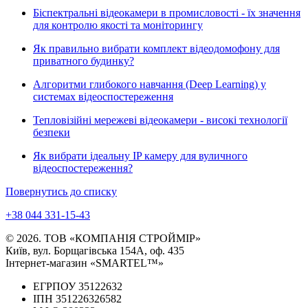
Біспектральні відеокамери в промисловості - їх значення
для контролю якості та моніторингу
Як правильно вибрати комплект відеодомофону для
приватного будинку?
Алгоритми глибокого навчання (Deep Learning) у
системах відеоспостереження
Тепловізійні мережеві відеокамери - високі технології
безпеки
Як вибрати ідеальну IP камеру для вуличного
відеоспостереження?
Повернутись до списку
+38 044 331-15-43
© 2026. ТОВ «КОМПАНІЯ СТРОЙМІР»
Київ, вул. Борщагівська 154А, оф. 435
Інтернет-магазин «SMARTEL™»
ЕГРПОУ 35122632
ІПН 351226326582