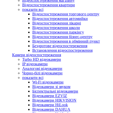
Відеоспостереження магазину
Відеоспостереження квартири
показати всі
Відеоспостереження торгового центру
Відеоспостереження автомийки
Відеоспостереження лікарні
Відеоспостереження школи
Відеоспостереження паркінгу
Відеоспостереження бізнес-центру
Відеоспостереження в обмінний пункт
Бездротове відеоспостереження
Встановлення відеоспостереження
Камери відеоспостереження
Turbo HD відеокамери
IP відеокамери
Аналогові відеокамери
Чорно-білі відеокамери
показати всі
Wi-Fi відеокамери
Відеокамери зі звуком
Біспектральні відеокамери
Відеокамери EZVIZ
Відеокамери HIKVISION
Відеокамери HiLook
Відеокамери DAHUA