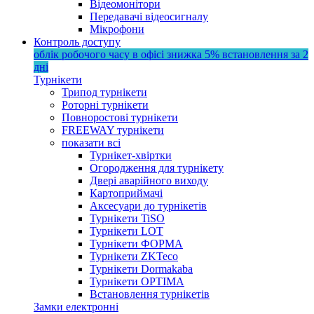
Відеомонітори
Передавачі відеосигналу
Мікрофони
Контроль доступу
облік робочого часу в офісі
знижка 5%
встановлення за 2
дні
Турнікети
Трипод турнікети
Роторні турнікети
Повноростові турнікети
FREEWAY турнікети
показати всі
Турнікет-хвіртки
Огородження для турнікету
Двері аварійного виходу
Картоприймачі
Аксесуари до турнікетів
Турнікети TiSO
Турнікети LOT
Турнікети ФОРМА
Турнікети ZKTeco
Турнікети Dormakaba
Турнікети OPTIMA
Встановлення турнікетів
Замки електронні