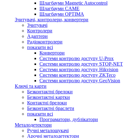
Шлагбауми Magnetic Autocontrol
Шлагбауми CAME
Шлагбауми OPTIMA
Зчитувачі, контролери, конвертери
Зчитувачі
Контролери
Адаптери
Радіоконтролери
показати всі
Конвертори
Системи контролю доступу U-Prox
Системи контролю доступу STOP-NET
Системи контролю доступу Hikvision
Системи контролю доступу ZKTeco
Системи контролю доступу GeoVision
Ключі та карти
Безконтактні брелоки
Безконтактні картки
Контактні брелоки
Безконтактні браслети
показати всі
Програматори, дублікатори
Металодетектори
Ручні металошукачі
Арочні металодетектори