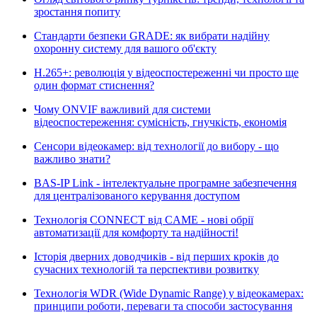
зростання попиту
Стандарти безпеки GRADE: як вибрати надійну
охоронну систему для вашого об'єкту
H.265+: революція у відеоспостереженні чи просто ще
один формат стиснення?
Чому ONVIF важливий для системи
відеоспостереження: сумісність, гнучкість, економія
Сенсори відеокамер: від технології до вибору - що
важливо знати?
BAS-IP Link - інтелектуальне програмне забезпечення
для централізованого керування доступом
Технологія CONNECT від CAME - нові обрії
автоматизації для комфорту та надійності!
Історія дверних доводчиків - від перших кроків до
сучасних технологій та перспективи розвитку
Технологія WDR (Wide Dynamic Range) у відеокамерах:
принципи роботи, переваги та способи застосування