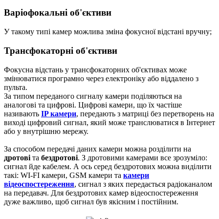
Варіофокальні об'єктиви
У такому типі камер можлива зміна фокусної відстані вручну;
Трансфокаторні об'єктиви
Фокусна відстань у трансфокаторних об'єктивах може
змінюватися програмно через електроніку або віддалено з
пульта.
За типом переданого сигналу камери поділяються на
аналогові та цифрові. Цифрові камери, що їх частіше
називають
IP камери
, передають з матриці без перетворень на
виході цифровий сигнал, який може транслюватися в Інтернет
або у внутрішню мережу.
За способом передачі даних камери можна розділити на
дротові
та
бездротові
. З дротовими камерами все зрозуміло:
сигнал йде кабелем. А ось серед бездротових можна виділити
такі: WI-FI камери, GSM камери та
камери
відеоспостереження
, сигнал з яких передається радіоканалом
на передавач. Для бездротових камер відеоспостереження
дуже важливо, щоб сигнал був якісним і постійним.