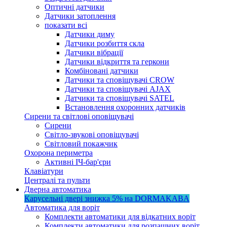
Оптичні датчики
Датчики затоплення
показати всі
Датчики диму
Датчики розбиття скла
Датчики вібрації
Датчики відкриття та геркони
Комбіновані датчики
Датчики та сповіщувачі CROW
Датчики та сповіщувачі AJAX
Датчики та сповіщувачі SATEL
Встановлення охоронних датчиків
Сирени та світлові оповіщувачі
Сирени
Світло-звукові оповіщувачі
Світловий покажчик
Охорона периметра
Активні ІЧ-бар'єри
Клавіатури
Централі та пульти
Дверна автоматика
Карусельні двері
знижка 5%
на DORMAKABA
Автоматика для воріт
Комплекти автоматики для відкатних воріт
Комплекти автоматики для розпашних воріт