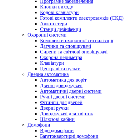
Програмне забезпечення
Кнопки виходу
Кодові клавіатури
Готові комплекти електрозамків (СКД)
Алкотестери
Станції дезінфекції
Охоронні системи
Комплекти охоронної сигналізації
Датчики та сповіщувачі
Сирени та світлові оповіщувачі
Охорона периметра
Клавіатури
Централі та пульти
Дверна автоматика
Автоматика для воріт
Дверні доводжувачі
Автоматичні дверні системи
Ручні дверні системи
Фітинги для дверей
Дверні ручки
Доводжувачі для хвірток
Шлюзові кабіни
Домофони
Відеодомофони
Багатоквартирні домофони