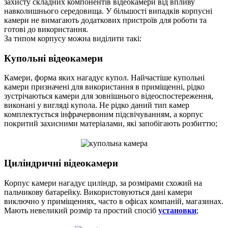
захисту складних компонентів відеокамери від впливу
навколишнього середовища. У більшості випадків корпусні
камери не вимагають додаткових пристроїв для роботи та
готові до використання.
За типом корпусу можна виділити такі:
Купольні відеокамери
Камери, форма яких нагадує купол. Найчастіше купольні
камери призначені для використання в приміщенні, рідко
зустрічаються камери для зовнішнього відеоспостереження,
виконані у вигляді купола. Не рідко даний тип камер
комплектується інфрачервоним підсвічуванням, а корпус
покритий захисними матеріалами, які запобігають розбиттю;
Циліндричні відеокамери
Корпус камери нагадує циліндр, за розмірами схожий на
пальчикову батарейку. Використовуються дані камери
виключно у приміщеннях, часто в офісах компаній, магазинах.
Мають невеликий розмір та простий спосіб
установки
;