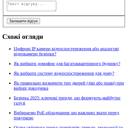
Залишити відгук
Схожі огляди
Цифрові IP камери відеоспостереження або аналогові
відеокамери безпеки?
Як вибрати домофон для багатоквартирного будинку?
Як вибрати систему відеоспостереження для дому?
Як правильно визначити тип дверей (ліві або праві) при
виборі доводчика
Безпека 2025: ключові тренди, що формують майбутнє
галузі
Вибираємо PoE-обладнання: що важливо знати перед
покупкою
Огляд світового ринку турнікетів: тренди, технології та