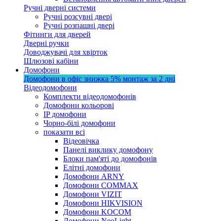
Ручні дверні системи
Ручні розсувні двері
Ручні розпашні двері
Фітинги для дверей
Дверні ручки
Доводжувачі для хвірток
Шлюзові кабіни
Домофони
Домофони в офіс
знижка 5%
монтаж за 2 дні
Відеодомофони
Комплекти відеодомофонів
Домофони кольорові
IP домофони
Чорно-білі домофони
показати всі
Відеовічка
Панелі виклику домофону
Блоки пам'яті до домофонів
Елітні домофони
Домофони ARNY
Домофони COMMAX
Домофони VIZIT
Домофони HIKVISION
Домофони KOCOM
Домофони NeoLight