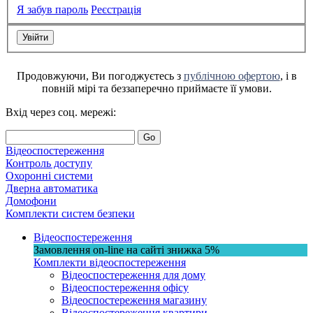
Я забув пароль
Реєстрація
Продовжуючи, Ви погоджуєтесь з
публічною офертою
, і в
повній мірі та беззаперечно приймаєте її умови.
Вхід через соц. мережі:
Go
Відеоспостереження
Контроль доступу
Охоронні системи
Дверна автоматика
Домофони
Комплекти систем безпеки
Відеоспостереження
Замовлення on-line на сайті
знижка
5%
Комплекти відеоспостереження
Відеоспостереження для дому
Відеоспостереження офісу
Відеоспостереження магазину
Відеоспостереження квартири