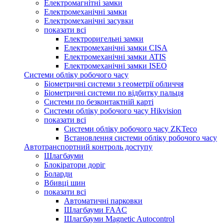
Електромагнітні замки
Електромеханічні замки
Електромеханічні засувки
показати всі
Електроригельні замки
Електромеханічні замки CISA
Електромеханічні замки ATIS
Електромеханічні замки ISEO
Системи обліку робочого часу
Біометричні системи з геометрії обличчя
Біометричні системи по відбитку пальця
Системи по безконтактній карті
Системи обліку робочого часу Hikvision
показати всі
Системи обліку робочого часу ZKTeco
Встановлення системи обліку робочого часу
Автотранспортний контроль доступу
Шлагбауми
Блокіратори доріг
Боларди
Вбивці шин
показати всі
Автоматичні парковки
Шлагбауми FAAC
Шлагбауми Magnetic Autocontrol