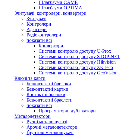
Шлагбауми CAME
Шлагбауми OPTIMA
Зчитувачі, контролери, конвертери
Зчитувачі
Контролери
Адаптери
Радіоконтролери
показати всі
Конвертори
Системи контролю доступу U-Prox
Системи контролю доступу STOP-NET
Системи контролю доступу Hikvision
Системи контролю доступу ZKTeco
Системи контролю доступу GeoVision
Ключі та карти
Безконтактні брелоки
Безконтактні картки
Контактні брелоки
Безконтактні браслети
показати всі
Програматори, дублікатори
Металодетектори
Ручні металошукачі
Арочні металодетектори
Ґрунтові металошукачі