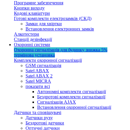
Програмне забезпечення
Кнопки виходу
Кодові клавіатури
Готові комплекти електрозамків (СКД)
Замки для хвіртки
Встановлення електронних замків
Алкотестери
Станції дезінфекції
Охоронні системи
Охоронна сигналізація для будинку
знижка 5%
термінова установка
Комплекти охоронної сигналізації
GSM сигналізація
Satel ABAX
Satel ABAX 2
Satel MICRA
показати всі
Автономні комплекти сигналізації
Бездротові комплекти сигналізації
Сигналізація AJAX
Встановлення охоронної сигналізації
Датчики та сповіщувачі
Датчики руху
Бездротові датчики
Оптичні датчики