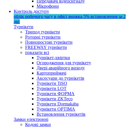
Передавачі відеосигналу
Мікрофони
Контроль доступу
облік робочого часу в офісі
знижка 5%
встановлення за 2
дні
Турнікети
Трипод турнікети
Роторні турнікети
Повноростові турнікети
FREEWAY турнікети
показати всі
Турнікет-хвіртки
Огородження для турнікету
Двері аварійного виходу
Картоприймачі
Аксесуари до турнікетів
Турнікети TiSO
Турнікети LOT
Турнікети ФОРМА
Турнікети ZKTeco
Турнікети Dormakaba
Турнікети OPTIMA
Встановлення турнікетів
Замки електронні
Кодові замки