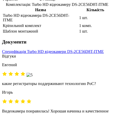
Комплектація: Turbo HD відеокамеру DS-2CE56D8T-ITME
Назва
Кількість
Turbo HD відеокамера DS-2CE56D8T-
1 шт.
ITME
Кріпильний комплект
1 комп.
Шаблон монтажний
1 шт.
Документи
Специфікація Turbo HD відеокамери DS-2CE56D8T-ITME
Відгуки
Евгений
какие регистраторы поддерживают технологию PoC?
Игорь
Видеокамера понравилась! Хорошая начинка и качественное