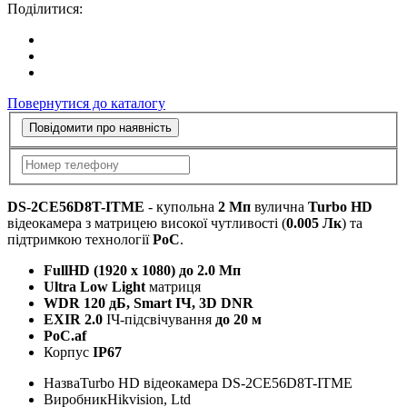
Поділитися:
Повернутися до каталогу
Повідомити про наявність
DS-2CE56D8T-ITME
- купольна
2 Мп
вулична
Turbo HD
відеокамера з матрицею високої чутливості (
0.005 Лк
) та
підтримкою технології
PoC
.
FullHD (1920 x 1080) до 2.0 Mп
Ultra Low Light
матриця
WDR 120 дБ, Smart ІЧ, 3D DNR
EXIR 2.0
ІЧ-підсвічування
до 20 м
PoC.af
Корпус
IP67
Назва
Turbo HD відеокамера DS-2CE56D8T-ITME
Виробник
Hikvision, Ltd