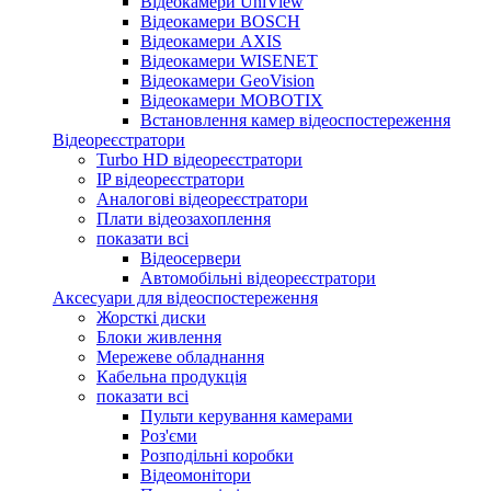
Відеокамери UniView
Відеокамери BOSCH
Відеокамери AXIS
Відеокамери WISENET
Відеокамери GeoVision
Відеокамери MOBOTIX
Встановлення камер відеоспостереження
Відеореєстратори
Turbo HD відеореєстратори
IP відеореєстратори
Аналогові відеореєстратори
Плати відеозахоплення
показати всі
Відеосервери
Автомобільні відеореєстратори
Аксесуари для відеоспостереження
Жорсткі диски
Блоки живлення
Мережеве обладнання
Кабельна продукція
показати всі
Пульти керування камерами
Роз'єми
Розподільні коробки
Відеомонітори