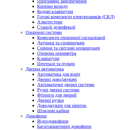
Програмне забезпечення
Кнопки виходу
Кодові клавіатури
Готові комплекти електрозамків (СКД)
Алкотестери
Станції дезінфекції
Охоронні системи
Комплекти охоронної сигналізації
Датчики та сповіщувачі
Сирени та світлові оповіщувачі
Охорона периметра
Клавіатури
Централі та пульти
Дверна автоматика
Автоматика для воріт
Дверні доводжувачі
Автоматичні дверні системи
Ручні дверні системи
Фітинги для дверей
Дверні ручки
Доводжувачі для хвірток
Шлюзові кабіни
Домофони
Відеодомофони
Багатоквартирні домофони