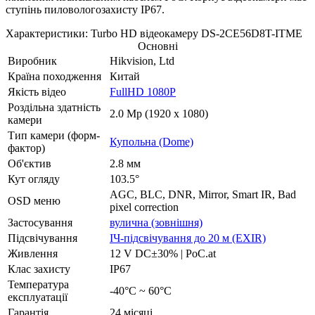
ступінь пиловологозахисту IP67.
Характеристики: Turbo HD відеокамеру DS-2CE56D8T-ITME
Основні
Виробник
Hikvision, Ltd
Країна походження
Китай
Якість відео
FullHD 1080P
Роздільна здатність
2.0 Mp (1920 x 1080)
камери
Тип камери (форм-
Купольна (Dome)
фактор)
Об'єктив
2.8 мм
Кут огляду
103.5°
AGC, BLC, DNR, Mirror, Smart IR, Bad
OSD меню
pixel correction
Застосування
вулична (зовнішня)
Підсвічування
ІЧ-підсвічування до 20 м (EXIR)
Живлення
12 V DC±30% | PoC.at
Клас захисту
IP67
Температура
-40°C ~ 60°C
експлуатації
Гарантія
24 місяці