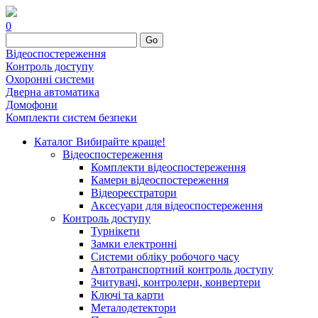
0
Go
Відеоспостереження
Контроль доступу
Охоронні системи
Дверна автоматика
Домофони
Комплекти систем безпеки
Каталог
Вибирайте краще!
Відеоспостереження
Комплекти відеоспостереження
Камери відеоспостереження
Відеореєстратори
Аксесуари для відеоспостереження
Контроль доступу
Турнікети
Замки електронні
Системи обліку робочого часу
Автотранспортний контроль доступу
Зчитувачі, контролери, конвертери
Ключі та карти
Металодетектори