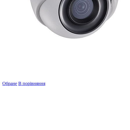
Обране
В порівняння