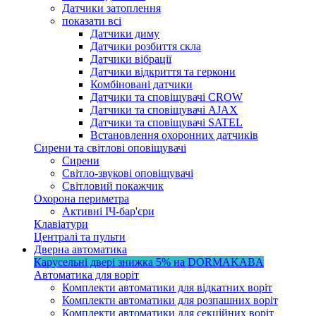
Датчики затоплення
показати всі
Датчики диму
Датчики розбиття скла
Датчики вібрації
Датчики відкриття та геркони
Комбіновані датчики
Датчики та сповіщувачі CROW
Датчики та сповіщувачі AJAX
Датчики та сповіщувачі SATEL
Встановлення охоронних датчиків
Сирени та світлові оповіщувачі
Сирени
Світло-звукові оповіщувачі
Світловий покажчик
Охорона периметра
Активні ІЧ-бар'єри
Клавіатури
Централі та пульти
Дверна автоматика
Карусельні двері
знижка 5%
на DORMAKABA
Автоматика для воріт
Комплекти автоматики для відкатних воріт
Комплекти автоматики для розпашних воріт
Комплекти автоматики для секційних воріт