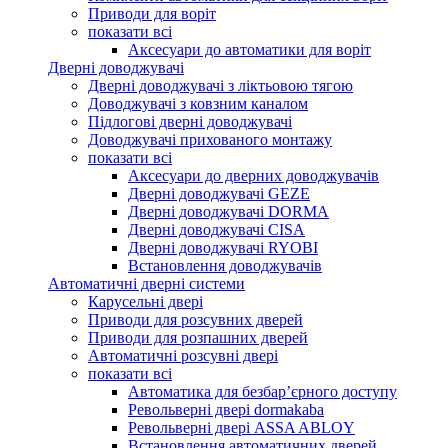
Приводи для воріт
показати всі
Аксесуари до автоматики для воріт
Дверні доводжувачі
Дверні доводжувачі з ліктьовою тягою
Доводжувачі з ковзним каналом
Підлогові дверні доводжувачі
Доводжувачі прихованого монтажу
показати всі
Аксесуари до дверних доводжувачів
Дверні доводжувачі GEZE
Дверні доводжувачі DORMA
Дверні доводжувачі CISA
Дверні доводжувачі RYOBI
Встановлення доводжувачів
Автоматичні дверні системи
Карусельні двері
Приводи для розсувних дверей
Приводи для розпашних дверей
Автоматичні розсувні двері
показати всі
Автоматика для безбар’єрного доступу
Револьверні двері dormakaba
Револьверні двері ASSA ABLOY
Встановлення автоматичних дверей