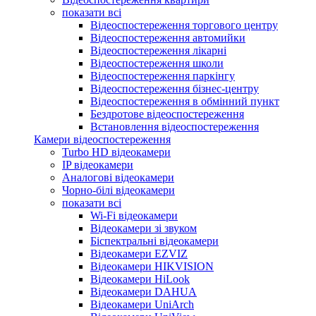
показати всі
Відеоспостереження торгового центру
Відеоспостереження автомийки
Відеоспостереження лікарні
Відеоспостереження школи
Відеоспостереження паркінгу
Відеоспостереження бізнес-центру
Відеоспостереження в обмінний пункт
Бездротове відеоспостереження
Встановлення відеоспостереження
Камери відеоспостереження
Turbo HD відеокамери
IP відеокамери
Аналогові відеокамери
Чорно-білі відеокамери
показати всі
Wi-Fi відеокамери
Відеокамери зі звуком
Біспектральні відеокамери
Відеокамери EZVIZ
Відеокамери HIKVISION
Відеокамери HiLook
Відеокамери DAHUA
Відеокамери UniArch