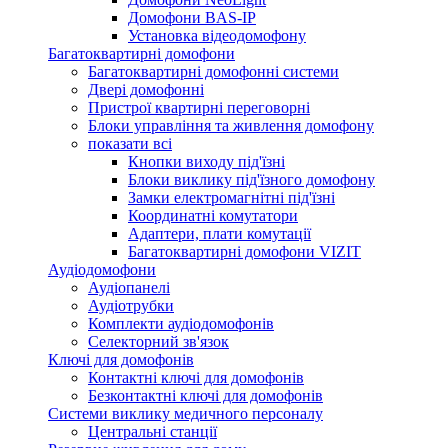
Домофони BAS-IP
Установка відеодомофону
Багатоквартирні домофони
Багатоквартирні домофонні системи
Двері домофонні
Пристрої квартирні переговорні
Блоки управління та живлення домофону
показати всі
Кнопки виходу під'їзні
Блоки виклику під'їзного домофону
Замки електромагнітні під'їзні
Координатні комутатори
Адаптери, плати комутації
Багатоквартирні домофони VIZIT
Аудіодомофони
Аудіопанелі
Аудіотрубки
Комплекти аудіодомофонів
Селекторний зв'язок
Ключі для домофонів
Контактні ключі для домофонів
Безконтактні ключі для домофонів
Системи виклику медичного персоналу
Центральні станції