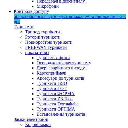
Передавачі відеосигналу
Мікрофони
Контроль доступу
облік робочого часу в офісі
знижка 5%
встановлення за 2
дні
Турнікети
Трипод турнікети
Роторні турнікети
Повноростові турнікети
FREEWAY турнікети
показати всі
Турнікет-хвіртки
Огородження для турнікету
Двері аварійного виходу
Картоприймачі
Аксесуари до турнікетів
Турнікети TiSO
Турнікети LOT
Турнікети ФОРМА
Турнікети ZKTeco
Турнікети Dormakaba
Турнікети OPTIMA
Встановлення турнікетів
Замки електронні
Кодові замки