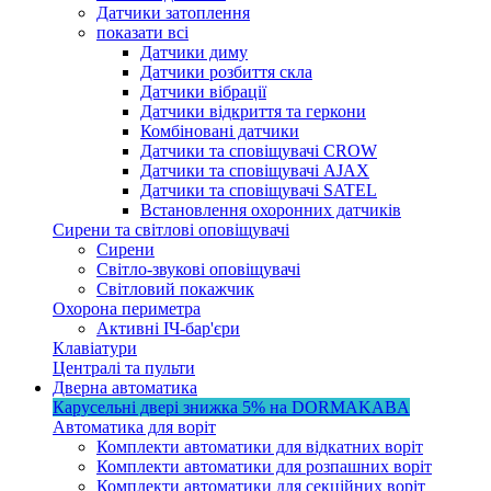
Датчики затоплення
показати всі
Датчики диму
Датчики розбиття скла
Датчики вібрації
Датчики відкриття та геркони
Комбіновані датчики
Датчики та сповіщувачі CROW
Датчики та сповіщувачі AJAX
Датчики та сповіщувачі SATEL
Встановлення охоронних датчиків
Сирени та світлові оповіщувачі
Сирени
Світло-звукові оповіщувачі
Світловий покажчик
Охорона периметра
Активні ІЧ-бар'єри
Клавіатури
Централі та пульти
Дверна автоматика
Карусельні двері
знижка 5%
на DORMAKABA
Автоматика для воріт
Комплекти автоматики для відкатних воріт
Комплекти автоматики для розпашних воріт
Комплекти автоматики для секційних воріт