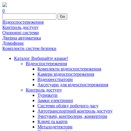
0
Go
Відеоспостереження
Контроль доступу
Охоронні системи
Дверна автоматика
Домофони
Комплекти систем безпеки
Каталог
Вибирайте краще!
Відеоспостереження
Комплекти відеоспостереження
Камери відеоспостереження
Відеореєстратори
Аксесуари для відеоспостереження
Контроль доступу
Турнікети
Замки електронні
Системи обліку робочого часу
Автотранспортний контроль доступу
Зчитувачі, контролери, конвертери
Ключі та карти
Металодетектори