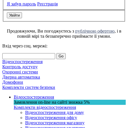
Я забув пароль
Реєстрація
Продовжуючи, Ви погоджуєтесь з
публічною офертою
, і в
повній мірі та беззаперечно приймаєте її умови.
Вхід через соц. мережі:
Go
Відеоспостереження
Контроль доступу
Охоронні системи
Дверна автоматика
Домофони
Комплекти систем безпеки
Відеоспостереження
Замовлення on-line на сайті
знижка
5%
Комплекти відеоспостереження
Відеоспостереження для дому
Відеоспостереження офісу
Відеоспостереження магазину
Відеоспостереження квартири