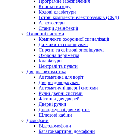
Програмне забезпечення
Кнопки виходу
Кодові клавіатури
Готові комплекти електрозамків (СКД)
Алкотестери
Станції дезінфекції
Охоронні системи
Комплекти охоронної сигналізації
Датчики та сповіщувачі
Сирени та світлові оповіщувачі
Охорона периметра
Клавіатури
Централі та пульти
Дверна автоматика
Автоматика для воріт
Дверні доводжувачі
Автоматичні дверні системи
Ручні дверні системи
Фітинги для дверей
Дверні ручки
Доводжувачі для хвірток
Шлюзові кабіни
Домофони
Відеодомофони
Багатоквартирні домофони