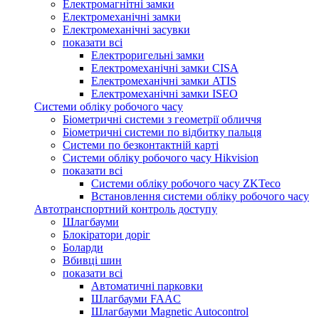
Електромагнітні замки
Електромеханічні замки
Електромеханічні засувки
показати всі
Електроригельні замки
Електромеханічні замки CISA
Електромеханічні замки ATIS
Електромеханічні замки ISEO
Системи обліку робочого часу
Біометричні системи з геометрії обличчя
Біометричні системи по відбитку пальця
Системи по безконтактній карті
Системи обліку робочого часу Hikvision
показати всі
Системи обліку робочого часу ZKTeco
Встановлення системи обліку робочого часу
Автотранспортний контроль доступу
Шлагбауми
Блокіратори доріг
Боларди
Вбивці шин
показати всі
Автоматичні парковки
Шлагбауми FAAC
Шлагбауми Magnetic Autocontrol