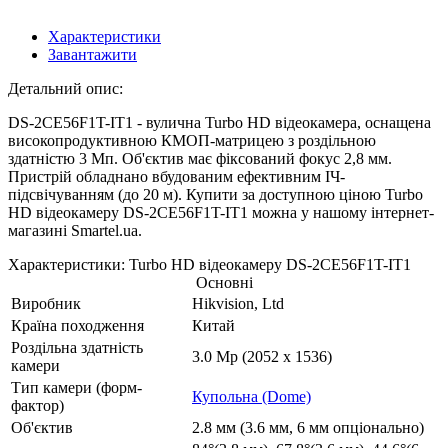
Характеристики
Завантажити
Детальний опис:
DS-2CE56F1T-IT1 - вулична Turbo HD відеокамера, оснащена
високопродуктивною КМОП-матрицею з роздільною
здатністю 3 Мп. Об'єктив має фіксований фокус 2,8 мм.
Пристрій обладнано вбудованим ефективним ІЧ-
підсвічуванням (до 20 м). Купити за доступною ціною Turbo
HD відеокамеру DS-2CE56F1T-IT1 можна у нашому інтернет-
магазині Smartel.ua.
Характеристики: Turbo HD відеокамеру DS-2CE56F1T-IT1
Основні
Виробник
Hikvision, Ltd
Країна походження
Китай
Роздільна здатність
3.0 Mp (2052 x 1536)
камери
Тип камери (форм-
Купольна (Dome)
фактор)
Об'єктив
2.8 мм (3.6 мм, 6 мм опціонально)