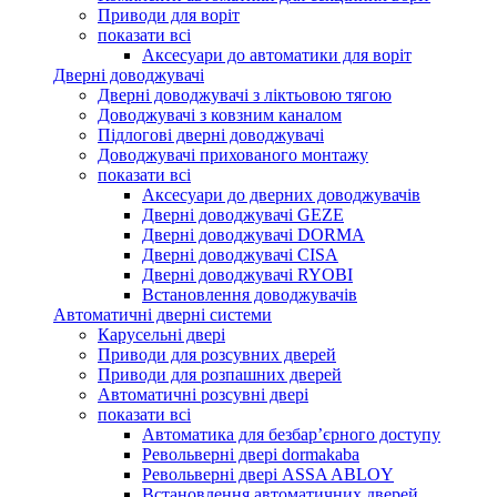
Приводи для воріт
показати всі
Аксесуари до автоматики для воріт
Дверні доводжувачі
Дверні доводжувачі з ліктьовою тягою
Доводжувачі з ковзним каналом
Підлогові дверні доводжувачі
Доводжувачі прихованого монтажу
показати всі
Аксесуари до дверних доводжувачів
Дверні доводжувачі GEZE
Дверні доводжувачі DORMA
Дверні доводжувачі CISA
Дверні доводжувачі RYOBI
Встановлення доводжувачів
Автоматичні дверні системи
Карусельні двері
Приводи для розсувних дверей
Приводи для розпашних дверей
Автоматичні розсувні двері
показати всі
Автоматика для безбар’єрного доступу
Револьверні двері dormakaba
Револьверні двері ASSA ABLOY
Встановлення автоматичних дверей