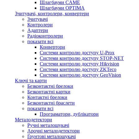
Шлагбауми CAME
Шлагбауми OPTIMA
Зчитувачі, контролери, конвертери
Зчитувачі
Контролери
Адаптери
Радіоконтролери
показати всі
Конвертори
Системи контролю доступу U-Prox
Системи контролю доступу STOP-NET
Системи контролю доступу Hikvision
Системи контролю доступу ZKTeco
Системи контролю доступу GeoVision
Ключі та карти
Безконтактні брелоки
Безконтактні картки
Контактні брелоки
Безконтактні браслети
показати всі
Програматори, дублікатори
Металодетектори
Ручні металошукачі
Арочні металодетектори
Ґрунтові металошукачі