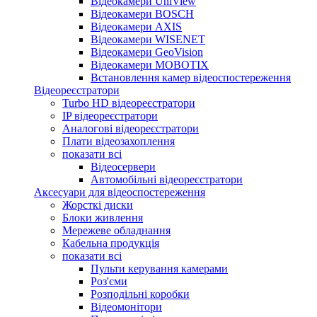
Відеокамери UniView
Відеокамери BOSCH
Відеокамери AXIS
Відеокамери WISENET
Відеокамери GeoVision
Відеокамери MOBOTIX
Встановлення камер відеоспостереження
Відеореєстратори
Turbo HD відеореєстратори
IP відеореєстратори
Аналогові відеореєстратори
Плати відеозахоплення
показати всі
Відеосервери
Автомобільні відеореєстратори
Аксесуари для відеоспостереження
Жорсткі диски
Блоки живлення
Мережеве обладнання
Кабельна продукція
показати всі
Пульти керування камерами
Роз'єми
Розподільні коробки
Відеомонітори