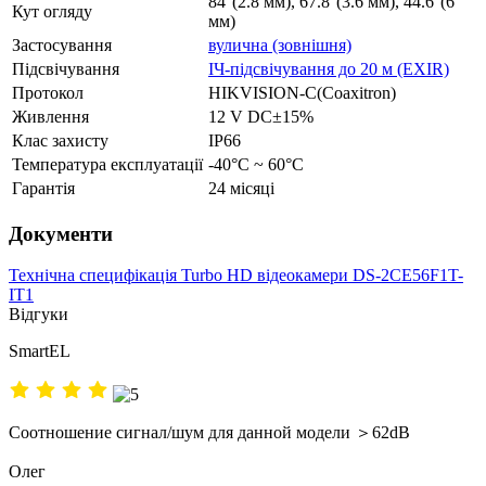
84°(2.8 мм), 67.8°(3.6 мм), 44.6°(6
Кут огляду
мм)
Застосування
вулична (зовнішня)
Підсвічування
ІЧ-підсвічування до 20 м (EXIR)
Протокол
HIKVISION-C(Coaxitron)
Живлення
12 V DC±15%
Клас захисту
IP66
Температура експлуатації
-40°C ~ 60°C
Гарантія
24 місяці
Документи
Технічна специфікація Turbo HD відеокамери DS-2CE56F1T-
IT1
Відгуки
SmartEL
Соотношение сигнал/шум для данной модели ＞62dB
Олег