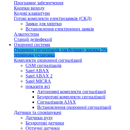
Програмне забезпечення
Кнопки виходу
Кодові клавіатури
Готові комплекти електрозамків (СКД)
Замки для хвіртки
Встановлення електронних замків
Алкотестери
Станції дезінфекції
Охоронні системи
Охоронна сигналізація для будинку
знижка 5%
термінова установка
Комплекти охоронної сигналізації
GSM сигналізація
Satel ABAX
Satel ABAX 2
Satel MICRA
показати всі
Автономні комплекти сигналізації
Бездротові комплекти сигналізації
Сигналізація AJAX
Встановлення охоронної сигналізації
Датчики та сповіщувачі
Датчики руху
Бездротові датчики
Оптичні датчики