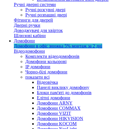
Ручні дверні системи
Ручні розсувні двері
Ручні розпашні двері
Фітинги для дверей
Дверні ручки
Доводжувачі для хвірток
Шлюзові кабіни
Домофони
Домофони в офіс
знижка 5%
монтаж за 2 дні
Відеодомофони
Комплекти відеодомофонів
Домофони кольорові
IP домофони
Чорно-білі домофони
показати всі
Відеовічка
Панелі виклику домофону
Блоки пам'яті до домофонів
Елітні домофони
Домофони ARNY
Домофони COMMAX
Домофони VIZIT
Домофони HIKVISION
Домофони KOCOM
Домофони NeoLight