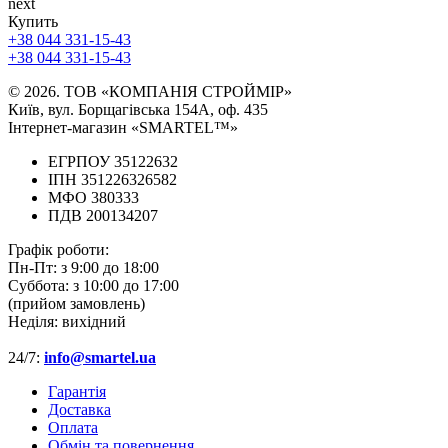
next
Купить
+38 044 331-15-43
+38 044 331-15-43
© 2026. ТОВ «КОМПАНІЯ СТРОЙМІР»
Київ, вул. Борщагівська 154А, оф. 435
Інтернет-магазин «SMARTEL™»
ЕГРПОУ 35122632
ІПН 351226326582
МФО 380333
ПДВ 200134207
Графік роботи:
Пн-Пт:
з 9:00 до 18:00
Суббота:
з 10:00 до 17:00
(прийом замовлень)
Неділя:
вихідний
24/7:
info@smartel.ua
Гарантія
Доставка
Оплата
Обмін та повернення