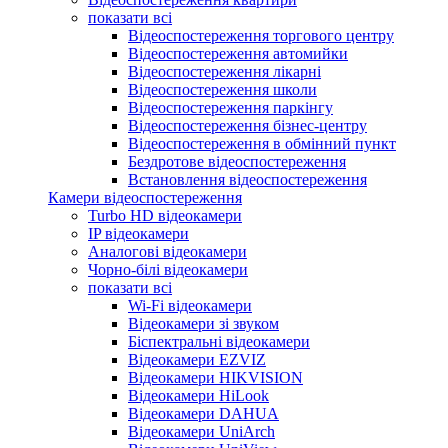
показати всі
Відеоспостереження торгового центру
Відеоспостереження автомийки
Відеоспостереження лікарні
Відеоспостереження школи
Відеоспостереження паркінгу
Відеоспостереження бізнес-центру
Відеоспостереження в обмінний пункт
Бездротове відеоспостереження
Встановлення відеоспостереження
Камери відеоспостереження
Turbo HD відеокамери
IP відеокамери
Аналогові відеокамери
Чорно-білі відеокамери
показати всі
Wi-Fi відеокамери
Відеокамери зі звуком
Біспектральні відеокамери
Відеокамери EZVIZ
Відеокамери HIKVISION
Відеокамери HiLook
Відеокамери DAHUA
Відеокамери UniArch