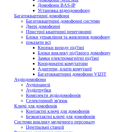
Домофони BAS-IP
Установка відеодомофону
Багатоквартирні домофони
Багатоквартирні домофонні системи
Двері домофонні
Пристрої квартирні переговорні
Блоки управління та живлення домофону
показати всі
Кнопки виходу під'їзні
Блоки виклику під'їзного домофону
Замки електромагнітні під'їзні
Координатні комутатори
Адаптери, плати комутації
Багатоквартирні домофони VIZIT
Аудіодомофони
Аудіопанелі
Аудіотрубки
Комплекти аудіодомофонів
Селекторний зв'язок
Ключі для домофонів
Контактні ключі для домофонів
Безконтактні ключі для домофонів
Системи виклику медичного персоналу
Центральні станції