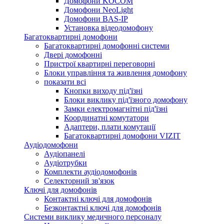
Домофони KOCOM
Домофони NeoLight
Домофони BAS-IP
Установка відеодомофону
Багатоквартирні домофони
Багатоквартирні домофонні системи
Двері домофонні
Пристрої квартирні переговорні
Блоки управління та живлення домофону
показати всі
Кнопки виходу під'їзні
Блоки виклику під'їзного домофону
Замки електромагнітні під'їзні
Координатні комутатори
Адаптери, плати комутації
Багатоквартирні домофони VIZIT
Аудіодомофони
Аудіопанелі
Аудіотрубки
Комплекти аудіодомофонів
Селекторний зв'язок
Ключі для домофонів
Контактні ключі для домофонів
Безконтактні ключі для домофонів
Системи виклику медичного персоналу