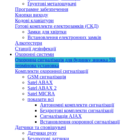
Ґрунтові металошукачі
Програмне забезпечення
Кнопки виходу
Кодові клавіатури
Готові комплекти електрозамків (СКД)
Замки для хвіртки
Встановлення електронних замків
Алкотестери
Станції дезінфекції
Охоронні системи
Охоронна сигналізація для будинку
знижка 5%
термінова установка
Комплекти охоронної сигналізації
GSM сигналізація
Satel ABAX
Satel ABAX 2
Satel MICRA
показати всі
Автономні комплекти сигналізації
Бездротові комплекти сигналізації
Сигналізація AJAX
Встановлення охоронної сигналізації
Датчики та сповіщувачі
Датчики руху
Бездротові датчики