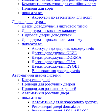
Комплекти автоматики для секційних воріт
Приводи для воріт
показати всі
Аксесуари до автоматики для воріт
Дверні доводжувачі
Дверні доводжувачі з ліктьовою тягою
Доводжувачі з ковзним каналом
Підлогові дверні доводжувачі
Доводжувачі прихованого монтажу
показати всі
Аксесуари до дверних доводжувачів
Дверні доводжувачі GEZE
Дверні доводжувачі DORMA
Дверні доводжувачі CISA
Дверні доводжувачі RYOBI
Встановлення доводжувачів
Автоматичні дверні системи
Карусельні двері
Приводи для розсувних дверей
Приводи для розпашних дверей
Автоматичні розсувні двері
показати всі
Автоматика для безбар’єрного доступу
Револьверні двері dormakaba
Револьверні двері ASSA ABLOY