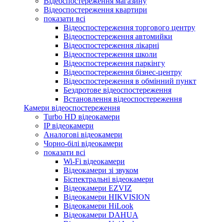
Відеоспостереження магазину
Відеоспостереження квартири
показати всі
Відеоспостереження торгового центру
Відеоспостереження автомийки
Відеоспостереження лікарні
Відеоспостереження школи
Відеоспостереження паркінгу
Відеоспостереження бізнес-центру
Відеоспостереження в обмінний пункт
Бездротове відеоспостереження
Встановлення відеоспостереження
Камери відеоспостереження
Turbo HD відеокамери
IP відеокамери
Аналогові відеокамери
Чорно-білі відеокамери
показати всі
Wi-Fi відеокамери
Відеокамери зі звуком
Біспектральні відеокамери
Відеокамери EZVIZ
Відеокамери HIKVISION
Відеокамери HiLook
Відеокамери DAHUA