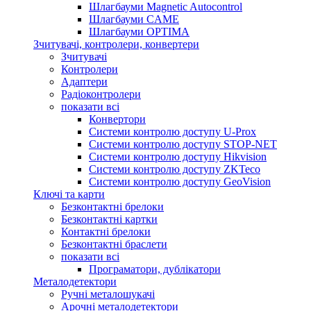
Шлагбауми Magnetic Autocontrol
Шлагбауми CAME
Шлагбауми OPTIMA
Зчитувачі, контролери, конвертери
Зчитувачі
Контролери
Адаптери
Радіоконтролери
показати всі
Конвертори
Системи контролю доступу U-Prox
Системи контролю доступу STOP-NET
Системи контролю доступу Hikvision
Системи контролю доступу ZKTeco
Системи контролю доступу GeoVision
Ключі та карти
Безконтактні брелоки
Безконтактні картки
Контактні брелоки
Безконтактні браслети
показати всі
Програматори, дублікатори
Металодетектори
Ручні металошукачі
Арочні металодетектори