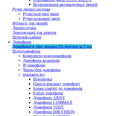
Встановлення автоматичних дверей
Ручні дверні системи
Ручні розсувні двері
Ручні розпашні двері
Фітинги для дверей
Дверні ручки
Доводжувачі для хвірток
Шлюзові кабіни
Домофони
Домофони в офіс
знижка 5%
монтаж за 2 дні
Відеодомофони
Комплекти відеодомофонів
Домофони кольорові
IP домофони
Чорно-білі домофони
показати всі
Відеовічка
Панелі виклику домофону
Блоки пам'яті до домофонів
Елітні домофони
Домофони ARNY
Домофони COMMAX
Домофони VIZIT
Домофони HIKVISION