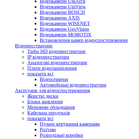
Відеокамери UniArch
Відеокамери UniView
Відеокамери BOSCH
Відеокамери AXIS
Відеокамери WISENET
Відеокамери GeoVision
Відеокамери MOBOTIX
Встановлення камер відеоспостереження
Відеореєстратори
Turbo HD відеореєстратори
IP відеореєстратори
Аналогові відеореєстратори
Плати відеозахоплення
показати всі
Відеосервери
Автомобільні відеореєстратори
Аксесуари для відеоспостереження
Жорсткі диски
Блоки живлення
Мережеве обладнання
Кабельна продукція
показати всі
Пульти керування камерами
Роз'єми
Розподільні коробки