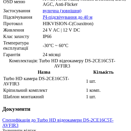
OSD меню
AGC, Anti-Flicker
Застосування
вулична (зовнішня)
Підсвічування
ІЧ-підсвічування до 40 м
Протокол
HIKVISION-C(Coaxitron)
Живлення
24 V AC | 12 V DC
Клас захисту
IP66
Температура
-30°C ~ 60°C
експлуатації
Гарантія
24 місяці
Комплектація: Turbo HD відеокамеру DS-2CE16C5T-
AVFIR3
Назва
Кількість
Turbo HD камера DS-2CE16C5T-
1 шт.
AVFIR3
Кріпильний комплект
1 комп.
Шаблон монтажний
1 шт.
Документи
Специфікація до Turbo HD відеокамери DS-2CE16C5T-
AVFIR3
Залишити відгук