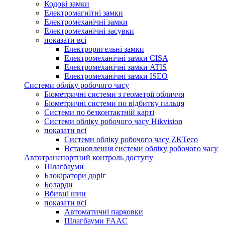
Кодові замки
Електромагнітні замки
Електромеханічні замки
Електромеханічні засувки
показати всі
Електроригельні замки
Електромеханічні замки CISA
Електромеханічні замки ATIS
Електромеханічні замки ISEO
Системи обліку робочого часу
Біометричні системи з геометрії обличчя
Біометричні системи по відбитку пальця
Системи по безконтактній карті
Системи обліку робочого часу Hikvision
показати всі
Системи обліку робочого часу ZKTeco
Встановлення системи обліку робочого часу
Автотранспортний контроль доступу
Шлагбауми
Блокіратори доріг
Боларди
Вбивці шин
показати всі
Автоматичні парковки
Шлагбауми FAAC