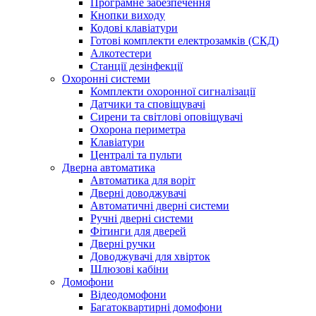
Програмне забезпечення
Кнопки виходу
Кодові клавіатури
Готові комплекти електрозамків (СКД)
Алкотестери
Станції дезінфекції
Охоронні системи
Комплекти охоронної сигналізації
Датчики та сповіщувачі
Сирени та світлові оповіщувачі
Охорона периметра
Клавіатури
Централі та пульти
Дверна автоматика
Автоматика для воріт
Дверні доводжувачі
Автоматичні дверні системи
Ручні дверні системи
Фітинги для дверей
Дверні ручки
Доводжувачі для хвірток
Шлюзові кабіни
Домофони
Відеодомофони
Багатоквартирні домофони