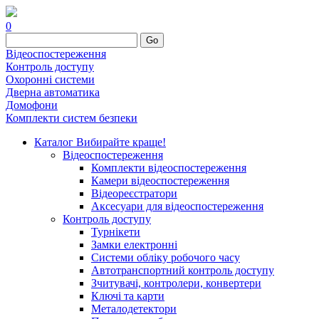
0
Go
Відеоспостереження
Контроль доступу
Охоронні системи
Дверна автоматика
Домофони
Комплекти систем безпеки
Каталог
Вибирайте краще!
Відеоспостереження
Комплекти відеоспостереження
Камери відеоспостереження
Відеореєстратори
Аксесуари для відеоспостереження
Контроль доступу
Турнікети
Замки електронні
Системи обліку робочого часу
Автотранспортний контроль доступу
Зчитувачі, контролери, конвертери
Ключі та карти
Металодетектори