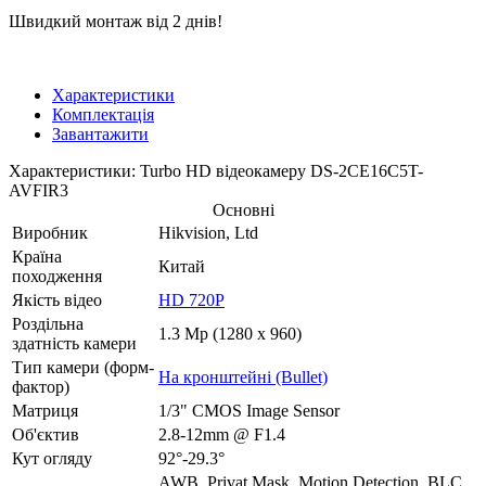
Швидкий монтаж від 2 днів!
Характеристики
Комплектація
Завантажити
Характеристики: Turbo HD відеокамеру DS-2CE16C5T-
AVFIR3
Основні
Виробник
Hikvision, Ltd
Країна
Китай
походження
Якість відео
HD 720P
Роздільна
1.3 Mp (1280 x 960)
здатність камери
Тип камери (форм-
На кронштейні (Bullet)
фактор)
Матриця
1/3" CMOS Image Sensor
Об'єктив
2.8-12mm @ F1.4
Кут огляду
92°-29.3°
AWB, Privat Mask, Motion Detection, BLC,