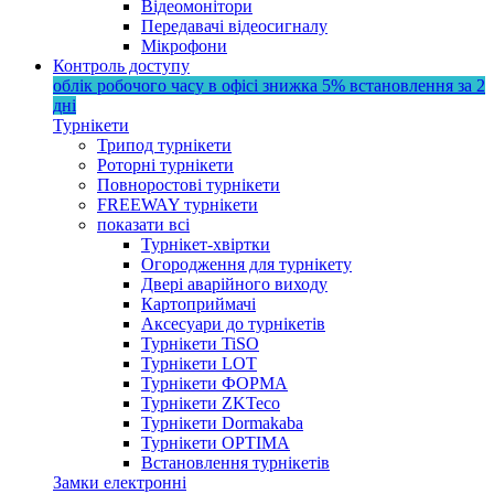
Відеомонітори
Передавачі відеосигналу
Мікрофони
Контроль доступу
облік робочого часу в офісі
знижка 5%
встановлення за 2
дні
Турнікети
Трипод турнікети
Роторні турнікети
Повноростові турнікети
FREEWAY турнікети
показати всі
Турнікет-хвіртки
Огородження для турнікету
Двері аварійного виходу
Картоприймачі
Аксесуари до турнікетів
Турнікети TiSO
Турнікети LOT
Турнікети ФОРМА
Турнікети ZKTeco
Турнікети Dormakaba
Турнікети OPTIMA
Встановлення турнікетів
Замки електронні