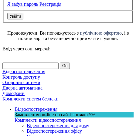
Я забув пароль
Реєстрація
Продовжуючи, Ви погоджуєтесь з
публічною офертою
, і в
повній мірі та беззаперечно приймаєте її умови.
Вхід через соц. мережі:
Go
Відеоспостереження
Контроль доступу
Охоронні системи
Дверна автоматика
Домофони
Комплекти систем безпеки
Відеоспостереження
Замовлення on-line на сайті
знижка
5%
Комплекти відеоспостереження
Відеоспостереження для дому
Відеоспостереження офісу