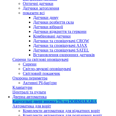
Оптичні датчики
Датчики затоплення
показати всі
Датчики диму
Датчики розбиття скла
Датчики вібрації
Датчики відкриття та геркони
Комбіновані датчики
Датчики та сповіщувачі CROW
Датчики та сповіщувачі AJAX
Датчики та сповіщувачі SATEL
Встановлення охоронних датчиків
Сирени та світлові оповіщувачі
Сирени
Світло-звукові оповіщувачі
Світловий покажчик
Охорона периметра
Активні ІЧ-бар'єри
Клавіатури
Централі та пульти
Дверна автоматика
Карусельні двері
знижка 5%
на DORMAKABA
Автоматика для воріт
Комплекти автоматики для відкатних воріт
Комплекти автоматики для розпашних воріт