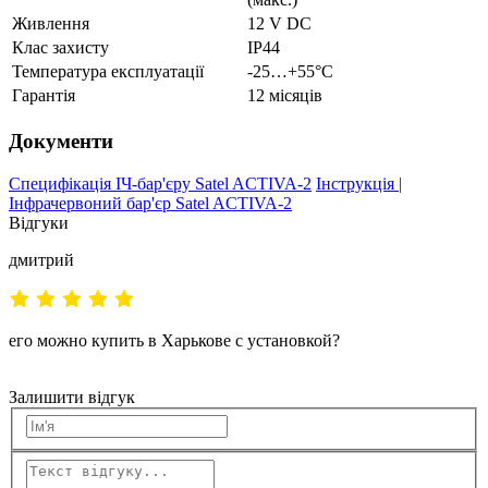
Живлення
12 V DC
Клас захисту
IP44
Температура експлуатації
-25…+55°C
Гарантія
12 місяців
Документи
Специфікація ІЧ-бар'єру Satel ACTIVA-2
Інструкція |
Інфрачервоний бар'єр Satel ACTIVA-2
Відгуки
дмитрий
его можно купить в Харькове с установкой?
Залишити відгук