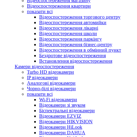
Відеоспостереження магазину
Відеоспостереження квартири
показати всі
Відеоспостереження торгового центру
Відеоспостереження автомийки
Відеоспостереження лікарні
Відеоспостереження школи
Відеоспостереження паркінгу
Відеоспостереження бізнес-центру
Відеоспостереження в обмінний пункт
Бездротове відеоспостереження
Встановлення відеоспостереження
Камери відеоспостереження
Turbo HD відеокамери
IP відеокамери
Аналогові відеокамери
Чорно-білі відеокамери
показати всі
Wi-Fi відеокамери
Відеокамери зі звуком
Біспектральні відеокамери
Відеокамери EZVIZ
Відеокамери HIKVISION
Відеокамери HiLook
Відеокамери DAHUA