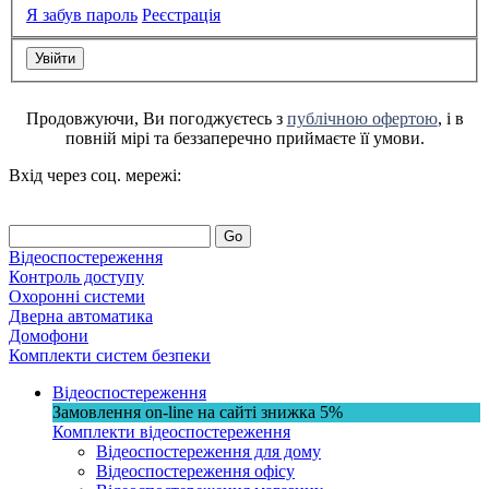
Я забув пароль
Реєстрація
Продовжуючи, Ви погоджуєтесь з
публічною офертою
, і в
повній мірі та беззаперечно приймаєте її умови.
Вхід через соц. мережі:
Go
Відеоспостереження
Контроль доступу
Охоронні системи
Дверна автоматика
Домофони
Комплекти систем безпеки
Відеоспостереження
Замовлення on-line на сайті
знижка
5%
Комплекти відеоспостереження
Відеоспостереження для дому
Відеоспостереження офісу