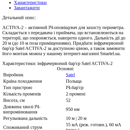
Характеристики
Завантажити
Детальний опис:
ACTIVA-2 – активний ІЧ-оповіщувач для захисту периметра.
Складається з передавача і приймача, що встановлюються на
території, що охороняється, навпроти одного. Дальність дії до
20 м (до 10 м поза приміщеннями). Придбати інфрачервоний
бар'єр Satel ACTIVA-2 за доступною ціною, а також замовити
його монтаж можна у нашому інтернет-магазині Smartel.ua.
Характеристики: інфрачервоний бар'єр Satel ACTIVA-2
Основні
Виробник
Satel
Країна походження
Польща
Тип пристрою
ІЧ-бар'єр
Кількість променів
2 промені
Висота, см
52
Довжина хвилі ІЧ-
950 нм
випромінювання
Регульована дальність
10 м | 20 м
55 мА (реж. готовн.), 60 мА
Споживаний струм
(макс.)