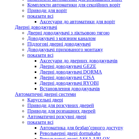
Комплекти автоматики для секційних воріт
Приводи для воріт
показати всі
Аксесуари до автоматики для воріт
Дверні доводжувачі
Дверні доводжувачі з ліктьовою тягою
Доводжувачі з ковзним каналом
Підлогові дверні доводжувачі
Доводжувачі прихованого монтажу
показати всі
Аксесуари до дверних доводжувачів
Дверні доводжувачі GEZE
Дверні доводжувачі DORMA
Дверні доводжувачі CISA
Дверні доводжувачі RYOBI
Встановлення доводжувачів
Автоматичні дверні системи
Карусельні двері
Приводи для розсувних дверей
Приводи для розпашних дверей
Автоматичні розсувні двері
показати всі
Автоматика для безбар’єрного доступу
Револьверні двері dormakaba
Револьверні двері ASSA ABLOY