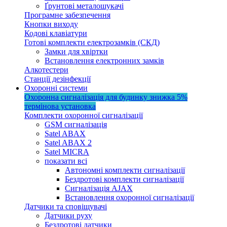
Ґрунтові металошукачі
Програмне забезпечення
Кнопки виходу
Кодові клавіатури
Готові комплекти електрозамків (СКД)
Замки для хвіртки
Встановлення електронних замків
Алкотестери
Станції дезінфекції
Охоронні системи
Охоронна сигналізація для будинку
знижка 5%
термінова установка
Комплекти охоронної сигналізації
GSM сигналізація
Satel ABAX
Satel ABAX 2
Satel MICRA
показати всі
Автономні комплекти сигналізації
Бездротові комплекти сигналізації
Сигналізація AJAX
Встановлення охоронної сигналізації
Датчики та сповіщувачі
Датчики руху
Бездротові датчики