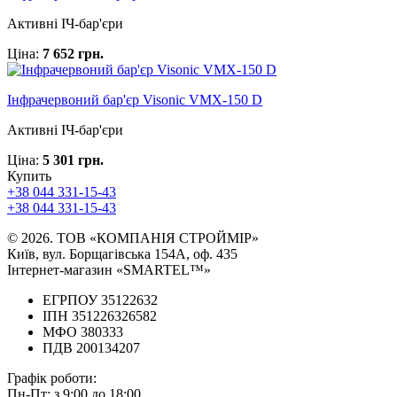
Активні ІЧ-бар'єри
Ціна:
7 652 грн.
Інфрачервоний бар'єр Visonic VMX-150 D
Активні ІЧ-бар'єри
Ціна:
5 301 грн.
Купить
+38 044 331-15-43
+38 044 331-15-43
© 2026. ТОВ «КОМПАНІЯ СТРОЙМІР»
Київ, вул. Борщагівська 154А, оф. 435
Інтернет-магазин «SMARTEL™»
ЕГРПОУ 35122632
ІПН 351226326582
МФО 380333
ПДВ 200134207
Графік роботи:
Пн-Пт:
з 9:00 до 18:00