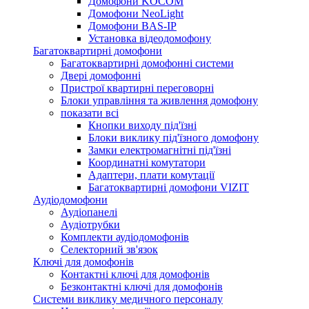
Домофони KOCOM
Домофони NeoLight
Домофони BAS-IP
Установка відеодомофону
Багатоквартирні домофони
Багатоквартирні домофонні системи
Двері домофонні
Пристрої квартирні переговорні
Блоки управління та живлення домофону
показати всі
Кнопки виходу під'їзні
Блоки виклику під'їзного домофону
Замки електромагнітні під'їзні
Координатні комутатори
Адаптери, плати комутації
Багатоквартирні домофони VIZIT
Аудіодомофони
Аудіопанелі
Аудіотрубки
Комплекти аудіодомофонів
Селекторний зв'язок
Ключі для домофонів
Контактні ключі для домофонів
Безконтактні ключі для домофонів
Системи виклику медичного персоналу