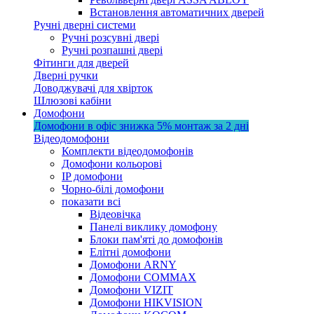
Встановлення автоматичних дверей
Ручні дверні системи
Ручні розсувні двері
Ручні розпашні двері
Фітинги для дверей
Дверні ручки
Доводжувачі для хвірток
Шлюзові кабіни
Домофони
Домофони в офіс
знижка 5%
монтаж за 2 дні
Відеодомофони
Комплекти відеодомофонів
Домофони кольорові
IP домофони
Чорно-білі домофони
показати всі
Відеовічка
Панелі виклику домофону
Блоки пам'яті до домофонів
Елітні домофони
Домофони ARNY
Домофони COMMAX
Домофони VIZIT
Домофони HIKVISION