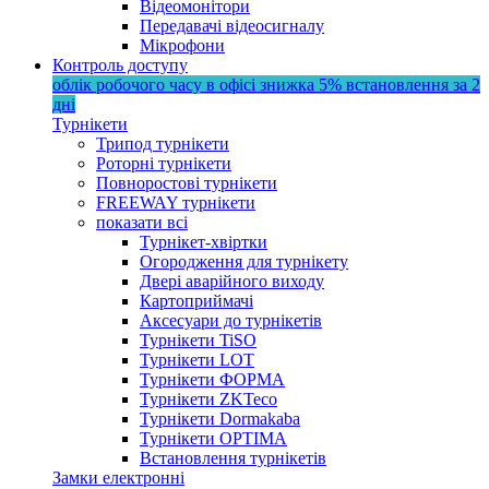
Відеомонітори
Передавачі відеосигналу
Мікрофони
Контроль доступу
облік робочого часу в офісі
знижка 5%
встановлення за 2
дні
Турнікети
Трипод турнікети
Роторні турнікети
Повноростові турнікети
FREEWAY турнікети
показати всі
Турнікет-хвіртки
Огородження для турнікету
Двері аварійного виходу
Картоприймачі
Аксесуари до турнікетів
Турнікети TiSO
Турнікети LOT
Турнікети ФОРМА
Турнікети ZKTeco
Турнікети Dormakaba
Турнікети OPTIMA
Встановлення турнікетів
Замки електронні