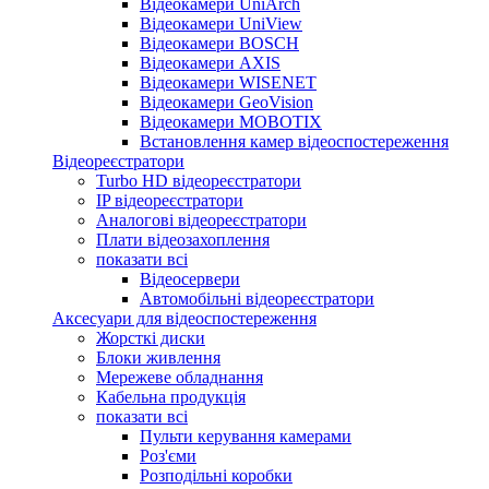
Відеокамери UniArch
Відеокамери UniView
Відеокамери BOSCH
Відеокамери AXIS
Відеокамери WISENET
Відеокамери GeoVision
Відеокамери MOBOTIX
Встановлення камер відеоспостереження
Відеореєстратори
Turbo HD відеореєстратори
IP відеореєстратори
Аналогові відеореєстратори
Плати відеозахоплення
показати всі
Відеосервери
Автомобільні відеореєстратори
Аксесуари для відеоспостереження
Жорсткі диски
Блоки живлення
Мережеве обладнання
Кабельна продукція
показати всі
Пульти керування камерами
Роз'єми
Розподільні коробки