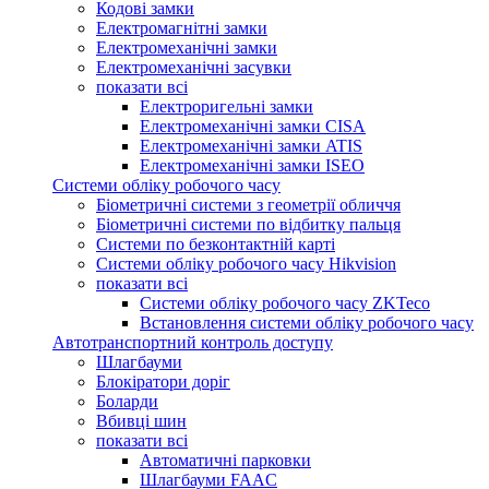
Кодові замки
Електромагнітні замки
Електромеханічні замки
Електромеханічні засувки
показати всі
Електроригельні замки
Електромеханічні замки CISA
Електромеханічні замки ATIS
Електромеханічні замки ISEO
Системи обліку робочого часу
Біометричні системи з геометрії обличчя
Біометричні системи по відбитку пальця
Системи по безконтактній карті
Системи обліку робочого часу Hikvision
показати всі
Системи обліку робочого часу ZKTeco
Встановлення системи обліку робочого часу
Автотранспортний контроль доступу
Шлагбауми
Блокіратори доріг
Боларди
Вбивці шин
показати всі
Автоматичні парковки
Шлагбауми FAAC