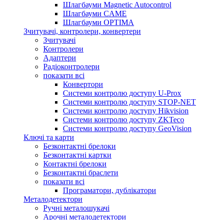
Шлагбауми Magnetic Autocontrol
Шлагбауми CAME
Шлагбауми OPTIMA
Зчитувачі, контролери, конвертери
Зчитувачі
Контролери
Адаптери
Радіоконтролери
показати всі
Конвертори
Системи контролю доступу U-Prox
Системи контролю доступу STOP-NET
Системи контролю доступу Hikvision
Системи контролю доступу ZKTeco
Системи контролю доступу GeoVision
Ключі та карти
Безконтактні брелоки
Безконтактні картки
Контактні брелоки
Безконтактні браслети
показати всі
Програматори, дублікатори
Металодетектори
Ручні металошукачі
Арочні металодетектори