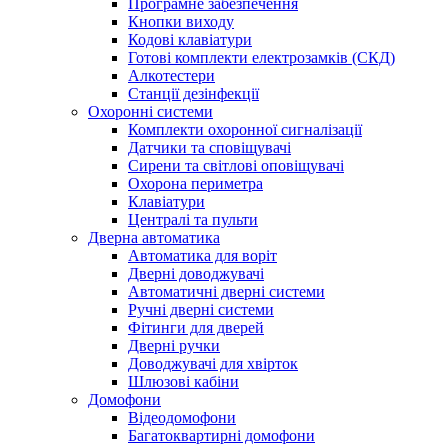
Програмне забезпечення
Кнопки виходу
Кодові клавіатури
Готові комплекти електрозамків (СКД)
Алкотестери
Станції дезінфекції
Охоронні системи
Комплекти охоронної сигналізації
Датчики та сповіщувачі
Сирени та світлові оповіщувачі
Охорона периметра
Клавіатури
Централі та пульти
Дверна автоматика
Автоматика для воріт
Дверні доводжувачі
Автоматичні дверні системи
Ручні дверні системи
Фітинги для дверей
Дверні ручки
Доводжувачі для хвірток
Шлюзові кабіни
Домофони
Відеодомофони
Багатоквартирні домофони