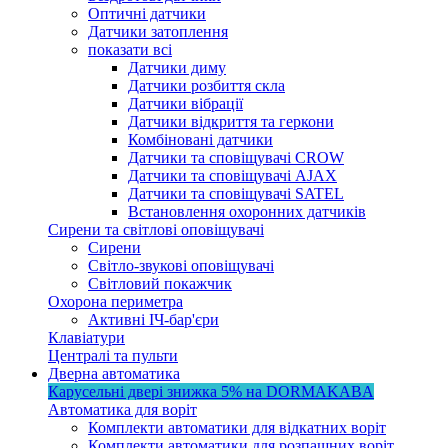
Оптичні датчики
Датчики затоплення
показати всі
Датчики диму
Датчики розбиття скла
Датчики вібрації
Датчики відкриття та геркони
Комбіновані датчики
Датчики та сповіщувачі CROW
Датчики та сповіщувачі AJAX
Датчики та сповіщувачі SATEL
Встановлення охоронних датчиків
Сирени та світлові оповіщувачі
Сирени
Світло-звукові оповіщувачі
Світловий покажчик
Охорона периметра
Активні ІЧ-бар'єри
Клавіатури
Централі та пульти
Дверна автоматика
Карусельні двері
знижка 5%
на DORMAKABA
Автоматика для воріт
Комплекти автоматики для відкатних воріт
Комплекти автоматики для розпашних воріт