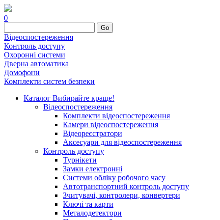
0
Go
Відеоспостереження
Контроль доступу
Охоронні системи
Дверна автоматика
Домофони
Комплекти систем безпеки
Каталог
Вибирайте краще!
Відеоспостереження
Комплекти відеоспостереження
Камери відеоспостереження
Відеореєстратори
Аксесуари для відеоспостереження
Контроль доступу
Турнікети
Замки електронні
Системи обліку робочого часу
Автотранспортний контроль доступу
Зчитувачі, контролери, конвертери
Ключі та карти
Металодетектори