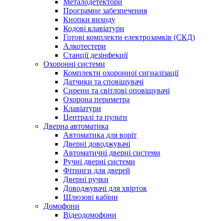
Металодетектори
Програмне забезпечення
Кнопки виходу
Кодові клавіатури
Готові комплекти електрозамків (СКД)
Алкотестери
Станції дезінфекції
Охоронні системи
Комплекти охоронної сигналізації
Датчики та сповіщувачі
Сирени та світлові оповіщувачі
Охорона периметра
Клавіатури
Централі та пульти
Дверна автоматика
Автоматика для воріт
Дверні доводжувачі
Автоматичні дверні системи
Ручні дверні системи
Фітинги для дверей
Дверні ручки
Доводжувачі для хвірток
Шлюзові кабіни
Домофони
Відеодомофони