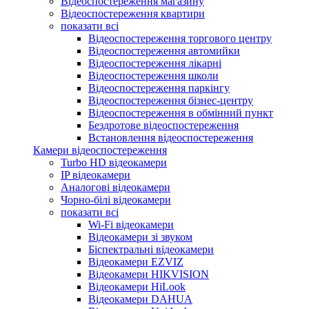
Відеоспостереження магазину
Відеоспостереження квартири
показати всі
Відеоспостереження торгового центру
Відеоспостереження автомийки
Відеоспостереження лікарні
Відеоспостереження школи
Відеоспостереження паркінгу
Відеоспостереження бізнес-центру
Відеоспостереження в обмінний пункт
Бездротове відеоспостереження
Встановлення відеоспостереження
Камери відеоспостереження
Turbo HD відеокамери
IP відеокамери
Аналогові відеокамери
Чорно-білі відеокамери
показати всі
Wi-Fi відеокамери
Відеокамери зі звуком
Біспектральні відеокамери
Відеокамери EZVIZ
Відеокамери HIKVISION
Відеокамери HiLook
Відеокамери DAHUA