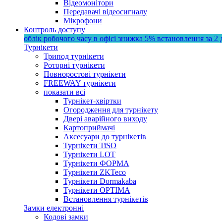
Відеомонітори
Передавачі відеосигналу
Мікрофони
Контроль доступу
облік робочого часу в офісі
знижка 5%
встановлення за 2 
Турнікети
Трипод турнікети
Роторні турнікети
Повноростові турнікети
FREEWAY турнікети
показати всі
Турнікет-хвіртки
Огородження для турнікету
Двері аварійного виходу
Картоприймачі
Аксесуари до турнікетів
Турнікети TiSO
Турнікети LOT
Турнікети ФОРМА
Турнікети ZKTeco
Турнікети Dormakaba
Турнікети OPTIMA
Встановлення турнікетів
Замки електронні
Кодові замки