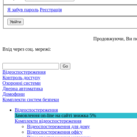
Я забув пароль
Реєстрація
Продовжуючи, Ви п
Вхід через соц. мережі:
Go
Відеоспостереження
Контроль доступу
Охоронні системи
Дверна автоматика
Домофони
Комплекти систем безпеки
Відеоспостереження
Замовлення on-line на сайті
знижка
5%
Комплекти відеоспостереження
Відеоспостереження для дому
Відеоспостереження офісу