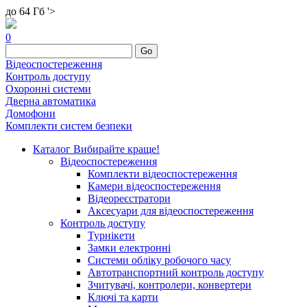
до 64 Гб '>
0
Go
Відеоспостереження
Контроль доступу
Охоронні системи
Дверна автоматика
Домофони
Комплекти систем безпеки
Каталог
Вибирайте краще!
Відеоспостереження
Комплекти відеоспостереження
Камери відеоспостереження
Відеореєстратори
Аксесуари для відеоспостереження
Контроль доступу
Турнікети
Замки електронні
Системи обліку робочого часу
Автотранспортний контроль доступу
Зчитувачі, контролери, конвертери
Ключі та карти