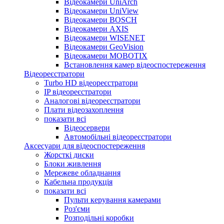
Відеокамери UniArch
Відеокамери UniView
Відеокамери BOSCH
Відеокамери AXIS
Відеокамери WISENET
Відеокамери GeoVision
Відеокамери MOBOTIX
Встановлення камер відеоспостереження
Відеореєстратори
Turbo HD відеореєстратори
IP відеореєстратори
Аналогові відеореєстратори
Плати відеозахоплення
показати всі
Відеосервери
Автомобільні відеореєстратори
Аксесуари для відеоспостереження
Жорсткі диски
Блоки живлення
Мережеве обладнання
Кабельна продукція
показати всі
Пульти керування камерами
Роз'єми
Розподільні коробки