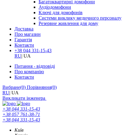
Багатоквартирні домофони
Аудіодомофони
Ключі для домофонів
Системи виклику медичного персоналу
Резервне живлення для дому
Доставка
Про магазин
Гарантія
Контакти
+38 044 331-15-43
RU
|
UA
Питання - відповіді
Про компанію
Контакти
Вибране
(0)
Порівняння
(0)
RU
|
UA
Викликати інженера
+38 044 331-15-43
+38 057 761-38-71
+38 044 331-15-43
Київ