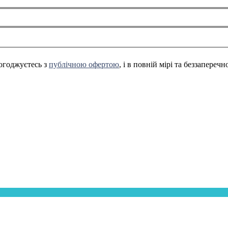
огоджуєтесь з
публічною офертою
, і в повній мірі та беззапереч