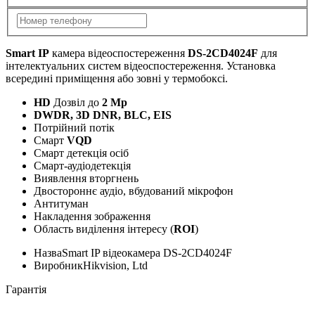
Smart IP
камера відеоспостереження
DS-2CD4024F
для
інтелектуальних систем відеоспостереження. Установка
всередині приміщення або зовні у термобоксі.
HD
Дозвіл до
2
Mp
DWDR, 3D DNR, BLC, EIS
Потрійний потік
Смарт
VQD
Смарт детекція осіб
Смарт-аудіодетекція
Виявлення вторгнень
Двостороннє аудіо, вбудований мікрофон
Антитуман
Накладення зображення
Область виділення інтересу (
ROI
)
Назва
Smart IP відеокамера DS-2CD4024F
Виробник
Hikvision, Ltd
Гарантія