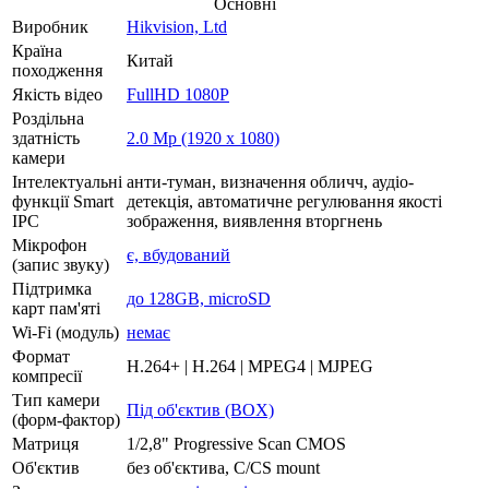
Основні
Виробник
Hikvision, Ltd
Країна
Китай
походження
Якість відео
FullHD 1080P
Роздільна
здатність
2.0 Mp (1920 x 1080)
камери
Інтелектуальні
анти-туман, визначення обличч, аудіо-
функції Smart
детекція, автоматичне регулювання якості
IPC
зображення, виявлення вторгнень
Мікрофон
є, вбудований
(запис звуку)
Підтримка
до 128GB, microSD
карт пам'яті
Wi-Fi (модуль)
немає
Формат
H.264+ | H.264 | MPEG4 | MJPEG
компресії
Тип камери
Під об'єктив (BOX)
(форм-фактор)
Матриця
1/2,8" Progressive Scan CMOS
Об'єктив
без об'єктива, C/CS mount