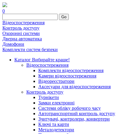
0
Go
Відеоспостереження
Контроль доступу
Охоронні системи
Дверна автоматика
Домофони
Комплекти систем безпеки
Каталог
Вибирайте краще!
Відеоспостереження
Комплекти відеоспостереження
Камери відеоспостереження
Відеореєстратори
Аксесуари для відеоспостереження
Контроль доступу
Турнікети
Замки електронні
Системи обліку робочого часу
Автотранспортний контроль доступу
Зчитувачі, контролери, конвертери
Ключі та карти
Металодетектори