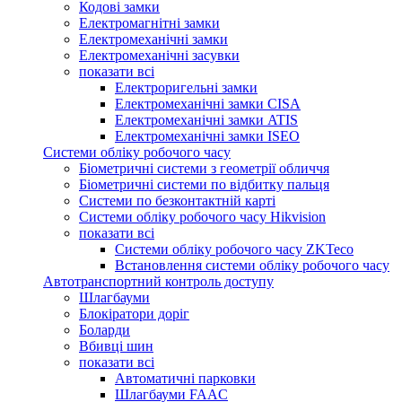
Кодові замки
Електромагнітні замки
Електромеханічні замки
Електромеханічні засувки
показати всі
Електроригельні замки
Електромеханічні замки CISA
Електромеханічні замки ATIS
Електромеханічні замки ISEO
Системи обліку робочого часу
Біометричні системи з геометрії обличчя
Біометричні системи по відбитку пальця
Системи по безконтактній карті
Системи обліку робочого часу Hikvision
показати всі
Системи обліку робочого часу ZKTeco
Встановлення системи обліку робочого часу
Автотранспортний контроль доступу
Шлагбауми
Блокіратори доріг
Боларди
Вбивці шин
показати всі
Автоматичні парковки
Шлагбауми FAAC