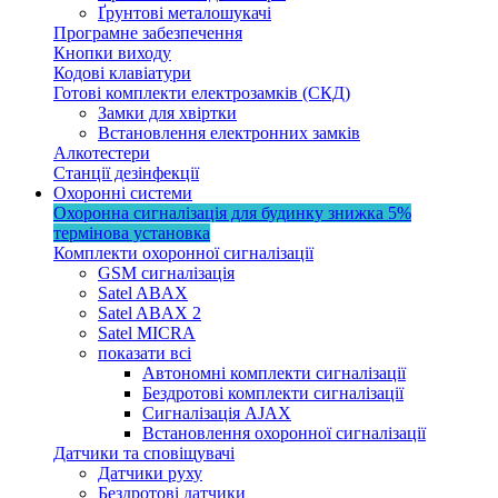
Ґрунтові металошукачі
Програмне забезпечення
Кнопки виходу
Кодові клавіатури
Готові комплекти електрозамків (СКД)
Замки для хвіртки
Встановлення електронних замків
Алкотестери
Станції дезінфекції
Охоронні системи
Охоронна сигналізація для будинку
знижка 5%
термінова установка
Комплекти охоронної сигналізації
GSM сигналізація
Satel ABAX
Satel ABAX 2
Satel MICRA
показати всі
Автономні комплекти сигналізації
Бездротові комплекти сигналізації
Сигналізація AJAX
Встановлення охоронної сигналізації
Датчики та сповіщувачі
Датчики руху
Бездротові датчики