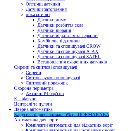
Оптичні датчики
Датчики затоплення
показати всі
Датчики диму
Датчики розбиття скла
Датчики вібрації
Датчики відкриття та геркони
Комбіновані датчики
Датчики та сповіщувачі CROW
Датчики та сповіщувачі AJAX
Датчики та сповіщувачі SATEL
Встановлення охоронних датчиків
Сирени та світлові оповіщувачі
Сирени
Світло-звукові оповіщувачі
Світловий покажчик
Охорона периметра
Активні ІЧ-бар'єри
Клавіатури
Централі та пульти
Дверна автоматика
Карусельні двері
знижка 5%
на DORMAKABA
Автоматика для воріт
Комплекти автоматики для відкатних воріт
Комплекти автоматики для розпашних воріт