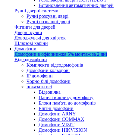
Встановлення автоматичних дверей
Ручні дверні системи
Ручні розсувні двері
Ручні розпашні двері
Фітинги для дверей
Дверні ручки
Доводжувачі для хвірток
Шлюзові кабіни
Домофони
Домофони в офіс
знижка 5%
монтаж за 2 дні
Відеодомофони
Комплекти відеодомофонів
Домофони кольорові
IP домофони
Чорно-білі домофони
показати всі
Відеовічка
Панелі виклику домофону
Блоки пам'яті до домофонів
Елітні домофони
Домофони ARNY
Домофони COMMAX
Домофони VIZIT
Домофони HIKVISION