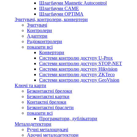
Шлагбауми Magnetic Autocontrol
Шлагбауми CAME
Шлагбауми OPTIMA
Зчитувачі, контролери, конвертери
Зчитувачі
Контролери
Адаптери
Радіоконтролери
показати всі
Конвертори
Системи контролю доступу U-Prox
Системи контролю доступу STOP-NET
Системи контролю доступу Hikvision
Системи контролю доступу ZKTeco
Системи контролю доступу GeoVision
Ключі та карти
Безконтактні брелоки
Безконтактні картки
Контактні брелоки
Безконтактні браслети
показати всі
Програматори, дублікатори
Металодетектори
Ручні металошукачі
Арочні металодетектори