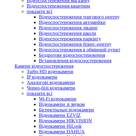
Відеоспостереження магазину
Відеоспостереження квартири
показати всі
Відеоспостереження торгового центру
Відеоспостереження автомийки
Відеоспостереження лікарні
Відеоспостереження школи
Відеоспостереження паркінгу
Відеоспостереження бізнес-центру
Відеоспостереження в обмінний пункт
Бездротове відеоспостереження
Встановлення відеоспостереження
Камери відеоспостереження
Turbo HD відеокамери
IP відеокамери
Аналогові відеокамери
Чорно-білі відеокамери
показати всі
Wi-Fi відеокамери
Відеокамери зі звуком
Біспектральні відеокамери
Відеокамери EZVIZ
Відеокамери HIKVISION
Відеокамери HiLook
Відеокамери DAHUA