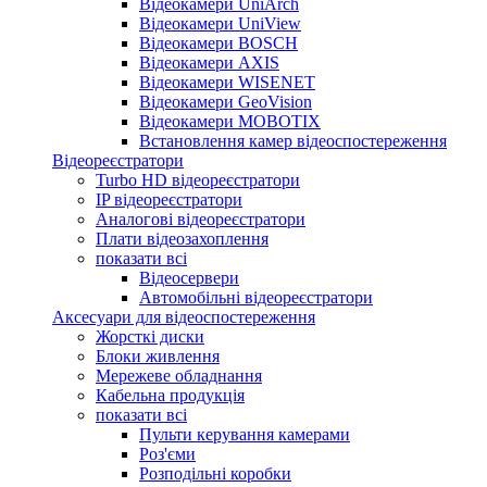
Відеокамери UniArch
Відеокамери UniView
Відеокамери BOSCH
Відеокамери AXIS
Відеокамери WISENET
Відеокамери GeoVision
Відеокамери MOBOTIX
Встановлення камер відеоспостереження
Відеореєстратори
Turbo HD відеореєстратори
IP відеореєстратори
Аналогові відеореєстратори
Плати відеозахоплення
показати всі
Відеосервери
Автомобільні відеореєстратори
Аксесуари для відеоспостереження
Жорсткі диски
Блоки живлення
Мережеве обладнання
Кабельна продукція
показати всі
Пульти керування камерами
Роз'єми
Розподільні коробки