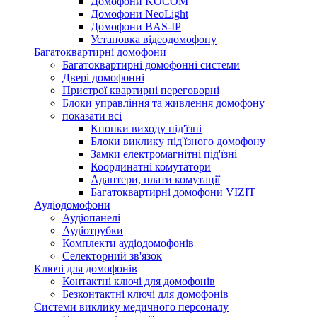
Домофони KOCOM
Домофони NeoLight
Домофони BAS-IP
Установка відеодомофону
Багатоквартирні домофони
Багатоквартирні домофонні системи
Двері домофонні
Пристрої квартирні переговорні
Блоки управління та живлення домофону
показати всі
Кнопки виходу під'їзні
Блоки виклику під'їзного домофону
Замки електромагнітні під'їзні
Координатні комутатори
Адаптери, плати комутації
Багатоквартирні домофони VIZIT
Аудіодомофони
Аудіопанелі
Аудіотрубки
Комплекти аудіодомофонів
Селекторний зв'язок
Ключі для домофонів
Контактні ключі для домофонів
Безконтактні ключі для домофонів
Системи виклику медичного персоналу