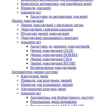
Комплекти автоматики для секційних воріт
Приводи для воріт
показати всі
Аксесуари до автоматики для воріт
Дверні доводжувачі
Дверні доводжувачі з ліктьовою тягою
Доводжувачі з ковзним каналом
Підлогові дверні доводжувачі
Доводжувачі прихованого монтажу
показати всі
Аксесуари до дверних доводжувачів
Дверні доводжувачі GEZE
Дверні доводжувачі DORMA
Дверні доводжувачі CISA
Дверні доводжувачі RYOBI
Встановлення доводжувачів
Автоматичні дверні системи
Карусельні двері
Приводи для розсувних дверей
Приводи для розпашних дверей
Автоматичні розсувні двері
показати всі
Автоматика для безбар’єрного доступу
Револьверні двері dormakaba
Револьверні двері ASSA ABLOY