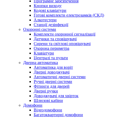
Програмне забезпечення
Кнопки виходу
Кодові клавіатури
Готові комплекти електрозамків (СКД)
Алкотестери
Станції дезінфекції
Охоронні системи
Комплекти охоронної сигналізації
Датчики та сповіщувачі
Сирени та світлові оповіщувачі
Охорона периметра
Клавіатури
Централі та пульти
Дверна автоматика
Автоматика для воріт
Дверні доводжувачі
Автоматичні дверні системи
Ручні дверні системи
Фітинги для дверей
Дверні ручки
Доводжувачі для хвірток
Шлюзові кабіни
Домофони
Відеодомофони
Багатоквартирні домофони