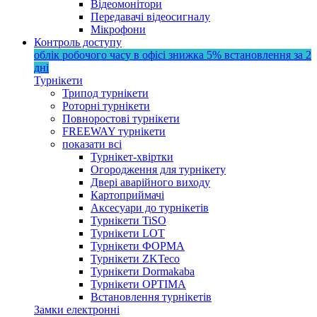
Відеомонітори
Передавачі відеосигналу
Мікрофони
Контроль доступу
облік робочого часу в офісі
знижка 5%
встановлення за 2
дні
Турнікети
Трипод турнікети
Роторні турнікети
Повноростові турнікети
FREEWAY турнікети
показати всі
Турнікет-хвіртки
Огородження для турнікету
Двері аварійного виходу
Картоприймачі
Аксесуари до турнікетів
Турнікети TiSO
Турнікети LOT
Турнікети ФОРМА
Турнікети ZKTeco
Турнікети Dormakaba
Турнікети OPTIMA
Встановлення турнікетів
Замки електронні