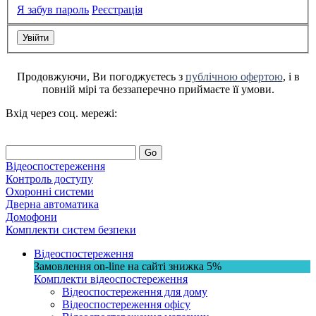
Я забув пароль
Реєстрація
Продовжуючи, Ви погоджуєтесь з
публічною офертою
, і в
повній мірі та беззаперечно приймаєте її умови.
Вхід через соц. мережі:
Go
Відеоспостереження
Контроль доступу
Охоронні системи
Дверна автоматика
Домофони
Комплекти систем безпеки
Відеоспостереження
Замовлення on-line на сайті
знижка
5%
Комплекти відеоспостереження
Відеоспостереження для дому
Відеоспостереження офісу