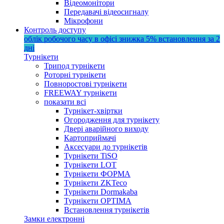
Відеомонітори
Передавачі відеосигналу
Мікрофони
Контроль доступу
облік робочого часу в офісі
знижка 5%
встановлення за 2
дні
Турнікети
Трипод турнікети
Роторні турнікети
Повноростові турнікети
FREEWAY турнікети
показати всі
Турнікет-хвіртки
Огородження для турнікету
Двері аварійного виходу
Картоприймачі
Аксесуари до турнікетів
Турнікети TiSO
Турнікети LOT
Турнікети ФОРМА
Турнікети ZKTeco
Турнікети Dormakaba
Турнікети OPTIMA
Встановлення турнікетів
Замки електронні