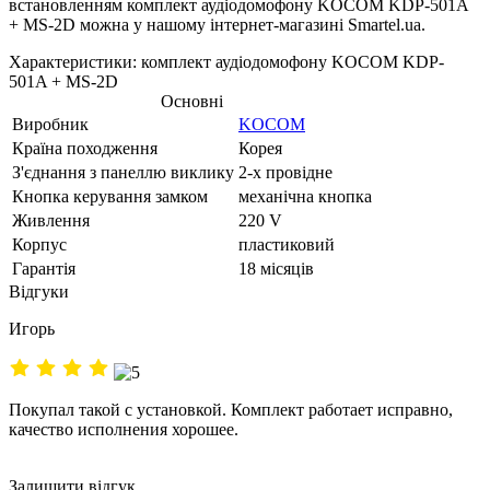
встановленням комплект аудіодомофону KOCOM KDP-501A
+ MS-2D можна у нашому інтернет-магазині Smartel.ua.
Характеристики: комплект аудіодомофону KOCOM KDP-
501A + MS-2D
Основні
Виробник
KOCOM
Країна походження
Корея
З'єднання з панеллю виклику
2-х провідне
Кнопка керування замком
механічна кнопка
Живлення
220 V
Корпус
пластиковий
Гарантія
18 місяців
Відгуки
Игорь
Покупал такой с установкой. Комплект работает исправно,
качество исполнения хорошее.
Залишити відгук