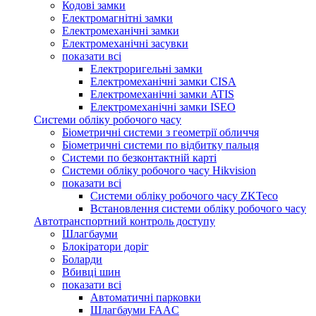
Кодові замки
Електромагнітні замки
Електромеханічні замки
Електромеханічні засувки
показати всі
Електроригельні замки
Електромеханічні замки CISA
Електромеханічні замки ATIS
Електромеханічні замки ISEO
Системи обліку робочого часу
Біометричні системи з геометрії обличчя
Біометричні системи по відбитку пальця
Системи по безконтактній карті
Системи обліку робочого часу Hikvision
показати всі
Системи обліку робочого часу ZKTeco
Встановлення системи обліку робочого часу
Автотранспортний контроль доступу
Шлагбауми
Блокіратори доріг
Боларди
Вбивці шин
показати всі
Автоматичні парковки
Шлагбауми FAAC