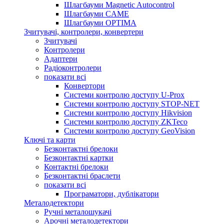
Шлагбауми Magnetic Autocontrol
Шлагбауми CAME
Шлагбауми OPTIMA
Зчитувачі, контролери, конвертери
Зчитувачі
Контролери
Адаптери
Радіоконтролери
показати всі
Конвертори
Системи контролю доступу U-Prox
Системи контролю доступу STOP-NET
Системи контролю доступу Hikvision
Системи контролю доступу ZKTeco
Системи контролю доступу GeoVision
Ключі та карти
Безконтактні брелоки
Безконтактні картки
Контактні брелоки
Безконтактні браслети
показати всі
Програматори, дублікатори
Металодетектори
Ручні металошукачі
Арочні металодетектори