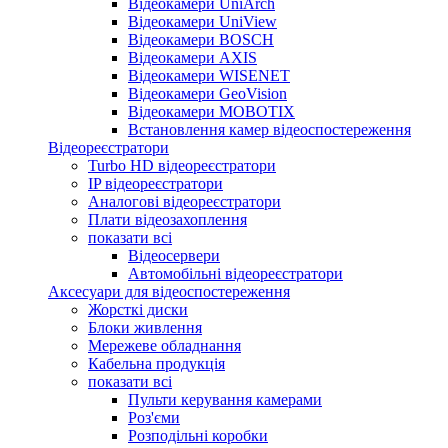
Відеокамери UniArch
Відеокамери UniView
Відеокамери BOSCH
Відеокамери AXIS
Відеокамери WISENET
Відеокамери GeoVision
Відеокамери MOBOTIX
Встановлення камер відеоспостереження
Відеореєстратори
Turbo HD відеореєстратори
IP відеореєстратори
Аналогові відеореєстратори
Плати відеозахоплення
показати всі
Відеосервери
Автомобільні відеореєстратори
Аксесуари для відеоспостереження
Жорсткі диски
Блоки живлення
Мережеве обладнання
Кабельна продукція
показати всі
Пульти керування камерами
Роз'єми
Розподільні коробки