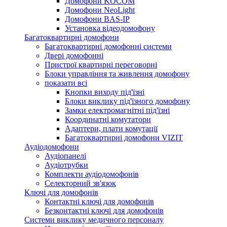
Домофони KOCOM
Домофони NeoLight
Домофони BAS-IP
Установка відеодомофону
Багатоквартирні домофони
Багатоквартирні домофонні системи
Двері домофонні
Пристрої квартирні переговорні
Блоки управління та живлення домофону
показати всі
Кнопки виходу під'їзні
Блоки виклику під'їзного домофону
Замки електромагнітні під'їзні
Координатні комутатори
Адаптери, плати комутації
Багатоквартирні домофони VIZIT
Аудіодомофони
Аудіопанелі
Аудіотрубки
Комплекти аудіодомофонів
Селекторний зв'язок
Ключі для домофонів
Контактні ключі для домофонів
Безконтактні ключі для домофонів
Системи виклику медичного персоналу