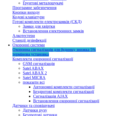
Ґрунтові металошукачі
Програмне забезпечення
Кнопки виходу
Кодові клавіатури
Готові комплекти електрозамків (СКД)
Замки для хвіртки
Встановлення електронних замків
Алкотестери
Станції дезінфекції
Охоронні системи
Охоронна сигналізація для будинку
знижка 5%
термінова установка
Комплекти охоронної сигналізації
GSM сигналізація
Satel ABAX
Satel ABAX 2
Satel MICRA
показати всі
Автономні комплекти сигналізації
Бездротові комплекти сигналізації
Сигналізація AJAX
Встановлення охоронної сигналізації
Датчики та сповіщувачі
Датчики руху
Бездротові датчики