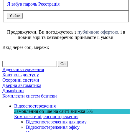
Я забув пароль
Реєстрація
Продовжуючи, Ви погоджуєтесь з
публічною офертою
, і в
повній мірі та беззаперечно приймаєте її умови.
Вхід через соц. мережі:
Go
Відеоспостереження
Контроль доступу
Охоронні системи
Дверна автоматика
Домофони
Комплекти систем безпеки
Відеоспостереження
Замовлення on-line на сайті
знижка
5%
Комплекти відеоспостереження
Відеоспостереження для дому
Відеоспостереження офісу