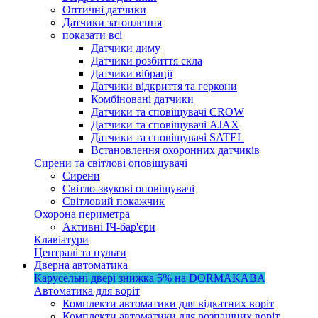
Оптичні датчики
Датчики затоплення
показати всі
Датчики диму
Датчики розбиття скла
Датчики вібрації
Датчики відкриття та геркони
Комбіновані датчики
Датчики та сповіщувачі CROW
Датчики та сповіщувачі AJAX
Датчики та сповіщувачі SATEL
Встановлення охоронних датчиків
Сирени та світлові оповіщувачі
Сирени
Світло-звукові оповіщувачі
Світловий покажчик
Охорона периметра
Активні ІЧ-бар'єри
Клавіатури
Централі та пульти
Дверна автоматика
Карусельні двері
знижка 5%
на DORMAKABA
Автоматика для воріт
Комплекти автоматики для відкатних воріт
Комплекти автоматики для розпашних воріт