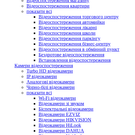
Відеоспостереження магазину
Відеоспостереження квартири
показати всі
Відеоспостереження торгового центру
Відеоспостереження автомийки
Відеоспостереження лікарні
Відеоспостереження школи
Відеоспостереження паркінгу
Відеоспостереження бізнес-центру
Відеоспостереження в обмінний пункт
Бездротове відеоспостереження
Встановлення відеоспостереження
Камери відеоспостереження
Turbo HD відеокамери
IP відеокамери
Аналогові відеокамери
Чорно-білі відеокамери
показати всі
Wi-Fi відеокамери
Відеокамери зі звуком
Біспектральні відеокамери
Відеокамери EZVIZ
Відеокамери HIKVISION
Відеокамери HiLook
Відеокамери DAHUA