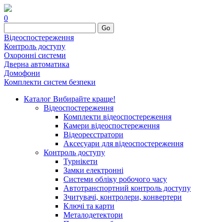
0
Go
Відеоспостереження
Контроль доступу
Охоронні системи
Дверна автоматика
Домофони
Комплекти систем безпеки
Каталог
Вибирайте краще!
Відеоспостереження
Комплекти відеоспостереження
Камери відеоспостереження
Відеореєстратори
Аксесуари для відеоспостереження
Контроль доступу
Турнікети
Замки електронні
Системи обліку робочого часу
Автотранспортний контроль доступу
Зчитувачі, контролери, конвертери
Ключі та карти
Металодетектори