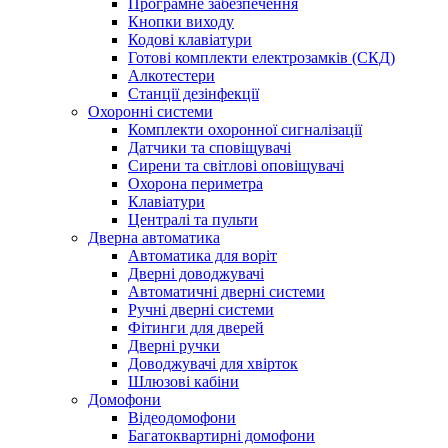
Програмне забезпечення
Кнопки виходу
Кодові клавіатури
Готові комплекти електрозамків (СКД)
Алкотестери
Станції дезінфекції
Охоронні системи
Комплекти охоронної сигналізації
Датчики та сповіщувачі
Сирени та світлові оповіщувачі
Охорона периметра
Клавіатури
Централі та пульти
Дверна автоматика
Автоматика для воріт
Дверні доводжувачі
Автоматичні дверні системи
Ручні дверні системи
Фітинги для дверей
Дверні ручки
Доводжувачі для хвірток
Шлюзові кабіни
Домофони
Відеодомофони
Багатоквартирні домофони