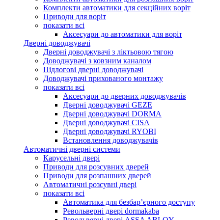
Комплекти автоматики для секційних воріт
Приводи для воріт
показати всі
Аксесуари до автоматики для воріт
Дверні доводжувачі
Дверні доводжувачі з ліктьовою тягою
Доводжувачі з ковзним каналом
Підлогові дверні доводжувачі
Доводжувачі прихованого монтажу
показати всі
Аксесуари до дверних доводжувачів
Дверні доводжувачі GEZE
Дверні доводжувачі DORMA
Дверні доводжувачі CISA
Дверні доводжувачі RYOBI
Встановлення доводжувачів
Автоматичні дверні системи
Карусельні двері
Приводи для розсувних дверей
Приводи для розпашних дверей
Автоматичні розсувні двері
показати всі
Автоматика для безбар’єрного доступу
Револьверні двері dormakaba
Револьверні двері ASSA ABLOY