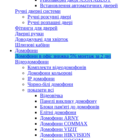
Встановлення автоматичних дверей
Ручні дверні системи
Ручні розсувні двері
Ручні розпашні двері
Фітинги для дверей
Дверні ручки
Доводжувачі для хвірток
Шлюзові кабіни
Домофони
Домофони в офіс
знижка 5%
монтаж за 2 дні
Відеодомофони
Комплекти відеодомофонів
Домофони кольорові
IP домофони
Чорно-білі домофони
показати всі
Відеовічка
Панелі виклику домофону
Блоки пам'яті до домофонів
Елітні домофони
Домофони ARNY
Домофони COMMAX
Домофони VIZIT
Домофони HIKVISION