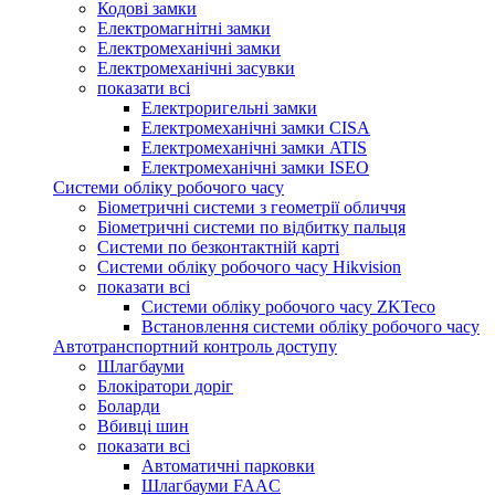
Кодові замки
Електромагнітні замки
Електромеханічні замки
Електромеханічні засувки
показати всі
Електроригельні замки
Електромеханічні замки CISA
Електромеханічні замки ATIS
Електромеханічні замки ISEO
Системи обліку робочого часу
Біометричні системи з геометрії обличчя
Біометричні системи по відбитку пальця
Системи по безконтактній карті
Системи обліку робочого часу Hikvision
показати всі
Системи обліку робочого часу ZKTeco
Встановлення системи обліку робочого часу
Автотранспортний контроль доступу
Шлагбауми
Блокіратори доріг
Боларди
Вбивці шин
показати всі
Автоматичні парковки
Шлагбауми FAAC