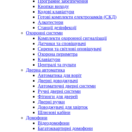
Програмне забезпечення
Кнопки виходу
Кодові клавіатури
Готові комплекти електрозамків (СКД)
Алкотестери
Станції дезінфекції
Охоронні системи
Комплекти охоронної сигналізації
Датчики та сповіщувачі
Сирени та світлові оповіщувачі
Охорона периметра
Клавіатури
Централі та пульти
Дверна автоматика
Автоматика для воріт
Дверні доводжувачі
Автоматичні дверні системи
Ручні дверні системи
Фітинги для дверей
Дверні ручки
Доводжувачі для хвірток
Шлюзові кабіни
Домофони
Відеодомофони
Багатоквартирні домофони