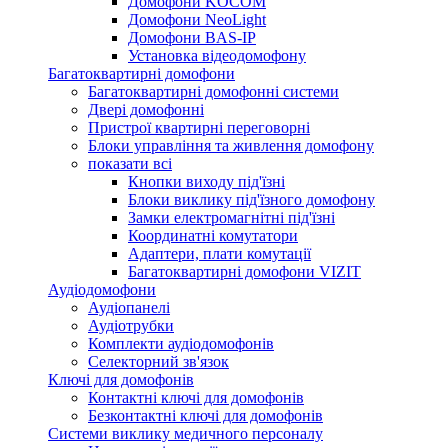
Домофони KOCOM
Домофони NeoLight
Домофони BAS-IP
Установка відеодомофону
Багатоквартирні домофони
Багатоквартирні домофонні системи
Двері домофонні
Пристрої квартирні переговорні
Блоки управління та живлення домофону
показати всі
Кнопки виходу під'їзні
Блоки виклику під'їзного домофону
Замки електромагнітні під'їзні
Координатні комутатори
Адаптери, плати комутації
Багатоквартирні домофони VIZIT
Аудіодомофони
Аудіопанелі
Аудіотрубки
Комплекти аудіодомофонів
Селекторний зв'язок
Ключі для домофонів
Контактні ключі для домофонів
Безконтактні ключі для домофонів
Системи виклику медичного персоналу