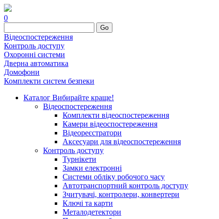
0
Go
Відеоспостереження
Контроль доступу
Охоронні системи
Дверна автоматика
Домофони
Комплекти систем безпеки
Каталог
Вибирайте краще!
Відеоспостереження
Комплекти відеоспостереження
Камери відеоспостереження
Відеореєстратори
Аксесуари для відеоспостереження
Контроль доступу
Турнікети
Замки електронні
Системи обліку робочого часу
Автотранспортний контроль доступу
Зчитувачі, контролери, конвертери
Ключі та карти
Металодетектори