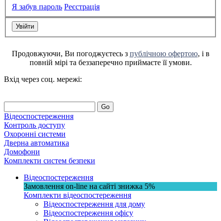
Я забув пароль
Реєстрація
Продовжуючи, Ви погоджуєтесь з
публічною офертою
, і в
повній мірі та беззаперечно приймаєте її умови.
Вхід через соц. мережі:
Go
Відеоспостереження
Контроль доступу
Охоронні системи
Дверна автоматика
Домофони
Комплекти систем безпеки
Відеоспостереження
Замовлення on-line на сайті
знижка
5%
Комплекти відеоспостереження
Відеоспостереження для дому
Відеоспостереження офісу