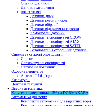
Оптичні датчики
Датчики затоплення
показати всі
Датчики диму
Датчики розбиття скла
Датчики вібрації
Датчики відкриття та геркони
Комбіновані датчики
Датчики та сповіщувачі CROW
Датчики та сповіщувачі AJAX
Датчики та сповіщувачі SATEL
Встановлення охоронних датчиків
Сирени та світлові оповіщувачі
Сирени
Світло-звукові оповіщувачі
Світловий покажчик
Охорона периметра
Активні ІЧ-бар'єри
Клавіатури
Централі та пульти
Дверна автоматика
Карусельні двері
знижка 5%
на DORMAKABA
Автоматика для воріт
Комплекти автоматики для відкатних воріт
Комплекти автоматики для розпашних воріт