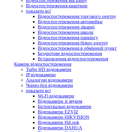
Відеоспостереження магазину
Відеоспостереження квартири
показати всі
Відеоспостереження торгового центру
Відеоспостереження автомийки
Відеоспостереження лікарні
Відеоспостереження школи
Відеоспостереження паркінгу
Відеоспостереження бізнес-центру
Відеоспостереження в обмінний пункт
Бездротове відеоспостереження
Встановлення відеоспостереження
Камери відеоспостереження
Turbo HD відеокамери
IP відеокамери
Аналогові відеокамери
Чорно-білі відеокамери
показати всі
Wi-Fi відеокамери
Відеокамери зі звуком
Біспектральні відеокамери
Відеокамери EZVIZ
Відеокамери HIKVISION
Відеокамери HiLook
Відеокамери DAHUA