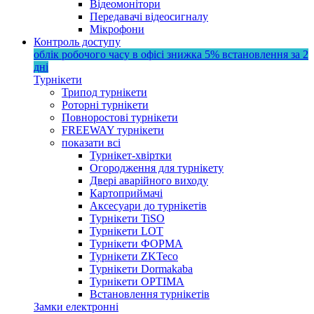
Відеомонітори
Передавачі відеосигналу
Мікрофони
Контроль доступу
облік робочого часу в офісі
знижка 5%
встановлення за 2
дні
Турнікети
Трипод турнікети
Роторні турнікети
Повноростові турнікети
FREEWAY турнікети
показати всі
Турнікет-хвіртки
Огородження для турнікету
Двері аварійного виходу
Картоприймачі
Аксесуари до турнікетів
Турнікети TiSO
Турнікети LOT
Турнікети ФОРМА
Турнікети ZKTeco
Турнікети Dormakaba
Турнікети OPTIMA
Встановлення турнікетів
Замки електронні