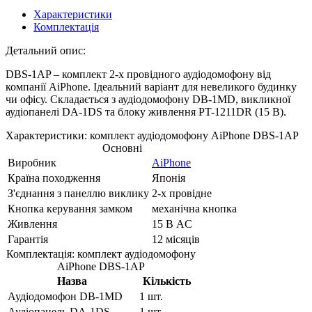
Характеристики
Комплектація
Детальний опис:
DBS-1AP – комплект 2-х провідного аудіодомофону від
компанії AiPhone. Ідеальний варіант для невеликого будинку
чи офісу. Складається з аудіодомофону DB-1MD, викликної
аудіопанелі DA-1DS та блоку живлення PT-1211DR (15 В).
Характеристики: комплект аудіодомофону AiPhone DBS-1AP
Основні
Виробник
AiPhone
Країна походження
Японія
З'єднання з панеллю виклику
2-х провідне
Кнопка керування замком
механічна кнопка
Живлення
15 В AC
Гарантія
12 місяців
Комплектація: комплект аудіодомофону
AiPhone DBS-1AP
Назва
Кількість
Аудіодомофон DB-1MD
1 шт.
Аудіопанель DA-1DS
1 шт.