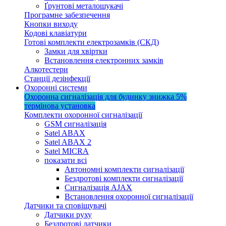
Ґрунтові металошукачі
Програмне забезпечення
Кнопки виходу
Кодові клавіатури
Готові комплекти електрозамків (СКД)
Замки для хвіртки
Встановлення електронних замків
Алкотестери
Станції дезінфекції
Охоронні системи
Охоронна сигналізація для будинку
знижка 5%
термінова установка
Комплекти охоронної сигналізації
GSM сигналізація
Satel ABAX
Satel ABAX 2
Satel MICRA
показати всі
Автономні комплекти сигналізації
Бездротові комплекти сигналізації
Сигналізація AJAX
Встановлення охоронної сигналізації
Датчики та сповіщувачі
Датчики руху
Бездротові датчики