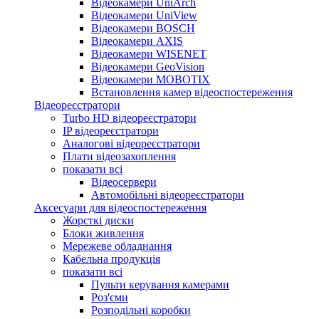
Відеокамери UniArch
Відеокамери UniView
Відеокамери BOSCH
Відеокамери AXIS
Відеокамери WISENET
Відеокамери GeoVision
Відеокамери MOBOTIX
Встановлення камер відеоспостереження
Відеореєстратори
Turbo HD відеореєстратори
IP відеореєстратори
Аналогові відеореєстратори
Плати відеозахоплення
показати всі
Відеосервери
Автомобільні відеореєстратори
Аксесуари для відеоспостереження
Жорсткі диски
Блоки живлення
Мережеве обладнання
Кабельна продукція
показати всі
Пульти керування камерами
Роз'єми
Розподільні коробки