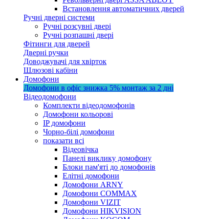
Встановлення автоматичних дверей
Ручні дверні системи
Ручні розсувні двері
Ручні розпашні двері
Фітинги для дверей
Дверні ручки
Доводжувачі для хвірток
Шлюзові кабіни
Домофони
Домофони в офіс
знижка 5%
монтаж за 2 дні
Відеодомофони
Комплекти відеодомофонів
Домофони кольорові
IP домофони
Чорно-білі домофони
показати всі
Відеовічка
Панелі виклику домофону
Блоки пам'яті до домофонів
Елітні домофони
Домофони ARNY
Домофони COMMAX
Домофони VIZIT
Домофони HIKVISION