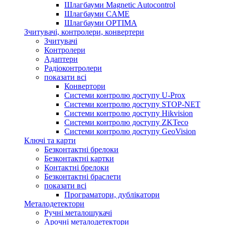
Шлагбауми Magnetic Autocontrol
Шлагбауми CAME
Шлагбауми OPTIMA
Зчитувачі, контролери, конвертери
Зчитувачі
Контролери
Адаптери
Радіоконтролери
показати всі
Конвертори
Системи контролю доступу U-Prox
Системи контролю доступу STOP-NET
Системи контролю доступу Hikvision
Системи контролю доступу ZKTeco
Системи контролю доступу GeoVision
Ключі та карти
Безконтактні брелоки
Безконтактні картки
Контактні брелоки
Безконтактні браслети
показати всі
Програматори, дублікатори
Металодетектори
Ручні металошукачі
Арочні металодетектори