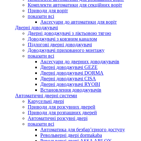
Комплекти автоматики для секційних воріт
Приводи для воріт
показати всі
Аксесуари до автоматики для воріт
Дверні доводжувачі
Дверні доводжувачі з ліктьовою тягою
Доводжувачі з ковзним каналом
Підлогові дверні доводжувачі
Доводжувачі прихованого монтажу
показати всі
Аксесуари до дверних доводжувачів
Дверні доводжувачі GEZE
Дверні доводжувачі DORMA
Дверні доводжувачі CISA
Дверні доводжувачі RYOBI
Встановлення доводжувачів
Автоматичні дверні системи
Карусельні двері
Приводи для розсувних дверей
Приводи для розпашних дверей
Автоматичні розсувні двері
показати всі
Автоматика для безбар’єрного доступу
Револьверні двері dormakaba
Револьверні двері ASSA ABLOY