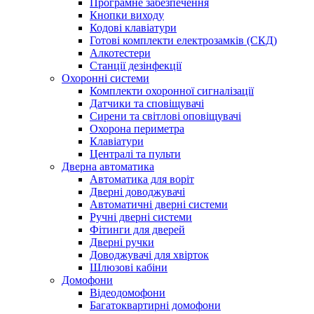
Програмне забезпечення
Кнопки виходу
Кодові клавіатури
Готові комплекти електрозамків (СКД)
Алкотестери
Станції дезінфекції
Охоронні системи
Комплекти охоронної сигналізації
Датчики та сповіщувачі
Сирени та світлові оповіщувачі
Охорона периметра
Клавіатури
Централі та пульти
Дверна автоматика
Автоматика для воріт
Дверні доводжувачі
Автоматичні дверні системи
Ручні дверні системи
Фітинги для дверей
Дверні ручки
Доводжувачі для хвірток
Шлюзові кабіни
Домофони
Відеодомофони
Багатоквартирні домофони