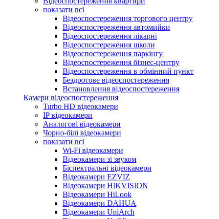
Відеоспостереження квартири
показати всі
Відеоспостереження торгового центру
Відеоспостереження автомийки
Відеоспостереження лікарні
Відеоспостереження школи
Відеоспостереження паркінгу
Відеоспостереження бізнес-центру
Відеоспостереження в обмінний пункт
Бездротове відеоспостереження
Встановлення відеоспостереження
Камери відеоспостереження
Turbo HD відеокамери
IP відеокамери
Аналогові відеокамери
Чорно-білі відеокамери
показати всі
Wi-Fi відеокамери
Відеокамери зі звуком
Біспектральні відеокамери
Відеокамери EZVIZ
Відеокамери HIKVISION
Відеокамери HiLook
Відеокамери DAHUA
Відеокамери UniArch