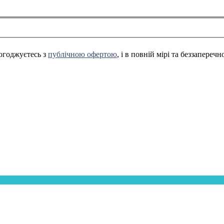
огоджуєтесь з
публічною офертою
, і в повній мірі та беззапереч