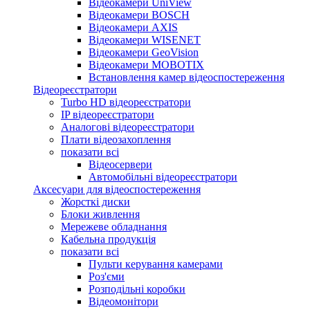
Відеокамери UniView
Відеокамери BOSCH
Відеокамери AXIS
Відеокамери WISENET
Відеокамери GeoVision
Відеокамери MOBOTIX
Встановлення камер відеоспостереження
Відеореєстратори
Turbo HD відеореєстратори
IP відеореєстратори
Аналогові відеореєстратори
Плати відеозахоплення
показати всі
Відеосервери
Автомобільні відеореєстратори
Аксесуари для відеоспостереження
Жорсткі диски
Блоки живлення
Мережеве обладнання
Кабельна продукція
показати всі
Пульти керування камерами
Роз'єми
Розподільні коробки
Відеомонітори