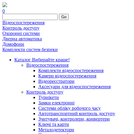
0
Go
Відеоспостереження
Контроль доступу
Охоронні системи
Дверна автоматика
Домофони
Комплекти систем безпеки
Каталог
Вибирайте краще!
Відеоспостереження
Комплекти відеоспостереження
Камери відеоспостереження
Відеореєстратори
Аксесуари для відеоспостереження
Контроль доступу
Турнікети
Замки електронні
Системи обліку робочого часу
Автотранспортний контроль доступу
Зчитувачі, контролери, конвертери
Ключі та карти
Металодетектори