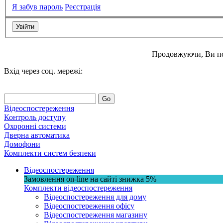
Я забув пароль
Реєстрація
Продовжуючи, Ви п
Вхід через соц. мережі:
Go
Відеоспостереження
Контроль доступу
Охоронні системи
Дверна автоматика
Домофони
Комплекти систем безпеки
Відеоспостереження
Замовлення on-line на сайті
знижка
5%
Комплекти відеоспостереження
Відеоспостереження для дому
Відеоспостереження офісу
Відеоспостереження магазину