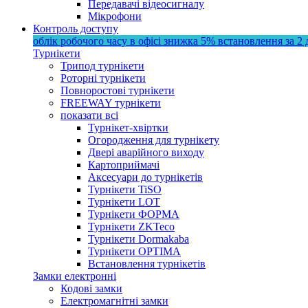
Передавачі відеосигналу
Мікрофони
Контроль доступу
облік робочого часу в офісі
знижка 5%
встановлення за 2 
Турнікети
Трипод турнікети
Роторні турнікети
Повноростові турнікети
FREEWAY турнікети
показати всі
Турнікет-хвіртки
Огородження для турнікету
Двері аварійного виходу
Картоприймачі
Аксесуари до турнікетів
Турнікети TiSO
Турнікети LOT
Турнікети ФОРМА
Турнікети ZKTeco
Турнікети Dormakaba
Турнікети OPTIMA
Встановлення турнікетів
Замки електронні
Кодові замки
Електромагнітні замки