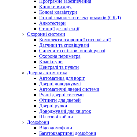
Програмне забезпечення
Кнопки виходу
Кодові клавіатури
Готові комплекти електрозамків (СКД)
Алкотестери
Станції дезінфекції
Охоронні системи
Комплекти охоронної сигналізації
Датчики та сповіщувачі
Сирени та світлові оповіщувачі
Охорона периметра
Клавіатури
Централі та пульти
Дверна автоматика
Автоматика для воріт
Дверні доводжувачі
Автоматичні дверні системи
Ручні дверні системи
Фітинги для дверей
Дверні ручки
Доводжувачі для хвірток
Шлюзові кабіни
Домофони
Відеодомофони
Багатоквартирні домофони