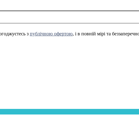
огоджуєтесь з
публічною офертою
, і в повній мірі та беззапереч