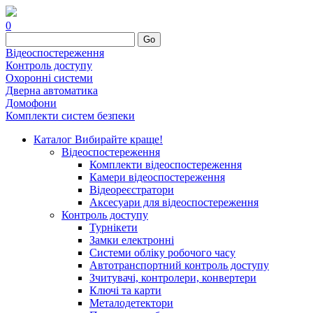
0
Go
Відеоспостереження
Контроль доступу
Охоронні системи
Дверна автоматика
Домофони
Комплекти систем безпеки
Каталог
Вибирайте краще!
Відеоспостереження
Комплекти відеоспостереження
Камери відеоспостереження
Відеореєстратори
Аксесуари для відеоспостереження
Контроль доступу
Турнікети
Замки електронні
Системи обліку робочого часу
Автотранспортний контроль доступу
Зчитувачі, контролери, конвертери
Ключі та карти
Металодетектори