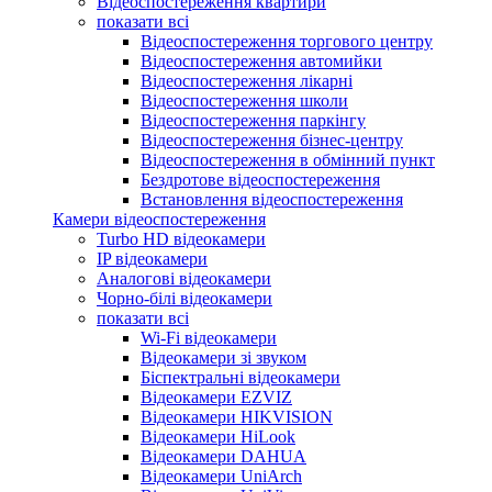
Відеоспостереження квартири
показати всі
Відеоспостереження торгового центру
Відеоспостереження автомийки
Відеоспостереження лікарні
Відеоспостереження школи
Відеоспостереження паркінгу
Відеоспостереження бізнес-центру
Відеоспостереження в обмінний пункт
Бездротове відеоспостереження
Встановлення відеоспостереження
Камери відеоспостереження
Turbo HD відеокамери
IP відеокамери
Аналогові відеокамери
Чорно-білі відеокамери
показати всі
Wi-Fi відеокамери
Відеокамери зі звуком
Біспектральні відеокамери
Відеокамери EZVIZ
Відеокамери HIKVISION
Відеокамери HiLook
Відеокамери DAHUA
Відеокамери UniArch