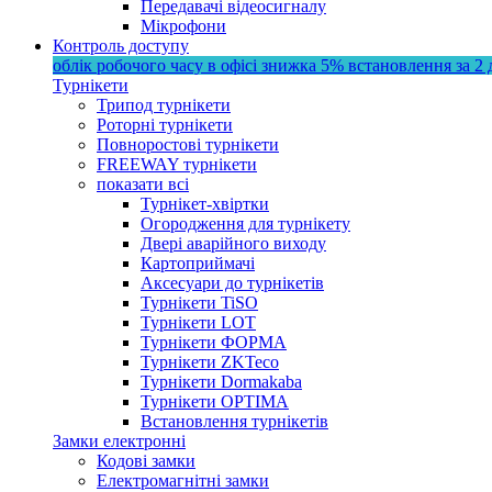
Передавачі відеосигналу
Мікрофони
Контроль доступу
облік робочого часу в офісі
знижка 5%
встановлення за 2 
Турнікети
Трипод турнікети
Роторні турнікети
Повноростові турнікети
FREEWAY турнікети
показати всі
Турнікет-хвіртки
Огородження для турнікету
Двері аварійного виходу
Картоприймачі
Аксесуари до турнікетів
Турнікети TiSO
Турнікети LOT
Турнікети ФОРМА
Турнікети ZKTeco
Турнікети Dormakaba
Турнікети OPTIMA
Встановлення турнікетів
Замки електронні
Кодові замки
Електромагнітні замки