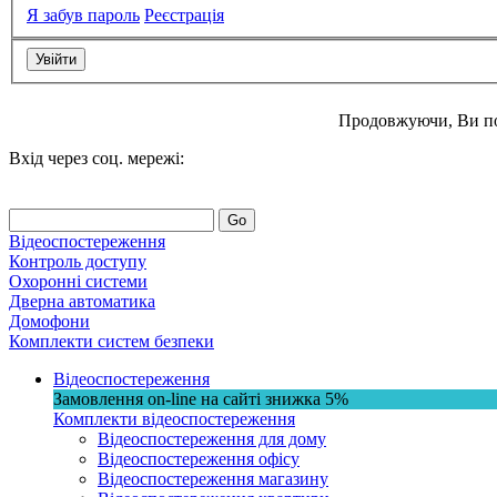
Я забув пароль
Реєстрація
Продовжуючи, Ви п
Вхід через соц. мережі:
Go
Відеоспостереження
Контроль доступу
Охоронні системи
Дверна автоматика
Домофони
Комплекти систем безпеки
Відеоспостереження
Замовлення on-line на сайті
знижка
5%
Комплекти відеоспостереження
Відеоспостереження для дому
Відеоспостереження офісу
Відеоспостереження магазину