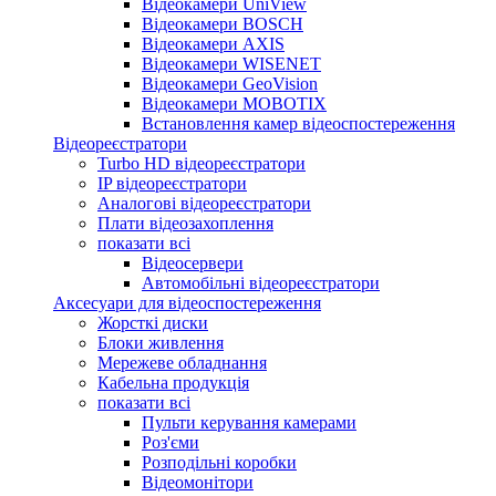
Відеокамери UniView
Відеокамери BOSCH
Відеокамери AXIS
Відеокамери WISENET
Відеокамери GeoVision
Відеокамери MOBOTIX
Встановлення камер відеоспостереження
Відеореєстратори
Turbo HD відеореєстратори
IP відеореєстратори
Аналогові відеореєстратори
Плати відеозахоплення
показати всі
Відеосервери
Автомобільні відеореєстратори
Аксесуари для відеоспостереження
Жорсткі диски
Блоки живлення
Мережеве обладнання
Кабельна продукція
показати всі
Пульти керування камерами
Роз'єми
Розподільні коробки
Відеомонітори