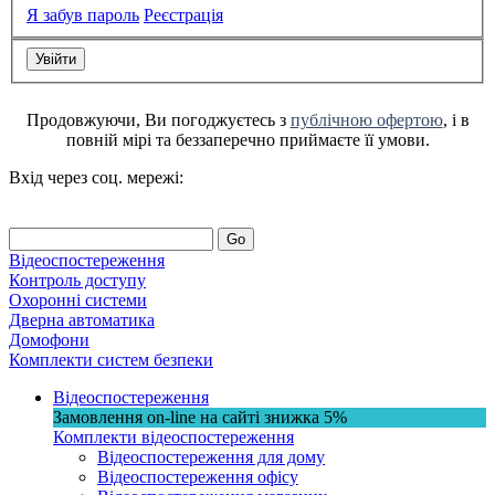
Я забув пароль
Реєстрація
Продовжуючи, Ви погоджуєтесь з
публічною офертою
, і в
повній мірі та беззаперечно приймаєте її умови.
Вхід через соц. мережі:
Go
Відеоспостереження
Контроль доступу
Охоронні системи
Дверна автоматика
Домофони
Комплекти систем безпеки
Відеоспостереження
Замовлення on-line на сайті
знижка
5%
Комплекти відеоспостереження
Відеоспостереження для дому
Відеоспостереження офісу