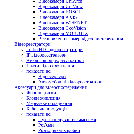
Відеокамери UniArch
Відеокамери UniView
Відеокамери BOSCH
Відеокамери AXIS
Відеокамери WISENET
Відеокамери GeoVision
Відеокамери MOBOTIX
Встановлення камер відеоспостереження
Відеореєстратори
Turbo HD відеореєстратори
IP відеореєстратори
Аналогові відеореєстратори
Плати відеозахоплення
показати всі
Відеосервери
Автомобільні відеореєстратори
Аксесуари для відеоспостереження
Жорсткі диски
Блоки живлення
Мережеве обладнання
Кабельна продукція
показати всі
Пульти керування камерами
Роз'єми
Розподільні коробки