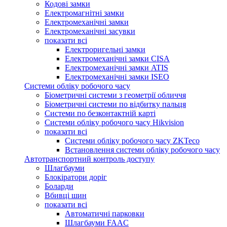
Кодові замки
Електромагнітні замки
Електромеханічні замки
Електромеханічні засувки
показати всі
Електроригельні замки
Електромеханічні замки CISA
Електромеханічні замки ATIS
Електромеханічні замки ISEO
Системи обліку робочого часу
Біометричні системи з геометрії обличчя
Біометричні системи по відбитку пальця
Системи по безконтактній карті
Системи обліку робочого часу Hikvision
показати всі
Системи обліку робочого часу ZKTeco
Встановлення системи обліку робочого часу
Автотранспортний контроль доступу
Шлагбауми
Блокіратори доріг
Боларди
Вбивці шин
показати всі
Автоматичні парковки
Шлагбауми FAAC