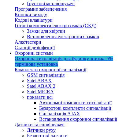
Ґрунтові металошукачі
Програмне забезпечення
Кнопки виходу
Кодові клавіатури
Готові комплекти електрозамків (СКД)
Замки для хвіртки
Встановлення електронних замків
Алкотестери
Станції дезінфекції
Охоронні системи
Охоронна сигналізація для будинку
знижка 5%
термінова установка
Комплекти охоронної сигналізації
GSM сигналізація
Satel ABAX
Satel ABAX 2
Satel MICRA
показати всі
Автономні комплекти сигналізації
Бездротові комплекти сигналізації
Сигналізація AJAX
Встановлення охоронної сигналізації
Датчики та сповіщувачі
Датчики руху
Бездротові датчики