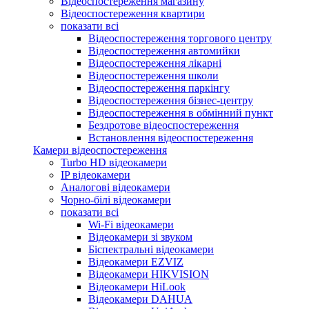
Відеоспостереження магазину
Відеоспостереження квартири
показати всі
Відеоспостереження торгового центру
Відеоспостереження автомийки
Відеоспостереження лікарні
Відеоспостереження школи
Відеоспостереження паркінгу
Відеоспостереження бізнес-центру
Відеоспостереження в обмінний пункт
Бездротове відеоспостереження
Встановлення відеоспостереження
Камери відеоспостереження
Turbo HD відеокамери
IP відеокамери
Аналогові відеокамери
Чорно-білі відеокамери
показати всі
Wi-Fi відеокамери
Відеокамери зі звуком
Біспектральні відеокамери
Відеокамери EZVIZ
Відеокамери HIKVISION
Відеокамери HiLook
Відеокамери DAHUA