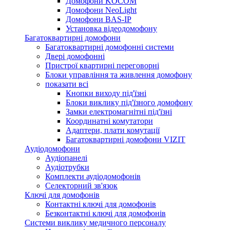
Домофони KOCOM
Домофони NeoLight
Домофони BAS-IP
Установка відеодомофону
Багатоквартирні домофони
Багатоквартирні домофонні системи
Двері домофонні
Пристрої квартирні переговорні
Блоки управління та живлення домофону
показати всі
Кнопки виходу під'їзні
Блоки виклику під'їзного домофону
Замки електромагнітні під'їзні
Координатні комутатори
Адаптери, плати комутації
Багатоквартирні домофони VIZIT
Аудіодомофони
Аудіопанелі
Аудіотрубки
Комплекти аудіодомофонів
Селекторний зв'язок
Ключі для домофонів
Контактні ключі для домофонів
Безконтактні ключі для домофонів
Системи виклику медичного персоналу