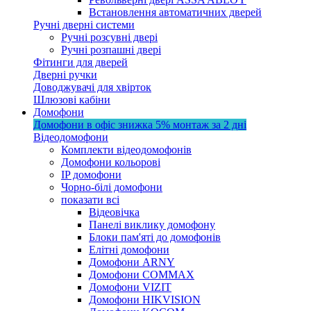
Встановлення автоматичних дверей
Ручні дверні системи
Ручні розсувні двері
Ручні розпашні двері
Фітинги для дверей
Дверні ручки
Доводжувачі для хвірток
Шлюзові кабіни
Домофони
Домофони в офіс
знижка 5%
монтаж за 2 дні
Відеодомофони
Комплекти відеодомофонів
Домофони кольорові
IP домофони
Чорно-білі домофони
показати всі
Відеовічка
Панелі виклику домофону
Блоки пам'яті до домофонів
Елітні домофони
Домофони ARNY
Домофони COMMAX
Домофони VIZIT
Домофони HIKVISION