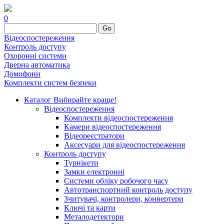
0
Go
Відеоспостереження
Контроль доступу
Охоронні системи
Дверна автоматика
Домофони
Комплекти систем безпеки
Каталог
Вибирайте краще!
Відеоспостереження
Комплекти відеоспостереження
Камери відеоспостереження
Відеореєстратори
Аксесуари для відеоспостереження
Контроль доступу
Турнікети
Замки електронні
Системи обліку робочого часу
Автотранспортний контроль доступу
Зчитувачі, контролери, конвертери
Ключі та карти
Металодетектори