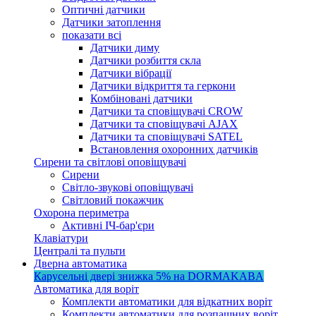
Оптичні датчики
Датчики затоплення
показати всі
Датчики диму
Датчики розбиття скла
Датчики вібрації
Датчики відкриття та геркони
Комбіновані датчики
Датчики та сповіщувачі CROW
Датчики та сповіщувачі AJAX
Датчики та сповіщувачі SATEL
Встановлення охоронних датчиків
Сирени та світлові оповіщувачі
Сирени
Світло-звукові оповіщувачі
Світловий покажчик
Охорона периметра
Активні ІЧ-бар'єри
Клавіатури
Централі та пульти
Дверна автоматика
Карусельні двері
знижка 5%
на DORMAKABA
Автоматика для воріт
Комплекти автоматики для відкатних воріт
Комплекти автоматики для розпашних воріт