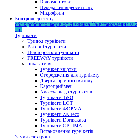
Відеомонітори
Передавачі відеосигналу
Мікрофони
Контроль доступу
облік робочого часу в офісі
знижка 5%
встановлення за 2
дні
Турнікети
Трипод турнікети
Роторні турнікети
Повноростові турнікети
FREEWAY турнікети
показати всі
Турнікет-хвіртки
Огородження для турнікету
Двері аварійного виходу
Картоприймачі
Аксесуари до турнікетів
Турнікети TiSO
Турнікети LOT
Турнікети ФОРМА
Турнікети ZKTeco
Турнікети Dormakaba
Турнікети OPTIMA
Встановлення турнікетів
Замки електронні