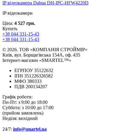
IP відеокамера Dahua DH-IPC-HFW4220D
IP відеокамери
Ціна:
4 527 грн.
Купить
+38 044 331-15-43
+38 044 331-15-43
© 2026. ТОВ «КОМПАНІЯ СТРОЙМІР»
Київ, вул. Борщагівська 154А, оф. 435
Інтернет-магазин «SMARTEL™»
ЕГРПОУ 35122632
ІПН 351226326582
МФО 380333
ПДВ 200134207
Графік роботи:
Пн-Пт:
з 9:00 до 18:00
Суббота:
з 10:00 до 17:00
(прийом замовлень)
Неділя:
вихідний
24/7:
info@smartel.ua