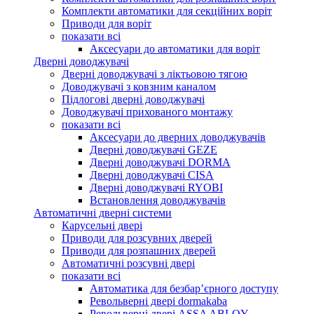
Комплекти автоматики для секційних воріт
Приводи для воріт
показати всі
Аксесуари до автоматики для воріт
Дверні доводжувачі
Дверні доводжувачі з ліктьовою тягою
Доводжувачі з ковзним каналом
Підлогові дверні доводжувачі
Доводжувачі прихованого монтажу
показати всі
Аксесуари до дверних доводжувачів
Дверні доводжувачі GEZE
Дверні доводжувачі DORMA
Дверні доводжувачі CISA
Дверні доводжувачі RYOBI
Встановлення доводжувачів
Автоматичні дверні системи
Карусельні двері
Приводи для розсувних дверей
Приводи для розпашних дверей
Автоматичні розсувні двері
показати всі
Автоматика для безбар’єрного доступу
Револьверні двері dormakaba
Револьверні двері ASSA ABLOY