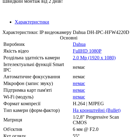
Швидкий монтаж від 2 днів!
Характеристики
Характеристики: IP видеокамеру Dahua DH-IPC-HFW4220D
Основні
Виробник
Dahua
Якість відео
FullHD 1080P
Роздільна здатність камери
2.0 Mp (1920 x 1080)
Інтелектуальні функції Smart
немає
IPC
Автоматичне фокусування
немає
Мікрофон (запис звуку)
немає
Підтримка карт пам'яті
немає
Wi-Fi (модуль)
немає
Формат компресії
H.264 | MJPEG
Тип камери (форм-фактор)
На кронштейні (Bullet)
1/2,8" Progressive Scan
Матриця
CMOS
Об'єктив
6 мм @ F2.0
Кут огляду
55°