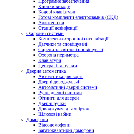
Програмне забезпечення
Кнопки виходу
Кодові клавіатури
Готові комплекти електрозамків (СКД)
Алкотестери
Станції дезінфекції
Охоронні системи
Комплекти охоронної сигналізації
Датчики та сповіщувачі
Сирени та світлові оповіщувачі
Охорона периметра
Клавіатури
Централі та пульти
Дверна автоматика
Автоматика для воріт
Дверні доводжувачі
Автоматичні дверні системи
Ручні дверні системи
Фітинги для дверей
Дверні ручки
Доводжувачі для хвірток
Шлюзові кабіни
Домофони
Відеодомофони
Багатоквартирні домофони