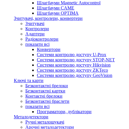
Шлагбауми Magnetic Autocontrol
Шлагбауми CAME
Шлагбауми OPTIMA
Зчитувачі, контролери, конвертери
Зчитувачі
Контролери
Адаптери
Радіоконтролери
показати всі
Конвертори
Системи контролю доступу U-Prox
Системи контролю доступу STOP-NET
Системи контролю доступу Hikvision
Системи контролю доступу ZKTeco
Системи контролю доступу GeoVision
Ключі та карти
Безконтактні брелоки
Безконтактні картки
Контактні брелоки
Безконтактні браслети
показати всі
Програматори, дублікатори
Металодетектори
Ручні металошукачі
Арочні металодетектори