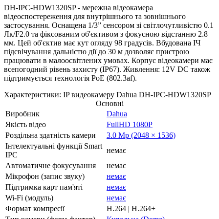
DH-IPC-HDW1320SP - мережна відеокамера
відеоспостереження для внутрішнього та зовнішнього
застосування. Оснащена 1/3” сенсором зі світлочутливістю 0.1
Лк/F2.0 та фіксованим об'єктивом з фокусною відстанню 2.8
мм. Цей об'єктив має кут огляду 98 градусів. Вбудована ІЧ
підсвічування дальністю дії до 30 м дозволяє пристрою
працювати в малоосвітлених умовах. Корпус відеокамери має
всепогодний рівень захисту (IP67). Живлення: 12V DC також
підтримується технологія PoE (802.3af).
Характеристики: IP видеокамеру Dahua DH-IPC-HDW1320SP
Основні
Виробник
Dahua
Якість відео
FullHD 1080P
Роздільна здатність камери
3.0 Mp (2048 × 1536)
Інтелектуальні функції Smart
немає
IPC
Автоматичне фокусування
немає
Мікрофон (запис звуку)
немає
Підтримка карт пам'яті
немає
Wi-Fi (модуль)
немає
Формат компресії
H.264 | H.264+