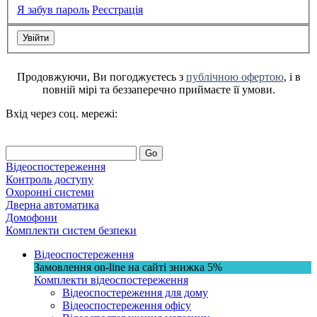
Я забув пароль
Реєстрація
Продовжуючи, Ви погоджуєтесь з
публічною офертою
, і в
повній мірі та беззаперечно приймаєте її умови.
Вхід через соц. мережі:
Go
Відеоспостереження
Контроль доступу
Охоронні системи
Дверна автоматика
Домофони
Комплекти систем безпеки
Відеоспостереження
Замовлення on-line на сайті
знижка
5%
Комплекти відеоспостереження
Відеоспостереження для дому
Відеоспостереження офісу