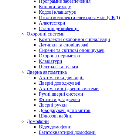
Програмне забезпечення
Кнопки виходу
Кодові клавіатури
Готові комплекти електрозамків (СКД)
Алкотестери
Станції дезінфекції
Охоронні системи
Комплекти охоронної сигналізації
Датчики та сповіщувачі
Сирени та світлові оповіщувачі
Охорона периметра
Клавіатури
Централі та пульти
Дверна автоматика
Автоматика для воріт
Дверні доводжувачі
Автоматичні дверні системи
Ручні дверні системи
Фітинги для дверей
Дверні ручки
Доводжувачі для хвірток
Шлюзові кабіни
Домофони
Відеодомофони
Багатоквартирні домофони