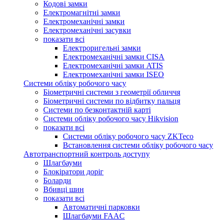
Кодові замки
Електромагнітні замки
Електромеханічні замки
Електромеханічні засувки
показати всі
Електроригельні замки
Електромеханічні замки CISA
Електромеханічні замки ATIS
Електромеханічні замки ISEO
Системи обліку робочого часу
Біометричні системи з геометрії обличчя
Біометричні системи по відбитку пальця
Системи по безконтактній карті
Системи обліку робочого часу Hikvision
показати всі
Системи обліку робочого часу ZKTeco
Встановлення системи обліку робочого часу
Автотранспортний контроль доступу
Шлагбауми
Блокіратори доріг
Боларди
Вбивці шин
показати всі
Автоматичні парковки
Шлагбауми FAAC