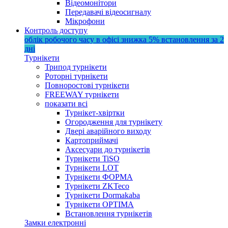
Відеомонітори
Передавачі відеосигналу
Мікрофони
Контроль доступу
облік робочого часу в офісі
знижка 5%
встановлення за 2
дні
Турнікети
Трипод турнікети
Роторні турнікети
Повноростові турнікети
FREEWAY турнікети
показати всі
Турнікет-хвіртки
Огородження для турнікету
Двері аварійного виходу
Картоприймачі
Аксесуари до турнікетів
Турнікети TiSO
Турнікети LOT
Турнікети ФОРМА
Турнікети ZKTeco
Турнікети Dormakaba
Турнікети OPTIMA
Встановлення турнікетів
Замки електронні