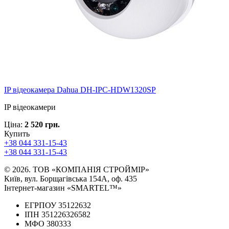
IP відеокамера Dahua DH-IPC-HDW1320SP
IP відеокамери
Ціна:
2 520 грн.
Купить
+38 044 331-15-43
+38 044 331-15-43
© 2026. ТОВ «КОМПАНІЯ СТРОЙМІР»
Київ, вул. Борщагівська 154А, оф. 435
Інтернет-магазин «SMARTEL™»
ЕГРПОУ 35122632
ІПН 351226326582
МФО 380333