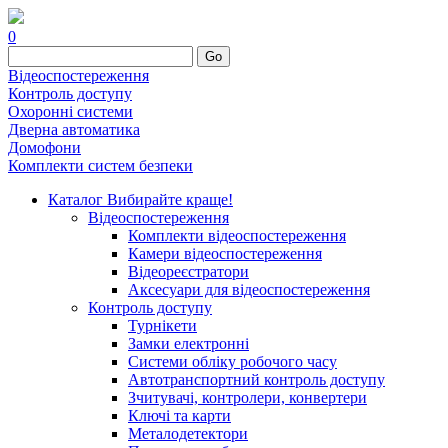
0
Go
Відеоспостереження
Контроль доступу
Охоронні системи
Дверна автоматика
Домофони
Комплекти систем безпеки
Каталог
Вибирайте краще!
Відеоспостереження
Комплекти відеоспостереження
Камери відеоспостереження
Відеореєстратори
Аксесуари для відеоспостереження
Контроль доступу
Турнікети
Замки електронні
Системи обліку робочого часу
Автотранспортний контроль доступу
Зчитувачі, контролери, конвертери
Ключі та карти
Металодетектори