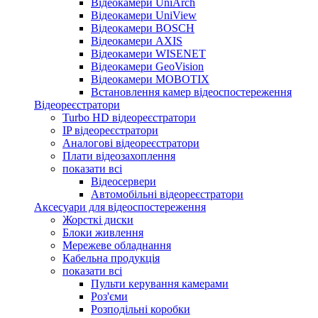
Відеокамери UniArch
Відеокамери UniView
Відеокамери BOSCH
Відеокамери AXIS
Відеокамери WISENET
Відеокамери GeoVision
Відеокамери MOBOTIX
Встановлення камер відеоспостереження
Відеореєстратори
Turbo HD відеореєстратори
IP відеореєстратори
Аналогові відеореєстратори
Плати відеозахоплення
показати всі
Відеосервери
Автомобільні відеореєстратори
Аксесуари для відеоспостереження
Жорсткі диски
Блоки живлення
Мережеве обладнання
Кабельна продукція
показати всі
Пульти керування камерами
Роз'єми
Розподільні коробки