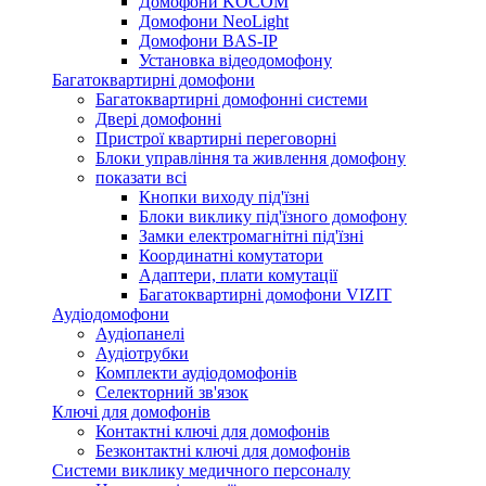
Домофони KOCOM
Домофони NeoLight
Домофони BAS-IP
Установка відеодомофону
Багатоквартирні домофони
Багатоквартирні домофонні системи
Двері домофонні
Пристрої квартирні переговорні
Блоки управління та живлення домофону
показати всі
Кнопки виходу під'їзні
Блоки виклику під'їзного домофону
Замки електромагнітні під'їзні
Координатні комутатори
Адаптери, плати комутації
Багатоквартирні домофони VIZIT
Аудіодомофони
Аудіопанелі
Аудіотрубки
Комплекти аудіодомофонів
Селекторний зв'язок
Ключі для домофонів
Контактні ключі для домофонів
Безконтактні ключі для домофонів
Системи виклику медичного персоналу