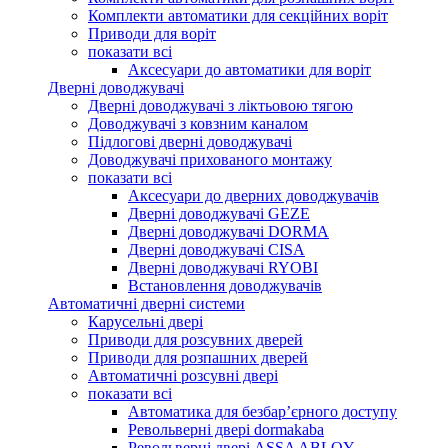
Комплекти автоматики для секційних воріт
Приводи для воріт
показати всі
Аксесуари до автоматики для воріт
Дверні доводжувачі
Дверні доводжувачі з ліктьовою тягою
Доводжувачі з ковзним каналом
Підлогові дверні доводжувачі
Доводжувачі прихованого монтажу
показати всі
Аксесуари до дверних доводжувачів
Дверні доводжувачі GEZE
Дверні доводжувачі DORMA
Дверні доводжувачі CISA
Дверні доводжувачі RYOBI
Встановлення доводжувачів
Автоматичні дверні системи
Карусельні двері
Приводи для розсувних дверей
Приводи для розпашних дверей
Автоматичні розсувні двері
показати всі
Автоматика для безбар’єрного доступу
Револьверні двері dormakaba
Револьверні двері ASSA ABLOY