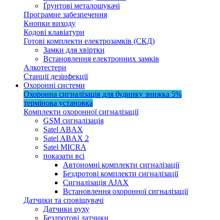
Ґрунтові металошукачі
Програмне забезпечення
Кнопки виходу
Кодові клавіатури
Готові комплекти електрозамків (СКД)
Замки для хвіртки
Встановлення електронних замків
Алкотестери
Станції дезінфекції
Охоронні системи
Охоронна сигналізація для будинку
знижка 5%
термінова установка
Комплекти охоронної сигналізації
GSM сигналізація
Satel ABAX
Satel ABAX 2
Satel MICRA
показати всі
Автономні комплекти сигналізації
Бездротові комплекти сигналізації
Сигналізація AJAX
Встановлення охоронної сигналізації
Датчики та сповіщувачі
Датчики руху
Бездротові датчики