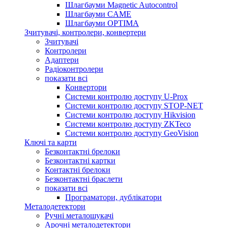
Шлагбауми Magnetic Autocontrol
Шлагбауми CAME
Шлагбауми OPTIMA
Зчитувачі, контролери, конвертери
Зчитувачі
Контролери
Адаптери
Радіоконтролери
показати всі
Конвертори
Системи контролю доступу U-Prox
Системи контролю доступу STOP-NET
Системи контролю доступу Hikvision
Системи контролю доступу ZKTeco
Системи контролю доступу GeoVision
Ключі та карти
Безконтактні брелоки
Безконтактні картки
Контактні брелоки
Безконтактні браслети
показати всі
Програматори, дублікатори
Металодетектори
Ручні металошукачі
Арочні металодетектори