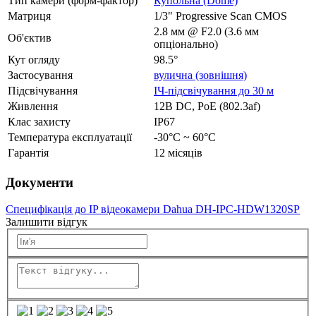
Тип камери (форм-фактор)
Купольна (Dome)
Матриця
1/3" Progressive Scan CMOS
2.8 мм @ F2.0 (3.6 мм
Об'єктив
опціонально)
Кут огляду
98.5°
Застосування
вулична (зовнішня)
Підсвічування
ІЧ-підсвічування до 30 м
Живлення
12В DC, РоЕ (802.3af)
Клас захисту
IP67
Температура експлуатації
-30°C ~ 60°C
Гарантія
12 місяців
Документи
Специфікація до IP відеокамери Dahua DH-IPC-HDW1320SP
Залишити відгук