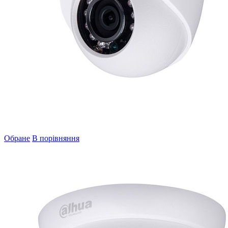
Обране
В порівняння