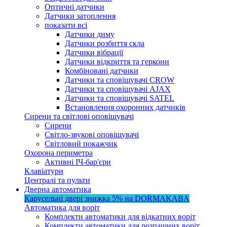
Оптичні датчики
Датчики затоплення
показати всі
Датчики диму
Датчики розбиття скла
Датчики вібрації
Датчики відкриття та геркони
Комбіновані датчики
Датчики та сповіщувачі CROW
Датчики та сповіщувачі AJAX
Датчики та сповіщувачі SATEL
Встановлення охоронних датчиків
Сирени та світлові оповіщувачі
Сирени
Світло-звукові оповіщувачі
Світловий покажчик
Охорона периметра
Активні ІЧ-бар'єри
Клавіатури
Централі та пульти
Дверна автоматика
Карусельні двері
знижка 5%
на DORMAKABA
Автоматика для воріт
Комплекти автоматики для відкатних воріт
Комплекти автоматики для розпашних воріт