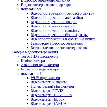
Відеоспостереження магазину
Відеоспостереження квартири
показати всі
Відеоспостереження торгового центру
Відеоспостереження автомийки
Відеоспостереження лікарні
Відеоспостереження школи
Відеоспостереження паркінгу
Відеоспостереження бізнес-центру
Відеоспостереження в обмінний пункт
Бездротове відеоспостереження
Встановлення відеоспостереження
Камери відеоспостереження
Turbo HD відеокамери
IP відеокамери
Аналогові відеокамери
Чорно-білі відеокамери
показати всі
Wi-Fi відеокамери
Відеокамери зі звуком
Біспектральні відеокамери
Відеокамери EZVIZ
Відеокамери HIKVISION
Відеокамери HiLook
Відеокамери DAHUA