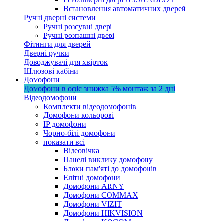
Встановлення автоматичних дверей
Ручні дверні системи
Ручні розсувні двері
Ручні розпашні двері
Фітинги для дверей
Дверні ручки
Доводжувачі для хвірток
Шлюзові кабіни
Домофони
Домофони в офіс
знижка 5%
монтаж за 2 дні
Відеодомофони
Комплекти відеодомофонів
Домофони кольорові
IP домофони
Чорно-білі домофони
показати всі
Відеовічка
Панелі виклику домофону
Блоки пам'яті до домофонів
Елітні домофони
Домофони ARNY
Домофони COMMAX
Домофони VIZIT
Домофони HIKVISION