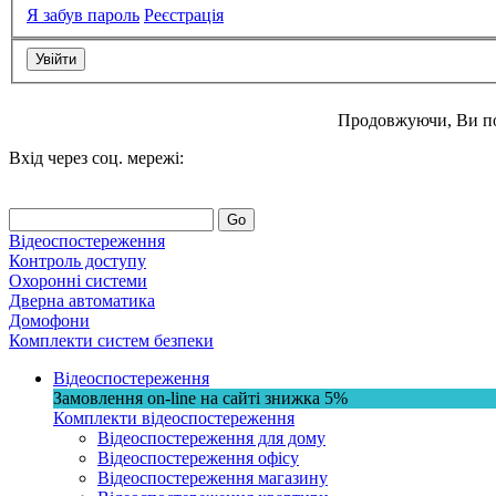
Я забув пароль
Реєстрація
Продовжуючи, Ви п
Вхід через соц. мережі:
Go
Відеоспостереження
Контроль доступу
Охоронні системи
Дверна автоматика
Домофони
Комплекти систем безпеки
Відеоспостереження
Замовлення on-line на сайті
знижка
5%
Комплекти відеоспостереження
Відеоспостереження для дому
Відеоспостереження офісу
Відеоспостереження магазину