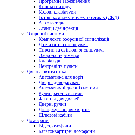
Програмне забезпечення
Кнопки виходу
Кодові клавіатури
Готові комплекти електрозамків (СКД)
Алкотестери
Станції дезінфекції
Охоронні системи
Комплекти охоронної сигналізації
Датчики та сповіщувачі
Сирени та світлові оповіщувачі
Охорона периметра
Клавіатури
Централі та пульти
Дверна автоматика
Автоматика для воріт
Дверні доводжувачі
Автоматичні дверні системи
Ручні дверні системи
Фітинги для дверей
Дверні ручки
Доводжувачі для хвірток
Шлюзові кабіни
Домофони
Відеодомофони
Багатоквартирні домофони