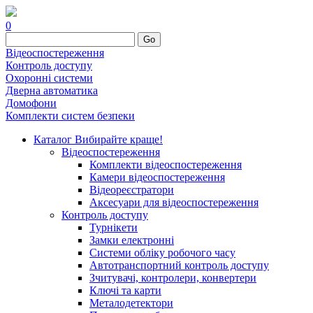
0
Go
Відеоспостереження
Контроль доступу
Охоронні системи
Дверна автоматика
Домофони
Комплекти систем безпеки
Каталог
Вибирайте краще!
Відеоспостереження
Комплекти відеоспостереження
Камери відеоспостереження
Відеореєстратори
Аксесуари для відеоспостереження
Контроль доступу
Турнікети
Замки електронні
Системи обліку робочого часу
Автотранспортний контроль доступу
Зчитувачі, контролери, конвертери
Ключі та карти
Металодетектори