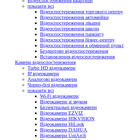
Відеоспостереження квартири
показати всі
Відеоспостереження торгового центру
Відеоспостереження автомийки
Відеоспостереження лікарні
Відеоспостереження школи
Відеоспостереження паркінгу
Відеоспостереження бізнес-центру
Відеоспостереження в обмінний пункт
Бездротове відеоспостереження
Встановлення відеоспостереження
Камери відеоспостереження
Turbo HD відеокамери
IP відеокамери
Аналогові відеокамери
Чорно-білі відеокамери
показати всі
Wi-Fi відеокамери
Відеокамери зі звуком
Біспектральні відеокамери
Відеокамери EZVIZ
Відеокамери HIKVISION
Відеокамери HiLook
Відеокамери DAHUA
Відеокамери UniArch