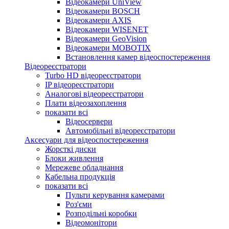
Відеокамери UniView
Відеокамери BOSCH
Відеокамери AXIS
Відеокамери WISENET
Відеокамери GeoVision
Відеокамери MOBOTIX
Встановлення камер відеоспостереження
Відеореєстратори
Turbo HD відеореєстратори
IP відеореєстратори
Аналогові відеореєстратори
Плати відеозахоплення
показати всі
Відеосервери
Автомобільні відеореєстратори
Аксесуари для відеоспостереження
Жорсткі диски
Блоки живлення
Мережеве обладнання
Кабельна продукція
показати всі
Пульти керування камерами
Роз'єми
Розподільні коробки
Відеомонітори