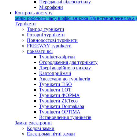
Передавачі відеосигналу
Мікрофони
Контроль доступу
облік робочого часу в офісі
знижка 5%
встановлення за 2 
Турнікети
Трипод турнікети
Роторні турнікети
Повноростові турнікети
FREEWAY турнікети
показати всі
Турнікет-хвіртки
Огородження для турнікету
Двері аварійного виходу
Картоприймачі
Аксесуари до турнікетів
Турнікети TiSO
Турнікети LOT
Турнікети ФОРМА
Турнікети ZKTeco
Турнікети Dormakaba
Турнікети OPTIMA
Встановлення турнікетів
Замки електронні
Кодові замки
Електромагнітні замки