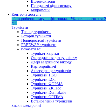
Відеомонітори
Передавачі відеосигналу
Мікрофони
Контроль доступу
облік робочого часу в офісі
знижка 5%
встановлення за 2
дні
Турнікети
Трипод турнікети
Роторні турнікети
Повноростові турнікети
FREEWAY турнікети
показати всі
Турнікет-хвіртки
Огородження для турнікету
Двері аварійного виходу
Картоприймачі
Аксесуари до турнікетів
Турнікети TiSO
Турнікети LOT
Турнікети ФОРМА
Турнікети ZKTeco
Турнікети Dormakaba
Турнікети OPTIMA
Встановлення турнікетів
Замки електронні