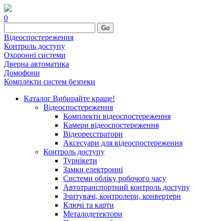
0
Go
Відеоспостереження
Контроль доступу
Охоронні системи
Дверна автоматика
Домофони
Комплекти систем безпеки
Каталог
Вибирайте краще!
Відеоспостереження
Комплекти відеоспостереження
Камери відеоспостереження
Відеореєстратори
Аксесуари для відеоспостереження
Контроль доступу
Турнікети
Замки електронні
Системи обліку робочого часу
Автотранспортний контроль доступу
Зчитувачі, контролери, конвертери
Ключі та карти
Металодетектори