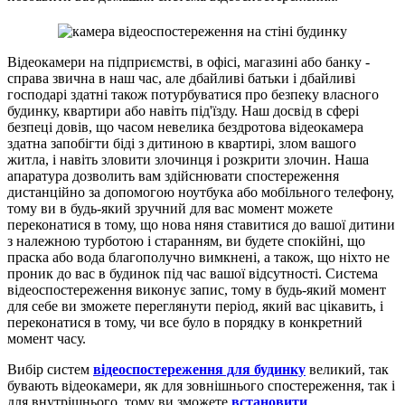
Відеокамери на підприємстві, в офісі, магазині або банку -
справа звична в наш час, але дбайливі батьки і дбайливі
господарі здатні також потурбуватися про безпеку власного
будинку, квартири або навіть під'їзду. Наш досвід в сфері
безпеці довів, що часом невелика бездротова відеокамера
здатна запобігти біді з дитиною в квартирі, злом вашого
житла, і навіть зловити злочинця і розкрити злочин. Наша
апаратура дозволить вам здійснювати спостереження
дистанційно за допомогою ноутбука або мобільного телефону,
тому ви в будь-який зручний для вас момент можете
переконатися в тому, що нова няня ставитися до вашої дитини
з належною турботою і старанням, ви будете спокійні, що
праска або вода благополучно вимкнені, а також, що ніхто не
проник до вас в будинок під час вашої відсутності. Система
відеоспостереження виконує запис, тому в будь-який момент
для себе ви зможете переглянути період, який вас цікавить, і
переконатися в тому, чи все було в порядку в конкретний
момент часу.
Вибір систем
відеоспостереження для будинку
великий, так
бувають відеокамери, як для зовнішнього спостереження, так і
для внутрішнього, тому ви зможете
встановити