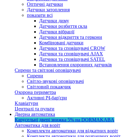
Оптичні датчики
Датчики затоплення
показати всі
Датчики диму
Датчики розбиття скла
Датчики вібрації
Датчики відкриття та геркони
Комбіновані датчики
Датчики та сповіщувачі CROW
Датчики та сповіщувачі AJAX
Датчики та сповіщувачі SATEL
Встановлення охоронних датчиків
Сирени та світлові оповіщувачі
Сирени
Світло-звукові оповіщувачі
Світловий покажчик
Охорона периметра
Активні ІЧ-бар'єри
Клавіатури
Централі та пульти
Дверна автоматика
Карусельні двері
знижка 5%
на DORMAKABA
Автоматика для воріт
Комплекти автоматики для відкатних воріт
Комплекти автоматики для розпашних воріт