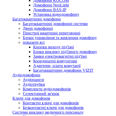
Домофони KOCOM
Домофони NeoLight
Домофони BAS-IP
Установка відеодомофону
Багатоквартирні домофони
Багатоквартирні домофонні системи
Двері домофонні
Пристрої квартирні переговорні
Блоки управління та живлення домофону
показати всі
Кнопки виходу під'їзні
Блоки виклику під'їзного домофону
Замки електромагнітні під'їзні
Координатні комутатори
Адаптери, плати комутації
Багатоквартирні домофони VIZIT
Аудіодомофони
Аудіопанелі
Аудіотрубки
Комплекти аудіодомофонів
Селекторний зв'язок
Ключі для домофонів
Контактні ключі для домофонів
Безконтактні ключі для домофонів
Системи виклику медичного персоналу