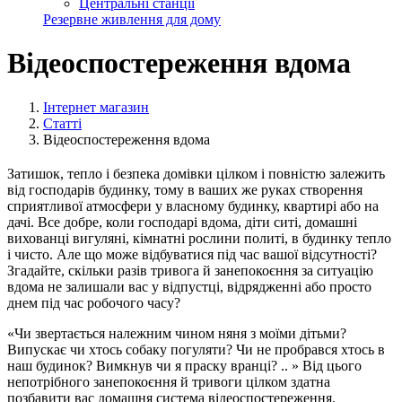
Центральні станції
Резервне живлення для дому
Відеоспостереження вдома
Інтернет магазин
Статті
Відеоспостереження вдома
Затишок, тепло і безпека домівки цілком і повністю залежить
від господарів будинку, тому в ваших же руках створення
сприятливої атмосфери у власному будинку, квартирі або на
дачі. Все добре, коли господарі вдома, діти ситі, домашні
вихованці вигуляні, кімнатні рослини политі, в будинку тепло
і чисто. Але що може відбуватися під час вашої відсутності?
Згадайте, скільки разів тривога й занепокоєння за ситуацію
вдома не залишали вас у відпустці, відрядженні або просто
днем під час робочого часу?
«Чи звертається належним чином няня з моїми дітьми?
Випускає чи хтось собаку погуляти? Чи не пробрався хтось в
наш будинок? Вимкнув чи я праску вранці? .. » Від цього
непотрібного занепокоєння й тривоги цілком здатна
позбавити вас домашня система відеоспостереження.