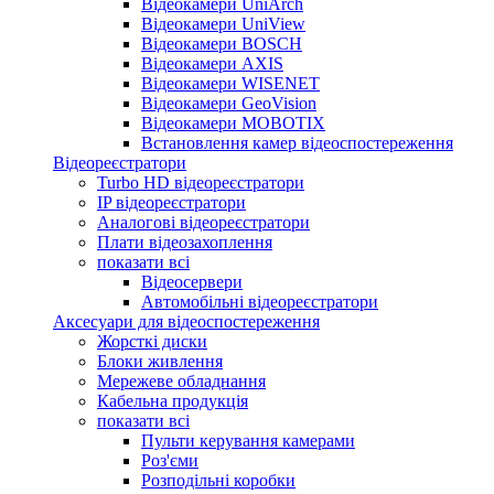
Відеокамери UniArch
Відеокамери UniView
Відеокамери BOSCH
Відеокамери AXIS
Відеокамери WISENET
Відеокамери GeoVision
Відеокамери MOBOTIX
Встановлення камер відеоспостереження
Відеореєстратори
Turbo HD відеореєстратори
IP відеореєстратори
Аналогові відеореєстратори
Плати відеозахоплення
показати всі
Відеосервери
Автомобільні відеореєстратори
Аксесуари для відеоспостереження
Жорсткі диски
Блоки живлення
Мережеве обладнання
Кабельна продукція
показати всі
Пульти керування камерами
Роз'єми
Розподільні коробки