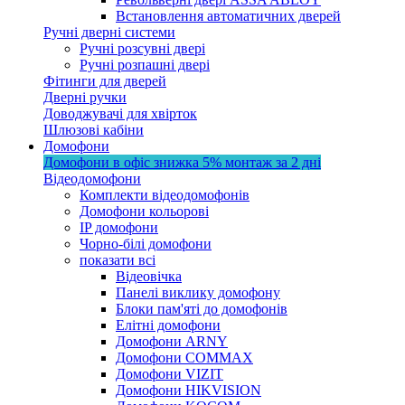
Встановлення автоматичних дверей
Ручні дверні системи
Ручні розсувні двері
Ручні розпашні двері
Фітинги для дверей
Дверні ручки
Доводжувачі для хвірток
Шлюзові кабіни
Домофони
Домофони в офіс
знижка 5%
монтаж за 2 дні
Відеодомофони
Комплекти відеодомофонів
Домофони кольорові
IP домофони
Чорно-білі домофони
показати всі
Відеовічка
Панелі виклику домофону
Блоки пам'яті до домофонів
Елітні домофони
Домофони ARNY
Домофони COMMAX
Домофони VIZIT
Домофони HIKVISION