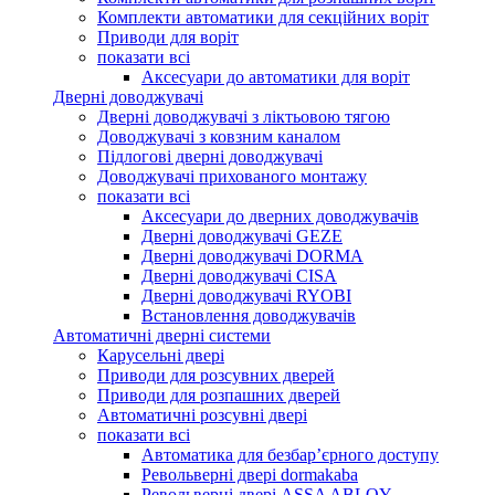
Комплекти автоматики для секційних воріт
Приводи для воріт
показати всі
Аксесуари до автоматики для воріт
Дверні доводжувачі
Дверні доводжувачі з ліктьовою тягою
Доводжувачі з ковзним каналом
Підлогові дверні доводжувачі
Доводжувачі прихованого монтажу
показати всі
Аксесуари до дверних доводжувачів
Дверні доводжувачі GEZE
Дверні доводжувачі DORMA
Дверні доводжувачі CISA
Дверні доводжувачі RYOBI
Встановлення доводжувачів
Автоматичні дверні системи
Карусельні двері
Приводи для розсувних дверей
Приводи для розпашних дверей
Автоматичні розсувні двері
показати всі
Автоматика для безбар’єрного доступу
Револьверні двері dormakaba
Револьверні двері ASSA ABLOY