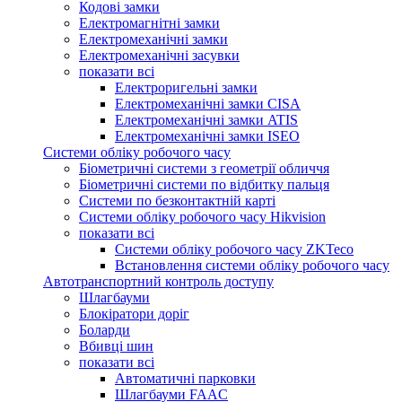
Кодові замки
Електромагнітні замки
Електромеханічні замки
Електромеханічні засувки
показати всі
Електроригельні замки
Електромеханічні замки CISA
Електромеханічні замки ATIS
Електромеханічні замки ISEO
Системи обліку робочого часу
Біометричні системи з геометрії обличчя
Біометричні системи по відбитку пальця
Системи по безконтактній карті
Системи обліку робочого часу Hikvision
показати всі
Системи обліку робочого часу ZKTeco
Встановлення системи обліку робочого часу
Автотранспортний контроль доступу
Шлагбауми
Блокіратори доріг
Боларди
Вбивці шин
показати всі
Автоматичні парковки
Шлагбауми FAAC