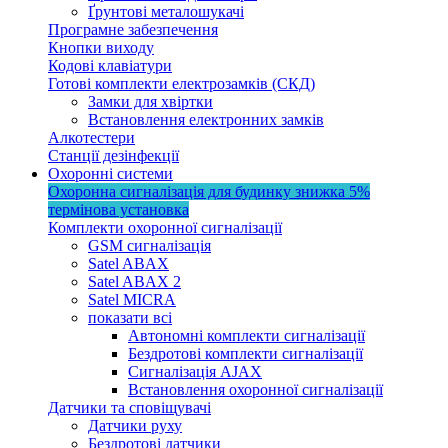
Ґрунтові металошукачі
Програмне забезпечення
Кнопки виходу
Кодові клавіатури
Готові комплекти електрозамків (СКД)
Замки для хвіртки
Встановлення електронних замків
Алкотестери
Станції дезінфекції
Охоронні системи
Охоронна сигналізація для будинку
знижка 5%
термінова установка
Комплекти охоронної сигналізації
GSM сигналізація
Satel ABAX
Satel ABAX 2
Satel MICRA
показати всі
Автономні комплекти сигналізації
Бездротові комплекти сигналізації
Сигналізація AJAX
Встановлення охоронної сигналізації
Датчики та сповіщувачі
Датчики руху
Бездротові датчики