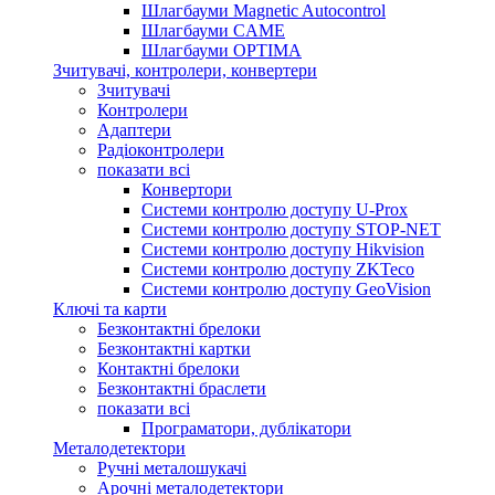
Шлагбауми Magnetic Autocontrol
Шлагбауми CAME
Шлагбауми OPTIMA
Зчитувачі, контролери, конвертери
Зчитувачі
Контролери
Адаптери
Радіоконтролери
показати всі
Конвертори
Системи контролю доступу U-Prox
Системи контролю доступу STOP-NET
Системи контролю доступу Hikvision
Системи контролю доступу ZKTeco
Системи контролю доступу GeoVision
Ключі та карти
Безконтактні брелоки
Безконтактні картки
Контактні брелоки
Безконтактні браслети
показати всі
Програматори, дублікатори
Металодетектори
Ручні металошукачі
Арочні металодетектори