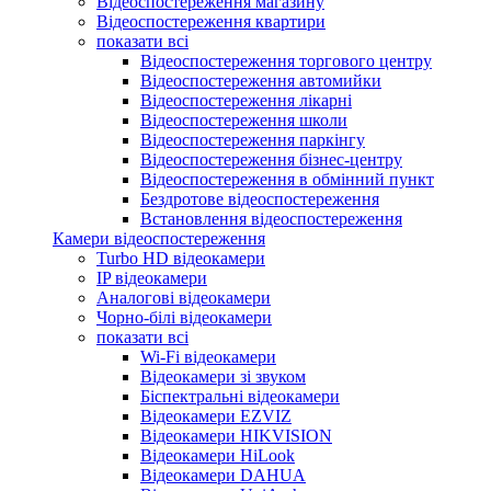
Відеоспостереження магазину
Відеоспостереження квартири
показати всі
Відеоспостереження торгового центру
Відеоспостереження автомийки
Відеоспостереження лікарні
Відеоспостереження школи
Відеоспостереження паркінгу
Відеоспостереження бізнес-центру
Відеоспостереження в обмінний пункт
Бездротове відеоспостереження
Встановлення відеоспостереження
Камери відеоспостереження
Turbo HD відеокамери
IP відеокамери
Аналогові відеокамери
Чорно-білі відеокамери
показати всі
Wi-Fi відеокамери
Відеокамери зі звуком
Біспектральні відеокамери
Відеокамери EZVIZ
Відеокамери HIKVISION
Відеокамери HiLook
Відеокамери DAHUA