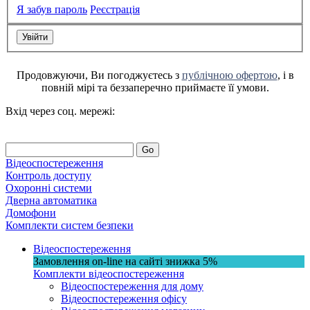
Я забув пароль
Реєстрація
Продовжуючи, Ви погоджуєтесь з
публічною офертою
, і в
повній мірі та беззаперечно приймаєте її умови.
Вхід через соц. мережі:
Go
Відеоспостереження
Контроль доступу
Охоронні системи
Дверна автоматика
Домофони
Комплекти систем безпеки
Відеоспостереження
Замовлення on-line на сайті
знижка
5%
Комплекти відеоспостереження
Відеоспостереження для дому
Відеоспостереження офісу