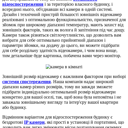
відеоспостереження
і за територією власного будинку, і
всередині нього, об'єднавши всі камери в одній системі.
Дизайн і технічний пристрій більшості зовнішніх відеокамер
реалізовані з оптимальною функціональністю, призначеної для
зйомок при широкому діапазоні температур, мають захист від
зовнішніх факторів, таких як волога й запітніння під час дощу.
Камери також різняться світлочутливістю, що дозволить вам
вибрати для себе оптимально прийнятний діапазон і
параметри зйомки, на додачу до цього, ви можете підібрати
для себе роздільну здатність відеокамери, і чим вона вище,
тим детальніше буде картинка, побачена вами через монітор.
Зовнішній розмір відеокамер є важливим фактором при виборі
системи спостереження
. Наша компанія надає широкий
діапазон камер різних розмірів, тому ви завжди зможете
підібрати індивідуально оптимальний розмір відеокамери
конкретно для вашої оселі, так, щоб вона була непомітна і не
заважала зовнішньому вигляду та інтер'єру вашої квартири
або будинку.
Відмінним варіантом для відеоспостереження будинку є
бездротові
IP камери
, які прості в установці й портативні, що
дозволить вам легко змінювати місце розташування окремих