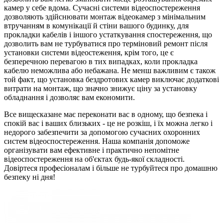
камер у себе вдома. Сучасні системи відеоспостереження
дозволяють здійснювати монтаж відеокамер з мінімальним
втручанням в комунікації й стіни вашого будинку, для
прокладки кабелів і іншого устаткування спостереження, що
дозволить вам не турбуватися про терміновий ремонт після
установки системи відеостеження, крім того, це є
безперечною перевагою в тих випадках, коли прокладка
кабелю неможлива або небажана. Не менш важливим є також
той факт, що установка бездротових камер виключає додаткові
витрати на монтаж, що значно знижує ціну за установку
обладнання і дозволяє вам економити.
Все вищесказане має переконати вас в одному, що безпека і
спокій вас і ваших близьких - це не розкіш, і їх можна легко і
недорого забезпечити за допомогою сучасних охоронних
систем відеоспостереження. Наша компанія допоможе
організувати вам ефективне і практично непомітне
відеоспостереження на об'єктах будь-якої складності.
Довіртеся професіоналам і більше не турбуйтеся про домашню
безпеку ні дня!