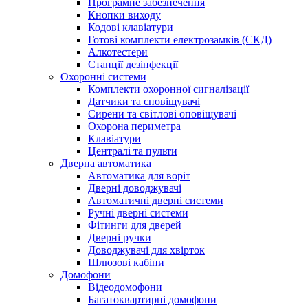
Програмне забезпечення
Кнопки виходу
Кодові клавіатури
Готові комплекти електрозамків (СКД)
Алкотестери
Станції дезінфекції
Охоронні системи
Комплекти охоронної сигналізації
Датчики та сповіщувачі
Сирени та світлові оповіщувачі
Охорона периметра
Клавіатури
Централі та пульти
Дверна автоматика
Автоматика для воріт
Дверні доводжувачі
Автоматичні дверні системи
Ручні дверні системи
Фітинги для дверей
Дверні ручки
Доводжувачі для хвірток
Шлюзові кабіни
Домофони
Відеодомофони
Багатоквартирні домофони