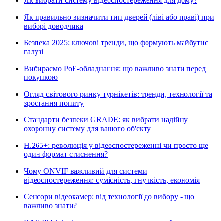
Як вибрати систему відеоспостереження для дому?
Як правильно визначити тип дверей (ліві або праві) при
виборі доводчика
Безпека 2025: ключові тренди, що формують майбутнє
галузі
Вибираємо PoE-обладнання: що важливо знати перед
покупкою
Огляд світового ринку турнікетів: тренди, технології та
зростання попиту
Стандарти безпеки GRADE: як вибрати надійну
охоронну систему для вашого об'єкту
H.265+: революція у відеоспостереженні чи просто ще
один формат стиснення?
Чому ONVIF важливий для системи
відеоспостереження: сумісність, гнучкість, економія
Сенсори відеокамер: від технології до вибору - що
важливо знати?