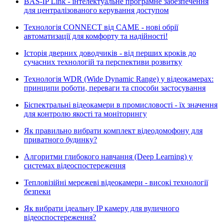
BAS-IP Link - інтелектуальне програмне забезпечення
для централізованого керування доступом
Технологія CONNECT від CAME - нові обрії
автоматизації для комфорту та надійності!
Історія дверних доводчиків - від перших кроків до
сучасних технологій та перспективи розвитку
Технологія WDR (Wide Dynamic Range) у відеокамерах:
принципи роботи, переваги та способи застосування
Біспектральні відеокамери в промисловості - їх значення
для контролю якості та моніторингу
Як правильно вибрати комплект відеодомофону для
приватного будинку?
Алгоритми глибокого навчання (Deep Learning) у
системах відеоспостереження
Тепловізійні мережеві відеокамери - високі технології
безпеки
Як вибрати ідеальну IP камеру для вуличного
відеоспостереження?