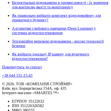
Біспектральні відеокамери в промисловості - їх значення
для контролю якості та моніторингу
Як правильно вибрати комплект відеодомофону для
приватного будинку?
Алгоритми глибокого навчання (Deep Learning) у
системах відеоспостереження
Тепловізійні мережеві відеокамери - високі технології
безпеки
Як вибрати ідеальну IP камеру для вуличного
відеоспостереження?
Повернутись до списку
+38 044 331-15-43
© 2026. ТОВ «КОМПАНІЯ СТРОЙМІР»
Київ, вул. Борщагівська 154А, оф. 435
Інтернет-магазин «SMARTEL™»
ЕГРПОУ 35122632
ІПН 351226326582
МФО 380333