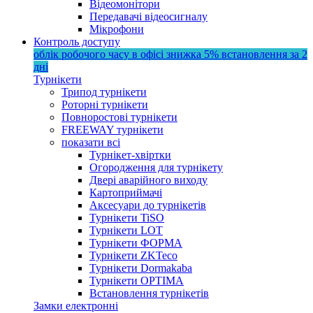
Відеомонітори
Передавачі відеосигналу
Мікрофони
Контроль доступу
облік робочого часу в офісі
знижка 5%
встановлення за 2
дні
Турнікети
Трипод турнікети
Роторні турнікети
Повноростові турнікети
FREEWAY турнікети
показати всі
Турнікет-хвіртки
Огородження для турнікету
Двері аварійного виходу
Картоприймачі
Аксесуари до турнікетів
Турнікети TiSO
Турнікети LOT
Турнікети ФОРМА
Турнікети ZKTeco
Турнікети Dormakaba
Турнікети OPTIMA
Встановлення турнікетів
Замки електронні