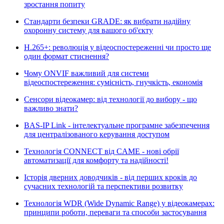
зростання попиту
Стандарти безпеки GRADE: як вибрати надійну
охоронну систему для вашого об'єкту
H.265+: революція у відеоспостереженні чи просто ще
один формат стиснення?
Чому ONVIF важливий для системи
відеоспостереження: сумісність, гнучкість, економія
Сенсори відеокамер: від технології до вибору - що
важливо знати?
BAS-IP Link - інтелектуальне програмне забезпечення
для централізованого керування доступом
Технологія CONNECT від CAME - нові обрії
автоматизації для комфорту та надійності!
Історія дверних доводчиків - від перших кроків до
сучасних технологій та перспективи розвитку
Технологія WDR (Wide Dynamic Range) у відеокамерах:
принципи роботи, переваги та способи застосування