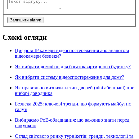
Залишити відгук
Схожі огляди
Цифрові IP камери відеоспостереження або аналогові
відеокамери безпеки?
Як вибрати домофон для багатоквартирного будинку?
Як вибрати систему відеоспостереження для дому?
Як правильно визначити тип дверей (ліві або праві) при
виборі доводчика
Безпека 2025: ключові тренди, що формують майбутнє
галузі
Вибираємо PoE-обладнання: що важливо знати перед
покупкою
Огляд світового ринку турнікетів: тренди, технології та