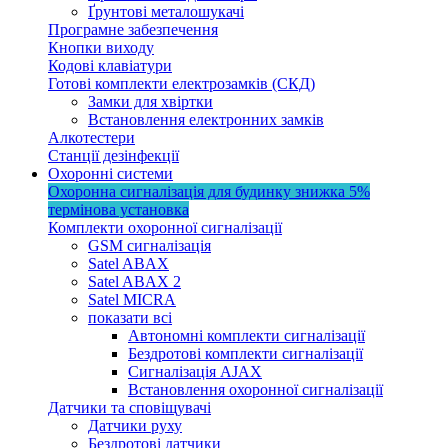
Ґрунтові металошукачі
Програмне забезпечення
Кнопки виходу
Кодові клавіатури
Готові комплекти електрозамків (СКД)
Замки для хвіртки
Встановлення електронних замків
Алкотестери
Станції дезінфекції
Охоронні системи
Охоронна сигналізація для будинку
знижка 5%
термінова установка
Комплекти охоронної сигналізації
GSM сигналізація
Satel ABAX
Satel ABAX 2
Satel MICRA
показати всі
Автономні комплекти сигналізації
Бездротові комплекти сигналізації
Сигналізація AJAX
Встановлення охоронної сигналізації
Датчики та сповіщувачі
Датчики руху
Бездротові датчики