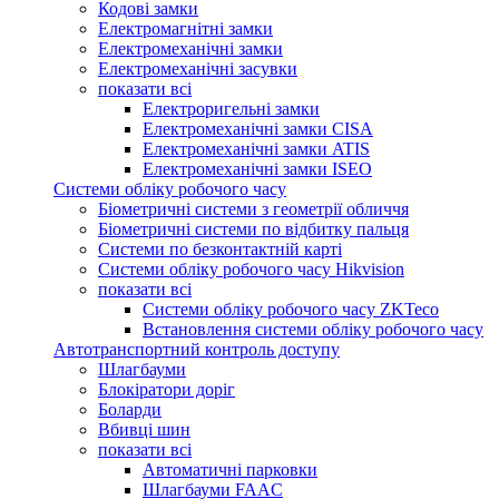
Кодові замки
Електромагнітні замки
Електромеханічні замки
Електромеханічні засувки
показати всі
Електроригельні замки
Електромеханічні замки CISA
Електромеханічні замки ATIS
Електромеханічні замки ISEO
Системи обліку робочого часу
Біометричні системи з геометрії обличчя
Біометричні системи по відбитку пальця
Системи по безконтактній карті
Системи обліку робочого часу Hikvision
показати всі
Системи обліку робочого часу ZKTeco
Встановлення системи обліку робочого часу
Автотранспортний контроль доступу
Шлагбауми
Блокіратори доріг
Боларди
Вбивці шин
показати всі
Автоматичні парковки
Шлагбауми FAAC