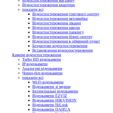
Відеоспостереження магазину
Відеоспостереження квартири
показати всі
Відеоспостереження торгового центру
Відеоспостереження автомийки
Відеоспостереження лікарні
Відеоспостереження школи
Відеоспостереження паркінгу
Відеоспостереження бізнес-центру
Відеоспостереження в обмінний пункт
Бездротове відеоспостереження
Встановлення відеоспостереження
Камери відеоспостереження
Turbo HD відеокамери
IP відеокамери
Аналогові відеокамери
Чорно-білі відеокамери
показати всі
Wi-Fi відеокамери
Відеокамери зі звуком
Біспектральні відеокамери
Відеокамери EZVIZ
Відеокамери HIKVISION
Відеокамери HiLook
Відеокамери DAHUA