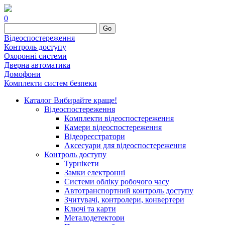
0
Go
Відеоспостереження
Контроль доступу
Охоронні системи
Дверна автоматика
Домофони
Комплекти систем безпеки
Каталог
Вибирайте краще!
Відеоспостереження
Комплекти відеоспостереження
Камери відеоспостереження
Відеореєстратори
Аксесуари для відеоспостереження
Контроль доступу
Турнікети
Замки електронні
Системи обліку робочого часу
Автотранспортний контроль доступу
Зчитувачі, контролери, конвертери
Ключі та карти
Металодетектори