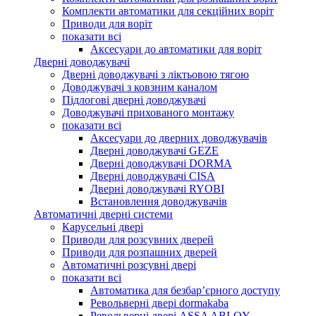
Комплекти автоматики для секційних воріт
Приводи для воріт
показати всі
Аксесуари до автоматики для воріт
Дверні доводжувачі
Дверні доводжувачі з ліктьовою тягою
Доводжувачі з ковзним каналом
Підлогові дверні доводжувачі
Доводжувачі прихованого монтажу
показати всі
Аксесуари до дверних доводжувачів
Дверні доводжувачі GEZE
Дверні доводжувачі DORMA
Дверні доводжувачі CISA
Дверні доводжувачі RYOBI
Встановлення доводжувачів
Автоматичні дверні системи
Карусельні двері
Приводи для розсувних дверей
Приводи для розпашних дверей
Автоматичні розсувні двері
показати всі
Автоматика для безбар’єрного доступу
Револьверні двері dormakaba
Револьверні двері ASSA ABLOY