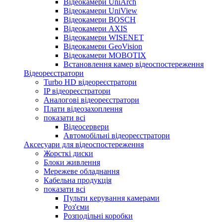
Відеокамери UniArch
Відеокамери UniView
Відеокамери BOSCH
Відеокамери AXIS
Відеокамери WISENET
Відеокамери GeoVision
Відеокамери MOBOTIX
Встановлення камер відеоспостереження
Відеореєстратори
Turbo HD відеореєстратори
IP відеореєстратори
Аналогові відеореєстратори
Плати відеозахоплення
показати всі
Відеосервери
Автомобільні відеореєстратори
Аксесуари для відеоспостереження
Жорсткі диски
Блоки живлення
Мережеве обладнання
Кабельна продукція
показати всі
Пульти керування камерами
Роз'єми
Розподільні коробки