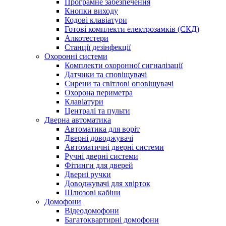
Програмне забезпечення
Кнопки виходу
Кодові клавіатури
Готові комплекти електрозамків (СКД)
Алкотестери
Станції дезінфекції
Охоронні системи
Комплекти охоронної сигналізації
Датчики та сповіщувачі
Сирени та світлові оповіщувачі
Охорона периметра
Клавіатури
Централі та пульти
Дверна автоматика
Автоматика для воріт
Дверні доводжувачі
Автоматичні дверні системи
Ручні дверні системи
Фітинги для дверей
Дверні ручки
Доводжувачі для хвірток
Шлюзові кабіни
Домофони
Відеодомофони
Багатоквартирні домофони