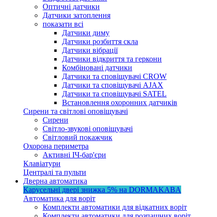
Оптичні датчики
Датчики затоплення
показати всі
Датчики диму
Датчики розбиття скла
Датчики вібрації
Датчики відкриття та геркони
Комбіновані датчики
Датчики та сповіщувачі CROW
Датчики та сповіщувачі AJAX
Датчики та сповіщувачі SATEL
Встановлення охоронних датчиків
Сирени та світлові оповіщувачі
Сирени
Світло-звукові оповіщувачі
Світловий покажчик
Охорона периметра
Активні ІЧ-бар'єри
Клавіатури
Централі та пульти
Дверна автоматика
Карусельні двері
знижка 5%
на DORMAKABA
Автоматика для воріт
Комплекти автоматики для відкатних воріт
Комплекти автоматики для розпашних воріт