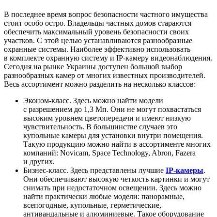
В последнее время вопрос безопасности частного имущества
стоит особо остро. Владельцы частных домов стараются
обеспечить максимальный уровень безопасности своих
участков. С этой целью устанавливаются разнообразные
охранные системы. Наиболее эффективно использовать
в комплекте охранную систему и IP-камеру видеонаблюдения.
Сегодня на рынке Украины доступен большой выбор
разнообразных камер от многих известных производителей.
Весь ассортимент можно разделить на несколько классов:
Эконом-класс. Здесь можно найти модели
с разрешением до 1,3 Мп. Они не могут похвастаться
высоким уровнем цветопередачи и имеют низкую
чувствительность. В большинстве случаев это
купольные камеры для установки внутри помещения.
Такую продукцию можно найти в ассортименте многих
компаний: Novicam, Space Technology, Abron, Fazera
и других.
Бизнес-класс. Здесь представлены лучшие
IP-камеры
.
Они обеспечивают высокую четкость картинки и могут
снимать при недостаточном освещении. Здесь можно
найти практически любые модели: панорамные,
всепогодные, купольные, герметические,
антивандальные и алюминиевые. Такое оборудование