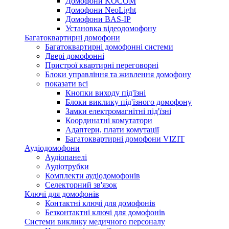
Домофони KOCOM
Домофони NeoLight
Домофони BAS-IP
Установка відеодомофону
Багатоквартирні домофони
Багатоквартирні домофонні системи
Двері домофонні
Пристрої квартирні переговорні
Блоки управління та живлення домофону
показати всі
Кнопки виходу під'їзні
Блоки виклику під'їзного домофону
Замки електромагнітні під'їзні
Координатні комутатори
Адаптери, плати комутації
Багатоквартирні домофони VIZIT
Аудіодомофони
Аудіопанелі
Аудіотрубки
Комплекти аудіодомофонів
Селекторний зв'язок
Ключі для домофонів
Контактні ключі для домофонів
Безконтактні ключі для домофонів
Системи виклику медичного персоналу