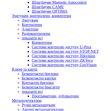
Шлагбауми Magnetic Autocontrol
Шлагбауми CAME
Шлагбауми OPTIMA
Зчитувачі, контролери, конвертери
Зчитувачі
Контролери
Адаптери
Радіоконтролери
показати всі
Конвертори
Системи контролю доступу U-Prox
Системи контролю доступу STOP-NET
Системи контролю доступу Hikvision
Системи контролю доступу ZKTeco
Системи контролю доступу GeoVision
Ключі та карти
Безконтактні брелоки
Безконтактні картки
Контактні брелоки
Безконтактні браслети
показати всі
Програматори, дублікатори
Металодетектори
Ручні металошукачі
Арочні металодетектори