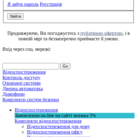
Я забув пароль
Реєстрація
Продовжуючи, Ви погоджуєтесь з
публічною офертою
, і в
повній мірі та беззаперечно приймаєте її умови.
Вхід через соц. мережі:
Go
Відеоспостереження
Контроль доступу
Охоронні системи
Дверна автоматика
Домофони
Комплекти систем безпеки
Відеоспостереження
Замовлення on-line на сайті
знижка
5%
Комплекти відеоспостереження
Відеоспостереження для дому
Відеоспостереження офісу