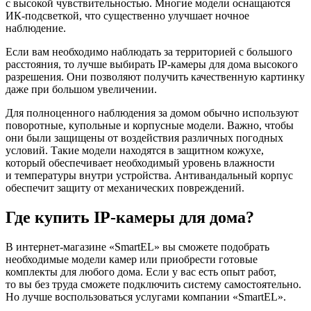
с высокой чувствительностью. Многие модели оснащаются
ИК-подсветкой, что существенно улучшает ночное
наблюдение.
Если вам необходимо наблюдать за территорией с большого
расстояния, то лучше выбирать IP-камеры для дома высокого
разрешения. Они позволяют получить качественную картинку
даже при большом увеличении.
Для полноценного наблюдения за домом обычно используют
поворотные, купольные и корпусные модели. Важно, чтобы
они были защищены от воздействия различных погодных
условий. Такие модели находятся в защитном кожухе,
который обеспечивает необходимый уровень влажности
и температуры внутри устройства. Антивандальный корпус
обеспечит защиту от механических повреждений.
Где купить IP-камеры для дома?
В интернет-магазине «SmartEL» вы сможете подобрать
необходимые модели камер или приобрести готовые
комплекты для любого дома. Если у вас есть опыт работ,
то вы без труда сможете подключить систему самостоятельно.
Но лучше воспользоваться услугами компании «SmartEL».