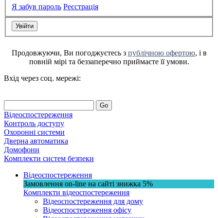
Я забув пароль
Реєстрація
Продовжуючи, Ви погоджуєтесь з
публічною офертою
, і в
повній мірі та беззаперечно приймаєте її умови.
Вхід через соц. мережі:
Go
Відеоспостереження
Контроль доступу
Охоронні системи
Дверна автоматика
Домофони
Комплекти систем безпеки
Відеоспостереження
Замовлення on-line на сайті
знижка
5%
Комплекти відеоспостереження
Відеоспостереження для дому
Відеоспостереження офісу