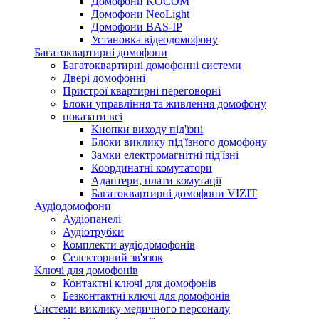
Домофони KOCOM
Домофони NeoLight
Домофони BAS-IP
Установка відеодомофону
Багатоквартирні домофони
Багатоквартирні домофонні системи
Двері домофонні
Пристрої квартирні переговорні
Блоки управління та живлення домофону
показати всі
Кнопки виходу під'їзні
Блоки виклику під'їзного домофону
Замки електромагнітні під'їзні
Координатні комутатори
Адаптери, плати комутації
Багатоквартирні домофони VIZIT
Аудіодомофони
Аудіопанелі
Аудіотрубки
Комплекти аудіодомофонів
Селекторний зв'язок
Ключі для домофонів
Контактні ключі для домофонів
Безконтактні ключі для домофонів
Системи виклику медичного персоналу