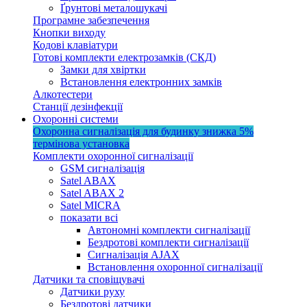
Ґрунтові металошукачі
Програмне забезпечення
Кнопки виходу
Кодові клавіатури
Готові комплекти електрозамків (СКД)
Замки для хвіртки
Встановлення електронних замків
Алкотестери
Станції дезінфекції
Охоронні системи
Охоронна сигналізація для будинку
знижка 5%
термінова установка
Комплекти охоронної сигналізації
GSM сигналізація
Satel ABAX
Satel ABAX 2
Satel MICRA
показати всі
Автономні комплекти сигналізації
Бездротові комплекти сигналізації
Сигналізація AJAX
Встановлення охоронної сигналізації
Датчики та сповіщувачі
Датчики руху
Бездротові датчики