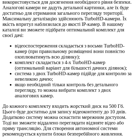
використовується для досягнення необхідного рівня безпеки.
Аналогові камери не дадуть детальної картинки, але їх буде
достатньо для отримання загального перегляду території.
Максимальну деталізацію здійснюють TurboHD-камери. Їх
якість впритул наблизилася до якості IP-камер. В нашому
каталозі ви зможете підібрати оптимальний комплект для
своєї дачі:
відеоспостереження складається з восьми TurboHD-
камер (при правильному розміщенні вони повністю
охоплюватимуть всю ділянку);
комплект складається з 4-х TurboHD-камер
(оптимальний варіант для більшості дачних ділянок);
система з двох TurboHD-камер підійде для контролю за
невеликою дачею;
якщо необхідний тільки контроль без детального
перегляду, то можна вибрати комплект з двох
аналогових камер.
До кожного комплекту входить жорсткий диск на 500 Гб.
Цього буде достатньо для запису відеоконтенту до 10 днів.
Додатково систему можна оснастити мережним доступом.
Тоді ви зможете віддалено переглядати відзняте відео або
пряму трансляцію. Для створення автономної системи
рекомендується купити блоки безперебійного живлення.