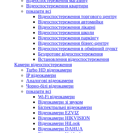
Відеоспостереження магазину
Відеоспостереження квартири
показати всі
Відеоспостереження торгового центру
Відеоспостереження автомийки
Відеоспостереження лікарні
Відеоспостереження школи
Відеоспостереження паркінгу
Відеоспостереження бізнес-центру
Відеоспостереження в обмінний пункт
Бездротове відеоспостереження
Встановлення відеоспостереження
Камери відеоспостереження
Turbo HD відеокамери
IP відеокамери
Аналогові відеокамери
Чорно-білі відеокамери
показати всі
Wi-Fi відеокамери
Відеокамери зі звуком
Біспектральні відеокамери
Відеокамери EZVIZ
Відеокамери HIKVISION
Відеокамери HiLook
Відеокамери DAHUA