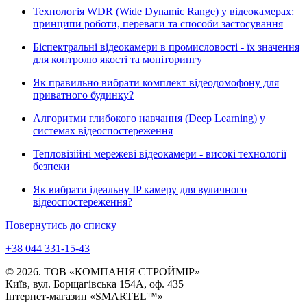
Технологія WDR (Wide Dynamic Range) у відеокамерах:
принципи роботи, переваги та способи застосування
Біспектральні відеокамери в промисловості - їх значення
для контролю якості та моніторингу
Як правильно вибрати комплект відеодомофону для
приватного будинку?
Алгоритми глибокого навчання (Deep Learning) у
системах відеоспостереження
Тепловізійні мережеві відеокамери - високі технології
безпеки
Як вибрати ідеальну IP камеру для вуличного
відеоспостереження?
Повернутись до списку
+38 044 331-15-43
© 2026. ТОВ «КОМПАНІЯ СТРОЙМІР»
Київ, вул. Борщагівська 154А, оф. 435
Інтернет-магазин «SMARTEL™»