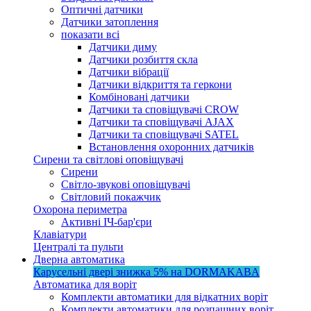
Оптичні датчики
Датчики затоплення
показати всі
Датчики диму
Датчики розбиття скла
Датчики вібрації
Датчики відкриття та геркони
Комбіновані датчики
Датчики та сповіщувачі CROW
Датчики та сповіщувачі AJAX
Датчики та сповіщувачі SATEL
Встановлення охоронних датчиків
Сирени та світлові оповіщувачі
Сирени
Світло-звукові оповіщувачі
Світловий покажчик
Охорона периметра
Активні ІЧ-бар'єри
Клавіатури
Централі та пульти
Дверна автоматика
Карусельні двері
знижка 5%
на DORMAKABA
Автоматика для воріт
Комплекти автоматики для відкатних воріт
Комплекти автоматики для розпашних воріт