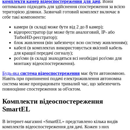
комплекти камер відеоспостереження для дачі
. Вони
оптимально підходять для здійснення спостереження за всією
територією ділянки. Зазвичай готовий комплект включає в
себе такі компоненти:
камери (в складі може бути від 2 до 8 камер);
відеореєстратор (це може бути аналоговий, IP- або
TurboHD-реєстратор);
блок живлення (він забезпечує всю систему живленням);
кабелі (в комплектах використовується якісний кабель
для кращої передачі сигналу);
роз'єми (в складі знаходяться всі необхідні роз'єми для
монтажу відеоспостереження).
Будь-яка
система відеоспостереження
має бути автономною.
Навіть при припиненні подачі електроживлення автономна
система може пропрацювати тривалий час, що забезпечить
повноцінне спостереження за об'єктом.
Комплекти відеоспостереження
SmartEL
В інтернет-магазині «SmartEL» представлено кілька видів
комплектів відеоспостереження для дачі. Кожен з них