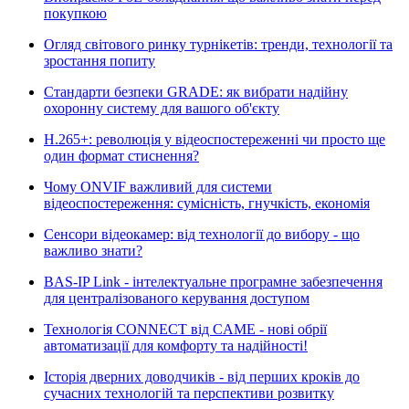
покупкою
Огляд світового ринку турнікетів: тренди, технології та
зростання попиту
Стандарти безпеки GRADE: як вибрати надійну
охоронну систему для вашого об'єкту
H.265+: революція у відеоспостереженні чи просто ще
один формат стиснення?
Чому ONVIF важливий для системи
відеоспостереження: сумісність, гнучкість, економія
Сенсори відеокамер: від технології до вибору - що
важливо знати?
BAS-IP Link - інтелектуальне програмне забезпечення
для централізованого керування доступом
Технологія CONNECT від CAME - нові обрії
автоматизації для комфорту та надійності!
Історія дверних доводчиків - від перших кроків до
сучасних технологій та перспективи розвитку