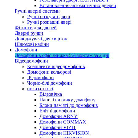
Встановлення автоматичних дверей
Ручні дверні системи
Ручні розсувні двері
Ручні розпашні двері
Фітинги для дверей
Дверні ручки
Доводжувачі для хвірток
Шлюзові кабіни
Домофони
Домофони в офіс
знижка 5%
монтаж за 2 дні
Відеодомофони
Комплекти відеодомофонів
Домофони кольорові
IP домофони
Чорно-білі домофони
показати всі
Відеовічка
Панелі виклику домофону
Блоки пам'яті до домофонів
Елітні домофони
Домофони ARNY
Домофони COMMAX
Домофони VIZIT
Домофони HIKVISION