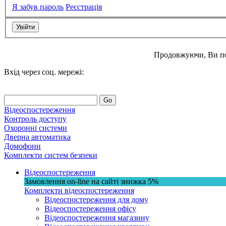
Я забув пароль
Реєстрація
Продовжуючи, Ви п
Вхід через соц. мережі:
Go
Відеоспостереження
Контроль доступу
Охоронні системи
Дверна автоматика
Домофони
Комплекти систем безпеки
Відеоспостереження
Замовлення on-line на сайті
знижка
5%
Комплекти відеоспостереження
Відеоспостереження для дому
Відеоспостереження офісу
Відеоспостереження магазину