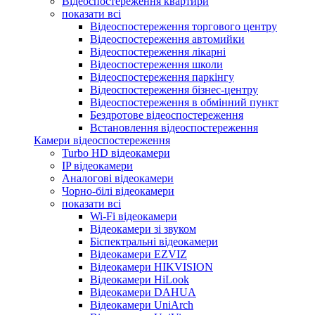
Відеоспостереження квартири
показати всі
Відеоспостереження торгового центру
Відеоспостереження автомийки
Відеоспостереження лікарні
Відеоспостереження школи
Відеоспостереження паркінгу
Відеоспостереження бізнес-центру
Відеоспостереження в обмінний пункт
Бездротове відеоспостереження
Встановлення відеоспостереження
Камери відеоспостереження
Turbo HD відеокамери
IP відеокамери
Аналогові відеокамери
Чорно-білі відеокамери
показати всі
Wi-Fi відеокамери
Відеокамери зі звуком
Біспектральні відеокамери
Відеокамери EZVIZ
Відеокамери HIKVISION
Відеокамери HiLook
Відеокамери DAHUA
Відеокамери UniArch