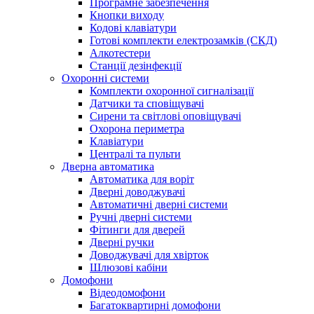
Програмне забезпечення
Кнопки виходу
Кодові клавіатури
Готові комплекти електрозамків (СКД)
Алкотестери
Станції дезінфекції
Охоронні системи
Комплекти охоронної сигналізації
Датчики та сповіщувачі
Сирени та світлові оповіщувачі
Охорона периметра
Клавіатури
Централі та пульти
Дверна автоматика
Автоматика для воріт
Дверні доводжувачі
Автоматичні дверні системи
Ручні дверні системи
Фітинги для дверей
Дверні ручки
Доводжувачі для хвірток
Шлюзові кабіни
Домофони
Відеодомофони
Багатоквартирні домофони