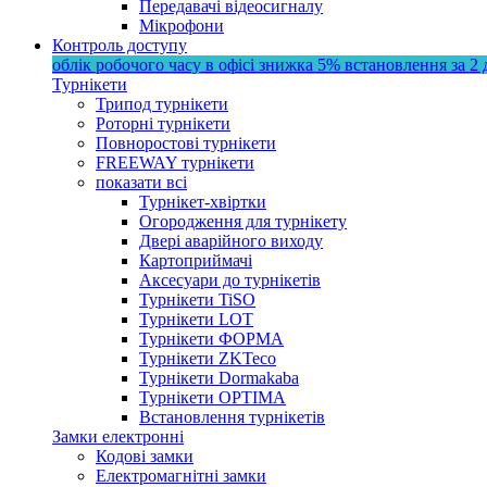
Передавачі відеосигналу
Мікрофони
Контроль доступу
облік робочого часу в офісі
знижка 5%
встановлення за 2 
Турнікети
Трипод турнікети
Роторні турнікети
Повноростові турнікети
FREEWAY турнікети
показати всі
Турнікет-хвіртки
Огородження для турнікету
Двері аварійного виходу
Картоприймачі
Аксесуари до турнікетів
Турнікети TiSO
Турнікети LOT
Турнікети ФОРМА
Турнікети ZKTeco
Турнікети Dormakaba
Турнікети OPTIMA
Встановлення турнікетів
Замки електронні
Кодові замки
Електромагнітні замки