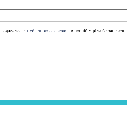
огоджуєтесь з
публічною офертою
, і в повній мірі та беззапереч