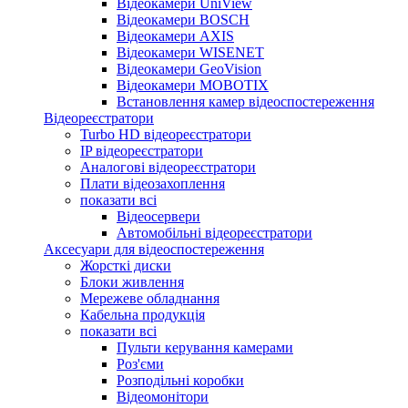
Відеокамери UniView
Відеокамери BOSCH
Відеокамери AXIS
Відеокамери WISENET
Відеокамери GeoVision
Відеокамери MOBOTIX
Встановлення камер відеоспостереження
Відеореєстратори
Turbo HD відеореєстратори
IP відеореєстратори
Аналогові відеореєстратори
Плати відеозахоплення
показати всі
Відеосервери
Автомобільні відеореєстратори
Аксесуари для відеоспостереження
Жорсткі диски
Блоки живлення
Мережеве обладнання
Кабельна продукція
показати всі
Пульти керування камерами
Роз'єми
Розподільні коробки
Відеомонітори