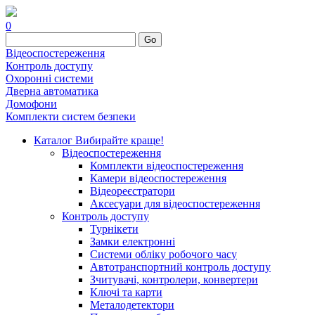
0
Go
Відеоспостереження
Контроль доступу
Охоронні системи
Дверна автоматика
Домофони
Комплекти систем безпеки
Каталог
Вибирайте краще!
Відеоспостереження
Комплекти відеоспостереження
Камери відеоспостереження
Відеореєстратори
Аксесуари для відеоспостереження
Контроль доступу
Турнікети
Замки електронні
Системи обліку робочого часу
Автотранспортний контроль доступу
Зчитувачі, контролери, конвертери
Ключі та карти
Металодетектори