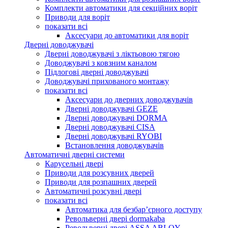
Комплекти автоматики для секційних воріт
Приводи для воріт
показати всі
Аксесуари до автоматики для воріт
Дверні доводжувачі
Дверні доводжувачі з ліктьовою тягою
Доводжувачі з ковзним каналом
Підлогові дверні доводжувачі
Доводжувачі прихованого монтажу
показати всі
Аксесуари до дверних доводжувачів
Дверні доводжувачі GEZE
Дверні доводжувачі DORMA
Дверні доводжувачі CISA
Дверні доводжувачі RYOBI
Встановлення доводжувачів
Автоматичні дверні системи
Карусельні двері
Приводи для розсувних дверей
Приводи для розпашних дверей
Автоматичні розсувні двері
показати всі
Автоматика для безбар’єрного доступу
Револьверні двері dormakaba
Револьверні двері ASSA ABLOY