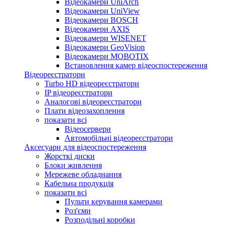
Відеокамери UniArch
Відеокамери UniView
Відеокамери BOSCH
Відеокамери AXIS
Відеокамери WISENET
Відеокамери GeoVision
Відеокамери MOBOTIX
Встановлення камер відеоспостереження
Відеореєстратори
Turbo HD відеореєстратори
IP відеореєстратори
Аналогові відеореєстратори
Плати відеозахоплення
показати всі
Відеосервери
Автомобільні відеореєстратори
Аксесуари для відеоспостереження
Жорсткі диски
Блоки живлення
Мережеве обладнання
Кабельна продукція
показати всі
Пульти керування камерами
Роз'єми
Розподільні коробки