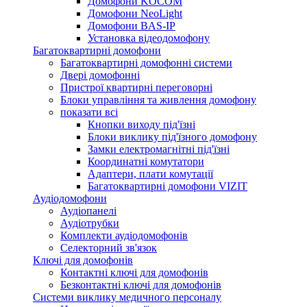
Домофони KOCOM
Домофони NeoLight
Домофони BAS-IP
Установка відеодомофону
Багатоквартирні домофони
Багатоквартирні домофонні системи
Двері домофонні
Пристрої квартирні переговорні
Блоки управління та живлення домофону
показати всі
Кнопки виходу під'їзні
Блоки виклику під'їзного домофону
Замки електромагнітні під'їзні
Координатні комутатори
Адаптери, плати комутації
Багатоквартирні домофони VIZIT
Аудіодомофони
Аудіопанелі
Аудіотрубки
Комплекти аудіодомофонів
Селекторний зв'язок
Ключі для домофонів
Контактні ключі для домофонів
Безконтактні ключі для домофонів
Системи виклику медичного персоналу