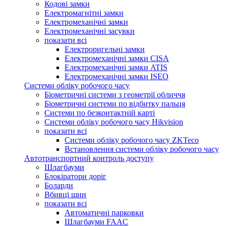
Кодові замки
Електромагнітні замки
Електромеханічні замки
Електромеханічні засувки
показати всі
Електроригельні замки
Електромеханічні замки CISA
Електромеханічні замки ATIS
Електромеханічні замки ISEO
Системи обліку робочого часу
Біометричні системи з геометрії обличчя
Біометричні системи по відбитку пальця
Системи по безконтактній карті
Системи обліку робочого часу Hikvision
показати всі
Системи обліку робочого часу ZKTeco
Встановлення системи обліку робочого часу
Автотранспортний контроль доступу
Шлагбауми
Блокіратори доріг
Боларди
Вбивці шин
показати всі
Автоматичні парковки
Шлагбауми FAAC