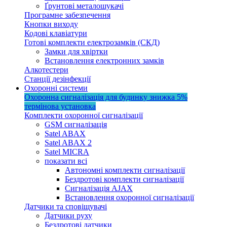
Ґрунтові металошукачі
Програмне забезпечення
Кнопки виходу
Кодові клавіатури
Готові комплекти електрозамків (СКД)
Замки для хвіртки
Встановлення електронних замків
Алкотестери
Станції дезінфекції
Охоронні системи
Охоронна сигналізація для будинку
знижка 5%
термінова установка
Комплекти охоронної сигналізації
GSM сигналізація
Satel ABAX
Satel ABAX 2
Satel MICRA
показати всі
Автономні комплекти сигналізації
Бездротові комплекти сигналізації
Сигналізація AJAX
Встановлення охоронної сигналізації
Датчики та сповіщувачі
Датчики руху
Бездротові датчики