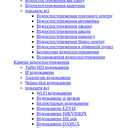
Відеоспостереження магазину
Відеоспостереження квартири
показати всі
Відеоспостереження торгового центру
Відеоспостереження автомийки
Відеоспостереження лікарні
Відеоспостереження школи
Відеоспостереження паркінгу
Відеоспостереження бізнес-центру
Відеоспостереження в обмінний пункт
Бездротове відеоспостереження
Встановлення відеоспостереження
Камери відеоспостереження
Turbo HD відеокамери
IP відеокамери
Аналогові відеокамери
Чорно-білі відеокамери
показати всі
Wi-Fi відеокамери
Відеокамери зі звуком
Біспектральні відеокамери
Відеокамери EZVIZ
Відеокамери HIKVISION
Відеокамери HiLook
Відеокамери DAHUA