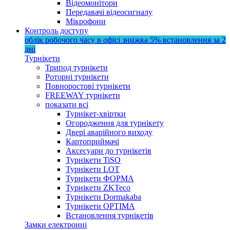
Відеомонітори
Передавачі відеосигналу
Мікрофони
Контроль доступу
облік робочого часу в офісі
знижка 5%
встановлення за 2
дні
Турнікети
Трипод турнікети
Роторні турнікети
Повноростові турнікети
FREEWAY турнікети
показати всі
Турнікет-хвіртки
Огородження для турнікету
Двері аварійного виходу
Картоприймачі
Аксесуари до турнікетів
Турнікети TiSO
Турнікети LOT
Турнікети ФОРМА
Турнікети ZKTeco
Турнікети Dormakaba
Турнікети OPTIMA
Встановлення турнікетів
Замки електронні