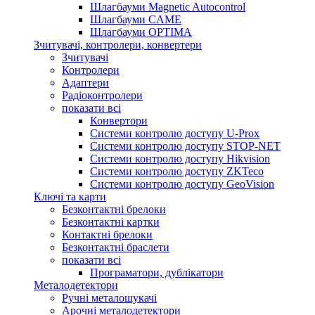
Шлагбауми Magnetic Autocontrol
Шлагбауми CAME
Шлагбауми OPTIMA
Зчитувачі, контролери, конвертери
Зчитувачі
Контролери
Адаптери
Радіоконтролери
показати всі
Конвертори
Системи контролю доступу U-Prox
Системи контролю доступу STOP-NET
Системи контролю доступу Hikvision
Системи контролю доступу ZKTeco
Системи контролю доступу GeoVision
Ключі та карти
Безконтактні брелоки
Безконтактні картки
Контактні брелоки
Безконтактні браслети
показати всі
Програматори, дублікатори
Металодетектори
Ручні металошукачі
Арочні металодетектори