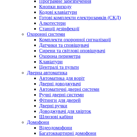
Програмне забезпечення
Кнопки виходу
Кодові клавіатури
Готові комплекти електрозамків (СКД)
Алкотестери
Станції дезінфекції
Охоронні системи
Комплекти охоронної сигналізації
Датчики та сповіщувачі
Сирени та світлові оповіщувачі
Охорона периметра
Клавіатури
Централі та пульти
Дверна автоматика
Автоматика для воріт
Дверні доводжувачі
Автоматичні дверні системи
Ручні дверні системи
Фітинги для дверей
Дверні ручки
Доводжувачі для хвірток
Шлюзові кабіни
Домофони
Відеодомофони
Багатоквартирні домофони