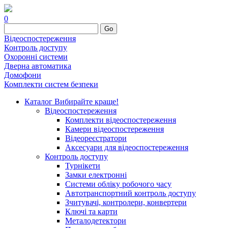
0
Go
Відеоспостереження
Контроль доступу
Охоронні системи
Дверна автоматика
Домофони
Комплекти систем безпеки
Каталог
Вибирайте краще!
Відеоспостереження
Комплекти відеоспостереження
Камери відеоспостереження
Відеореєстратори
Аксесуари для відеоспостереження
Контроль доступу
Турнікети
Замки електронні
Системи обліку робочого часу
Автотранспортний контроль доступу
Зчитувачі, контролери, конвертери
Ключі та карти
Металодетектори