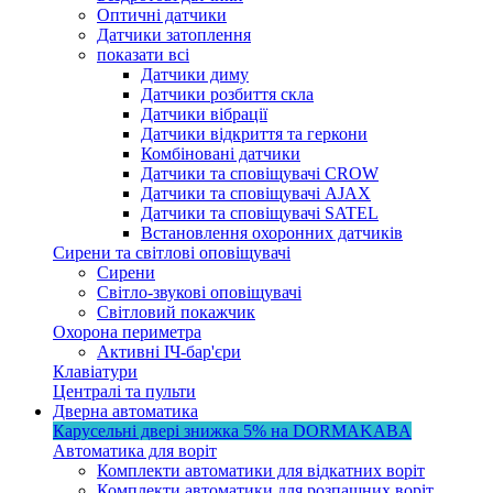
Оптичні датчики
Датчики затоплення
показати всі
Датчики диму
Датчики розбиття скла
Датчики вібрації
Датчики відкриття та геркони
Комбіновані датчики
Датчики та сповіщувачі CROW
Датчики та сповіщувачі AJAX
Датчики та сповіщувачі SATEL
Встановлення охоронних датчиків
Сирени та світлові оповіщувачі
Сирени
Світло-звукові оповіщувачі
Світловий покажчик
Охорона периметра
Активні ІЧ-бар'єри
Клавіатури
Централі та пульти
Дверна автоматика
Карусельні двері
знижка 5%
на DORMAKABA
Автоматика для воріт
Комплекти автоматики для відкатних воріт
Комплекти автоматики для розпашних воріт