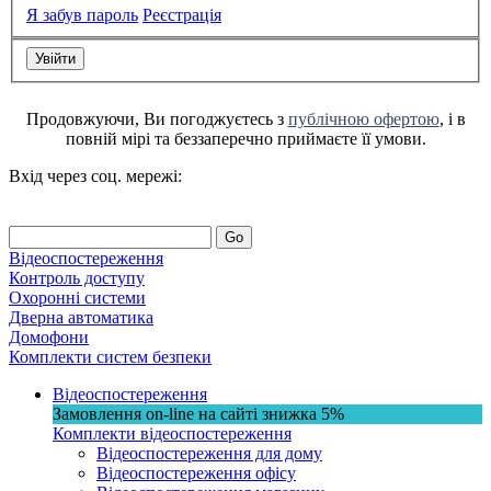
Я забув пароль
Реєстрація
Продовжуючи, Ви погоджуєтесь з
публічною офертою
, і в
повній мірі та беззаперечно приймаєте її умови.
Вхід через соц. мережі:
Go
Відеоспостереження
Контроль доступу
Охоронні системи
Дверна автоматика
Домофони
Комплекти систем безпеки
Відеоспостереження
Замовлення on-line на сайті
знижка
5%
Комплекти відеоспостереження
Відеоспостереження для дому
Відеоспостереження офісу