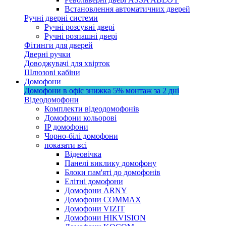
Встановлення автоматичних дверей
Ручні дверні системи
Ручні розсувні двері
Ручні розпашні двері
Фітинги для дверей
Дверні ручки
Доводжувачі для хвірток
Шлюзові кабіни
Домофони
Домофони в офіс
знижка 5%
монтаж за 2 дні
Відеодомофони
Комплекти відеодомофонів
Домофони кольорові
IP домофони
Чорно-білі домофони
показати всі
Відеовічка
Панелі виклику домофону
Блоки пам'яті до домофонів
Елітні домофони
Домофони ARNY
Домофони COMMAX
Домофони VIZIT
Домофони HIKVISION