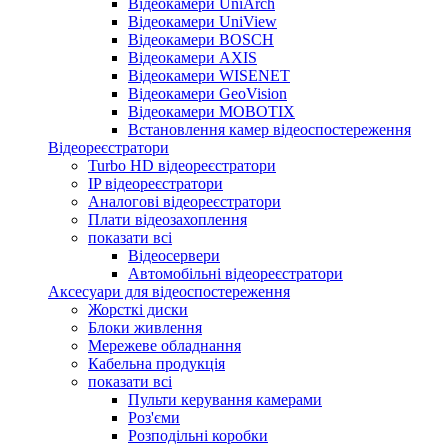
Відеокамери UniArch
Відеокамери UniView
Відеокамери BOSCH
Відеокамери AXIS
Відеокамери WISENET
Відеокамери GeoVision
Відеокамери MOBOTIX
Встановлення камер відеоспостереження
Відеореєстратори
Turbo HD відеореєстратори
IP відеореєстратори
Аналогові відеореєстратори
Плати відеозахоплення
показати всі
Відеосервери
Автомобільні відеореєстратори
Аксесуари для відеоспостереження
Жорсткі диски
Блоки живлення
Мережеве обладнання
Кабельна продукція
показати всі
Пульти керування камерами
Роз'єми
Розподільні коробки