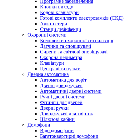
Програмне забезпечення
Кнопки виходу
Кодові клавіатури
Готові комплекти електрозамків (СКД)
Алкотестери
Станції дезінфекції
Охоронні системи
Комплекти охоронної сигналізації
Датчики та сповіщувачі
Сирени та світлові оповіщувачі
Охорона периметра
Клавіатури
Централі та пульти
Дверна автоматика
Автоматика для воріт
Дверні доводжувачі
Автоматичні дверні системи
Ручні дверні системи
Фітинги для дверей
Дверні ручки
Доводжувачі для хвірток
Шлюзові кабіни
Домофони
Відеодомофони
Багатоквартирні домофони