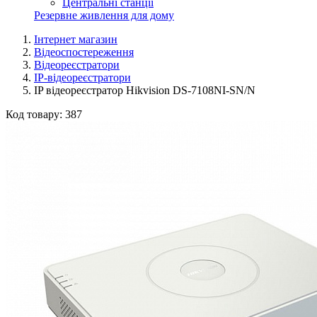
Центральні станції
Резервне живлення для дому
Інтернет магазин
Відеоспостереження
Відеореєстратори
IP-відеореєстратори
IP відеореєстратор Hikvision DS-7108NI-SN/N
Код товару:
387