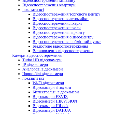
Відеоспостереження магазину
Відеоспостереження квартири
показати всі
Відеоспостереження торгового центру
Відеоспостереження автомийки
Відеоспостереження лікарні
Відеоспостереження школи
Відеоспостереження паркінгу
Відеоспостереження бізнес-центру
Відеоспостереження в обмінний пункт
Бездротове відеоспостереження
Встановлення відеоспостереження
Камери відеоспостереження
Turbo HD відеокамери
IP відеокамери
Аналогові відеокамери
Чорно-білі відеокамери
показати всі
Wi-Fi відеокамери
Відеокамери зі звуком
Біспектральні відеокамери
Відеокамери EZVIZ
Відеокамери HIKVISION
Відеокамери HiLook
Відеокамери DAHUA