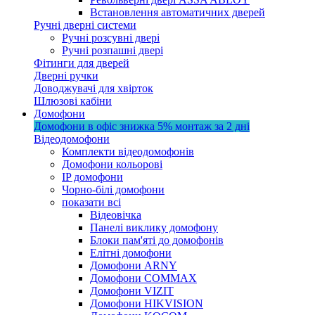
Встановлення автоматичних дверей
Ручні дверні системи
Ручні розсувні двері
Ручні розпашні двері
Фітинги для дверей
Дверні ручки
Доводжувачі для хвірток
Шлюзові кабіни
Домофони
Домофони в офіс
знижка 5%
монтаж за 2 дні
Відеодомофони
Комплекти відеодомофонів
Домофони кольорові
IP домофони
Чорно-білі домофони
показати всі
Відеовічка
Панелі виклику домофону
Блоки пам'яті до домофонів
Елітні домофони
Домофони ARNY
Домофони COMMAX
Домофони VIZIT
Домофони HIKVISION