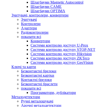
Шлагбауми Magnetic Autocontrol
Шлагбауми CAME
Шлагбауми OPTIMA
Зчитувачі, контролери, конвертери
Зчитувачі
Контролери
Адаптери
Радіоконтролери
показати всі
Конвертори
Системи контролю доступу U-Prox
Системи контролю доступу STOP-NET
Системи контролю доступу Hikvision
Системи контролю доступу ZKTeco
Системи контролю доступу GeoVision
Ключі та карти
Безконтактні брелоки
Безконтактні картки
Контактні брелоки
Безконтактні браслети
показати всі
Програматори, дублікатори
Металодетектори
Ручні металошукачі
Арочні металодетектори