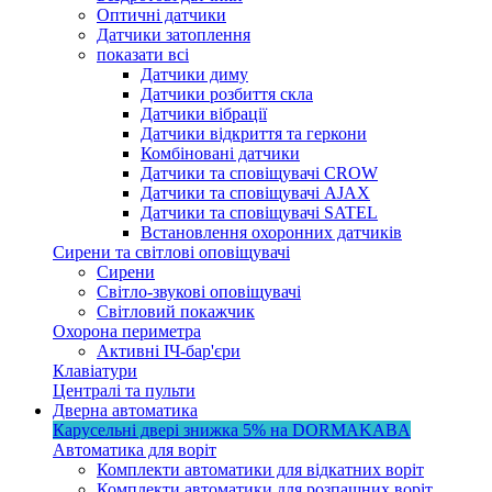
Оптичні датчики
Датчики затоплення
показати всі
Датчики диму
Датчики розбиття скла
Датчики вібрації
Датчики відкриття та геркони
Комбіновані датчики
Датчики та сповіщувачі CROW
Датчики та сповіщувачі AJAX
Датчики та сповіщувачі SATEL
Встановлення охоронних датчиків
Сирени та світлові оповіщувачі
Сирени
Світло-звукові оповіщувачі
Світловий покажчик
Охорона периметра
Активні ІЧ-бар'єри
Клавіатури
Централі та пульти
Дверна автоматика
Карусельні двері
знижка 5%
на DORMAKABA
Автоматика для воріт
Комплекти автоматики для відкатних воріт
Комплекти автоматики для розпашних воріт