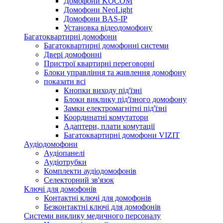
Домофони KOCOM
Домофони NeoLight
Домофони BAS-IP
Установка відеодомофону
Багатоквартирні домофони
Багатоквартирні домофонні системи
Двері домофонні
Пристрої квартирні переговорні
Блоки управління та живлення домофону
показати всі
Кнопки виходу під'їзні
Блоки виклику під'їзного домофону
Замки електромагнітні під'їзні
Координатні комутатори
Адаптери, плати комутації
Багатоквартирні домофони VIZIT
Аудіодомофони
Аудіопанелі
Аудіотрубки
Комплекти аудіодомофонів
Селекторний зв'язок
Ключі для домофонів
Контактні ключі для домофонів
Безконтактні ключі для домофонів
Системи виклику медичного персоналу