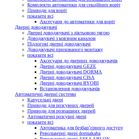
Комплекти автоматики для секційних воріт
Приводи для воріт
показати всі
Аксесуари до автоматики для воріт
Дверні доводжувачі
Дверні доводжувачі з ліктьовою тягою
Доводжувачі з ковзним каналом
Підлогові дверні доводжувачі
Доводжувачі прихованого монтажу
показати всі
Аксесуари до дверних доводжувачів
Дверні доводжувачі GEZE
Дверні доводжувачі DORMA
Дверні доводжувачі CISA
Дверні доводжувачі RYOBI
Встановлення доводжувачів
Автоматичні дверні системи
Карусельні двері
Приводи для розсувних дверей
Приводи для розпашних дверей
Автоматичні розсувні двері
показати всі
Автоматика для безбар’єрного доступу
Револьверні двері dormakaba
Револьверні двері ASSA ABLOY