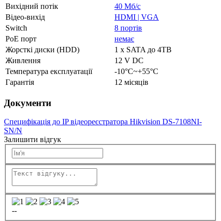
Вихідний потік
40 Мб/с
Відео-вихід
HDMI | VGA
Switch
8 портів
PoE порт
немає
Жорсткі диски (HDD)
1 x SATA до 4TB
Живлення
12 V DC
Температура експлуатації
-10°C~+55°C
Гарантія
12 місяців
Документи
Специфікація до IP відеореєстратора Hikvision DS-7108NI-
SN/N
Залишити відгук
--