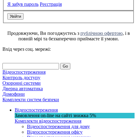
Я забув пароль
Реєстрація
Продовжуючи, Ви погоджуєтесь з
публічною офертою
, і в
повній мірі та беззаперечно приймаєте її умови.
Вхід через соц. мережі:
Go
Відеоспостереження
Контроль доступу
Охоронні системи
Дверна автоматика
Домофони
Комплекти систем безпеки
Відеоспостереження
Замовлення on-line на сайті
знижка
5%
Комплекти відеоспостереження
Відеоспостереження для дому
Відеоспостереження офісу