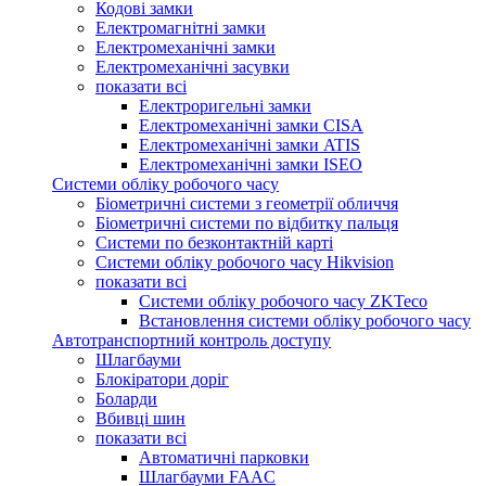
Кодові замки
Електромагнітні замки
Електромеханічні замки
Електромеханічні засувки
показати всі
Електроригельні замки
Електромеханічні замки CISA
Електромеханічні замки ATIS
Електромеханічні замки ISEO
Системи обліку робочого часу
Біометричні системи з геометрії обличчя
Біометричні системи по відбитку пальця
Системи по безконтактній карті
Системи обліку робочого часу Hikvision
показати всі
Системи обліку робочого часу ZKTeco
Встановлення системи обліку робочого часу
Автотранспортний контроль доступу
Шлагбауми
Блокіратори доріг
Боларди
Вбивці шин
показати всі
Автоматичні парковки
Шлагбауми FAAC