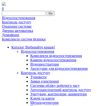
0
Go
Відеоспостереження
Контроль доступу
Охоронні системи
Дверна автоматика
Домофони
Комплекти систем безпеки
Каталог
Вибирайте краще!
Відеоспостереження
Комплекти відеоспостереження
Камери відеоспостереження
Відеореєстратори
Аксесуари для відеоспостереження
Контроль доступу
Турнікети
Замки електронні
Системи обліку робочого часу
Автотранспортний контроль доступу
Зчитувачі, контролери, конвертери
Ключі та карти
Металодетектори