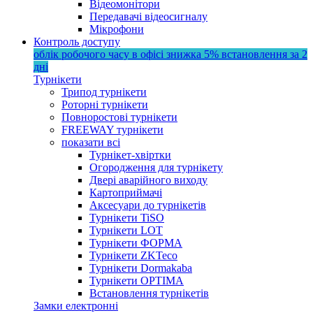
Відеомонітори
Передавачі відеосигналу
Мікрофони
Контроль доступу
облік робочого часу в офісі
знижка 5%
встановлення за 2
дні
Турнікети
Трипод турнікети
Роторні турнікети
Повноростові турнікети
FREEWAY турнікети
показати всі
Турнікет-хвіртки
Огородження для турнікету
Двері аварійного виходу
Картоприймачі
Аксесуари до турнікетів
Турнікети TiSO
Турнікети LOT
Турнікети ФОРМА
Турнікети ZKTeco
Турнікети Dormakaba
Турнікети OPTIMA
Встановлення турнікетів
Замки електронні