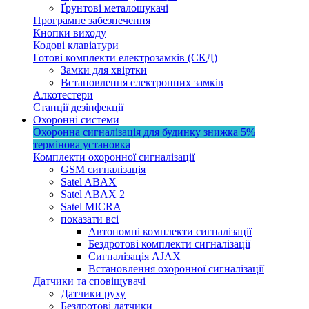
Ґрунтові металошукачі
Програмне забезпечення
Кнопки виходу
Кодові клавіатури
Готові комплекти електрозамків (СКД)
Замки для хвіртки
Встановлення електронних замків
Алкотестери
Станції дезінфекції
Охоронні системи
Охоронна сигналізація для будинку
знижка 5%
термінова установка
Комплекти охоронної сигналізації
GSM сигналізація
Satel ABAX
Satel ABAX 2
Satel MICRA
показати всі
Автономні комплекти сигналізації
Бездротові комплекти сигналізації
Сигналізація AJAX
Встановлення охоронної сигналізації
Датчики та сповіщувачі
Датчики руху
Бездротові датчики