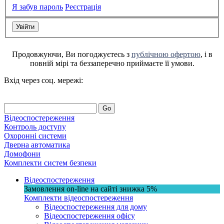
Я забув пароль
Реєстрація
Продовжуючи, Ви погоджуєтесь з
публічною офертою
, і в
повній мірі та беззаперечно приймаєте її умови.
Вхід через соц. мережі:
Go
Відеоспостереження
Контроль доступу
Охоронні системи
Дверна автоматика
Домофони
Комплекти систем безпеки
Відеоспостереження
Замовлення on-line на сайті
знижка
5%
Комплекти відеоспостереження
Відеоспостереження для дому
Відеоспостереження офісу