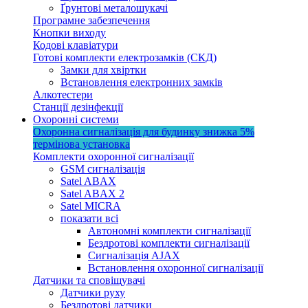
Ґрунтові металошукачі
Програмне забезпечення
Кнопки виходу
Кодові клавіатури
Готові комплекти електрозамків (СКД)
Замки для хвіртки
Встановлення електронних замків
Алкотестери
Станції дезінфекції
Охоронні системи
Охоронна сигналізація для будинку
знижка 5%
термінова установка
Комплекти охоронної сигналізації
GSM сигналізація
Satel ABAX
Satel ABAX 2
Satel MICRA
показати всі
Автономні комплекти сигналізації
Бездротові комплекти сигналізації
Сигналізація AJAX
Встановлення охоронної сигналізації
Датчики та сповіщувачі
Датчики руху
Бездротові датчики