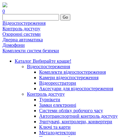
0
Go
Відеоспостереження
Контроль доступу
Охоронні системи
Дверна автоматика
Домофони
Комплекти систем безпеки
Каталог
Вибирайте краще!
Відеоспостереження
Комплекти відеоспостереження
Камери відеоспостереження
Відеореєстратори
Аксесуари для відеоспостереження
Контроль доступу
Турнікети
Замки електронні
Системи обліку робочого часу
Автотранспортний контроль доступу
Зчитувачі, контролери, конвертери
Ключі та карти
Металодетектори