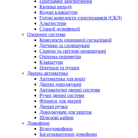
Програмне забезпечення
Кнопки виходу
Кодові клавіатури
Готові комплекти електрозамків (СКД)
Алкотестери
Станції дезінфекції
Охоронні системи
Комплекти охоронної сигналізації
Датчики та сповіщувачі
Сирени та світлові оповіщувачі
Охорона периметра
Клавіатури
Централі та пульти
Дверна автоматика
Автоматика для воріт
Дверні доводжувачі
Автоматичні дверні системи
Ручні дверні системи
Фітинги для дверей
Дверні ручки
Доводжувачі для хвірток
Шлюзові кабіни
Домофони
Відеодомофони
Багатоквартирні домофони