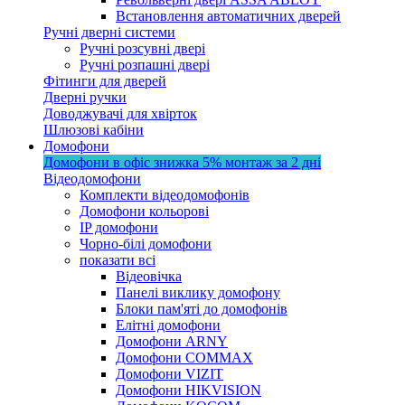
Встановлення автоматичних дверей
Ручні дверні системи
Ручні розсувні двері
Ручні розпашні двері
Фітинги для дверей
Дверні ручки
Доводжувачі для хвірток
Шлюзові кабіни
Домофони
Домофони в офіс
знижка 5%
монтаж за 2 дні
Відеодомофони
Комплекти відеодомофонів
Домофони кольорові
IP домофони
Чорно-білі домофони
показати всі
Відеовічка
Панелі виклику домофону
Блоки пам'яті до домофонів
Елітні домофони
Домофони ARNY
Домофони COMMAX
Домофони VIZIT
Домофони HIKVISION