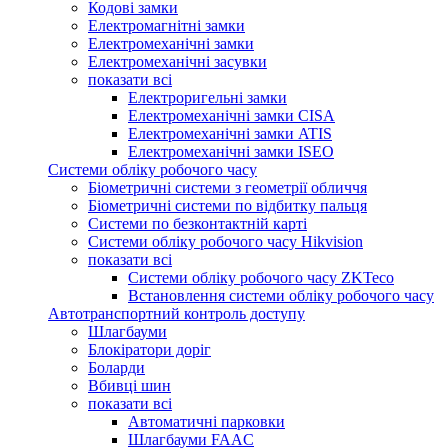
Кодові замки
Електромагнітні замки
Електромеханічні замки
Електромеханічні засувки
показати всі
Електроригельні замки
Електромеханічні замки CISA
Електромеханічні замки ATIS
Електромеханічні замки ISEO
Системи обліку робочого часу
Біометричні системи з геометрії обличчя
Біометричні системи по відбитку пальця
Системи по безконтактній карті
Системи обліку робочого часу Hikvision
показати всі
Системи обліку робочого часу ZKTeco
Встановлення системи обліку робочого часу
Автотранспортний контроль доступу
Шлагбауми
Блокіратори доріг
Боларди
Вбивці шин
показати всі
Автоматичні парковки
Шлагбауми FAAC