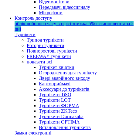
Відеомонітори
Передавачі відеосигналу
Мікрофони
Контроль доступу
облік робочого часу в офісі
знижка 5%
встановлення за 2
дні
Турнікети
Трипод турнікети
Роторні турнікети
Повноростові турнікети
FREEWAY турнікети
показати всі
Турнікет-хвіртки
Огородження для турнікету
Двері аварійного виходу
Картоприймачі
Аксесуари до турнікетів
Турнікети TiSO
Турнікети LOT
Турнікети ФОРМА
Турнікети ZKTeco
Турнікети Dormakaba
Турнікети OPTIMA
Встановлення турнікетів
Замки електронні