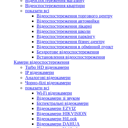
Відеоспостереження магазину
Відеоспостереження квартири
показати всі
Відеоспостереження торгового центру
Відеоспостереження автомийки
Відеоспостереження лікарні
Відеоспостереження школи
Відеоспостереження паркінгу
Відеоспостереження бізнес-центру
Відеоспостереження в обмінний пункт
Бездротове відеоспостереження
Встановлення відеоспостереження
Камери відеоспостереження
Turbo HD відеокамери
IP відеокамери
Аналогові відеокамери
Чорно-білі відеокамери
показати всі
Wi-Fi відеокамери
Відеокамери зі звуком
Біспектральні відеокамери
Відеокамери EZVIZ
Відеокамери HIKVISION
Відеокамери HiLook
Відеокамери DAHUA