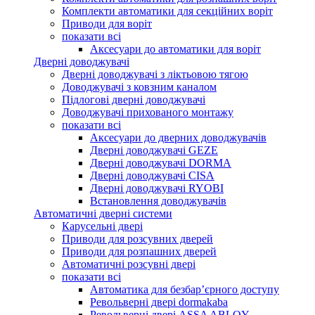
Комплекти автоматики для секційних воріт
Приводи для воріт
показати всі
Аксесуари до автоматики для воріт
Дверні доводжувачі
Дверні доводжувачі з ліктьовою тягою
Доводжувачі з ковзним каналом
Підлогові дверні доводжувачі
Доводжувачі прихованого монтажу
показати всі
Аксесуари до дверних доводжувачів
Дверні доводжувачі GEZE
Дверні доводжувачі DORMA
Дверні доводжувачі CISA
Дверні доводжувачі RYOBI
Встановлення доводжувачів
Автоматичні дверні системи
Карусельні двері
Приводи для розсувних дверей
Приводи для розпашних дверей
Автоматичні розсувні двері
показати всі
Автоматика для безбар’єрного доступу
Револьверні двері dormakaba
Револьверні двері ASSA ABLOY