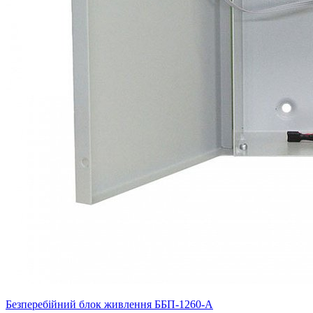
Безперебійний блок живлення ББП-1260-А