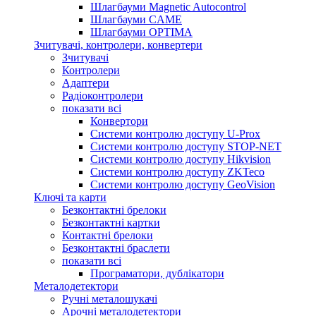
Шлагбауми Magnetic Autocontrol
Шлагбауми CAME
Шлагбауми OPTIMA
Зчитувачі, контролери, конвертери
Зчитувачі
Контролери
Адаптери
Радіоконтролери
показати всі
Конвертори
Системи контролю доступу U-Prox
Системи контролю доступу STOP-NET
Системи контролю доступу Hikvision
Системи контролю доступу ZKTeco
Системи контролю доступу GeoVision
Ключі та карти
Безконтактні брелоки
Безконтактні картки
Контактні брелоки
Безконтактні браслети
показати всі
Програматори, дублікатори
Металодетектори
Ручні металошукачі
Арочні металодетектори