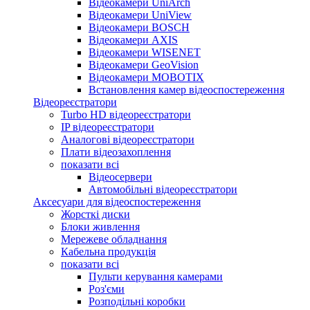
Відеокамери UniArch
Відеокамери UniView
Відеокамери BOSCH
Відеокамери AXIS
Відеокамери WISENET
Відеокамери GeoVision
Відеокамери MOBOTIX
Встановлення камер відеоспостереження
Відеореєстратори
Turbo HD відеореєстратори
IP відеореєстратори
Аналогові відеореєстратори
Плати відеозахоплення
показати всі
Відеосервери
Автомобільні відеореєстратори
Аксесуари для відеоспостереження
Жорсткі диски
Блоки живлення
Мережеве обладнання
Кабельна продукція
показати всі
Пульти керування камерами
Роз'єми
Розподільні коробки