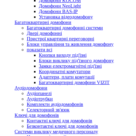
Домофони KOCOM
Домофони NeoLight
Домофони BAS-IP
Установка відеодомофону
Багатоквартирні домофони
Багатоквартирні домофонні системи
Двері домофонні
Пристрої квартирні переговорні
Блоки управління та живлення домофону
показати всі
Кнопки виходу під'їзні
Блоки виклику під'їзного домофону
Замки електромагнітні під'їзні
Координатні комутатори
Адаптери, плати комутації
Багатоквартирні домофони VIZIT
Аудіодомофони
Аудіопанелі
Аудіотрубки
Комплекти аудіодомофонів
Селекторний зв'язок
Ключі для домофонів
Контактні ключі для домофонів
Безконтактні ключі для домофонів
Системи виклику медичного персоналу