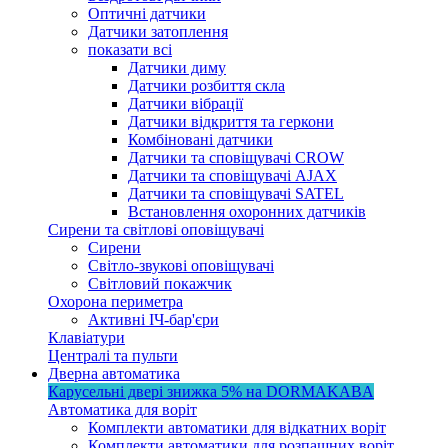
Оптичні датчики
Датчики затоплення
показати всі
Датчики диму
Датчики розбиття скла
Датчики вібрації
Датчики відкриття та геркони
Комбіновані датчики
Датчики та сповіщувачі CROW
Датчики та сповіщувачі AJAX
Датчики та сповіщувачі SATEL
Встановлення охоронних датчиків
Сирени та світлові оповіщувачі
Сирени
Світло-звукові оповіщувачі
Світловий покажчик
Охорона периметра
Активні ІЧ-бар'єри
Клавіатури
Централі та пульти
Дверна автоматика
Карусельні двері
знижка 5%
на DORMAKABA
Автоматика для воріт
Комплекти автоматики для відкатних воріт
Комплекти автоматики для розпашних воріт