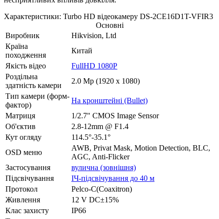
Характеристики: Turbo HD відеокамеру DS-2CE16D1T-VFIR3
Основні
Виробник
Hikvision, Ltd
Країна
Китай
походження
Якість відео
FullHD 1080P
Роздільна
2.0 Mp (1920 x 1080)
здатність камери
Тип камери (форм-
На кронштейні (Bullet)
фактор)
Матриця
1/2.7" CMOS Image Sensor
Об'єктив
2.8-12mm @ F1.4
Кут огляду
114.5°-35.1°
AWB, Privat Mask, Motion Detection, BLC,
OSD меню
AGC, Anti-Flicker
Застосування
вулична (зовнішня)
Підсвічування
ІЧ-підсвічування до 40 м
Протокол
Pelco-C(Coaxitron)
Живлення
12 V DC±15%
Клас захисту
IP66