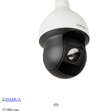
(0)
21280
грн.