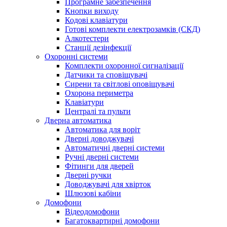
Програмне забезпечення
Кнопки виходу
Кодові клавіатури
Готові комплекти електрозамків (СКД)
Алкотестери
Станції дезінфекції
Охоронні системи
Комплекти охоронної сигналізації
Датчики та сповіщувачі
Сирени та світлові оповіщувачі
Охорона периметра
Клавіатури
Централі та пульти
Дверна автоматика
Автоматика для воріт
Дверні доводжувачі
Автоматичні дверні системи
Ручні дверні системи
Фітинги для дверей
Дверні ручки
Доводжувачі для хвірток
Шлюзові кабіни
Домофони
Відеодомофони
Багатоквартирні домофони