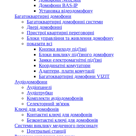
Домофони BAS-IP
Установка відеодомофону
Багатоквартирні домофони
Багатоквартирні домофонні системи
Двері домофонні
Пристрої квартирні переговорні
Блоки управління та живлення домофону
показати всі
Кнопки виходу під'їзні
Блоки виклику під'їзного домофону
Замки електромагнітні під'їзні
Координатні комутатори
Адаптери, плати комутації
Багатоквартирні домофони VIZIT
Аудіодомофони
Аудіопанелі
Аудіотрубки
Комплекти аудіодомофонів
Селекторний зв'язок
Ключі для домофонів
Контактні ключі для домофонів
Безконтактні ключі для домофонів
Системи виклику медичного персоналу
Центральні станції