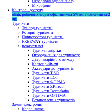
Передавачі відеосигналу
Мікрофони
Контроль доступу
облік робочого часу в офісі
знижка 5%
встановлення за 2
дні
Турнікети
Трипод турнікети
Роторні турнікети
Повноростові турнікети
FREEWAY турнікети
показати всі
Турнікет-хвіртки
Огородження для турнікету
Двері аварійного виходу
Картоприймачі
Аксесуари до турнікетів
Турнікети TiSO
Турнікети LOT
Турнікети ФОРМА
Турнікети ZKTeco
Турнікети Dormakaba
Турнікети OPTIMA
Встановлення турнікетів
Замки електронні
Кодові замки