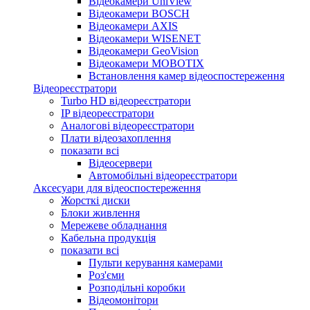
Відеокамери UniView
Відеокамери BOSCH
Відеокамери AXIS
Відеокамери WISENET
Відеокамери GeoVision
Відеокамери MOBOTIX
Встановлення камер відеоспостереження
Відеореєстратори
Turbo HD відеореєстратори
IP відеореєстратори
Аналогові відеореєстратори
Плати відеозахоплення
показати всі
Відеосервери
Автомобільні відеореєстратори
Аксесуари для відеоспостереження
Жорсткі диски
Блоки живлення
Мережеве обладнання
Кабельна продукція
показати всі
Пульти керування камерами
Роз'єми
Розподільні коробки
Відеомонітори