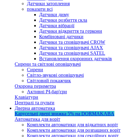
Датчики затоплення
показати всі
Датчики диму
Датчики розбиття скла
Датчики вібрації
Датчики відкриття та геркони
Комбіновані датчики
Датчики та сповіщувачі CROW
Датчики та сповіщувачі AJAX
Датчики та сповіщувачі SATEL
Встановлення охоронних датчиків
Сирени та світлові оповіщувачі
Сирени
Світло-звукові оповіщувачі
Світловий покажчик
Охорона периметра
Активні ІЧ-бар'єри
Клавіатури
Централі та пульти
Дверна автоматика
Карусельні двері
знижка 5%
на DORMAKABA
Автоматика для воріт
Комплекти автоматики для відкатних воріт
Комплекти автоматики для розпашних воріт
Комплекти автоматики для секційних воріт