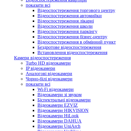
показати всі
Відеоспостереження торгового центру
Відеоспостереження автомийки
Відеоспостереження лікарні
Відеоспостереження школи
Відеоспостереження паркінгу
Відеоспостереження бізнес-центру
Відеоспостереження в обмінний пункт
Бездротове відеоспостереження
Встановлення відеоспостереження
Камери відеоспостереження
Turbo HD відеокамери
IP відеокамери
Аналогові відеокамери
Чорно-білі відеокамери
показати всі
Wi-Fi відеокамери
Відеокамери зі звуком
Біспектральні відеокамери
Відеокамери EZVIZ
Відеокамери HIKVISION
Відеокамери HiLook
Відеокамери DAHUA
Відеокамери UniArch