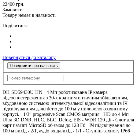
22400
грн.
Замовити
Товару немає в наявності
Поділитися:
Повернутися до каталогу
Повідомити про наявність
DH-SD59430U-HN - 4 Мп роботизована IP камера
відеоспостереження з 30-х кратним оптичним збільшенням,
вбудованою системою інтелектуальної відеоаналітики та ІЧ
підсвічуванням дальністю до 100 м у пиловологозахисному
корпусі. - 1/3” progressive Scan CMOS матриця - HD до 4 Мп -
Ultra 3D DNR, HLC, BLC, Defog, EIS - WDR 120 дБ - Слот для
карт пам'яті MicroSD об'ємом до 128 Гб - ІЧ підсвічування до
100 м вихід - 2/1, аудіо вхід/вихід - 1/1 - Ступінь захисту IP66