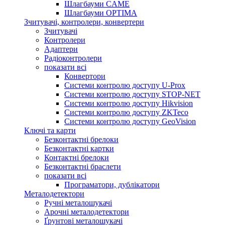
Шлагбауми CAME
Шлагбауми OPTIMA
Зчитувачі, контролери, конвертери
Зчитувачі
Контролери
Адаптери
Радіоконтролери
показати всі
Конвертори
Системи контролю доступу U-Prox
Системи контролю доступу STOP-NET
Системи контролю доступу Hikvision
Системи контролю доступу ZKTeco
Системи контролю доступу GeoVision
Ключі та карти
Безконтактні брелоки
Безконтактні картки
Контактні брелоки
Безконтактні браслети
показати всі
Програматори, дублікатори
Металодетектори
Ручні металошукачі
Арочні металодетектори
Ґрунтові металошукачі