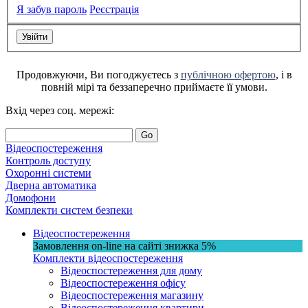
Я забув пароль
Реєстрація
Продовжуючи, Ви погоджуєтесь з
публічною офертою
, і в
повній мірі та беззаперечно приймаєте її умови.
Вхід через соц. мережі:
Go
Відеоспостереження
Контроль доступу
Охоронні системи
Дверна автоматика
Домофони
Комплекти систем безпеки
Відеоспостереження
Замовлення on-line на сайті
знижка
5%
Комплекти відеоспостереження
Відеоспостереження для дому
Відеоспостереження офісу
Відеоспостереження магазину
Відеоспостереження квартири