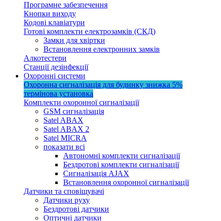
Програмне забезпечення
Кнопки виходу
Кодові клавіатури
Готові комплекти електрозамків (СКД)
Замки для хвіртки
Встановлення електронних замків
Алкотестери
Станції дезінфекції
Охоронні системи
Охоронна сигналізація для будинку
знижка 5%
термінова установка
Комплекти охоронної сигналізації
GSM сигналізація
Satel ABAX
Satel ABAX 2
Satel MICRA
показати всі
Автономні комплекти сигналізації
Бездротові комплекти сигналізації
Сигналізація AJAX
Встановлення охоронної сигналізації
Датчики та сповіщувачі
Датчики руху
Бездротові датчики
Оптичні датчики