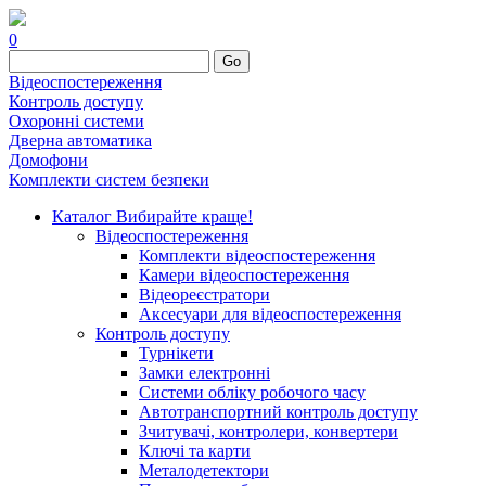
0
Go
Відеоспостереження
Контроль доступу
Охоронні системи
Дверна автоматика
Домофони
Комплекти систем безпеки
Каталог
Вибирайте краще!
Відеоспостереження
Комплекти відеоспостереження
Камери відеоспостереження
Відеореєстратори
Аксесуари для відеоспостереження
Контроль доступу
Турнікети
Замки електронні
Системи обліку робочого часу
Автотранспортний контроль доступу
Зчитувачі, контролери, конвертери
Ключі та карти
Металодетектори