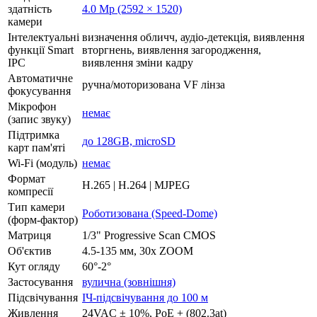
здатність
4.0 Mp (2592 × 1520)
камери
Інтелектуальні
визначення обличч, аудіо-детекція, виявлення
функції Smart
вторгнень, виявлення загородження,
IPC
виявлення зміни кадру
Автоматичне
ручна/моторизована VF лінза
фокусування
Мікрофон
немає
(запис звуку)
Підтримка
до 128GB, microSD
карт пам'яті
Wi-Fi (модуль)
немає
Формат
H.265 | H.264 | MJPEG
компресії
Тип камери
Роботизована (Speed-Dome)
(форм-фактор)
Матриця
1/3" Progressive Scan CMOS
Об'єктив
4.5-135 мм, 30x ZOOM
Кут огляду
60°-2°
Застосування
вулична (зовнішня)
Підсвічування
ІЧ-підсвічування до 100 м
Живлення
24VAC ± 10%, РоЕ + (802.3at)