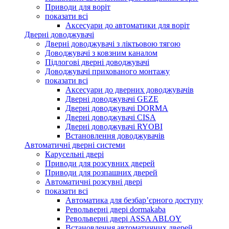
Приводи для воріт
показати всі
Аксесуари до автоматики для воріт
Дверні доводжувачі
Дверні доводжувачі з ліктьовою тягою
Доводжувачі з ковзним каналом
Підлогові дверні доводжувачі
Доводжувачі прихованого монтажу
показати всі
Аксесуари до дверних доводжувачів
Дверні доводжувачі GEZE
Дверні доводжувачі DORMA
Дверні доводжувачі CISA
Дверні доводжувачі RYOBI
Встановлення доводжувачів
Автоматичні дверні системи
Карусельні двері
Приводи для розсувних дверей
Приводи для розпашних дверей
Автоматичні розсувні двері
показати всі
Автоматика для безбар’єрного доступу
Револьверні двері dormakaba
Револьверні двері ASSA ABLOY
Встановлення автоматичних дверей