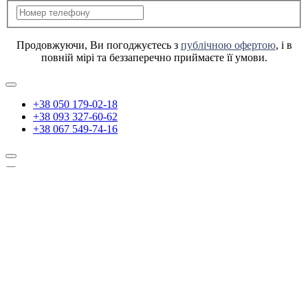
Продовжуючи, Ви погоджуєтесь з
публічною офертою
, і в
повній мірі та беззаперечно приймаєте її умови.
+38 050 179-02-18
+38 093 327-60-62
+38 067 549-74-16
Логін:
Пароль:
Я забув пароль
Реєстрація
Продовжуючи, Ви погоджуєтесь з
публічною офертою
, і в