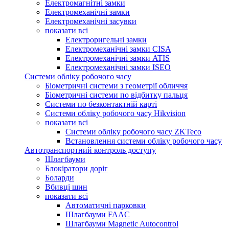
Електромагнітні замки
Електромеханічні замки
Електромеханічні засувки
показати всі
Електроригельні замки
Електромеханічні замки CISA
Електромеханічні замки ATIS
Електромеханічні замки ISEO
Системи обліку робочого часу
Біометричні системи з геометрії обличчя
Біометричні системи по відбитку пальця
Системи по безконтактній карті
Системи обліку робочого часу Hikvision
показати всі
Системи обліку робочого часу ZKTeco
Встановлення системи обліку робочого часу
Автотранспортний контроль доступу
Шлагбауми
Блокіратори доріг
Боларди
Вбивці шин
показати всі
Автоматичні парковки
Шлагбауми FAAC
Шлагбауми Magnetic Autocontrol