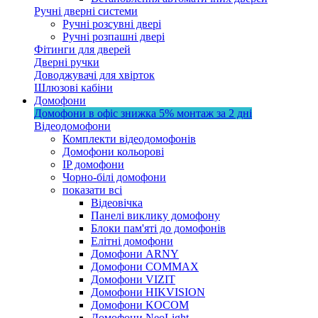
Ручні дверні системи
Ручні розсувні двері
Ручні розпашні двері
Фітинги для дверей
Дверні ручки
Доводжувачі для хвірток
Шлюзові кабіни
Домофони
Домофони в офіс
знижка 5%
монтаж за 2 дні
Відеодомофони
Комплекти відеодомофонів
Домофони кольорові
IP домофони
Чорно-білі домофони
показати всі
Відеовічка
Панелі виклику домофону
Блоки пам'яті до домофонів
Елітні домофони
Домофони ARNY
Домофони COMMAX
Домофони VIZIT
Домофони HIKVISION
Домофони KOCOM
Домофони NeoLight