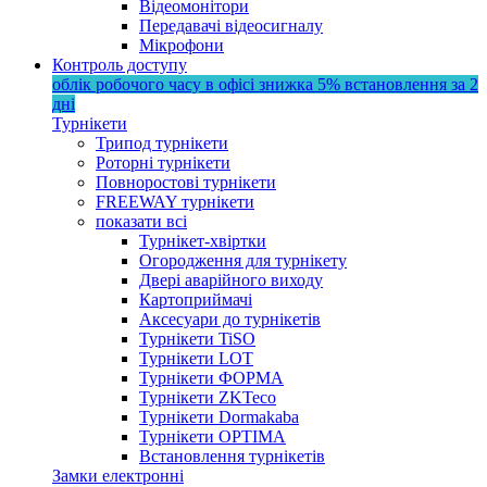
Відеомонітори
Передавачі відеосигналу
Мікрофони
Контроль доступу
облік робочого часу в офісі
знижка 5%
встановлення за 2
дні
Турнікети
Трипод турнікети
Роторні турнікети
Повноростові турнікети
FREEWAY турнікети
показати всі
Турнікет-хвіртки
Огородження для турнікету
Двері аварійного виходу
Картоприймачі
Аксесуари до турнікетів
Турнікети TiSO
Турнікети LOT
Турнікети ФОРМА
Турнікети ZKTeco
Турнікети Dormakaba
Турнікети OPTIMA
Встановлення турнікетів
Замки електронні