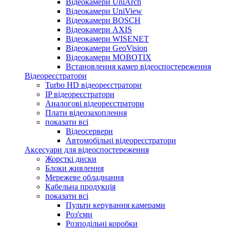
Відеокамери UniArch
Відеокамери UniView
Відеокамери BOSCH
Відеокамери AXIS
Відеокамери WISENET
Відеокамери GeoVision
Відеокамери MOBOTIX
Встановлення камер відеоспостереження
Відеореєстратори
Turbo HD відеореєстратори
IP відеореєстратори
Аналогові відеореєстратори
Плати відеозахоплення
показати всі
Відеосервери
Автомобільні відеореєстратори
Аксесуари для відеоспостереження
Жорсткі диски
Блоки живлення
Мережеве обладнання
Кабельна продукція
показати всі
Пульти керування камерами
Роз'єми
Розподільні коробки