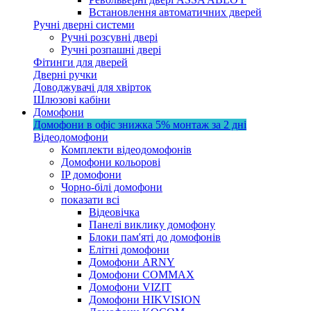
Встановлення автоматичних дверей
Ручні дверні системи
Ручні розсувні двері
Ручні розпашні двері
Фітинги для дверей
Дверні ручки
Доводжувачі для хвірток
Шлюзові кабіни
Домофони
Домофони в офіс
знижка 5%
монтаж за 2 дні
Відеодомофони
Комплекти відеодомофонів
Домофони кольорові
IP домофони
Чорно-білі домофони
показати всі
Відеовічка
Панелі виклику домофону
Блоки пам'яті до домофонів
Елітні домофони
Домофони ARNY
Домофони COMMAX
Домофони VIZIT
Домофони HIKVISION