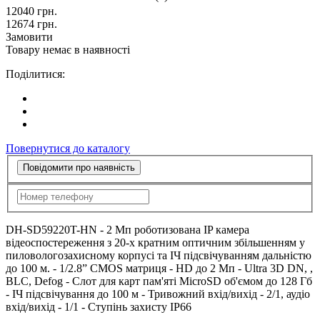
12040
грн.
12674
грн.
Замовити
Товару немає в наявності
Поділитися:
Повернутися до каталогу
Повідомити про наявність
DH-SD59220T-HN - 2 Мп роботизована IP камера
відеоспостереження з 20-х кратним оптичним збільшенням у
пиловологозахисному корпусі та ІЧ підсвічуванням дальністю
до 100 м. - 1/2.8” CMOS матриця - HD до 2 Мп - Ultra 3D DN, ,
BLC, Defog - Слот для карт пам'яті MicroSD об'ємом до 128 Гб
- ІЧ підсвічування до 100 м - Тривожний вхід/вихід - 2/1, аудіо
вхід/вихід - 1/1 - Ступінь захисту IP66