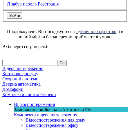
Я забув пароль
Реєстрація
Продовжуючи, Ви погоджуєтесь з
публічною офертою
, і в
повній мірі та беззаперечно приймаєте її умови.
Вхід через соц. мережі:
Go
Відеоспостереження
Контроль доступу
Охоронні системи
Дверна автоматика
Домофони
Комплекти систем безпеки
Відеоспостереження
Замовлення on-line на сайті
знижка
5%
Комплекти відеоспостереження
Відеоспостереження для дому
Відеоспостереження офісу