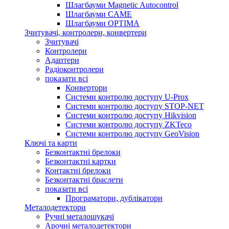
Шлагбауми Magnetic Autocontrol
Шлагбауми CAME
Шлагбауми OPTIMA
Зчитувачі, контролери, конвертери
Зчитувачі
Контролери
Адаптери
Радіоконтролери
показати всі
Конвертори
Системи контролю доступу U-Prox
Системи контролю доступу STOP-NET
Системи контролю доступу Hikvision
Системи контролю доступу ZKTeco
Системи контролю доступу GeoVision
Ключі та карти
Безконтактні брелоки
Безконтактні картки
Контактні брелоки
Безконтактні браслети
показати всі
Програматори, дублікатори
Металодетектори
Ручні металошукачі
Арочні металодетектори