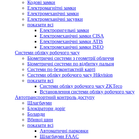
Кодові замки
Електромагнітні замки
Електромеханічні замки
Електромеханічні засувки
показати всі
Електроригельні замки
Електромеханічні замки CISA
Електромеханічні замки ATIS
Електромеханічні замки ISEO
Системи обліку робочого часу
Біометричні системи з геометрії обличчя
Біометричні системи по відбитку пальця
Системи по безконтактній карті
Системи обліку робочого часу Hikvision
показати всі
Системи обліку робочого часу ZKTeco
Встановлення системи обліку робочого часу
Автотранспортний контроль доступу
Шлагбауми
Блокіратори доріг
Боларди
Вбивці шин
показати всі
Автоматичні парковки
Шлагбауми FAAC