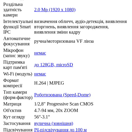
Роздільна
здатність
2.0 Mp (1920 x 1080)
камери
Інтелектуальні
визначення обличч, аудіо-детекція, виявлення
функції Smart
вторгнень, виявлення загородження,
IPC
виявлення зміни кадру
Автоматичне
ручна/моторизована VF лінза
фокусування
Мікрофон
немає
(запис звуку)
Підтримка
до 128GB, microSD
карт пам'яті
Wi-Fi (модуль)
немає
Формат
H.264 | MJPEG
компресії
Тип камери
Роботизована (Speed-Dome)
(форм-фактор)
Матриця
1/2,8" Progressive Scan CMOS
Об'єктив
4.7-94 мм, 20x ZOOM
Кут огляду
56°-3.1°
Застосування
вулична (зовнішня)
Підсвічування
ІЧ-підсвічування до 100 м