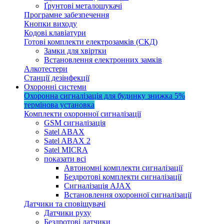
Ґрунтові металошукачі
Програмне забезпечення
Кнопки виходу
Кодові клавіатури
Готові комплекти електрозамків (СКД)
Замки для хвіртки
Встановлення електронних замків
Алкотестери
Станції дезінфекції
Охоронні системи
Охоронна сигналізація для будинку
знижка 5%
термінова установка
Комплекти охоронної сигналізації
GSM сигналізація
Satel ABAX
Satel ABAX 2
Satel MICRA
показати всі
Автономні комплекти сигналізації
Бездротові комплекти сигналізації
Сигналізація AJAX
Встановлення охоронної сигналізації
Датчики та сповіщувачі
Датчики руху
Бездротові датчики