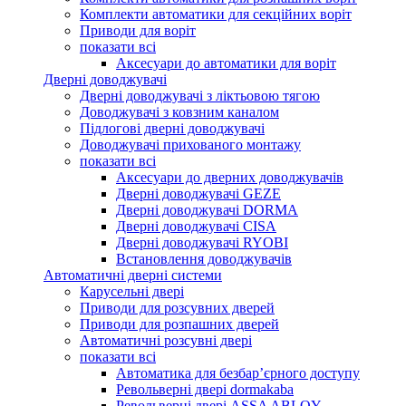
Комплекти автоматики для секційних воріт
Приводи для воріт
показати всі
Аксесуари до автоматики для воріт
Дверні доводжувачі
Дверні доводжувачі з ліктьовою тягою
Доводжувачі з ковзним каналом
Підлогові дверні доводжувачі
Доводжувачі прихованого монтажу
показати всі
Аксесуари до дверних доводжувачів
Дверні доводжувачі GEZE
Дверні доводжувачі DORMA
Дверні доводжувачі CISA
Дверні доводжувачі RYOBI
Встановлення доводжувачів
Автоматичні дверні системи
Карусельні двері
Приводи для розсувних дверей
Приводи для розпашних дверей
Автоматичні розсувні двері
показати всі
Автоматика для безбар’єрного доступу
Револьверні двері dormakaba
Револьверні двері ASSA ABLOY