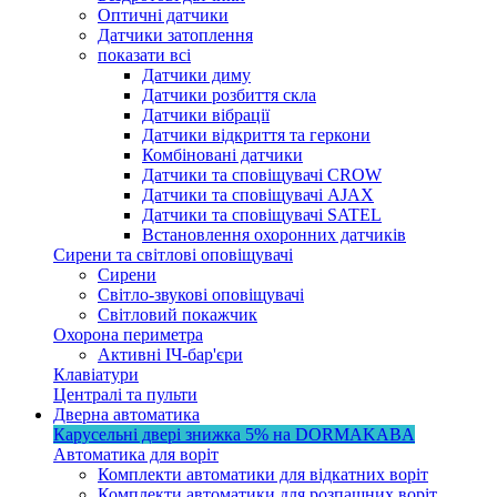
Оптичні датчики
Датчики затоплення
показати всі
Датчики диму
Датчики розбиття скла
Датчики вібрації
Датчики відкриття та геркони
Комбіновані датчики
Датчики та сповіщувачі CROW
Датчики та сповіщувачі AJAX
Датчики та сповіщувачі SATEL
Встановлення охоронних датчиків
Сирени та світлові оповіщувачі
Сирени
Світло-звукові оповіщувачі
Світловий покажчик
Охорона периметра
Активні ІЧ-бар'єри
Клавіатури
Централі та пульти
Дверна автоматика
Карусельні двері
знижка 5%
на DORMAKABA
Автоматика для воріт
Комплекти автоматики для відкатних воріт
Комплекти автоматики для розпашних воріт