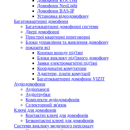
Домофони KOCOM
Домофони NeoLight
Домофони BAS-IP
Установка відеодомофону
Багатоквартирні домофони
Багатоквартирні домофонні системи
Двері домофонні
Пристрої квартирні переговорні
Блоки управління та живлення домофону
показати всі
Кнопки виходу під'їзні
Блоки виклику під'їзного домофону
Замки електромагнітні під'їзні
Координатні комутатори
Адаптери, плати комутації
Багатоквартирні домофони VIZIT
Аудіодомофони
Аудіопанелі
Аудіотрубки
Комплекти аудіодомофонів
Селекторний зв'язок
Ключі для домофонів
Контактні ключі для домофонів
Безконтактні ключі для домофонів
Системи виклику медичного персоналу