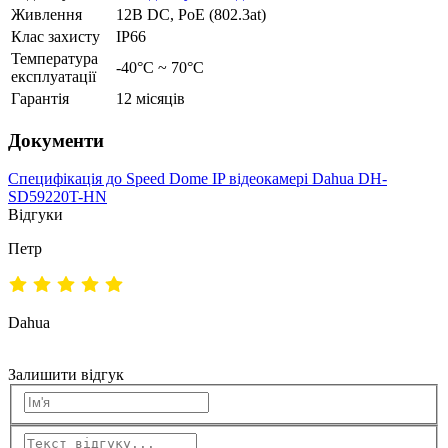
Живлення
12В DC, РоЕ (802.3at)
Клас захисту
IP66
Температура
-40°С ~ 70°С
експлуатації
Гарантія
12 місяців
Документи
Специфікація до Speed ​​Dome IP відеокамері Dahua DH-
SD59220T-HN
Відгуки
Петр
Dahua
Залишити відгук