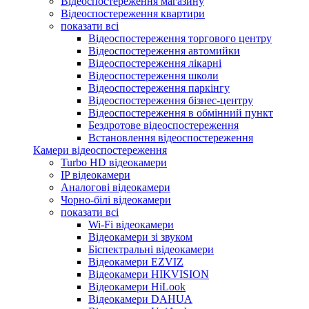
Відеоспостереження магазину
Відеоспостереження квартири
показати всі
Відеоспостереження торгового центру
Відеоспостереження автомийки
Відеоспостереження лікарні
Відеоспостереження школи
Відеоспостереження паркінгу
Відеоспостереження бізнес-центру
Відеоспостереження в обмінний пункт
Бездротове відеоспостереження
Встановлення відеоспостереження
Камери відеоспостереження
Turbo HD відеокамери
IP відеокамери
Аналогові відеокамери
Чорно-білі відеокамери
показати всі
Wi-Fi відеокамери
Відеокамери зі звуком
Біспектральні відеокамери
Відеокамери EZVIZ
Відеокамери HIKVISION
Відеокамери HiLook
Відеокамери DAHUA