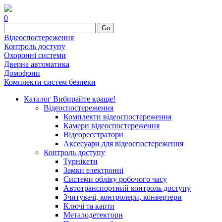
0
Go
Відеоспостереження
Контроль доступу
Охоронні системи
Дверна автоматика
Домофони
Комплекти систем безпеки
Каталог
Вибирайте краще!
Відеоспостереження
Комплекти відеоспостереження
Камери відеоспостереження
Відеореєстратори
Аксесуари для відеоспостереження
Контроль доступу
Турнікети
Замки електронні
Системи обліку робочого часу
Автотранспортний контроль доступу
Зчитувачі, контролери, конвертери
Ключі та карти
Металодетектори