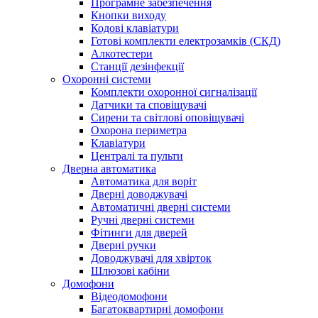
Програмне забезпечення
Кнопки виходу
Кодові клавіатури
Готові комплекти електрозамків (СКД)
Алкотестери
Станції дезінфекції
Охоронні системи
Комплекти охоронної сигналізації
Датчики та сповіщувачі
Сирени та світлові оповіщувачі
Охорона периметра
Клавіатури
Централі та пульти
Дверна автоматика
Автоматика для воріт
Дверні доводжувачі
Автоматичні дверні системи
Ручні дверні системи
Фітинги для дверей
Дверні ручки
Доводжувачі для хвірток
Шлюзові кабіни
Домофони
Відеодомофони
Багатоквартирні домофони