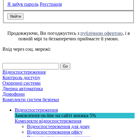
Я забув пароль
Реєстрація
Продовжуючи, Ви погоджуєтесь з
публічною офертою
, і в
повній мірі та беззаперечно приймаєте її умови.
Вхід через соц. мережі:
Go
Відеоспостереження
Контроль доступу
Охоронні системи
Дверна автоматика
Домофони
Комплекти систем безпеки
Відеоспостереження
Замовлення on-line на сайті
знижка
5%
Комплекти відеоспостереження
Відеоспостереження для дому
Відеоспостереження офісу