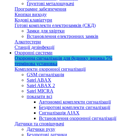
Ґрунтові металошукачі
Програмне забезпечення
Кнопки виходу
Кодові клавіатури
Готові комплекти електрозамків (СКД)
Замки для хвіртки
Встановлення електронних замків
Алкотестери
Станції дезінфекції
Охоронні системи
Охоронна сигналізація для будинку
знижка 5%
термінова установка
Комплекти охоронної сигналізації
GSM сигналізація
Satel ABAX
Satel ABAX 2
Satel MICRA
показати всі
Автономні комплекти сигналізації
Бездротові комплекти сигналізації
Сигналізація AJAX
Встановлення охоронної сигналізації
Датчики та сповіщувачі
Датчики руху
Бездротові датчики