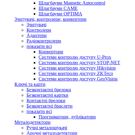
Шлагбауми Magnetic Autocontrol
Шлагбауми CAME
Шлагбауми OPTIMA
Зчитувачі, контролери, конвертери
Зчитувачі
Контролери
Адаптери
Радіоконтролери
показати всі
Конвертори
Системи контролю доступу U-Prox
Системи контролю доступу STOP-NET
Системи контролю доступу Hikvision
Системи контролю доступу ZKTeco
Системи контролю доступу GeoVision
Ключі та карти
Безконтактні брелоки
Безконтактні картки
Контактні брелоки
Безконтактні браслети
показати всі
Програматори, дублікатори
Металодетектори
Ручні металошукачі
Арочні металодетектори