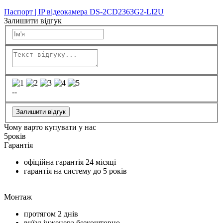
Паспорт | IP відеокамера DS-2CD2363G2-LI2U
Залишити відгук
--
Залишити відгук
Чому варто купувати у нас
5
років
Гарантія
офіційна гарантія
24 місяці
гарантія на систему до
5 років
Монтаж
протягом
2 днів
виїзд інженера безкоштовно