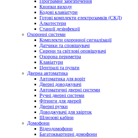
Програмне забезпечення
Кнопки виходу
Кодові клавіатури
Готові комплекти електрозамків (СКД)
Алкотестери
Станції дезінфекції
Охоронні системи
Комплекти охоронної сигналізації
Датчики та сповіщувачі
Сирени та світлові оповіщувачі
Охорона периметра
Клавіатури
Централі та пульти
Дверна автоматика
Автоматика для воріт
Дверні доводжувачі
Автоматичні дверні системи
Ручні дверні системи
Фітинги для дверей
Дверні ручки
Доводжувачі для хвірток
Шлюзові кабіни
Домофони
Відеодомофони
Багатоквартирні домофони