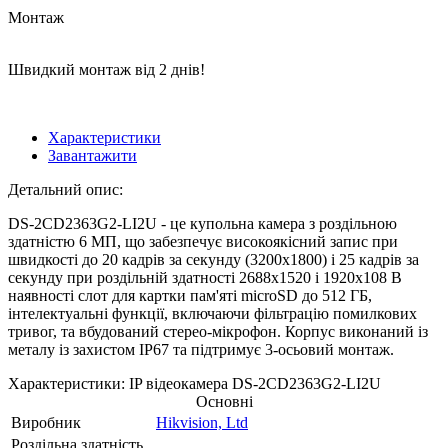
Монтаж
Швидкий монтаж від 2 днів!
Характеристики
Завантажити
Детальний опис:
DS-2CD2363G2-LI2U - це купольна камера з роздільною
здатністю 6 МП, що забезпечує високоякісний запис при
швидкості до 20 кадрів за секунду (3200x1800) і 25 кадрів за
секунду при роздільній здатності 2688x1520 і 1920x108 В
наявності слот для картки пам'яті microSD до 512 ГБ,
інтелектуальні функції, включаючи фільтрацію помилкових
тривог, та вбудований стерео-мікрофон. Корпус виконаний із
металу із захистом IP67 та підтримує 3-осьовий монтаж.
Характеристики: IP відеокамера DS-2CD2363G2-LI2U
Основні
Виробник
Hikvision, Ltd
Роздільна здатність