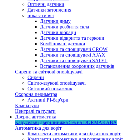
Оптичні датчики
Датчики затоплення
показати всі
Датчики диму
Датчики розбиття скла
Датчики вібрації
Датчики відкриття та геркони
Комбіновані датчики
Датчики та сповіщувачі CROW
Датчики та сповіщувачі AJAX
Датчики та сповіщувачі SATEL
Встановлення охоронних датчиків
Сирени та світлові оповіщувачі
Сирени
Світло-звукові оповіщувачі
Світловий покажчик
Охорона периметра
Активні ІЧ-бар'єри
Клавіатури
Централі та пульти
Дверна автоматика
Карусельні двері
знижка 5%
на DORMAKABA
Автоматика для воріт
Комплекти автоматики для відкатних воріт
Комплекти автоматики для розпашних воріт