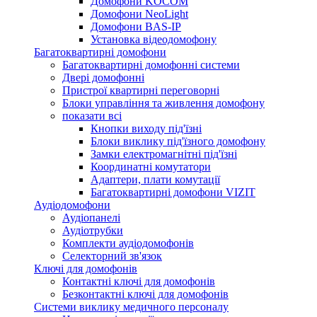
Домофони KOCOM
Домофони NeoLight
Домофони BAS-IP
Установка відеодомофону
Багатоквартирні домофони
Багатоквартирні домофонні системи
Двері домофонні
Пристрої квартирні переговорні
Блоки управління та живлення домофону
показати всі
Кнопки виходу під'їзні
Блоки виклику під'їзного домофону
Замки електромагнітні під'їзні
Координатні комутатори
Адаптери, плати комутації
Багатоквартирні домофони VIZIT
Аудіодомофони
Аудіопанелі
Аудіотрубки
Комплекти аудіодомофонів
Селекторний зв'язок
Ключі для домофонів
Контактні ключі для домофонів
Безконтактні ключі для домофонів
Системи виклику медичного персоналу