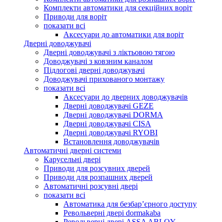
Комплекти автоматики для секційних воріт
Приводи для воріт
показати всі
Аксесуари до автоматики для воріт
Дверні доводжувачі
Дверні доводжувачі з ліктьовою тягою
Доводжувачі з ковзним каналом
Підлогові дверні доводжувачі
Доводжувачі прихованого монтажу
показати всі
Аксесуари до дверних доводжувачів
Дверні доводжувачі GEZE
Дверні доводжувачі DORMA
Дверні доводжувачі CISA
Дверні доводжувачі RYOBI
Встановлення доводжувачів
Автоматичні дверні системи
Карусельні двері
Приводи для розсувних дверей
Приводи для розпашних дверей
Автоматичні розсувні двері
показати всі
Автоматика для безбар’єрного доступу
Револьверні двері dormakaba
Револьверні двері ASSA ABLOY