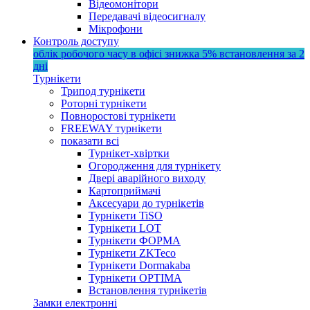
Відеомонітори
Передавачі відеосигналу
Мікрофони
Контроль доступу
облік робочого часу в офісі
знижка 5%
встановлення за 2
дні
Турнікети
Трипод турнікети
Роторні турнікети
Повноростові турнікети
FREEWAY турнікети
показати всі
Турнікет-хвіртки
Огородження для турнікету
Двері аварійного виходу
Картоприймачі
Аксесуари до турнікетів
Турнікети TiSO
Турнікети LOT
Турнікети ФОРМА
Турнікети ZKTeco
Турнікети Dormakaba
Турнікети OPTIMA
Встановлення турнікетів
Замки електронні