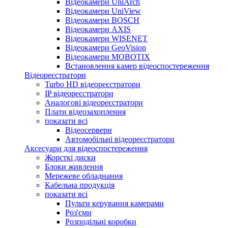
Відеокамери UniArch
Відеокамери UniView
Відеокамери BOSCH
Відеокамери AXIS
Відеокамери WISENET
Відеокамери GeoVision
Відеокамери MOBOTIX
Встановлення камер відеоспостереження
Відеореєстратори
Turbo HD відеореєстратори
IP відеореєстратори
Аналогові відеореєстратори
Плати відеозахоплення
показати всі
Відеосервери
Автомобільні відеореєстратори
Аксесуари для відеоспостереження
Жорсткі диски
Блоки живлення
Мережеве обладнання
Кабельна продукція
показати всі
Пульти керування камерами
Роз'єми
Розподільні коробки