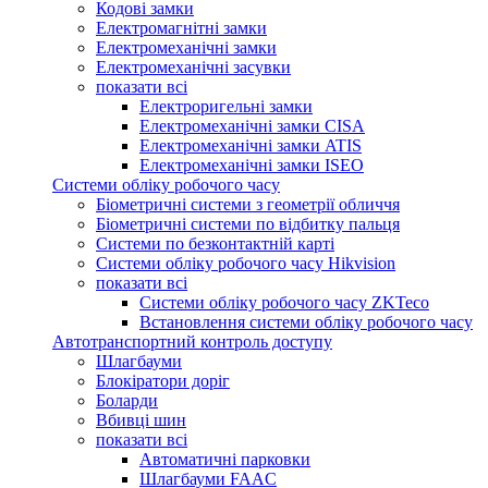
Кодові замки
Електромагнітні замки
Електромеханічні замки
Електромеханічні засувки
показати всі
Електроригельні замки
Електромеханічні замки CISA
Електромеханічні замки ATIS
Електромеханічні замки ISEO
Системи обліку робочого часу
Біометричні системи з геометрії обличчя
Біометричні системи по відбитку пальця
Системи по безконтактній карті
Системи обліку робочого часу Hikvision
показати всі
Системи обліку робочого часу ZKTeco
Встановлення системи обліку робочого часу
Автотранспортний контроль доступу
Шлагбауми
Блокіратори доріг
Боларди
Вбивці шин
показати всі
Автоматичні парковки
Шлагбауми FAAC