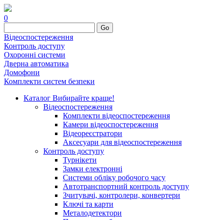
0
Go
Відеоспостереження
Контроль доступу
Охоронні системи
Дверна автоматика
Домофони
Комплекти систем безпеки
Каталог
Вибирайте краще!
Відеоспостереження
Комплекти відеоспостереження
Камери відеоспостереження
Відеореєстратори
Аксесуари для відеоспостереження
Контроль доступу
Турнікети
Замки електронні
Системи обліку робочого часу
Автотранспортний контроль доступу
Зчитувачі, контролери, конвертери
Ключі та карти
Металодетектори