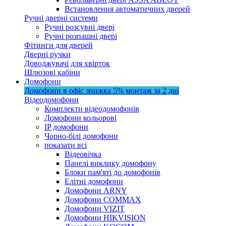
Встановлення автоматичних дверей
Ручні дверні системи
Ручні розсувні двері
Ручні розпашні двері
Фітинги для дверей
Дверні ручки
Доводжувачі для хвірток
Шлюзові кабіни
Домофони
Домофони в офіс
знижка 5%
монтаж за 2 дні
Відеодомофони
Комплекти відеодомофонів
Домофони кольорові
IP домофони
Чорно-білі домофони
показати всі
Відеовічка
Панелі виклику домофону
Блоки пам'яті до домофонів
Елітні домофони
Домофони ARNY
Домофони COMMAX
Домофони VIZIT
Домофони HIKVISION