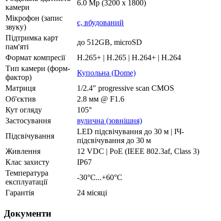
6.0 Mp (3200 x 1800)
камери
Мікрофон (запис
є, вбудований
звуку)
Підтримка карт
до 512GB, microSD
пам'яті
Формат компресії
H.265+ | H.265 | H.264+ | H.264
Тип камери (форм-
Купольна (Dome)
фактор)
Матриця
1/2.4" progressive scan CMOS
Об'єктив
2.8 мм @ F1.6
Кут огляду
105°
Застосування
вулична (зовнішня)
LED підсвічування до 30 м | ІЧ-
Підсвічування
підсвічування до 30 м
Живлення
12 VDC | PoE (IEEE 802.3af, Class 3)
Клас захисту
IP67
Температура
-30°С...+60°С
експлуатації
Гарантія
24 місяці
Документи