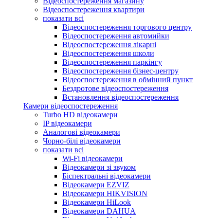
Відеоспостереження магазину
Відеоспостереження квартири
показати всі
Відеоспостереження торгового центру
Відеоспостереження автомийки
Відеоспостереження лікарні
Відеоспостереження школи
Відеоспостереження паркінгу
Відеоспостереження бізнес-центру
Відеоспостереження в обмінний пункт
Бездротове відеоспостереження
Встановлення відеоспостереження
Камери відеоспостереження
Turbo HD відеокамери
IP відеокамери
Аналогові відеокамери
Чорно-білі відеокамери
показати всі
Wi-Fi відеокамери
Відеокамери зі звуком
Біспектральні відеокамери
Відеокамери EZVIZ
Відеокамери HIKVISION
Відеокамери HiLook
Відеокамери DAHUA